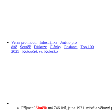
Verze pro mobil
Infostránka
Jméno pro
dítě
Soutěž
Diskuze
Články
Poslanci
Top 100
2025
Kotouček vs. Kolečko
Příjmení
Šimčík
má 746 lidí, je na 1931. místě a věkový p