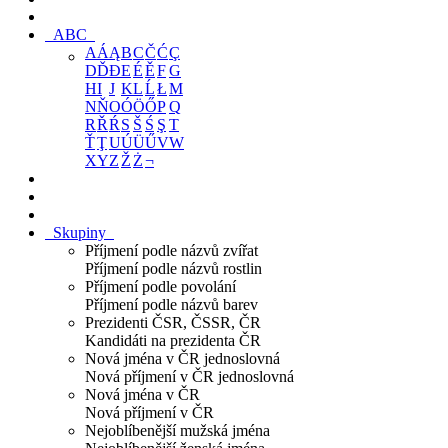
ABC
A
Á
Ą
B
C
Č
Ć
Ç
D
Ď
Đ
E
É
Ě
F
G
H
I
J
K
L
Ĺ
Ł
M
N
Ň
O
Ó
Ö
Ő
P
Q
R
Ř
Ŕ
S
Š
Ś
Ş
T
Ť
Ţ
U
Ú
Ü
Ű
V
W
X
Y
Z
Ž
Ż
¬
Skupiny
Příjmení podle názvů zvířat
Příjmení podle názvů rostlin
Příjmení podle povolání
Příjmení podle názvů barev
Prezidenti ČSR, ČSSR, ČR
Kandidáti na prezidenta ČR
Nová jména v ČR jednoslovná
Nová příjmení v ČR jednoslovná
Nová jména v ČR
Nová příjmení v ČR
Nejoblíbenější mužská jména