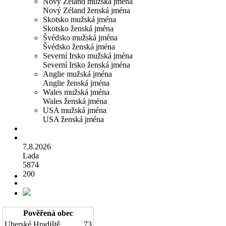
Nový Zéland mužská jména
Nový Zéland ženská jména
Skotsko mužská jména
Skotsko ženská jména
Švédsko mužská jména
Švédsko ženská jména
Severní Irsko mužská jména
Severní Irsko ženská jména
Anglie mužská jména
Anglie ženská jména
Wales mužská jména
Wales ženská jména
USA mužská jména
USA ženská jména
7.8.2026
Lada
5874
200
Pověřená obec
Uherské Hradiště
73