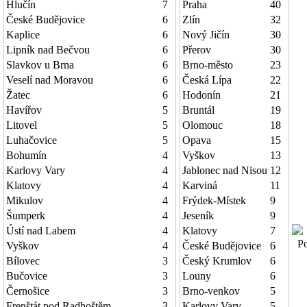
Hlučín
7
Praha
40
České Budějovice
6
Zlín
32
Kaplice
6
Nový Jičín
30
Lipník nad Bečvou
6
Přerov
30
Slavkov u Brna
6
Brno-město
23
Veselí nad Moravou
6
Česká Lípa
22
Žatec
6
Hodonín
21
Havířov
5
Bruntál
19
Litovel
5
Olomouc
18
Luhačovice
5
Opava
15
Bohumín
4
Vyškov
13
Karlovy Vary
4
Jablonec nad Nisou
12
Klatovy
4
Karviná
11
Mikulov
4
Frýdek-Místek
9
Šumperk
4
Jeseník
9
Ústí nad Labem
4
Klatovy
7
Poč
Vyškov
4
České Budějovice
6
Bílovec
3
Český Krumlov
6
Bučovice
3
Louny
6
Černošice
3
Brno-venkov
5
Frenštát pod Radhoštěm
3
Karlovy Vary
5