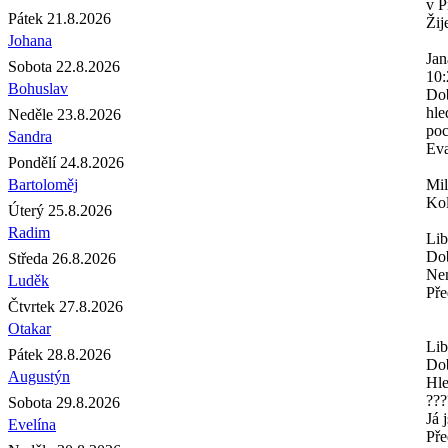
v P
Pátek 21.8.2026
Žij
Johana
Jan
Sobota 22.8.2026
10:
Bohuslav
Dob
hle
Neděle 23.8.2026
poc
Sandra
Eva
Pondělí 24.8.2026
Bartoloměj
Mi
Kol
Úterý 25.8.2026
Radim
Lib
Dob
Středa 26.8.2026
Nem
Luděk
Pře
Čtvrtek 27.8.2026
Otakar
Lib
Pátek 28.8.2026
Do
Augustýn
Hle
???
Sobota 29.8.2026
Já 
Evelína
Pře