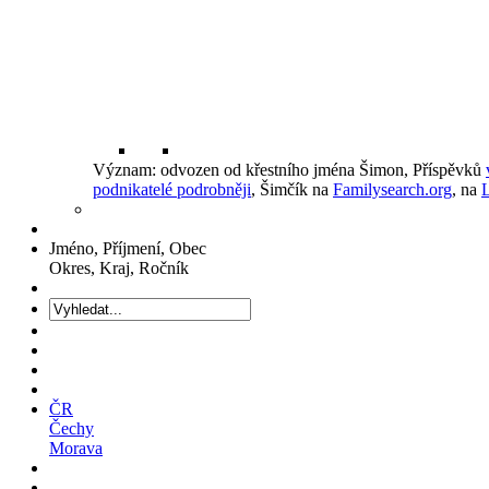
Význam: odvozen od křestního jména Šimon, Příspěvků
podnikatelé podrobněji
, Šimčík na
Familysearch.org
, na
Jméno, Příjmení, Obec
Okres, Kraj, Ročník
ČR
Čechy
Morava