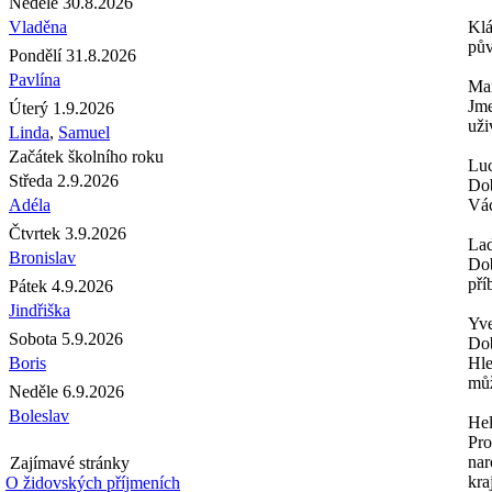
Neděle 30.8.2026
Vladěna
Kl
pův
Pondělí 31.8.2026
Pavlína
Mar
Jme
Úterý 1.9.2026
uži
Linda
,
Samuel
Začátek školního roku
Luc
Středa 2.9.2026
Dob
Adéla
Vác
Čtvrtek 3.9.2026
Lad
Bronislav
Dob
pří
Pátek 4.9.2026
Jindřiška
Yve
Sobota 5.9.2026
Do
Boris
Hle
můž
Neděle 6.9.2026
Boleslav
Hel
Pro
nar
Zajímavé stránky
kra
O židovských příjmeních