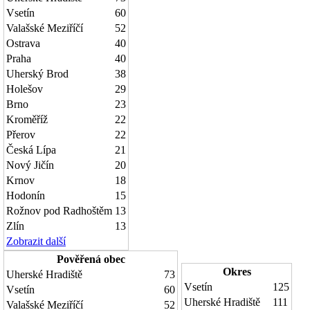
Vsetín
60
Valašské Meziříčí
52
Ostrava
40
Praha
40
Uherský Brod
38
Holešov
29
Brno
23
Kroměříž
22
Přerov
22
Česká Lípa
21
Nový Jičín
20
Krnov
18
Hodonín
15
Rožnov pod Radhoštěm
13
Zlín
13
Zobrazit další
Pověřená obec
Okres
Uherské Hradiště
73
Vsetín
125
Vsetín
60
Uherské Hradiště
111
Valašské Meziříčí
52