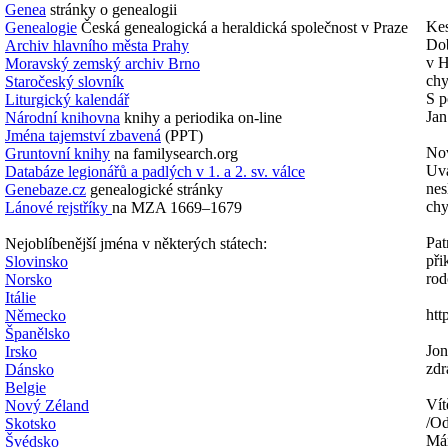
Genea
stránky o genealogii
Kes
Genealogie
Česká genealogická a heraldická společnost v Praze
Dob
Archiv hlavního města Prahy
v H
Moravský zemský archiv Brno
chy
Staročeský slovník
S p
Liturgický kalendář
Jan
Národní knihovna
knihy a periodika on-line
Jména tajemství zbavená
(PPT)
No
Gruntovní knihy
na familysearch.org
Uvá
Databáze legionářů a padlých v 1. a 2. sv. válce
nes
Genebaze.cz
genealogické stránky
ch
Lánové rejstříky
na MZA 1669–1679
Pat
Nejoblíbenější jména v některých státech:
při
Slovinsko
rod
Norsko
Itálie
htt
Německo
Španělsko
Jon
Irsko
zdr
Dánsko
Belgie
Vít
Nový Zéland
/Od
Skotsko
Mám
Švédsko