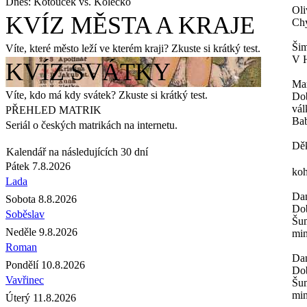
Dnes: Kotouček vs. Kolečko
Oli
KVÍZ MĚSTA A KRAJE
Chy
Šim
Víte, které město leží ve kterém kraji? Zkuste si krátký test.
V H
KVÍZ SVÁTKY
Ma
Víte, kdo má kdy svátek? Zkuste si krátký test.
Dob
vál
PŘEHLED MATRIK
Bab
Seriál o českých matrikách na internetu.
Děk
Kalendář na následujících 30 dní
Pátek 7.8.2026
koh
Lada
Da
Sobota 8.8.2026
Dob
Soběslav
Šum
Neděle 9.8.2026
min
Roman
Da
Pondělí 10.8.2026
Dob
Vavřinec
Šum
min
Úterý 11.8.2026