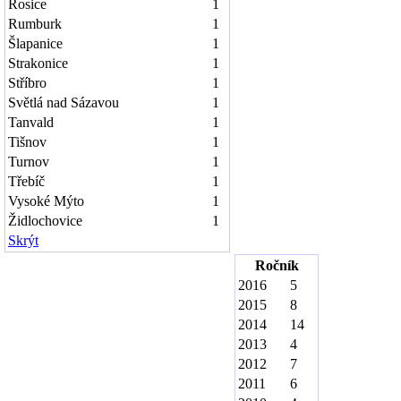
Rosice
1
Rumburk
1
Šlapanice
1
Strakonice
1
Stříbro
1
Světlá nad Sázavou
1
Tanvald
1
Tišnov
1
Turnov
1
Třebíč
1
Vysoké Mýto
1
Židlochovice
1
Skrýt
Ročník
2016
5
2015
8
2014
14
2013
4
2012
7
2011
6