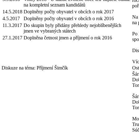
roč
na kompletní seznam kandidátů
poř
14.5.2018
Doplněny počty obyvatel v obcích o rok 2017
Na 
4.5.2017
Doplněny počty obyvatel v obcích o rok 2016
na 
11.3.2017
Do skupin byly přidány přehledy nejoblíbenějších
jmen ve vybraných státech
Po 
27.1.2017
Doplněna četnost jmen a příjmení o rok 2016
spo
Dis
Víc
Diskuze na téma: Příjmení Šimčík
Ost
Šár
Dob
Tor
Šár
Dob
Tor
Mo
Tru
Súč