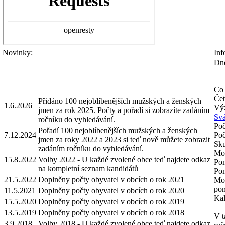
Novinky:
Inf
Dne
Co 
Čet
Přidáno 100 nejoblíbenějších mužských a ženských
1.6.2026
Výz
jmen za rok 2025. Počty a pořadí si zobrazíte zadáním
Svá
ročníku do vyhledávání.
Poč
Pořadí 100 nejoblíbenějších mužských a ženských
7.12.2024
Poč
jmen za roky 2022 a 2023 si teď nově můžete zobrazit
Sku
zadáním ročníku do vyhledávání.
Mož
15.8.2022
Volby 2022 - U každé zvolené obce teď najdete odkaz
Pom
na kompletní seznam kandidátů
Pom
21.5.2022
Doplněny počty obyvatel v obcích o rok 2021
Mož
pom
11.5.2021
Doplněny počty obyvatel v obcích o rok 2020
Kal
15.5.2020
Doplněny počty obyvatel v obcích o rok 2019
13.5.2019
Doplněny počty obyvatel v obcích o rok 2018
V t
3.9.2018
Volby 2018 - U každé zvolené obce teď najdete odkaz