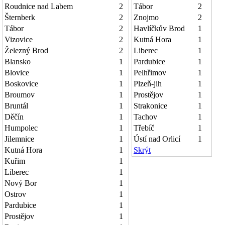
Roudnice nad Labem
2
Tábor
2
Šternberk
2
Znojmo
2
Tábor
2
Havlíčkův Brod
1
Vizovice
2
Kutná Hora
1
Železný Brod
2
Liberec
1
Blansko
1
Pardubice
1
Blovice
1
Pelhřimov
1
Boskovice
1
Plzeň-jih
1
Broumov
1
Prostějov
1
Bruntál
1
Strakonice
1
Děčín
1
Tachov
1
Humpolec
1
Třebíč
1
Jilemnice
1
Ústí nad Orlicí
1
Kutná Hora
1
Skrýt
Kuřim
1
Liberec
1
Nový Bor
1
Ostrov
1
Pardubice
1
Prostějov
1