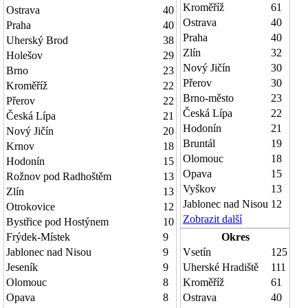
Kroměříž
61
Ostrava
40
Ostrava
40
Praha
40
Praha
40
Uherský Brod
38
Zlín
32
Holešov
29
Nový Jičín
30
Brno
23
Přerov
30
Kroměříž
22
Brno-město
23
Přerov
22
Česká Lípa
22
Česká Lípa
21
Hodonín
21
Nový Jičín
20
Bruntál
19
Krnov
18
Olomouc
18
Hodonín
15
Opava
15
Rožnov pod Radhoštěm
13
Vyškov
13
Zlín
13
Jablonec nad Nisou
12
Otrokovice
12
Zobrazit další
Bystřice pod Hostýnem
10
Frýdek-Místek
9
Okres
Jablonec nad Nisou
9
Vsetín
125
Jeseník
9
Uherské Hradiště
111
Olomouc
8
Kroměříž
61
Opava
8
Ostrava
40