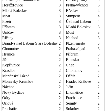
Horažďovice
3
Praha-východ
5
Mladá Boleslav
3
Břeclav
4
Most
3
Šumperk
4
Plzeň
3
Ústí nad Labem
4
Příbram
3
Mladá Boleslav
3
Uničov
3
Most
3
Říčany
3
Náchod
3
Brandýs nad Labem-Stará Boleslav
2
Plzeň-město
3
Chomutov
2
Praha-západ
3
Hranice
2
Příbram
3
Jičín
2
Blansko
2
Kopřivnice
2
Cheb
2
Kraslice
2
Chomutov
2
Mariánské Lázně
2
Děčín
2
Moravský Krumlov
2
Hradec Králové
2
Náchod
2
Jičín
2
Nový Bydžov
2
Litoměřice
2
Odry
2
Prachatice
2
Orlová
2
Semily
2
Prachatice
2
Sokolov
2