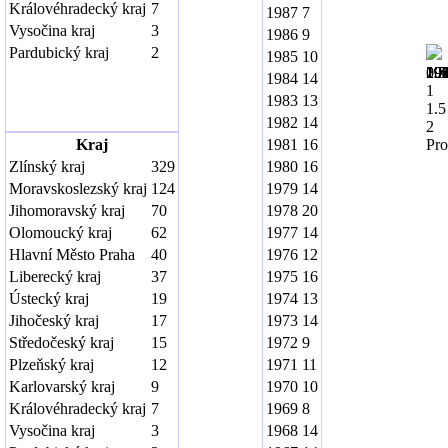
Královéhradecký kraj
7
1987
7
Vysočina kraj
3
1986
9
Pardubický kraj
2
1985
10
19
19
19
19
19
19
19
19
19
19
20
0.5
1984
14
1
1983
13
1.5
1982
14
2
Kraj
1981
16
Pro
Zlínský kraj
329
1980
16
Moravskoslezský kraj
124
1979
14
Jihomoravský kraj
70
1978
20
Olomoucký kraj
62
1977
14
Hlavní Město Praha
40
1976
12
Liberecký kraj
37
1975
16
Ústecký kraj
19
1974
13
Jihočeský kraj
17
1973
14
Středočeský kraj
15
1972
9
Plzeňský kraj
12
1971
11
Karlovarský kraj
9
1970
10
Královéhradecký kraj
7
1969
8
Vysočina kraj
3
1968
14