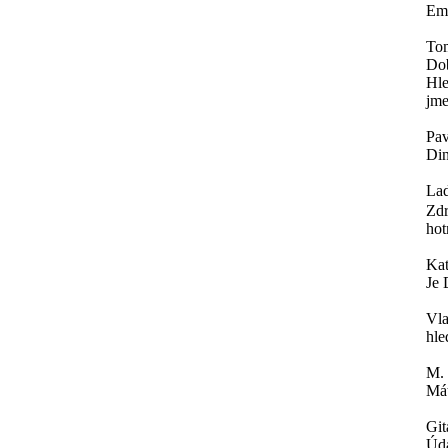
Ema
To
Do
Hle
jme
Pav
Din
Lad
Zdr
hot
Ka
Je 
Vla
hle
M.
Mát
Git
Úda