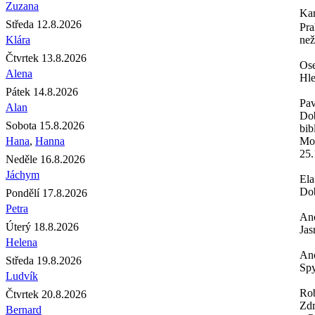
Zuzana
Ka
Středa 12.8.2026
Pra
Klára
než
Čtvrtek 13.8.2026
Os
Alena
Hle
Pátek 14.8.2026
Pav
Alan
Dob
Sobota 15.8.2026
bib
Hana
,
Hanna
Moh
25.
Neděle 16.8.2026
Jáchym
Ela
Dob
Pondělí 17.8.2026
Petra
An
Úterý 18.8.2026
Jas
Helena
An
Středa 19.8.2026
Spy
Ludvík
Rob
Čtvrtek 20.8.2026
Zdr
Bernard