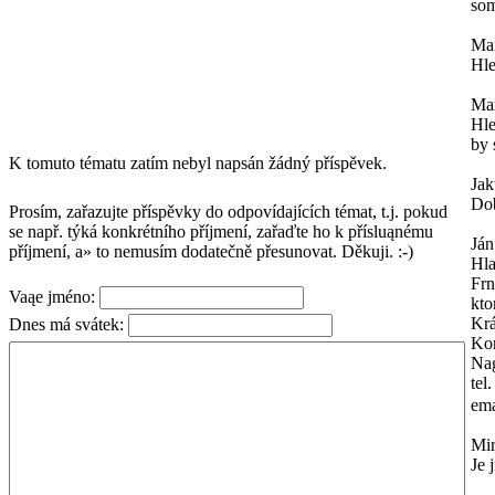
som
Mar
Hle
Mar
Hle
by 
K tomuto tématu zatím nebyl napsán žádný příspěvek.
Ja
Dob
Prosím, zařazujte příspěvky do odpovídajících témat, t.j. pokud
se např. týká konkrétního příjmení, zařaďte ho k přísluąnému
Ján
příjmení, a» to nemusím dodatečně přesunovat. Děkuji. :-)
Hl
Frn
Vaąe jméno:
kto
Krá
Dnes má svátek:
Kon
Na
tel
ema
Mi
Je 