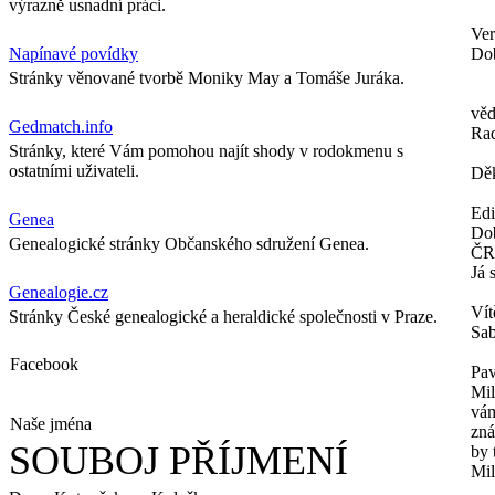
výrazně usnadní práci.
Ver
Napínavé povídky
Dob
Stránky věnované tvorbě Moniky May a Tomáše Juráka.
věd
Gedmatch.info
Ra
Stránky, které Vám pomohou najít shody v rodokmenu s
ostatními uživateli.
Děk
Ed
Genea
Dob
Genealogické stránky Občanského sdružení Genea.
ČR
Já 
Genealogie.cz
Vít
Stránky České genealogické a heraldické společnosti v Praze.
Sab
Facebook
Pav
Mil
vám
Naše jména
zná
SOUBOJ PŘÍJMENÍ
by 
Mil