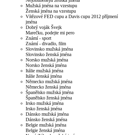
Nejoblíbenější ženská jména
Mužská jména na vzestupu
Ženská jména na vzestupu
Vítězové FED cupu a Davis cupu 2012 příjmení
jména
Dobrý voják Švejk
Marečku, podejte mi pero
Známí - sport
Známí - divadlo, film
Slovinsko mužská jména
Slovinsko ženská jména
Norsko mužská jména
Norsko ženská jména
Itálie mužská jména
Itálie ženská jména
Německo mužská jména
Německo ženská jména
Španělsko mužská jména
Španělsko ženská jména
Irsko mužská jména
Irsko ženská jména
Dánsko mužská jména
Dánsko ženská jména
Belgie mužská jména
Belgie ženská jména