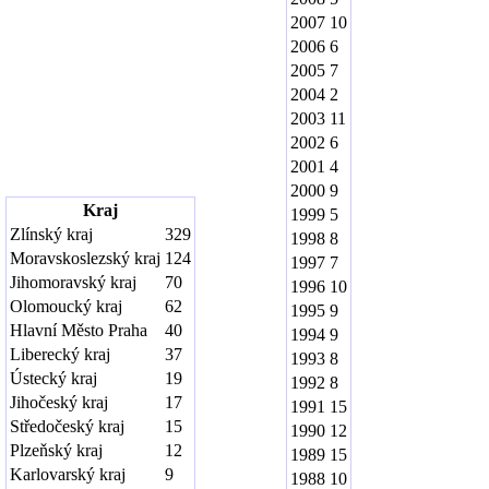
2007
10
2006
6
2005
7
2004
2
2003
11
2002
6
2001
4
2000
9
Kraj
1999
5
Zlínský kraj
329
1998
8
Moravskoslezský kraj
124
1997
7
Jihomoravský kraj
70
1996
10
Olomoucký kraj
62
1995
9
Hlavní Město Praha
40
1994
9
Liberecký kraj
37
1993
8
Ústecký kraj
19
1992
8
Jihočeský kraj
17
1991
15
Středočeský kraj
15
1990
12
Plzeňský kraj
12
1989
15
Karlovarský kraj
9
1988
10