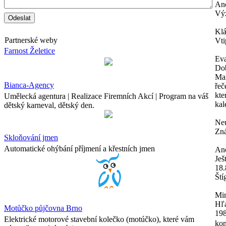
An
Výz
Kl
Partnerské weby
Vti
Farnost Želetice
Ev
Dob
Mam
Bianca-Agency
řeč
kte
Umělecká agentura | Realizace Firemních Akcí | Program na váš
kal
dětský karneval, dětský den.
Neu
Zná
Skloňování jmen
Automatické ohýbání příjmení a křestních jmen
An
Ješ
18.
Ští
Mir
Hľa
Motůčko půjčovna Brno
198
Elektrické motorové stavební kolečko (motúčko), které vám
kon