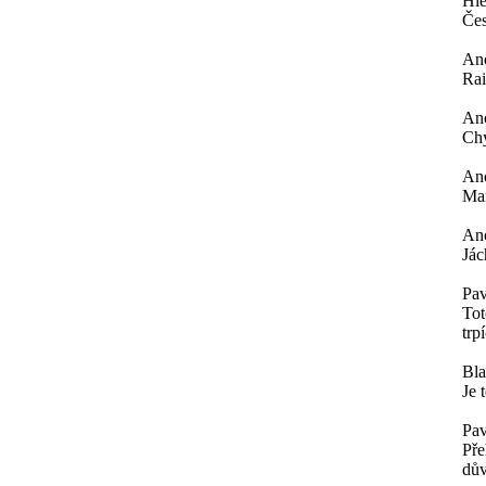
Hle
Čes
An
Rai
An
Chy
An
Mar
An
Jác
Pav
Tot
trp
Bl
Je 
Pav
Pře
dův