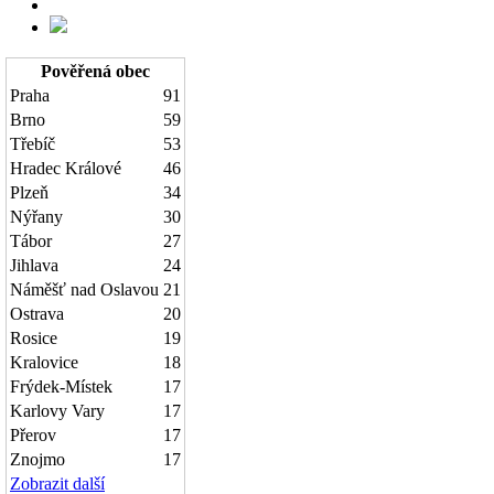
Pověřená obec
Praha
91
Brno
59
Třebíč
53
Hradec Králové
46
Plzeň
34
Nýřany
30
Tábor
27
Jihlava
24
Náměšť nad Oslavou
21
Ostrava
20
Rosice
19
Kralovice
18
Frýdek-Místek
17
Karlovy Vary
17
Přerov
17
Znojmo
17
Zobrazit další