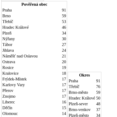
Pověřená obec
Praha
91
Brno
59
Třebíč
53
Hradec Králové
46
Plzeň
34
Nýřany
30
Tábor
27
Jihlava
24
Náměšť nad Oslavou
21
Ostrava
20
Rosice
19
Kralovice
18
Okres
Frýdek-Místek
17
Praha
91
Karlovy Vary
17
Třebíč
76
Přerov
17
Brno-město
59
Znojmo
17
Hradec Králové
50
Liberec
16
Plzeň-sever
48
Děčín
15
Brno-venkov
37
Olomouc
14
Plzeň-město
34