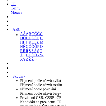
ČR
Čechy
Morava
ABC
A
Á
Ą
B
C
Č
Ć
Ç
D
Ď
Đ
E
É
Ě
F
G
H
I
J
K
L
Ĺ
Ł
M
N
Ň
O
Ó
Ö
Ő
P
Q
R
Ř
Ŕ
S
Š
Ś
Ş
T
Ť
Ţ
U
Ú
Ü
Ű
V
W
X
Y
Z
Ž
Ż
¬
Skupiny
Příjmení podle názvů zvířat
Příjmení podle názvů rostlin
Příjmení podle povolání
Příjmení podle názvů barev
Prezidenti ČSR, ČSSR, ČR
Kandidáti na prezidenta ČR