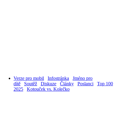
Verze pro mobil
Infostránka
Jméno pro
dítě
Soutěž
Diskuze
Články
Poslanci
Top 100
2025
Kotouček vs. Kolečko