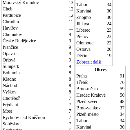
Moravský Krumlov
13
Tábor
34
Cheb
12
Karviná
30
Pardubice
12
Znojmo
30
Chrudim
11
Jihlava
24
Havířov
11
Liberec
23
Chomutov
9
Přerov
23
České Budějovice
9
Olomouc
22
Ivančice
9
Ostrava
20
Opava
9
Děčín
19
Orlová
9
Zobrazit další
Šumperk
9
Okres
Bohumín
8
Praha
91
Kladno
8
Třebíč
76
Náchod
8
Brno-město
59
Vyškov
8
Hradec Králové
50
Chotěboř
7
Plzeň-sever
48
Frýdlant
7
Brno-venkov
37
Most
7
Plzeň-město
34
Rychnov nad Kněžnou
7
Tábor
34
Soběslav
7
Karviná
30