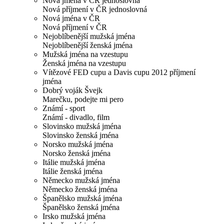
Nová jména v ČR jednoslovná
Nová příjmení v ČR jednoslovná
Nová jména v ČR
Nová příjmení v ČR
Nejoblíbenější mužská jména
Nejoblíbenější ženská jména
Mužská jména na vzestupu
Ženská jména na vzestupu
Vítězové FED cupu a Davis cupu 2012 příjmení
jména
Dobrý voják Švejk
Marečku, podejte mi pero
Známí - sport
Známí - divadlo, film
Slovinsko mužská jména
Slovinsko ženská jména
Norsko mužská jména
Norsko ženská jména
Itálie mužská jména
Itálie ženská jména
Německo mužská jména
Německo ženská jména
Španělsko mužská jména
Španělsko ženská jména
Irsko mužská jména