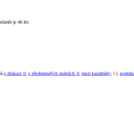
růměr je 46 let.
ků
v diskuzi:
0
,
v předminulých stoletích:
0
,
mezi kandidáty:
13
,
podnika