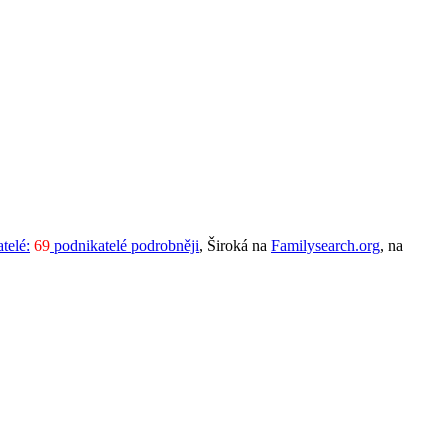
telé:
69
podnikatelé podrobněji
, Široká na
Familysearch.org
, na