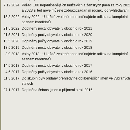
7.12.2024
Pořadí 100 nejoblíbenějších mužských a ženských jmen za roky 202
a 2023 si teď nově můžete zobrazit zadáním ročníku do vyhledávání.
15.8.2022
Volby 2022 - U každé zvolené obce teď najdete odkaz na kompletní
seznam kandidátů
21.5.2022
Doplněny počty obyvatel v obcích o rok 2021
11.5.2021
Doplněny počty obyvatel v obcích o rok 2020
15.5.2020
Doplněny počty obyvatel v obcích o rok 2019
13.5.2019
Doplněny počty obyvatel v obcích o rok 2018
3.9.2018
Volby 2018 - U každé zvolené obce teď najdete odkaz na kompletní
seznam kandidátů
14.5.2018
Doplněny počty obyvatel v obcích o rok 2017
4.5.2017
Doplněny počty obyvatel v obcích o rok 2016
11.3.2017
Do skupin byly přidány přehledy nejoblíbenějších jmen ve vybraných
státech
27.1.2017
Doplněna četnost jmen a příjmení o rok 2016