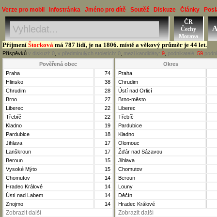
Verze pro mobil
Infostránka
Jméno pro dítě
Soutěž
Diskuze
Články
Posl
ČR
Jméno, Příjmení, Obec
A
Čechy
Okres, Kraj, Ročník
Morava
Příjmení
Štorková
má 787 lidí, je na 1806. místě a věkový průměr je 44 let.
Příspěvků
v diskuzi:
0
,
v předminulých stoletích:
0
,
mezi kandidáty:
9
,
podnikatelé:
59
podni
Pověřená obec
Okres
Praha
74
Praha
Hlinsko
38
Chrudim
Chrudim
28
Ústí nad Orlicí
Brno
27
Brno-město
Liberec
22
Liberec
Třebíč
22
Třebíč
Kladno
19
Pardubice
Pardubice
18
Kladno
Jihlava
17
Olomouc
Lanškroun
17
Žďár nad Sázavou
Beroun
15
Jihlava
Vysoké Mýto
15
Chomutov
Chomutov
14
Beroun
Hradec Králové
14
Louny
Ústí nad Labem
14
Děčín
Znojmo
14
Hradec Králové
Zobrazit další
Zobrazit další