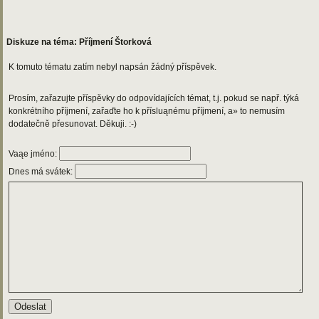
Diskuze na téma: Příjmení Štorková
K tomuto tématu zatím nebyl napsán žádný příspěvek.
Prosím, zařazujte příspěvky do odpovídajících témat, t.j. pokud se např. týká
konkrétního příjmení, zařaďte ho k přísluąnému příjmení, a» to nemusím
dodatečně přesunovat. Děkuji. :-)
Vaąe jméno:
Dnes má svátek: