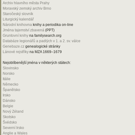
Archiv hlavního města Prahy
Moravský zemský archiv Brno
Staročeský slovník
Liturgický kalendář
Národní knihovna
knihy a periodika on-line
Jména tajemství zbavená
(PPT)
Gruntovní knihy
na familysearch.org
Databáze legionářů a padlých v 1. a 2. sv. válce
Genebaze.cz
genealogické stránky
Lánové rejstříky
na MZA 1669–1679
Nejoblíbenější jména v některých státech:
Slovinsko
Norsko
Itálie
Německo
Španělsko
Irsko
Dánsko
Belgie
Nový Zéland
Skotsko
Švédsko
Severní Irsko
Anglie a Wales