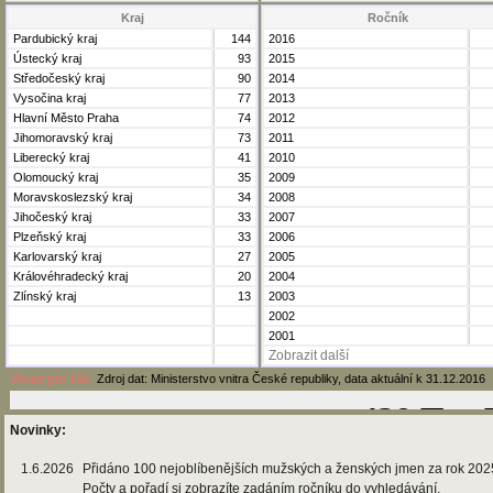
Kraj
Ročník
Pardubický kraj
144
2016
Ústecký kraj
93
2015
Středočeský kraj
90
2014
Vysočina kraj
77
2013
Hlavní Město Praha
74
2012
Jihomoravský kraj
73
2011
Liberecký kraj
41
2010
Olomoucký kraj
35
2009
Moravskoslezský kraj
34
2008
Jihočeský kraj
33
2007
Plzeňský kraj
33
2006
Karlovarský kraj
27
2005
Královéhradecký kraj
20
2004
Zlínský kraj
13
2003
2002
2001
Zobrazit další
Verze pro tisk
Zdroj dat: Ministerstvo vnitra České republiky, data aktuální k 31.12.2016
Novinky:
1.6.2026
Přidáno 100 nejoblíbenějších mužských a ženských jmen za rok 202
Počty a pořadí si zobrazíte zadáním ročníku do vyhledávání.