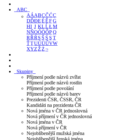
ABC
A
Á
Ą
B
C
Č
Ć
Ç
D
Ď
Đ
E
É
Ě
F
G
H
I
J
K
L
Ĺ
Ł
M
N
Ň
O
Ó
Ö
Ő
P
Q
R
Ř
Ŕ
S
Š
Ś
Ş
T
Ť
Ţ
U
Ú
Ü
Ű
V
W
X
Y
Z
Ž
Ż
¬
Skupiny
Příjmení podle názvů zvířat
Příjmení podle názvů rostlin
Příjmení podle povolání
Příjmení podle názvů barev
Prezidenti ČSR, ČSSR, ČR
Kandidáti na prezidenta ČR
Nová jména v ČR jednoslovná
Nová příjmení v ČR jednoslovná
Nová jména v ČR
Nová příjmení v ČR
Nejoblíbenější mužská jména
Nejoblíbenější ženská jména