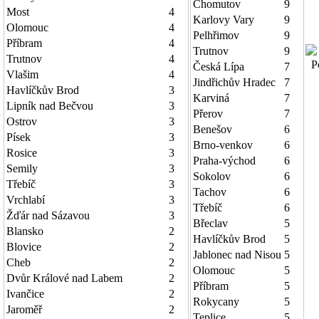
Chomutov
9
Most
4
Karlovy Vary
9
Olomouc
4
Pelhřimov
9
Příbram
4
Trutnov
9
Trutnov
4
Po
Česká Lípa
7
Vlašim
4
Jindřichův Hradec
7
Havlíčkův Brod
3
Karviná
7
Lipník nad Bečvou
3
Přerov
7
Ostrov
3
Benešov
6
Písek
3
Brno-venkov
6
Rosice
3
Praha-východ
6
Semily
3
Sokolov
6
Třebíč
3
Tachov
6
Vrchlabí
3
Třebíč
6
Žďár nad Sázavou
3
Břeclav
5
Blansko
2
Havlíčkův Brod
5
Blovice
2
Jablonec nad Nisou
5
Cheb
2
Olomouc
5
Dvůr Králové nad Labem
2
Příbram
5
Ivančice
2
Rokycany
5
Jaroměř
2
Teplice
5