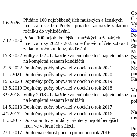
Co
Čet
Přidáno 100 nejoblíbenějších mužských a ženských
1.6.2026
Vý
jmen za rok 2025. Počty a pořadí si zobrazíte zadáním
Sv
ročníku do vyhledávání.
Po
Pořadí 100 nejoblíbenějších mužských a ženských
7.12.2024
Po
jmen za roky 2022 a 2023 si teď nově můžete zobrazit
Sk
zadáním ročníku do vyhledávání.
Mož
15.8.2022
Volby 2022 - U každé zvolené obce teď najdete odkaz
Po
na kompletní seznam kandidátů
Po
21.5.2022
Doplněny počty obyvatel v obcích o rok 2021
Mo
po
11.5.2021
Doplněny počty obyvatel v obcích o rok 2020
Ka
15.5.2020
Doplněny počty obyvatel v obcích o rok 2019
13.5.2019
Doplněny počty obyvatel v obcích o rok 2018
V 
3.9.2018
Volby 2018 - U každé zvolené obce teď najdete odkaz
ro
na kompletní seznam kandidátů
poř
14.5.2018
Doplněny počty obyvatel v obcích o rok 2017
Na
4.5.2017
Doplněny počty obyvatel v obcích o rok 2016
my
11.3.2017
Do skupin byly přidány přehledy nejoblíbenějších
jmen ve vybraných státech
Po 
27.1.2017
Doplněna četnost jmen a příjmení o rok 2016
spo