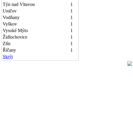
Týn nad Vltavou
1
Uničov
1
Vodňany
1
Vyškov
1
Vysoké Mýto
1
Židlochovice
1
Zlín
1
Říčany
1
Skrýt