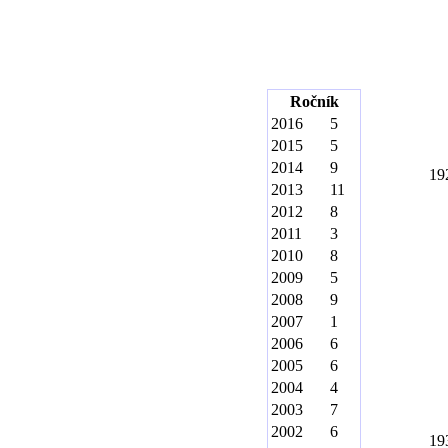
Ročník
2016
5
2015
5
2014
9
19
2013
11
2012
8
2011
3
2010
8
2009
5
2008
9
2007
1
2006
6
2005
6
2004
4
2003
7
2002
6
19