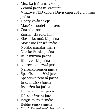
Mužská jména na vzestupu
Ženská jména na vzestupu
Vítězové FED cupu a Davis cupu 2012 příjmení
jména
Dobrý voják Švejk
Marečku, podejte mi pero
Známí - sport
Známí - divadlo, film
Slovinsko mužská jména
Slovinsko ženská jména
Norsko mužská jména
Norsko ženská jména
Itálie mužská jména
Itálie ženská jména
Německo mužská jména
Německo ženská jména
Španělsko mužská jména
Španělsko ženská jména
Irsko mužská jména
Irsko ženská jména
Dánsko mužská jména
Dánsko ženská jména
Belgie mužská jména
Belgie ženská jména
Nový Zéland mužská jména