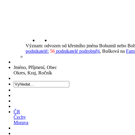
Význam: odvozen od křestního jména Bohumil nebo Boh
podnikatelé:
56
podnikatelé podrobněji
, Bušková na
Fami
Jméno, Příjmení, Obec
Okres, Kraj, Ročník
ČR
Čechy
Morava