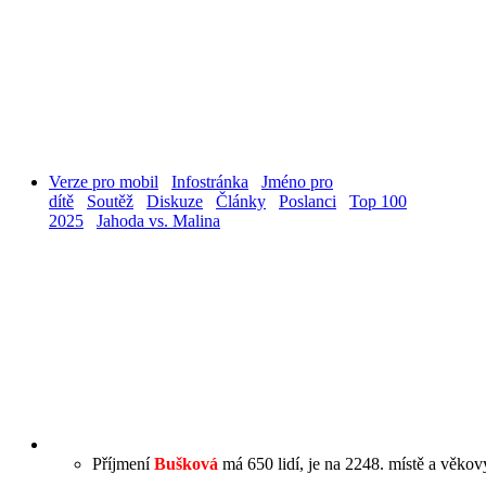
Verze pro mobil
Infostránka
Jméno pro
dítě
Soutěž
Diskuze
Články
Poslanci
Top 100
2025
Jahoda vs. Malina
Příjmení
Bušková
má 650 lidí, je na 2248. místě a věkový