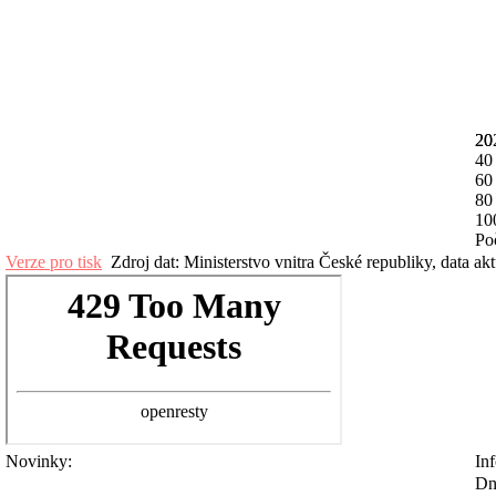
20
20
40
60
80
10
Po
Verze pro tisk
Zdroj dat: Ministerstvo vnitra České republiky, data ak
Novinky:
Inf
Dn