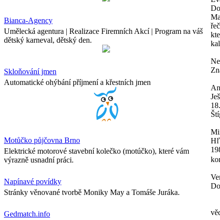
Do
Ma
Bianca-Agency
ře
Umělecká agentura | Realizace Firemních Akcí | Program na váš
kt
dětský karneval, dětský den.
ka
Ne
Zn
Skloňování jmen
Automatické ohýbání příjmení a křestních jmen
An
Je
18
Ští
Mi
Motůčko půjčovna Brno
Hľ
19
Elektrické motorové stavební kolečko (motúčko), které vám
ko
výrazně usnadní práci.
Ve
Napínavé povídky
Do
Stránky věnované tvorbě Moniky May a Tomáše Juráka.
vě
Gedmatch.info