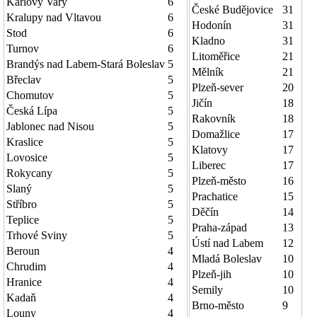
Karlovy Vary
6
České Budějovice
31
Kralupy nad Vltavou
6
Hodonín
31
Stod
6
Kladno
31
Turnov
6
Litoměřice
21
Brandýs nad Labem-Stará Boleslav
5
Mělník
21
Břeclav
5
Plzeň-sever
20
Chomutov
5
Jičín
18
Česká Lípa
5
Rakovník
18
Jablonec nad Nisou
5
Domažlice
17
Kraslice
5
Klatovy
17
Lovosice
5
Liberec
17
Rokycany
5
Plzeň-město
16
Slaný
5
Prachatice
15
Stříbro
5
Děčín
14
Teplice
5
Praha-západ
13
Trhové Sviny
5
Ústí nad Labem
12
Beroun
4
Mladá Boleslav
10
Chrudim
4
Plzeň-jih
10
Hranice
4
Semily
10
Kadaň
4
Brno-město
9
Louny
4