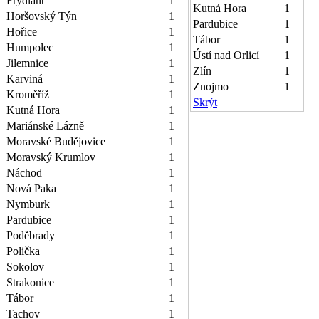
Frýdlant
1
Kutná Hora
1
Horšovský Týn
1
Pardubice
1
Hořice
1
Tábor
1
Humpolec
1
Ústí nad Orlicí
1
Jilemnice
1
Zlín
1
Karviná
1
Znojmo
1
Kroměříž
1
Skrýt
Kutná Hora
1
Mariánské Lázně
1
Moravské Budějovice
1
Moravský Krumlov
1
Náchod
1
Nová Paka
1
Nymburk
1
Pardubice
1
Poděbrady
1
Polička
1
Sokolov
1
Strakonice
1
Tábor
1
Tachov
1