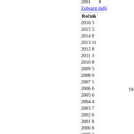
2001
8
Zobrazit další
Ročník
2016
5
2015
5
2014
9
2013
11
2012
8
2011
3
2010
8
2009
5
2008
9
2007
1
2006
6
19
2005
6
2004
4
2003
7
2002
6
2001
8
2000
8