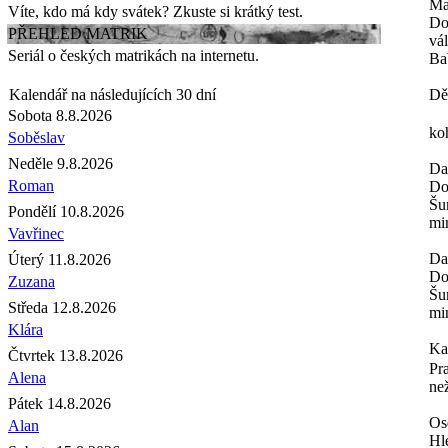
Ma
Víte, kdo má kdy svátek? Zkuste si krátký test.
Do
PŘEHLED MATRIK
vá
Seriál o českých matrikách na internetu.
Ba
Kalendář na následujících 30 dní
Dě
Sobota 8.8.2026
ko
Soběslav
Neděle 9.8.2026
Da
Roman
Do
Šu
Pondělí 10.8.2026
min
Vavřinec
Da
Úterý 11.8.2026
Do
Zuzana
Šu
Středa 12.8.2026
min
Klára
Ka
Čtvrtek 13.8.2026
Pr
Alena
ne
Pátek 14.8.2026
Os
Alan
Hl