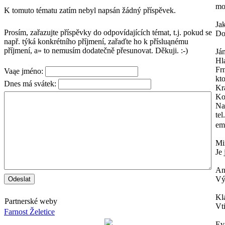
mo
K tomuto tématu zatím nebyl napsán žádný příspěvek.
Ja
Prosím, zařazujte příspěvky do odpovídajících témat, t.j. pokud se
Do
např. týká konkrétního příjmení, zařaďte ho k přísluąnému
příjmení, a» to nemusím dodatečně přesunovat. Děkuji. :-)
Já
Hl
Frn
Vaąe jméno:
kt
Dnes má svátek:
Kr
Ko
Na
te
em
Mi
Je
An
Vý
Kl
Partnerské weby
Vt
Farnost Želetice
E