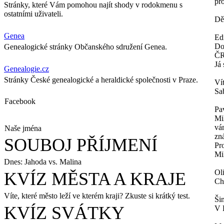
pr
Stránky, které Vám pomohou najít shody v rodokmenu s
ostatními uživateli.
Děk
Genea
Ed
Do
Genealogické stránky Občanského sdružení Genea.
ČR
Já
Genealogie.cz
Stránky České genealogické a heraldické společnosti v Praze.
Ví
Sa
Facebook
Pa
Mi
vá
Naše jména
zn
SOUBOJ PŘÍJMENÍ
Pr
Mi
Dnes: Jahoda vs. Malina
Ol
KVÍZ MĚSTA A KRAJE
Ch
Víte, které město leží ve kterém kraji? Zkuste si krátký test.
Ši
KVÍZ SVÁTKY
V 