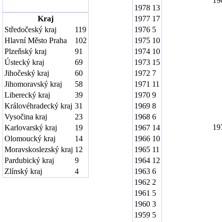
19
1978
13
Kraj
1977
17
Středočeský kraj
119
1976
5
Hlavní Město Praha
102
1975
10
Plzeňský kraj
91
1974
10
Ústecký kraj
69
1973
15
Jihočeský kraj
60
1972
7
Jihomoravský kraj
58
1971
11
Liberecký kraj
39
1970
9
Královéhradecký kraj
31
1969
8
Vysočina kraj
23
1968
6
19
Karlovarský kraj
19
1967
14
Olomoucký kraj
14
1966
10
Moravskoslezský kraj
12
1965
11
Pardubický kraj
9
1964
12
Zlínský kraj
4
1963
6
1962
2
1961
5
1960
3
1959
5