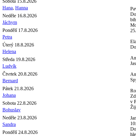
Sobota 15.8.2026
Hana
,
Hanna
Pa
Do
Neděle 16.8.2026
bi
Jáchym
Mo
Pondělí 17.8.2026
25
Petra
El
Úterý 18.8.2026
Do
Helena
An
Středa 19.8.2026
Ja
Ludvík
Čtvrtek 20.8.2026
An
Spy
Bernard
Pátek 21.8.2026
Ro
Johana
Zd
v 
Sobota 22.8.2026
Žij
Bohuslav
Neděle 23.8.2026
Ja
10
Sandra
Do
Pondělí 24.8.2026
hl