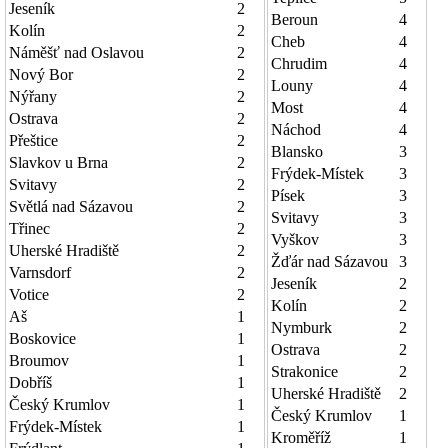
Jeseník
2
Beroun
4
Kolín
2
Cheb
4
Náměšť nad Oslavou
2
Chrudim
4
Nový Bor
2
Louny
4
Nýřany
2
Most
4
Ostrava
2
Náchod
4
Přeštice
2
Blansko
3
Slavkov u Brna
2
Frýdek-Místek
3
Svitavy
2
Písek
3
Světlá nad Sázavou
2
Svitavy
3
Třinec
2
Vyškov
3
Uherské Hradiště
2
Žďár nad Sázavou
3
Varnsdorf
2
Jeseník
2
Votice
2
Kolín
2
Aš
1
Nymburk
2
Boskovice
1
Ostrava
2
Broumov
1
Strakonice
2
Dobříš
1
Uherské Hradiště
2
Český Krumlov
1
Český Krumlov
1
Frýdek-Místek
1
Kroměříž
1