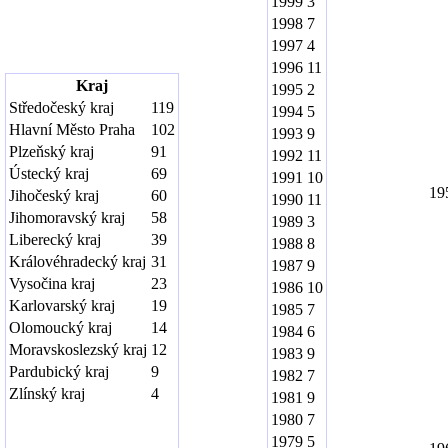
1999
3
1998
7
1997
4
1996
11
Kraj
1995
2
Středočeský kraj
119
1994
5
Hlavní Město Praha
102
1993
9
Plzeňský kraj
91
1992
11
Ústecký kraj
69
1991
10
19
Jihočeský kraj
60
1990
11
Jihomoravský kraj
58
1989
3
Liberecký kraj
39
1988
8
Královéhradecký kraj
31
1987
9
Vysočina kraj
23
1986
10
Karlovarský kraj
19
1985
7
Olomoucký kraj
14
1984
6
Moravskoslezský kraj
12
1983
9
Pardubický kraj
9
1982
7
Zlínský kraj
4
1981
9
1980
7
1979
5