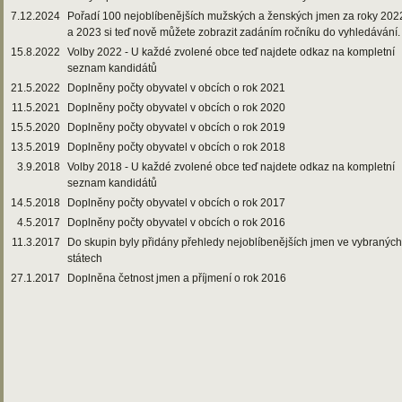
7.12.2024
Pořadí 100 nejoblíbenějších mužských a ženských jmen za roky 202
a 2023 si teď nově můžete zobrazit zadáním ročníku do vyhledávání.
15.8.2022
Volby 2022 - U každé zvolené obce teď najdete odkaz na kompletní
seznam kandidátů
21.5.2022
Doplněny počty obyvatel v obcích o rok 2021
11.5.2021
Doplněny počty obyvatel v obcích o rok 2020
15.5.2020
Doplněny počty obyvatel v obcích o rok 2019
13.5.2019
Doplněny počty obyvatel v obcích o rok 2018
3.9.2018
Volby 2018 - U každé zvolené obce teď najdete odkaz na kompletní
seznam kandidátů
14.5.2018
Doplněny počty obyvatel v obcích o rok 2017
4.5.2017
Doplněny počty obyvatel v obcích o rok 2016
11.3.2017
Do skupin byly přidány přehledy nejoblíbenějších jmen ve vybraných
státech
27.1.2017
Doplněna četnost jmen a příjmení o rok 2016