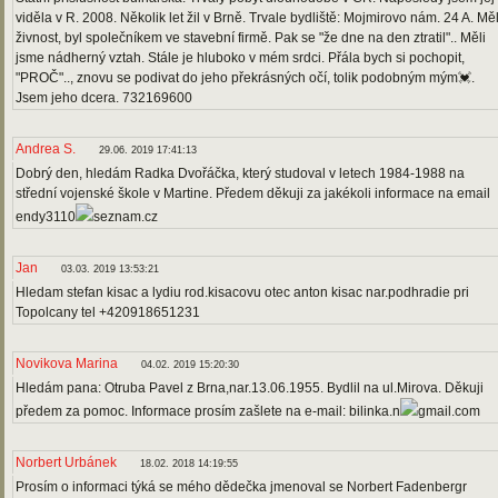
viděla v R. 2008. Několik let žil v Brně. Trvale bydliště: Mojmirovo nám. 24 A. Mě
živnost, byl společníkem ve stavební firmě. Pak se "že dne na den ztratil".. Měli
jsme nádherný vztah. Stále je hluboko v mém srdci. Přála bych si pochopit,
"PROČ".., znovu se podivat do jeho překrásných očí, tolik podobným mým💓.
Jsem jeho dcera. 732169600
Andrea S.
29.06. 2019 17:41:13
Dobrý den, hledám Radka Dvořáčka, který studoval v letech 1984-1988 na
střední vojenské škole v Martine. Předem děkuji za jakékoli informace na email
endy3110
seznam.cz
Jan
03.03. 2019 13:53:21
Hledam stefan kisac a lydiu rod.kisacovu otec anton kisac nar.podhradie pri
Topolcany tel +420918651231
Novikova Marina
04.02. 2019 15:20:30
Hledám pana: Otruba Pavel z Brna,nar.13.06.1955. Bydlil na ul.Mirova. Děkuji
předem za pomoc. Informace prosím zašlete na e-mail: bilinka.n
gmail.com
Norbert Urbánek
18.02. 2018 14:19:55
Prosím o informaci týká se mého dědečka jmenoval se Norbert Fadenbergr