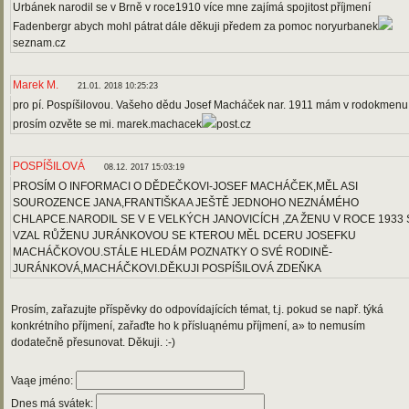
Urbánek narodil se v Brně v roce1910 více mne zajímá spojitost příjmení
Fadenbergr abych mohl pátrat dále děkuji předem za pomoc noryurbanek
seznam.cz
Marek M.
21.01. 2018 10:25:23
pro pí. Pospíšilovou. Vašeho dědu Josef Macháček nar. 1911 mám v rodokmenu
prosím ozvěte se mi. marek.machacek
post.cz
POSPÍŠILOVÁ
08.12. 2017 15:03:19
PROSÍM O INFORMACI O DĚDEČKOVI-JOSEF MACHÁČEK,MĚL ASI
SOUROZENCE JANA,FRANTIŠKA A JEŠTĚ JEDNOHO NEZNÁMÉHO
CHLAPCE.NARODIL SE V E VELKÝCH JANOVICÍCH ,ZA ŽENU V ROCE 1933 
VZAL RŮŽENU JURÁNKOVOU SE KTEROU MĚL DCERU JOSEFKU
MACHÁČKOVOU.STÁLE HLEDÁM POZNATKY O SVÉ RODINĚ-
JURÁNKOVÁ,MACHÁČKOVI.DĚKUJI POSPÍŠILOVÁ ZDEŇKA
Prosím, zařazujte příspěvky do odpovídajících témat, t.j. pokud se např. týká
konkrétního příjmení, zařaďte ho k přísluąnému příjmení, a» to nemusím
dodatečně přesunovat. Děkuji. :-)
Vaąe jméno:
Dnes má svátek: