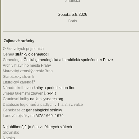
Jindřiška
Sobota 5.9.2026
Boris
Zajímavé stránky
O židovských příjmeních
Genea
stránky o genealogii
Genealogie
Česká genealogická a heraldická společnost v Praze
Archiv hlavního města Prahy
Moravský zemský archiv Brno
Staročeský slovník
Liturgický kalendář
Národní knihovna
knihy a periodika on-line
Jména tajemství zbavená
(PPT)
Gruntovní knihy
na familysearch.org
Databáze legionářů a padlých v 1. a 2. sv. válce
Genebaze.cz
genealogické stránky
Lánové rejstříky
na MZA 1669–1679
Nejoblíbenější jména v některých státech:
Slovinsko
Norsko