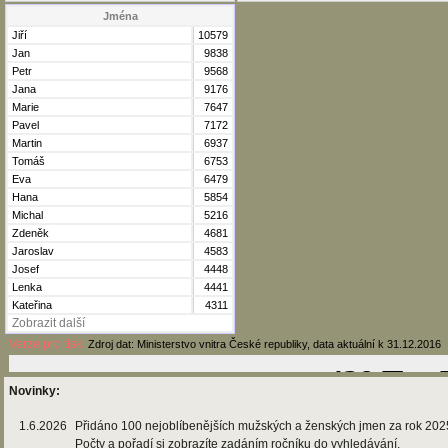
Jména
Jiří
10579
Jan
9838
Petr
9568
Jana
9176
Marie
7647
Pavel
7172
Martin
6937
Tomáš
6753
Eva
6479
Hana
5854
Michal
5216
Zdeněk
4681
Jaroslav
4583
Josef
4448
Lenka
4441
Kateřina
4311
Zobrazit další
Verze pro tisk
Zdroj dat: Ministerstvo vnitra České republiky, data aktuální k 31.12.2016
Novinky:
1.6.2026
Přidáno 100 nejoblíbenějších mužských a ženských jmen za rok 202
Počty a pořadí si zobrazíte zadáním ročníku do vyhledávání.