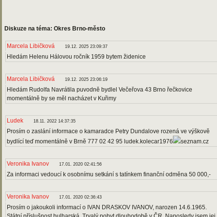
Diskuze na téma: Okres Brno-město
Marcela Libičková
19.12. 2025 23:09:37
Hledám Helenu Hálovou ročník 1959 bytem židenice
Marcela Libičková
19.12. 2025 23:06:19
Hledám Rudolfa Navrátila puvodně bydlel Večeřova 43 Brno řečkovice
momentálně by se měl nacházet v Kuřimy
Ludek
18.11. 2022 14:37:35
Prosím o zaslání informace o kamaradce Petry Dundalove rozená ve výškově
bydlící teď momentálně v Brně 777 02 42 95 ludek.kolecar1976
seznam.cz
Veronika Ivanov
17.01. 2020 02:41:56
Za informaci vedoucí k osobnímu setkání s tatínkem finanční odměna 50 000,-
Veronika Ivanov
17.01. 2020 02:36:43
Prosím o jakoukoli informací o IVAN DRASKOV IVANOV, narozen 14.6.1965.
Státní příslušnost bulharská. Trvalý pobyt dlouhodobě v ČR. Naposledy jsem jej