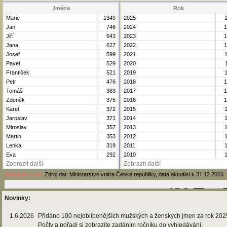
Jména
Rok
Marie
1349
2025
Jan
746
2024
1
Jiří
643
2023
1
Jana
627
2022
1
Josef
599
2021
Pavel
529
2020
František
521
2019
Petr
476
2018
1
Tomáš
383
2017
1
Zdeněk
375
2016
1
Karel
372
2015
Jaroslav
371
2014
Miroslav
357
2013
Martin
353
2012
Lenka
319
2011
Eva
292
2010
Zobrazit další
Zobrazit další
Verze pro tisk
Zdroj dat: Ministerstvo vnitra České republiky, data aktuální k 31.12.2016
Novinky:
1.6.2026
Přidáno 100 nejoblíbenějších mužských a ženských jmen za rok 202
Počty a pořadí si zobrazíte zadáním ročníku do vyhledávání.