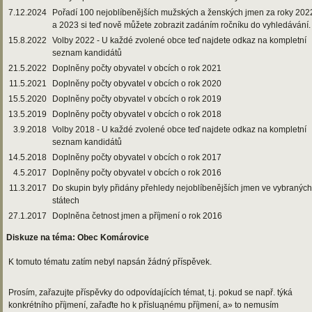
7.12.2024
Pořadí 100 nejoblíbenějších mužských a ženských jmen za roky 202
a 2023 si teď nově můžete zobrazit zadáním ročníku do vyhledávání.
15.8.2022
Volby 2022 - U každé zvolené obce teď najdete odkaz na kompletní
seznam kandidátů
21.5.2022
Doplněny počty obyvatel v obcích o rok 2021
11.5.2021
Doplněny počty obyvatel v obcích o rok 2020
15.5.2020
Doplněny počty obyvatel v obcích o rok 2019
13.5.2019
Doplněny počty obyvatel v obcích o rok 2018
3.9.2018
Volby 2018 - U každé zvolené obce teď najdete odkaz na kompletní
seznam kandidátů
14.5.2018
Doplněny počty obyvatel v obcích o rok 2017
4.5.2017
Doplněny počty obyvatel v obcích o rok 2016
11.3.2017
Do skupin byly přidány přehledy nejoblíbenějších jmen ve vybraných
státech
27.1.2017
Doplněna četnost jmen a příjmení o rok 2016
Diskuze na téma: Obec Komárovice
K tomuto tématu zatím nebyl napsán žádný příspěvek.
Prosím, zařazujte příspěvky do odpovídajících témat, t.j. pokud se např. týká
konkrétního příjmení, zařaďte ho k přísluąnému příjmení, a» to nemusím