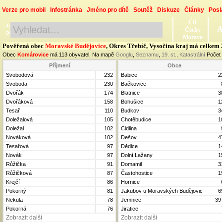
Verze pro mobil
Infostránka
Jméno pro dítě
Soutěž
Diskuze
Články
Posl
ČR
Jméno, Příjmení, Obec
A
Čechy
Okres, Kraj, Ročník
Morava
Pověřená obec
Moravské Budějovice
, Okres Třebíč, Vysočina kraj má celkem
Obec
Komárovice
má 113 obyvatel, Na mapě
Googlu
,
Seznamu
,
19. st.
,
Katastrální
Počet
Příjmení
Obce
Svobodová
232
Babice
2
Svoboda
230
Bačkovice
Dvořák
174
Blatnice
3
Dvořáková
158
Bohušice
1
Tesař
110
Budkov
3
Doležalová
105
Chotěbudice
1
Doležal
102
Cidlina
Nováková
102
Dešov
4
Tesařová
97
Dědice
1
Novák
97
Dolní Lažany
1
Růžička
91
Domamil
3
Růžičková
87
Častohostice
1
Krejčí
86
Hornice
Pokorný
81
Jakubov u Moravských Budějovic
6
Nekula
78
Jemnice
39
Pokorná
76
Jiratice
Zobrazit další
Zobrazit další