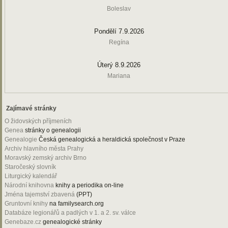
Boleslav
Pondělí 7.9.2026
Regína
Úterý 8.9.2026
Mariana
Zajímavé stránky
O židovských příjmeních
Genea
stránky o genealogii
Genealogie
Česká genealogická a heraldická společnost v Praze
Archiv hlavního města Prahy
Moravský zemský archiv Brno
Staročeský slovník
Liturgický kalendář
Národní knihovna
knihy a periodika on-line
Jména tajemství zbavená
(PPT)
Gruntovní knihy
na familysearch.org
Databáze legionářů a padlých v 1. a 2. sv. válce
Genebaze.cz
genealogické stránky