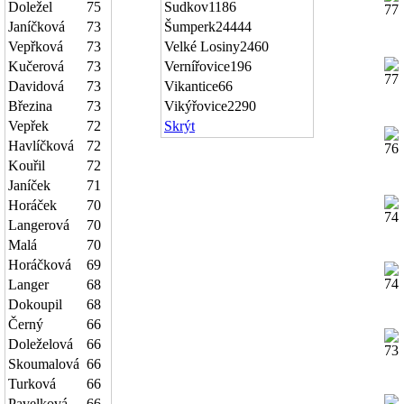
Doležel
75
Sudkov
1186
Janíčková
73
Šumperk
24444
Vepřková
73
Velké Losiny
2460
Kučerová
73
Vernířovice
196
Davidová
73
Vikantice
66
Březina
73
Vikýřovice
2290
Vepřek
72
Skrýt
Havlíčková
72
Kouřil
72
Janíček
71
Horáček
70
Langerová
70
Malá
70
Horáčková
69
Langer
68
Dokoupil
68
Černý
66
Doleželová
66
Skoumalová
66
Turková
66
Pavelková
66