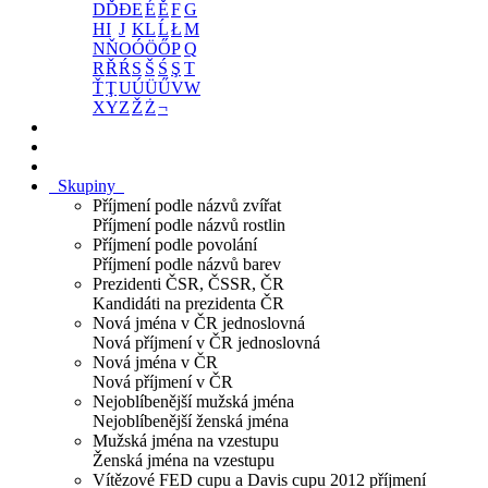
D
Ď
Đ
E
É
Ě
F
G
H
I
J
K
L
Ĺ
Ł
M
N
Ň
O
Ó
Ö
Ő
P
Q
R
Ř
Ŕ
S
Š
Ś
Ş
T
Ť
Ţ
U
Ú
Ü
Ű
V
W
X
Y
Z
Ž
Ż
¬
Skupiny
Příjmení podle názvů zvířat
Příjmení podle názvů rostlin
Příjmení podle povolání
Příjmení podle názvů barev
Prezidenti ČSR, ČSSR, ČR
Kandidáti na prezidenta ČR
Nová jména v ČR jednoslovná
Nová příjmení v ČR jednoslovná
Nová jména v ČR
Nová příjmení v ČR
Nejoblíbenější mužská jména
Nejoblíbenější ženská jména
Mužská jména na vzestupu
Ženská jména na vzestupu
Vítězové FED cupu a Davis cupu 2012 příjmení