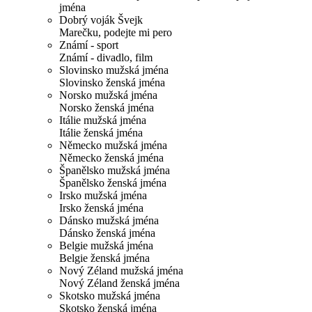
jména
Dobrý voják Švejk
Marečku, podejte mi pero
Známí - sport
Známí - divadlo, film
Slovinsko mužská jména
Slovinsko ženská jména
Norsko mužská jména
Norsko ženská jména
Itálie mužská jména
Itálie ženská jména
Německo mužská jména
Německo ženská jména
Španělsko mužská jména
Španělsko ženská jména
Irsko mužská jména
Irsko ženská jména
Dánsko mužská jména
Dánsko ženská jména
Belgie mužská jména
Belgie ženská jména
Nový Zéland mužská jména
Nový Zéland ženská jména
Skotsko mužská jména
Skotsko ženská jména