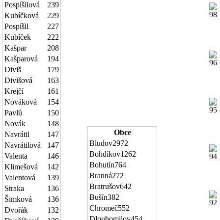
Pospíšilová
239
Kubíčková
229
Pospíšil
227
Kubíček
222
Kašpar
208
Kašparová
194
Diviš
179
Divišová
163
Krejčí
161
Nováková
154
Pavlů
150
Novák
148
Obce
Navrátil
147
Bludov
2972
Navrátilová
147
Bohdíkov
1262
Valenta
146
Bohutín
764
Klimešová
142
Branná
272
Valentová
139
Bratrušov
642
Straka
136
Bušín
382
Šimková
136
Chromeč
552
Dvořák
132
Dlouhomilov
454