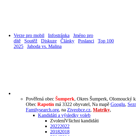
Verze pro mobil
Infostránka
Jméno pro
dítě
Soutěž
Diskuze
Články
Poslanci
Top 100
2025
Jahoda vs. Malina
Pověřená obec
Šumperk
, Okres Šumperk, Olomoucký kr
Obec
Rapotín
má 3322 obyvatel, Na mapě
Googlu
,
Sez
Familysearch.org
, na
Ziveobce.cz
,
Matriky
,
Kandidáti a výsledky voleb
Zvolení
Všichni kandidáti
2022
2022
2018
2018