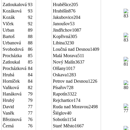
Zatloukalová
93
Hraběšice
205
Kozáková
93
Hrabišín
876
Kozák
92
Jakubovice
204
Vlček
92
Janoušov
53
Urban
89
Jindřichov
1087
Bartoš
88
Kopřivná
305
Urbanová
88
Libina
3230
Svobodová
86
Loučná nad Desnou
1409
Procházka
85
Malá Morava
511
Zatloukal
85
Nový Malín
3637
Procházková
84
Olšany
1017
Hrubá
84
Oskava
1283
Horníček
84
Petrov nad Desnou
1226
Vaňková
82
Písařov
728
Hanáková
79
Rapotín
3322
Hrubý
79
Rejchartice
174
David
77
Ruda nad Moravou
2498
Vaněk
77
Šléglov
40
Březinová
76
Sobotín
1154
Černá
76
Staré Město
1667