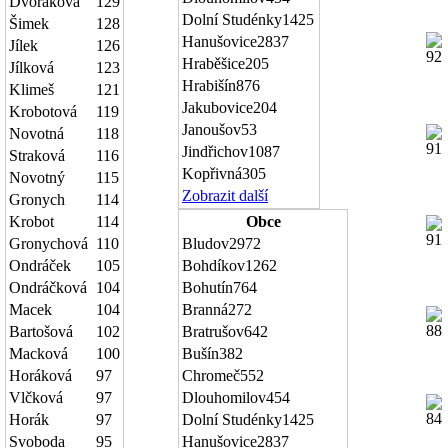
Dvořáková
129
Dolní Studénky
1425
Šimek
128
Hanušovice
2837
Jílek
126
Hraběšice
205
Jílková
123
Hrabišín
876
Klimeš
121
Jakubovice
204
Krobotová
119
Janoušov
53
Novotná
118
Jindřichov
1087
Straková
116
Kopřivná
305
Novotný
115
Zobrazit další
Gronych
114
Krobot
114
Obce
Gronychová
110
Bludov
2972
Ondráček
105
Bohdíkov
1262
Ondráčková
104
Bohutín
764
Macek
104
Branná
272
Bartošová
102
Bratrušov
642
Macková
100
Bušín
382
Horáková
97
Chromeč
552
Vlčková
97
Dlouhomilov
454
Horák
97
Dolní Studénky
1425
Svoboda
95
Hanušovice
2837