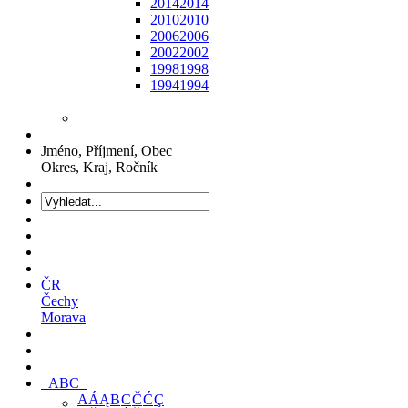
2014
2014
2010
2010
2006
2006
2002
2002
1998
1998
1994
1994
Jméno, Příjmení, Obec
Okres, Kraj, Ročník
ČR
Čechy
Morava
ABC
A
Á
Ą
B
C
Č
Ć
Ç