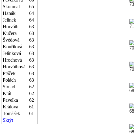
Skoumal
65
Hanák
64
Jelínek
64
Horváth
63
Kučera
63
Švédová
63
Kouřilová
63
Jelínková
63
Hrochová
63
Horváthová
63
Ptáček
63
Polách
63
Strnad
62
Král
62
Pavelka
62
Králová
61
Tomášek
61
Skrýt