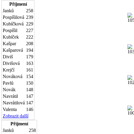
Příjmení
Janků
258
Pospíšilová
239
Kubíčková
229
Pospíšil
227
Kubíček
222
Kašpar
208
Kašparová
194
Diviš
179
Divišová
163
Krejčí
161
Nováková
154
Pavlů
150
Novák
148
Navrátil
147
Navrátilová
147
Valenta
146
Zobrazit další
Příjmení
Janků
258