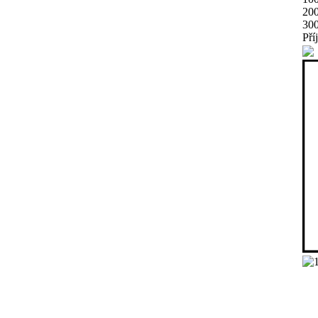
20
30
Pří