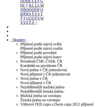
D
Ď
Đ
E
É
Ě
F
G
H
I
J
K
L
Ĺ
Ł
M
N
Ň
O
Ó
Ö
Ő
P
Q
R
Ř
Ŕ
S
Š
Ś
Ş
T
Ť
Ţ
U
Ú
Ü
Ű
V
W
X
Y
Z
Ž
Ż
¬
Skupiny
Příjmení podle názvů zvířat
Příjmení podle názvů rostlin
Příjmení podle povolání
Příjmení podle názvů barev
Prezidenti ČSR, ČSSR, ČR
Kandidáti na prezidenta ČR
Nová jména v ČR jednoslovná
Nová příjmení v ČR jednoslovná
Nová jména v ČR
Nová příjmení v ČR
Nejoblíbenější mužská jména
Nejoblíbenější ženská jména
Mužská jména na vzestupu
Ženská jména na vzestupu
Vítězové FED cupu a Davis cupu 2012 příjmení