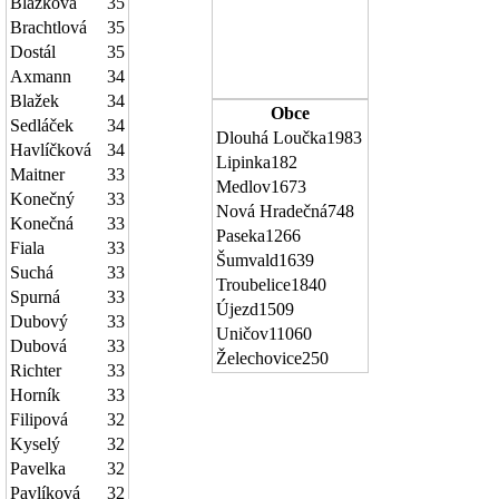
Blažková
35
Brachtlová
35
Dostál
35
Axmann
34
Blažek
34
Obce
Sedláček
34
Dlouhá Loučka
1983
Havlíčková
34
Lipinka
182
Maitner
33
Medlov
1673
Konečný
33
Nová Hradečná
748
Konečná
33
Paseka
1266
Fiala
33
Šumvald
1639
Suchá
33
Troubelice
1840
Spurná
33
Újezd
1509
Dubový
33
Uničov
11060
Dubová
33
Želechovice
250
Richter
33
Horník
33
Filipová
32
Kyselý
32
Pavelka
32
Pavlíková
32