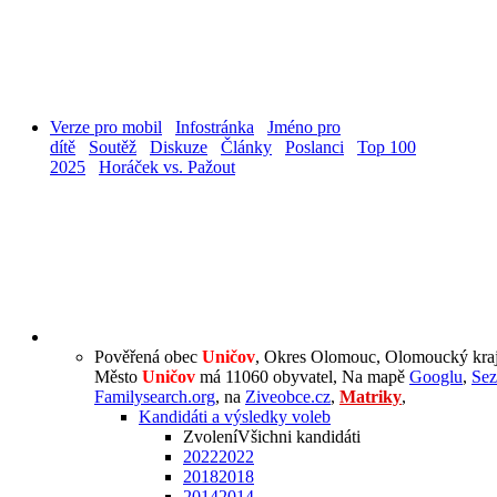
Verze pro mobil
Infostránka
Jméno pro
dítě
Soutěž
Diskuze
Články
Poslanci
Top 100
2025
Horáček vs. Pažout
Pověřená obec
Uničov
, Okres Olomouc, Olomoucký kra
Město
Uničov
má 11060 obyvatel, Na mapě
Googlu
,
Se
Familysearch.org
, na
Ziveobce.cz
,
Matriky
,
Kandidáti a výsledky voleb
Zvolení
Všichni kandidáti
2022
2022
2018
2018
2014
2014