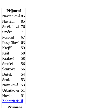
Příjmení
Navrátilová
85
Navrátil
85
Smékalová
76
Smékal
71
Pospíšil
67
Pospíšilová
63
Krejčí
59
Král
58
Králová
58
Smrček
56
Šenková
56
Dušek
54
Šenk
53
Nováková
53
Urbášková
51
Novák
51
Zobrazit další
Příjmení