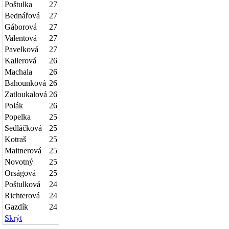
Poštulka
27
Bednářová
27
Gáborová
27
Valentová
27
Pavelková
27
Kallerová
26
Machala
26
Bahounková
26
Zatloukalová
26
Polák
26
Popelka
25
Sedláčková
25
Kotraš
25
Maitnerová
25
Novotný
25
Orságová
25
Poštulková
24
Richterová
24
Gazdík
24
Skrýt