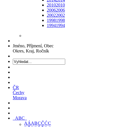
2010
2010
2006
2006
2002
2002
1998
1998
1994
1994
Jméno, Příjmení, Obec
Okres, Kraj, Ročník
ČR
Čechy
Morava
ABC
A
Á
Ą
B
C
Č
Ć
Ç