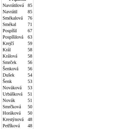
Navrátilová
85
Navrátil
85
Smékalová
76
Smékal
71
Pospíšil
67
Pospíšilová
63
Krejčí
59
Král
58
Králová
58
Smrček
56
Šenková
56
Dušek
54
Šenk
53
Nováková
53
Urbášková
51
Novák
51
Smrčková
50
Horáková
50
Krestýnová
48
Petříková
48