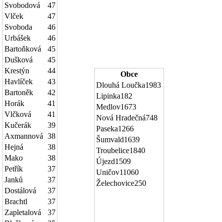
Svobodová
47
Vlček
47
Svoboda
46
Urbášek
46
Bartoňková
45
Dušková
45
Krestýn
44
Obce
Havlíček
43
Dlouhá Loučka
1983
Bartoněk
42
Lipinka
182
Horák
41
Medlov
1673
Vlčková
41
Nová Hradečná
748
Kučerák
39
Paseka
1266
Axmannová
38
Šumvald
1639
Hejná
38
Troubelice
1840
Mako
38
Újezd
1509
Petřík
37
Uničov
11060
Janků
37
Želechovice
250
Dostálová
37
Brachtl
37
Zapletalová
37