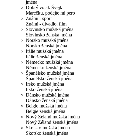
jména
Dobrý voják Švejk
Marečku, podejte mi pero
Známí - sport
Známí - divadlo, film
Slovinsko mužská jména
Slovinsko ženská jména
Norsko mužská jména
Norsko ženská jména
Itálie mužská jména
Itálie ženská jména
Německo mužská jména
Německo ženská jména
Španělsko mužská jména
Španělsko ženská jména
Irsko mužská jména
Irsko ženská jména
Dánsko mužská jména
Dánsko ženská jména
Belgie mužská jména
Belgie ženská jména
Nový Zéland mužská jména
Nový Zéland ženská jména
Skotsko mužská jména
Skotsko ženská jména