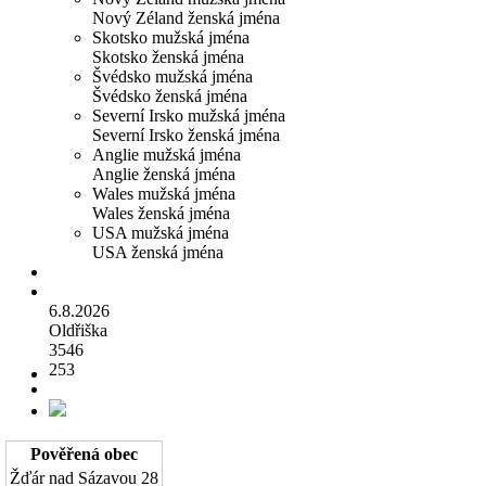
Nový Zéland ženská jména
Skotsko mužská jména
Skotsko ženská jména
Švédsko mužská jména
Švédsko ženská jména
Severní Irsko mužská jména
Severní Irsko ženská jména
Anglie mužská jména
Anglie ženská jména
Wales mužská jména
Wales ženská jména
USA mužská jména
USA ženská jména
6.8.2026
Oldřiška
3546
253
Pověřená obec
Žďár nad Sázavou
28