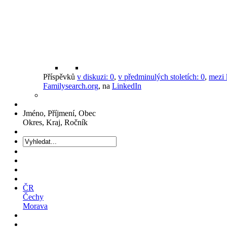
Příspěvků
v diskuzi:
0
,
v předminulých stoletích:
0
,
mezi 
Familysearch.org
, na
LinkedIn
Jméno, Příjmení, Obec
Okres, Kraj, Ročník
ČR
Čechy
Morava