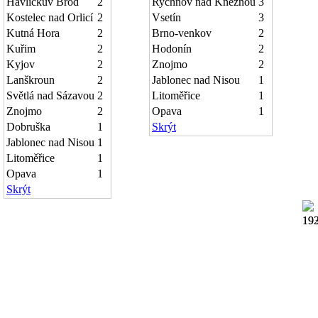
Havlíčkův Brod
2
Rychnov nad Kněžnou
3
Kostelec nad Orlicí
2
Vsetín
3
Kutná Hora
2
Brno-venkov
2
Kuřim
2
Hodonín
2
Kyjov
2
Znojmo
2
Lanškroun
2
Jablonec nad Nisou
1
Světlá nad Sázavou
2
Litoměřice
1
Znojmo
2
Opava
1
Dobruška
1
Skrýt
Jablonec nad Nisou
1
Litoměřice
1
Opava
1
Skrýt
19
19