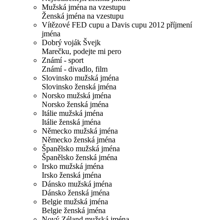
Mužská jména na vzestupu
Ženská jména na vzestupu
Vítězové FED cupu a Davis cupu 2012 příjmení
jména
Dobrý voják Švejk
Marečku, podejte mi pero
Známí - sport
Známí - divadlo, film
Slovinsko mužská jména
Slovinsko ženská jména
Norsko mužská jména
Norsko ženská jména
Itálie mužská jména
Itálie ženská jména
Německo mužská jména
Německo ženská jména
Španělsko mužská jména
Španělsko ženská jména
Irsko mužská jména
Irsko ženská jména
Dánsko mužská jména
Dánsko ženská jména
Belgie mužská jména
Belgie ženská jména
Nový Zéland mužská jména