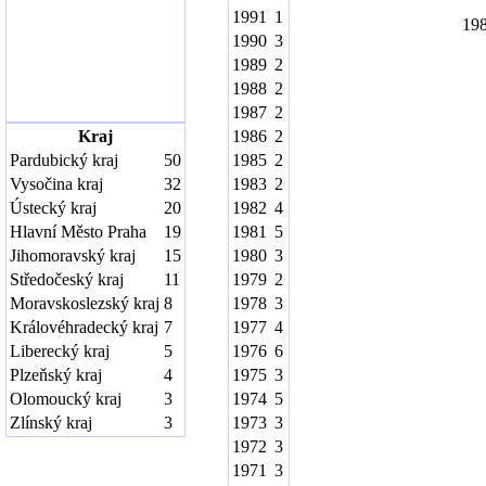
1991
1
19
1990
3
1989
2
1988
2
1987
2
Kraj
1986
2
Pardubický kraj
50
1985
2
Vysočina kraj
32
1983
2
Ústecký kraj
20
1982
4
Hlavní Město Praha
19
1981
5
Jihomoravský kraj
15
1980
3
Středočeský kraj
11
1979
2
Moravskoslezský kraj
8
1978
3
Královéhradecký kraj
7
1977
4
Liberecký kraj
5
1976
6
Plzeňský kraj
4
1975
3
Olomoucký kraj
3
1974
5
Zlínský kraj
3
1973
3
1972
3
1971
3