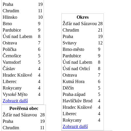
Praha
19
Chrudim
11
Hlinsko
10
Okres
Brno
9
Žďár nad Sázavou
28
Pardubice
9
Chrudim
21
Ústí nad Labem
8
Praha
19
Ostrava
7
Svitavy
12
Polička
6
Brno-město
9
Černošice
5
Pardubice
9
Varnsdorf
5
Ústí nad Labem
8
Čáslav
4
Ústí nad Orlicí
8
Hradec Králové
4
Ostrava
7
Liberec
4
Kutná Hora
6
Rokycany
4
Děčín
5
Vysoké Mýto
4
Praha-západ
5
Zobrazit další
Havlíčkův Brod
4
Hradec Králové
4
Pověřená obec
Liberec
4
Žďár nad Sázavou
28
Rokycany
4
Praha
19
Zobrazit další
Chrudim
11