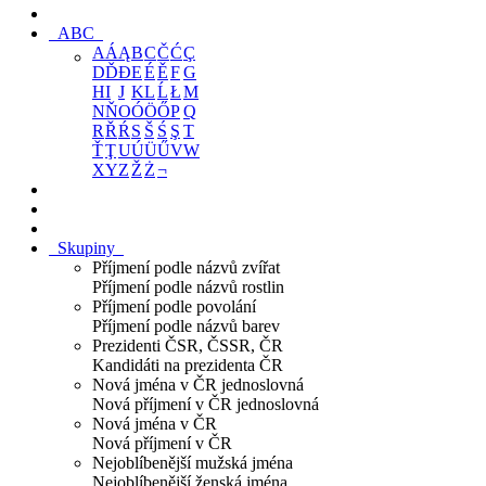
ABC
A
Á
Ą
B
C
Č
Ć
Ç
D
Ď
Đ
E
É
Ě
F
G
H
I
J
K
L
Ĺ
Ł
M
N
Ň
O
Ó
Ö
Ő
P
Q
R
Ř
Ŕ
S
Š
Ś
Ş
T
Ť
Ţ
U
Ú
Ü
Ű
V
W
X
Y
Z
Ž
Ż
¬
Skupiny
Příjmení podle názvů zvířat
Příjmení podle názvů rostlin
Příjmení podle povolání
Příjmení podle názvů barev
Prezidenti ČSR, ČSSR, ČR
Kandidáti na prezidenta ČR
Nová jména v ČR jednoslovná
Nová příjmení v ČR jednoslovná
Nová jména v ČR
Nová příjmení v ČR
Nejoblíbenější mužská jména
Nejoblíbenější ženská jména