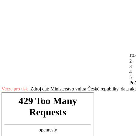
20
1
2
3
4
5
Poč
Verze pro tisk
Zdroj dat: Ministerstvo vnitra České republiky, data ak