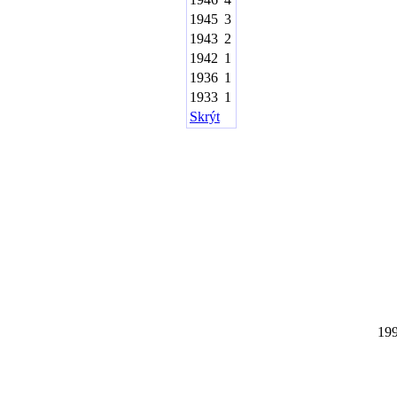
1945
3
1943
2
1942
1
1936
1
1933
1
Skrýt
19