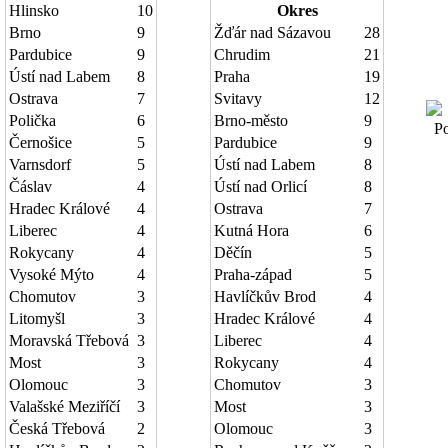
Hlinsko
10
Okres
Brno
9
Žďár nad Sázavou
28
Pardubice
9
Chrudim
21
Ústí nad Labem
8
Praha
19
Ostrava
7
Svitavy
12
Polička
6
Brno-město
9
Poč
Černošice
5
Pardubice
9
Varnsdorf
5
Ústí nad Labem
8
Čáslav
4
Ústí nad Orlicí
8
Hradec Králové
4
Ostrava
7
Liberec
4
Kutná Hora
6
Rokycany
4
Děčín
5
Vysoké Mýto
4
Praha-západ
5
Chomutov
3
Havlíčkův Brod
4
Litomyšl
3
Hradec Králové
4
Moravská Třebová
3
Liberec
4
Most
3
Rokycany
4
Olomouc
3
Chomutov
3
Valašské Meziříčí
3
Most
3
Česká Třebová
2
Olomouc
3