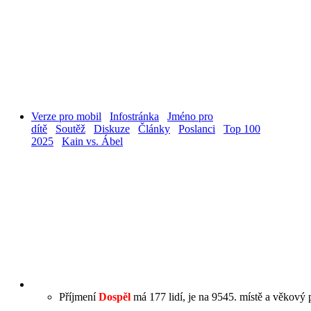
Verze pro mobil
Infostránka
Jméno pro
dítě
Soutěž
Diskuze
Články
Poslanci
Top 100
2025
Kain vs. Ábel
Příjmení
Dospěl
má 177 lidí, je na 9545. místě a věkový p