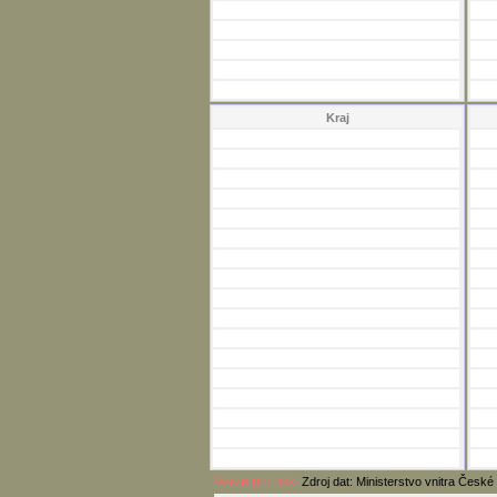
Kraj
Verze pro tisk
Zdroj dat: Ministerstvo vnitra České 