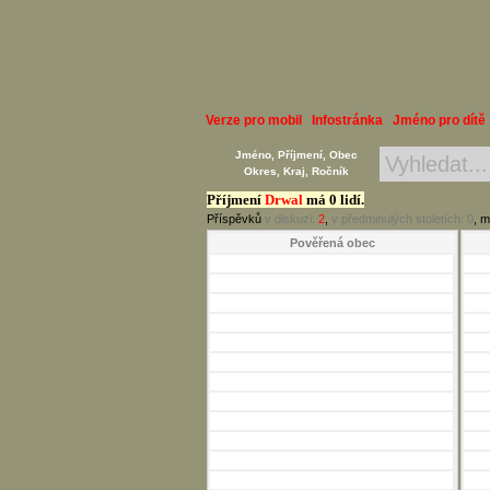
Verze pro mobil
Infostránka
Jméno pro dítě
Jméno, Příjmení, Obec
Okres, Kraj, Ročník
Příjmení
Drwal
má 0 lidí.
Příspěvků
v diskuzi:
2
,
v předminulých stoletích:
0
, m
Pověřená obec