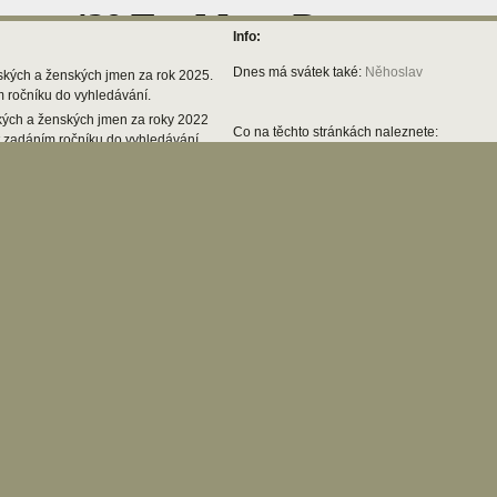
Info:
Dnes má svátek také:
Něhoslav
ských a ženských jmen za rok 2025.
m ročníku do vyhledávání.
kých a ženských jmen za roky 2022
Co na těchto stránkách naleznete:
t zadáním ročníku do vyhledávání.
Četnost jmen a příjmení v oblastech, okresec
 teď najdete odkaz na kompletní
Význam jmen, význam příjmení (průběžně 
Svátky
, pořadí a věkové průměry
o rok 2021
Počty obyvatel v obcích od r. 1970
Počty obyvatel podle ročníků narození v ce
o rok 2020
Skupiny jmen a příjmení se společnými vlas
o rok 2019
Možnost vytvořit si vlastní skupiny jmen a př
o rok 2018
Pomocníka při výběru jména dítěte
 teď najdete odkaz na kompletní
Pomocníka při tvorbě rodokmenu
Možnost vkládat příspěvky do diskuze příp
o rok 2017
hledáním konkrétní osoby
Kalendář na následujících 30 dní
o rok 2016
ejoblíbenějších jmen ve vybraných
V tabulce v prvním sloupci je zobrazeno jmén
druhém sloupci četnost. Po najetí kurzorem 
o rok 2016
Na mapě nebo v grafu se zobrazuje četnost 
prvek mapy nebo grafu se zobrazí podrobnos