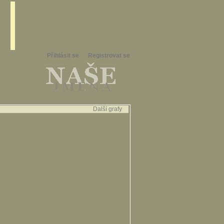
Přihlásit se
Registrovat se
Další grafy