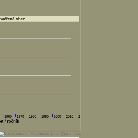
ověřená obec
1960
1970
1980
1990
2000
2010
2020
et / ročník
pavel@jandora.cz