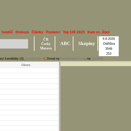
Soutěž
Diskuze
Články
Poslanci
Top 100 2025
Kain vs. Ábel
6.8.2026
ČR
ABC
Skupiny
Čechy
Oldřiška
Morava
3546
253
ezi kandidáty (0),
podnikatelé:
0
, Drwal na
Familysearch.org
, na
LinkedIn
Okres