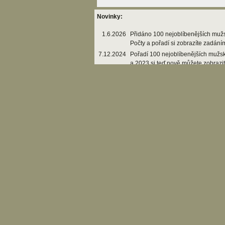
Novinky:
1.6.2026
Přidáno 100 nejoblíbenějších muž
Počty a pořadí si zobrazíte zadání
7.12.2024
Pořadí 100 nejoblíbenějších mužs
a 2023 si teď nově můžete zobrazi
15.8.2022
Volby 2022 - U každé zvolené obce
seznam kandidátů
21.5.2022
Doplněny počty obyvatel v obcích 
11.5.2021
Doplněny počty obyvatel v obcích 
15.5.2020
Doplněny počty obyvatel v obcích 
13.5.2019
Doplněny počty obyvatel v obcích 
3.9.2018
Volby 2018 - U každé zvolené obce
seznam kandidátů
14.5.2018
Doplněny počty obyvatel v obcích 
4.5.2017
Doplněny počty obyvatel v obcích 
11.3.2017
Do skupin byly přidány přehledy n
státech
27.1.2017
Doplněna četnost jmen a příjmení 