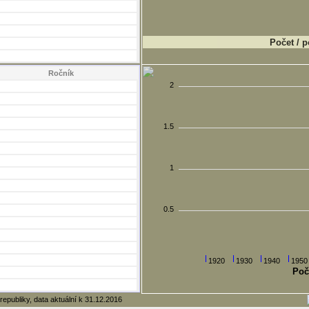
Počet / p
Ročník
2
1.5
1
0.5
1920
1930
1940
1950
Poč
republiky, data aktuální k 31.12.2016