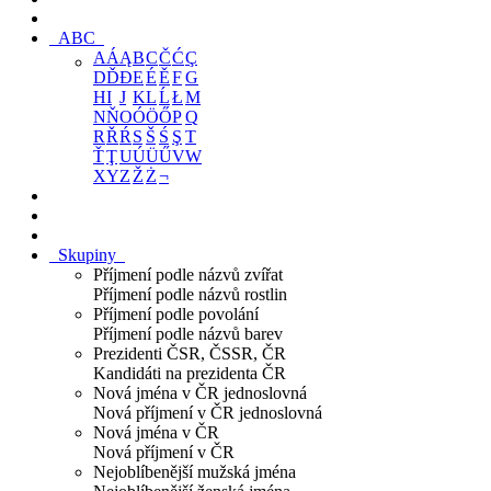
ABC
A
Á
Ą
B
C
Č
Ć
Ç
D
Ď
Đ
E
É
Ě
F
G
H
I
J
K
L
Ĺ
Ł
M
N
Ň
O
Ó
Ö
Ő
P
Q
R
Ř
Ŕ
S
Š
Ś
Ş
T
Ť
Ţ
U
Ú
Ü
Ű
V
W
X
Y
Z
Ž
Ż
¬
Skupiny
Příjmení podle názvů zvířat
Příjmení podle názvů rostlin
Příjmení podle povolání
Příjmení podle názvů barev
Prezidenti ČSR, ČSSR, ČR
Kandidáti na prezidenta ČR
Nová jména v ČR jednoslovná
Nová příjmení v ČR jednoslovná
Nová jména v ČR
Nová příjmení v ČR
Nejoblíbenější mužská jména