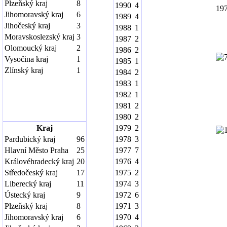
Plzeňský kraj
8
1990
4
19
Jihomoravský kraj
6
1989
4
Jihočeský kraj
3
1988
1
Moravskoslezský kraj
3
1987
2
Olomoucký kraj
2
1986
2
Vysočina kraj
1
1985
1
Zlínský kraj
1
1984
2
1983
1
1982
1
1981
2
1980
2
Kraj
1979
2
Pardubický kraj
96
1978
3
Hlavní Město Praha
25
1977
7
Královéhradecký kraj
20
1976
4
Středočeský kraj
17
1975
2
Liberecký kraj
11
1974
3
Ústecký kraj
9
1972
6
Plzeňský kraj
8
1971
3
Jihomoravský kraj
6
1970
4