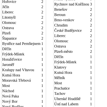
Hořovice
2
Rychnov nad Kněžnou
3
Jičín
2
Benešov
2
Liberec
2
Beroun
2
Litomyšl
2
Brno-venkov
2
Olomouc
2
Chrudim
2
Ostrava
2
České Budějovice
2
Plzeň
2
Liberec
2
Šlapanice
2
Olomouc
2
Bystřice nad Pernštejnem
1
Ostrava
2
Děčín
1
Plzeň-město
2
Frýdek-Místek
1
Děčín
1
Horažďovice
1
Frýdek-Místek
1
Jaroměř
1
Klatovy
1
Kralupy nad Vltavou
1
Kutná Hora
1
Kutná Hora
1
Mělník
1
Moravská Třebová
1
Most
1
Most
1
Prachatice
1
Náchod
1
Tachov
1
Nová Paka
1
Uherské Hradiště
1
Nový Bor
1
Ústí nad Labem
1
Nový Bydžov
1