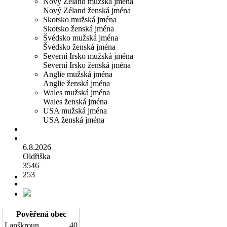
Nový Zéland mužská jména
Nový Zéland ženská jména
Skotsko mužská jména
Skotsko ženská jména
Švédsko mužská jména
Švédsko ženská jména
Severní Irsko mužská jména
Severní Irsko ženská jména
Anglie mužská jména
Anglie ženská jména
Wales mužská jména
Wales ženská jména
USA mužská jména
USA ženská jména
6.8.2026
Oldřiška
3546
253
Pověřená obec
Lanškroun
40