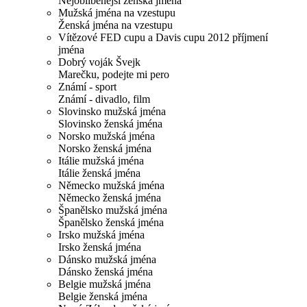
Nejoblíbenější ženská jména
Mužská jména na vzestupu
Ženská jména na vzestupu
Vítězové FED cupu a Davis cupu 2012 příjmení
jména
Dobrý voják Švejk
Marečku, podejte mi pero
Známí - sport
Známí - divadlo, film
Slovinsko mužská jména
Slovinsko ženská jména
Norsko mužská jména
Norsko ženská jména
Itálie mužská jména
Itálie ženská jména
Německo mužská jména
Německo ženská jména
Španělsko mužská jména
Španělsko ženská jména
Irsko mužská jména
Irsko ženská jména
Dánsko mužská jména
Dánsko ženská jména
Belgie mužská jména
Belgie ženská jména