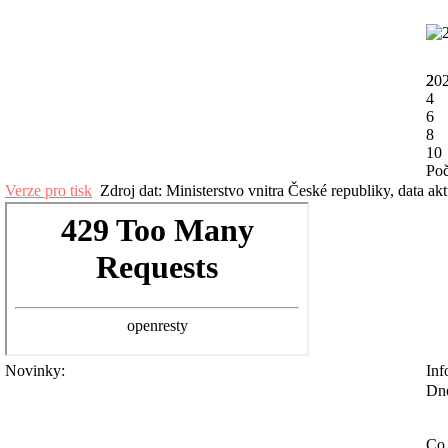
20
2
4
6
8
10
Poč
Verze pro tisk
Zdroj dat: Ministerstvo vnitra České republiky, data ak
Novinky:
Inf
Dne
Co 