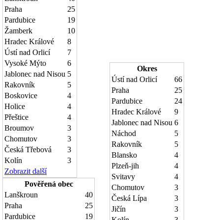
Praha
25
Pardubice
19
Žamberk
10
Hradec Králové
8
Ústí nad Orlicí
7
Vysoké Mýto
6
Okres
Jablonec nad Nisou
5
Ústí nad Orlicí
66
Rakovník
5
Praha
25
Boskovice
4
Pardubice
24
Holice
4
Hradec Králové
9
Přeštice
4
Jablonec nad Nisou
6
Broumov
3
Náchod
5
Chomutov
3
Rakovník
5
Česká Třebová
3
Blansko
4
Kolín
3
Plzeň-jih
4
Zobrazit další
Svitavy
4
Pověřená obec
Chomutov
3
Lanškroun
40
Česká Lípa
3
Praha
25
Jičín
3
Pardubice
19
Kolín
3