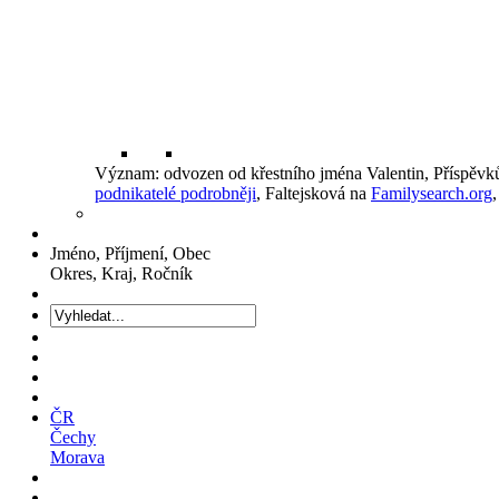
Význam: odvozen od křestního jména Valentin, Příspěv
podnikatelé podrobněji
, Faltejsková na
Familysearch.org
Jméno, Příjmení, Obec
Okres, Kraj, Ročník
ČR
Čechy
Morava