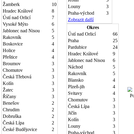
Žamberk
10
Louny
3
Hradec Králové
8
Praha-východ
3
Ústí nad Orlicí
7
Zobrazit další
Vysoké Mýto
6
Okres
Jablonec nad Nisou
5
Ústí nad Orlicí
66
Rakovník
5
Praha
25
Boskovice
4
Pardubice
24
Holice
4
Hradec Králové
9
Přeštice
4
Jablonec nad Nisou
6
Broumov
3
Náchod
5
Chomutov
3
Rakovník
5
Česká Třebová
3
Blansko
4
Kolín
3
Plzeň-jih
4
Žatec
3
Svitavy
4
Poč
Říčany
3
Chomutov
3
Benešov
2
Česká Lípa
3
Chrudim
2
Jičín
3
Dobruška
2
Kolín
3
Česká Lípa
2
Louny
3
České Budějovice
2
Praha-východ
3