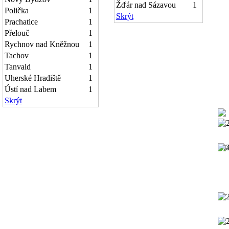
Žďár nad Sázavou
1
Polička
1
Skrýt
Prachatice
1
Přelouč
1
Rychnov nad Kněžnou
1
Tachov
1
Tanvald
1
Uherské Hradiště
1
Ústí nad Labem
1
Skrýt
19