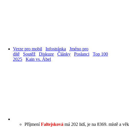
Verze pro mobil
Infostránka
Jméno pro
dítě
Soutěž
Diskuze
Články
Poslanci
Top 100
2025
Kain vs. Ábel
Příjmení
Faltejsková
má 202 lidí, je na 8369. místě a věk