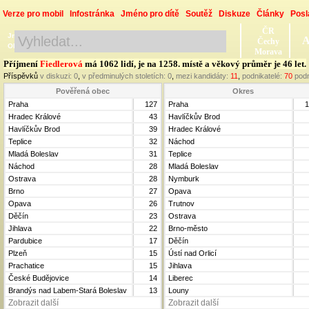
Verze pro mobil
Infostránka
Jméno pro dítě
Soutěž
Diskuze
Články
Posl
ČR
Jméno, Příjmení, Obec
A
Čechy
Okres, Kraj, Ročník
Morava
Příjmení
Fiedlerová
má 1062 lidí, je na 1258. místě a věkový průměr je 46 let.
Příspěvků
v diskuzi:
0
,
v předminulých stoletích:
0
,
mezi kandidáty:
11
,
podnikatelé:
70
podn
Pověřená obec
Okres
Praha
127
Praha
1
Hradec Králové
43
Havlíčkův Brod
Havlíčkův Brod
39
Hradec Králové
Teplice
32
Náchod
Mladá Boleslav
31
Teplice
Náchod
28
Mladá Boleslav
Ostrava
28
Nymburk
Brno
27
Opava
Opava
26
Trutnov
Děčín
23
Ostrava
Jihlava
22
Brno-město
Pardubice
17
Děčín
Plzeň
15
Ústí nad Orlicí
Prachatice
15
Jihlava
České Budějovice
14
Liberec
Brandýs nad Labem-Stará Boleslav
13
Louny
Zobrazit další
Zobrazit další