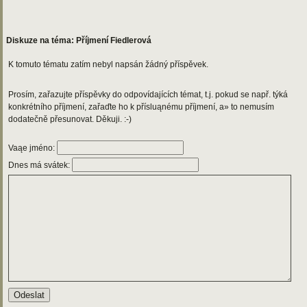
Diskuze na téma: Příjmení Fiedlerová
K tomuto tématu zatím nebyl napsán žádný příspěvek.
Prosím, zařazujte příspěvky do odpovídajících témat, t.j. pokud se např. týká
konkrétního příjmení, zařaďte ho k přísluąnému příjmení, a» to nemusím
dodatečně přesunovat. Děkuji. :-)
Vaąe jméno:
Dnes má svátek: