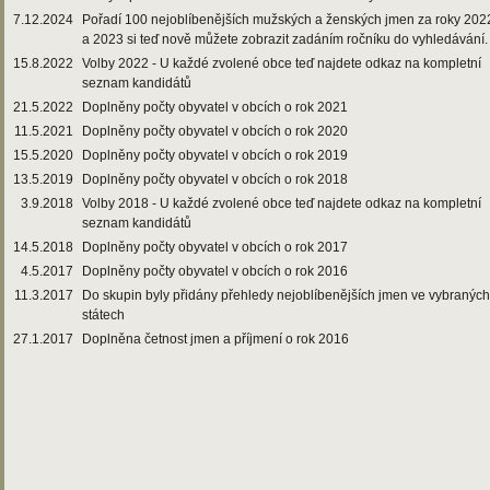
7.12.2024
Pořadí 100 nejoblíbenějších mužských a ženských jmen za roky 202
a 2023 si teď nově můžete zobrazit zadáním ročníku do vyhledávání.
15.8.2022
Volby 2022 - U každé zvolené obce teď najdete odkaz na kompletní
seznam kandidátů
21.5.2022
Doplněny počty obyvatel v obcích o rok 2021
11.5.2021
Doplněny počty obyvatel v obcích o rok 2020
15.5.2020
Doplněny počty obyvatel v obcích o rok 2019
13.5.2019
Doplněny počty obyvatel v obcích o rok 2018
3.9.2018
Volby 2018 - U každé zvolené obce teď najdete odkaz na kompletní
seznam kandidátů
14.5.2018
Doplněny počty obyvatel v obcích o rok 2017
4.5.2017
Doplněny počty obyvatel v obcích o rok 2016
11.3.2017
Do skupin byly přidány přehledy nejoblíbenějších jmen ve vybraných
státech
27.1.2017
Doplněna četnost jmen a příjmení o rok 2016