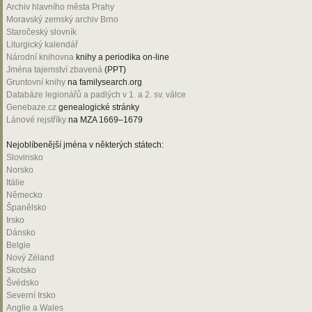
Archiv hlavního města Prahy
Moravský zemský archiv Brno
Staročeský slovník
Liturgický kalendář
Národní knihovna
knihy a periodika on-line
Jména tajemství zbavená
(PPT)
Gruntovní knihy
na familysearch.org
Databáze legionářů a padlých v 1. a 2. sv. válce
Genebaze.cz
genealogické stránky
Lánové rejstříky
na MZA 1669–1679
Nejoblíbenější jména v některých státech:
Slovinsko
Norsko
Itálie
Německo
Španělsko
Irsko
Dánsko
Belgie
Nový Zéland
Skotsko
Švédsko
Severní Irsko
Anglie a Wales