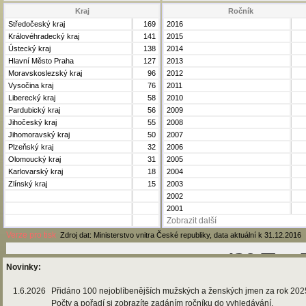
Kraj
Ročník
Středočeský kraj
169
2016
Královéhradecký kraj
141
2015
Ústecký kraj
138
2014
Hlavní Město Praha
127
2013
Moravskoslezský kraj
96
2012
Vysočina kraj
76
2011
Liberecký kraj
58
2010
Pardubický kraj
56
2009
Jihočeský kraj
55
2008
Jihomoravský kraj
50
2007
Plzeňský kraj
32
2006
Olomoucký kraj
31
2005
Karlovarský kraj
18
2004
Zlínský kraj
15
2003
2002
2001
Zobrazit další
Verze pro tisk
Zdroj dat: Ministerstvo vnitra České republiky, data aktuální k 31.12.2016
Novinky:
1.6.2026
Přidáno 100 nejoblíbenějších mužských a ženských jmen za rok 202
Počty a pořadí si zobrazíte zadáním ročníku do vyhledávání.