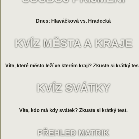
Dnes: Hlaváčková vs. Hradecká
KVÍZ MĚSTA A KRAJE
Víte, které město leží ve kterém kraji? Zkuste si krátký tes
KVÍZ SVÁTKY
Víte, kdo má kdy svátek? Zkuste si krátký test.
PŘEHLED MATRIK