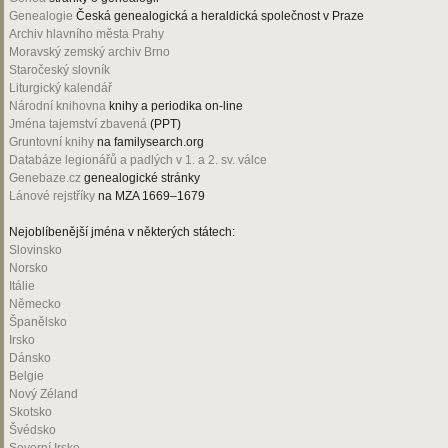
Genealogie
Česká genealogická a heraldická společnost v Praze
Archiv hlavního města Prahy
Moravský zemský archiv Brno
Staročeský slovník
Liturgický kalendář
Národní knihovna
knihy a periodika on-line
Jména tajemství zbavená
(PPT)
Gruntovní knihy
na familysearch.org
Databáze legionářů a padlých v 1. a 2. sv. válce
Genebaze.cz
genealogické stránky
Lánové rejstříky
na MZA 1669–1679
Nejoblíbenější jména v některých státech:
Slovinsko
Norsko
Itálie
Německo
Španělsko
Irsko
Dánsko
Belgie
Nový Zéland
Skotsko
Švédsko