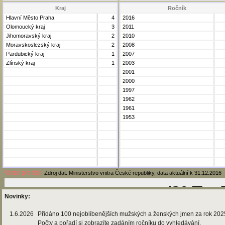
Kraj
Ročník
Hlavní Město Praha
4
2016
Olomoucký kraj
3
2011
Jihomoravský kraj
2
2010
Moravskoslezský kraj
2
2008
Pardubický kraj
1
2007
Zlínský kraj
1
2003
2001
2000
1997
1962
1961
1953
Verze pro tisk
Zdroj dat: Ministerstvo vnitra České republiky, data aktuální k 31.12.2016
Novinky:
1.6.2026
Přidáno 100 nejoblíbenějších mužských a ženských jmen za rok 202
Počty a pořadí si zobrazíte zadáním ročníku do vyhledávání.