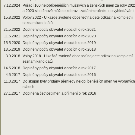
7.12.2024
Pořadí 100 nejoblíbenějších mužských a ženských jmen za roky 202
a 2023 si teď nově můžete zobrazit zadáním ročníku do vyhledávání.
15.8.2022
Volby 2022 - U každé zvolené obce teď najdete odkaz na kompletní
seznam kandidátů
21.5.2022
Doplněny počty obyvatel v obcích o rok 2021
11.5.2021
Doplněny počty obyvatel v obcích o rok 2020
15.5.2020
Doplněny počty obyvatel v obcích o rok 2019
13.5.2019
Doplněny počty obyvatel v obcích o rok 2018
3.9.2018
Volby 2018 - U každé zvolené obce teď najdete odkaz na kompletní
seznam kandidátů
14.5.2018
Doplněny počty obyvatel v obcích o rok 2017
4.5.2017
Doplněny počty obyvatel v obcích o rok 2016
11.3.2017
Do skupin byly přidány přehledy nejoblíbenějších jmen ve vybraných
státech
27.1.2017
Doplněna četnost jmen a příjmení o rok 2016