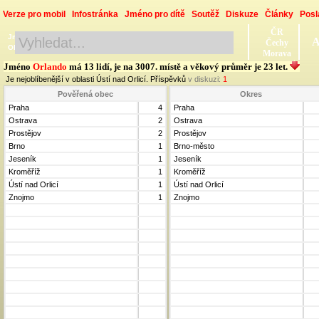
Verze pro mobil
Infostránka
Jméno pro dítě
Soutěž
Diskuze
Články
Posl
ČR
Jméno, Příjmení, Obec
A
Čechy
Okres, Kraj, Ročník
Morava
Jméno
Orlando
má 13 lidí, je na 3007. místě a věkový průměr je 23 let.
Je nejoblíbenější v oblasti Ústí nad Orlicí. Příspěvků
v diskuzi:
1
Pověřená obec
Okres
Praha
4
Praha
Ostrava
2
Ostrava
Prostějov
2
Prostějov
Brno
1
Brno-město
Jeseník
1
Jeseník
Kroměříž
1
Kroměříž
Ústí nad Orlicí
1
Ústí nad Orlicí
Znojmo
1
Znojmo