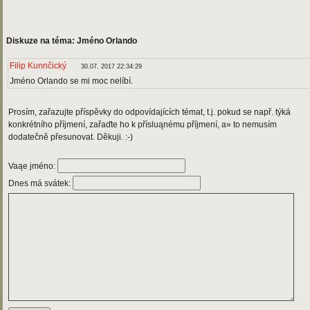
Diskuze na téma: Jméno Orlando
Filip Kunnčický
30.07. 2017 22:34:29
Jméno Orlando se mi moc nelíbí.
Prosím, zařazujte příspěvky do odpovídajících témat, t.j. pokud se např. týká
konkrétního příjmení, zařaďte ho k přísluąnému příjmení, a» to nemusím
dodatečně přesunovat. Děkuji. :-)
Vaąe jméno:
Dnes má svátek: