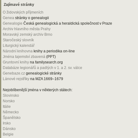
Zajímavé stránky
O židovských příjmeních
Genea
stránky o genealogii
Genealogie
Česká genealogická a heraldická společnost v Praze
Archiv hlavního města Prahy
Moravský zemský archiv Brno
Staročeský slovník
Liturgický kalendář
Národní knihovna
knihy a periodika on-line
Jména tajemství zbavená
(PPT)
Gruntovní knihy
na familysearch.org
Databáze legionářů a padlých v 1. a 2. sv. válce
Genebaze.cz
genealogické stránky
Lánové rejstříky
na MZA 1669–1679
Nejoblíbenější jména v některých státech:
Slovinsko
Norsko
Itálie
Německo
Španělsko
Irsko
Dánsko
Belgie