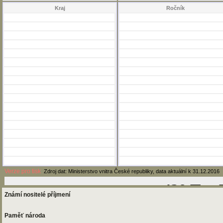
Kraj
Ročník
Verze pro tisk
Zdroj dat: Ministerstvo vnitra České republiky, data aktuální k 31.12.2016
Známí nositelé příjmení
Paměť národa