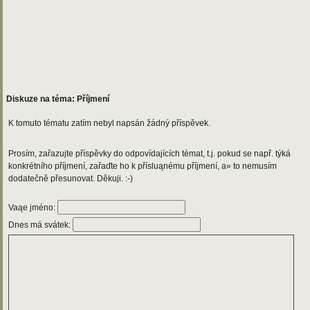
Diskuze na téma: Příjmení
K tomuto tématu zatím nebyl napsán žádný příspěvek.
Prosím, zařazujte příspěvky do odpovídajících témat, t.j. pokud se např. týká
konkrétního příjmení, zařaďte ho k přísluąnému příjmení, a» to nemusím
dodatečně přesunovat. Děkuji. :-)
Vaąe jméno:
Dnes má svátek: