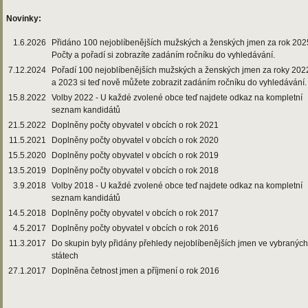
Novinky:
1.6.2026
Přidáno 100 nejoblíbenějších mužských a ženských jmen za rok 202
Počty a pořadí si zobrazíte zadáním ročníku do vyhledávání.
7.12.2024
Pořadí 100 nejoblíbenějších mužských a ženských jmen za roky 202
a 2023 si teď nově můžete zobrazit zadáním ročníku do vyhledávání.
15.8.2022
Volby 2022 - U každé zvolené obce teď najdete odkaz na kompletní
seznam kandidátů
21.5.2022
Doplněny počty obyvatel v obcích o rok 2021
11.5.2021
Doplněny počty obyvatel v obcích o rok 2020
15.5.2020
Doplněny počty obyvatel v obcích o rok 2019
13.5.2019
Doplněny počty obyvatel v obcích o rok 2018
3.9.2018
Volby 2018 - U každé zvolené obce teď najdete odkaz na kompletní
seznam kandidátů
14.5.2018
Doplněny počty obyvatel v obcích o rok 2017
4.5.2017
Doplněny počty obyvatel v obcích o rok 2016
11.3.2017
Do skupin byly přidány přehledy nejoblíbenějších jmen ve vybraných
státech
27.1.2017
Doplněna četnost jmen a příjmení o rok 2016