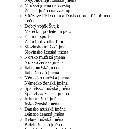
Nejoblíbenější ženská jména
Mužská jména na vzestupu
Ženská jména na vzestupu
Vítězové FED cupu a Davis cupu 2012 příjmení
jména
Dobrý voják Švejk
Marečku, podejte mi pero
Známí - sport
Známí - divadlo, film
Slovinsko mužská jména
Slovinsko ženská jména
Norsko mužská jména
Norsko ženská jména
Itálie mužská jména
Itálie ženská jména
Německo mužská jména
Německo ženská jména
Španělsko mužská jména
Španělsko ženská jména
Irsko mužská jména
Irsko ženská jména
Dánsko mužská jména
Dánsko ženská jména
Belgie mužská jména
Belgie ženská jména