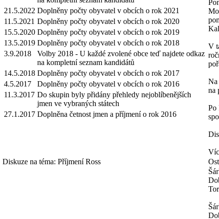
Pom
21.5.2022
Doplněny počty obyvatel v obcích o rok 2021
Mož
pom
11.5.2021
Doplněny počty obyvatel v obcích o rok 2020
Kal
15.5.2020
Doplněny počty obyvatel v obcích o rok 2019
13.5.2019
Doplněny počty obyvatel v obcích o rok 2018
V t
3.9.2018
Volby 2018 - U každé zvolené obce teď najdete odkaz
roč
na kompletní seznam kandidátů
poř
14.5.2018
Doplněny počty obyvatel v obcích o rok 2017
Na 
4.5.2017
Doplněny počty obyvatel v obcích o rok 2016
na 
11.3.2017
Do skupin byly přidány přehledy nejoblíbenějších
jmen ve vybraných státech
Po 
27.1.2017
Doplněna četnost jmen a příjmení o rok 2016
spo
Dis
Víc
Diskuze na téma: Příjmení Ross
Ost
Šár
Dob
Tor
Šár
Dob