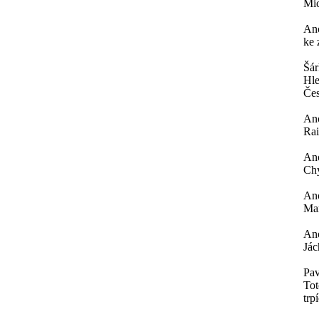
Mi
An
ke 
Šá
Hle
Čes
An
Rai
An
Chy
An
Mar
An
Jác
Pav
Tot
trp