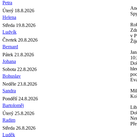
Petra
An
Úterý 18.8.2026
Spy
Helena
Rob
Středa 19.8.2026
Zdr
Ludvík
v P
Čtvrtek 20.8.2026
Žij
Bernard
Jan
Pátek 21.8.2026
10:
Johana
Dob
hle
Sobota 22.8.2026
poc
Bohuslav
Eva
Neděle 23.8.2026
Sandra
Mi
Kol
Pondělí 24.8.2026
Bartoloměj
Lib
Dob
Úterý 25.8.2026
Nem
Radim
Pře
Středa 26.8.2026
Luděk