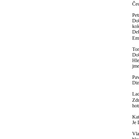
Čec
Pet
Dob
kol
Dek
Ema
To
Do
Hle
jme
Pav
Din
Lad
Zdr
hot
Ka
Je 
Vla