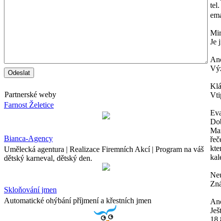
tel
ema
Mi
Je 
An
Výz
Kl
Partnerské weby
Vti
Farnost Želetice
Ev
Dob
Mam
Bianca-Agency
řeč
kte
Umělecká agentura | Realizace Firemních Akcí | Program na váš
kal
dětský karneval, dětský den.
Neu
Zná
Skloňování jmen
Automatické ohýbání příjmení a křestních jmen
An
Ješ
18.