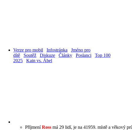
Verze pro mobil
Infostránka
Jméno pro
dítě
Soutěž
Diskuze
Články
Poslanci
Top 100
2025
Kain vs. Ábel
Příjmení
Ross
má 29 lidí, je na 41959. místě a věkový prů