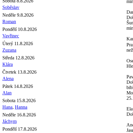
Sobota 8.8.2026
min
Soběslav
Da
Neděle 9.8.2026
Dob
Roman
Šum
min
Pondělí 10.8.2026
Vavřinec
Ka
Úterý 11.8.2026
Pra
Zuzana
než
Středa 12.8.2026
Os
Klára
Hle
Čtvrtek 13.8.2026
Pav
Alena
Dob
Pátek 14.8.2026
bib
Alan
Moh
25.
Sobota 15.8.2026
Hana
,
Hanna
Ela
Dob
Neděle 16.8.2026
Jáchym
An
Pondělí 17.8.2026
Jas