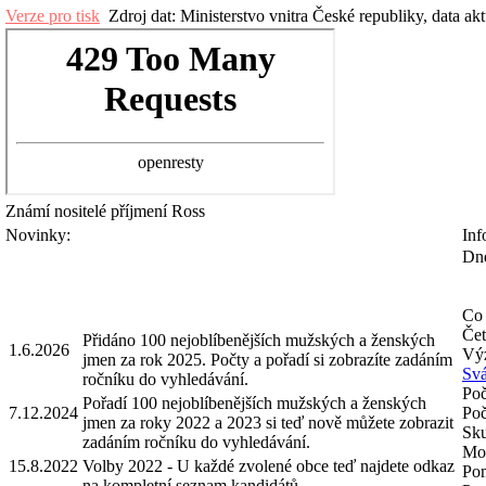
Verze pro tisk
Zdroj dat: Ministerstvo vnitra České republiky, data ak
Známí nositelé příjmení
Ross
Novinky:
Inf
Dne
Co 
Čet
Přidáno 100 nejoblíbenějších mužských a ženských
1.6.2026
Výz
jmen za rok 2025. Počty a pořadí si zobrazíte zadáním
Svá
ročníku do vyhledávání.
Poč
Pořadí 100 nejoblíbenějších mužských a ženských
7.12.2024
Poč
jmen za roky 2022 a 2023 si teď nově můžete zobrazit
Sku
zadáním ročníku do vyhledávání.
Mož
15.8.2022
Volby 2022 - U každé zvolené obce teď najdete odkaz
Pom
na kompletní seznam kandidátů