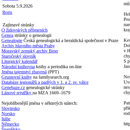
můž
Sobota 5.9.2026
Boris
Hel
Pro
nar
Zajímavé stránky
kra
O židovských příjmeních
Genea
stránky o genealogii
Kes
Genealogie
Česká genealogická a heraldická společnost v Praze
Dob
Archiv hlavního města Prahy
v H
Moravský zemský archiv Brno
chy
Staročeský slovník
S p
Liturgický kalendář
Jan
Národní knihovna
knihy a periodika on-line
Jména tajemství zbavená
(PPT)
No
Gruntovní knihy
na familysearch.org
Uvá
Databáze legionářů a padlých v 1. a 2. sv. válce
nes
Genebaze.cz
genealogické stránky
ch
Lánové rejstříky
na MZA 1669–1679
Pat
Nejoblíbenější jména v některých státech:
při
Slovinsko
rod
Norsko
Itálie
htt
Německo
Španělsko