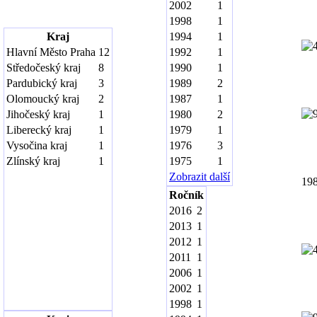
2002
1
1998
1
Kraj
1994
1
Hlavní Město Praha
12
1992
1
Středočeský kraj
8
1990
1
Pardubický kraj
3
1989
2
Olomoucký kraj
2
1987
1
Jihočeský kraj
1
1980
2
Liberecký kraj
1
1979
1
Vysočina kraj
1
1976
3
Zlínský kraj
1
1975
1
Zobrazit další
19
Ročník
2016
2
2013
1
2012
1
2011
1
2006
1
2002
1
1998
1