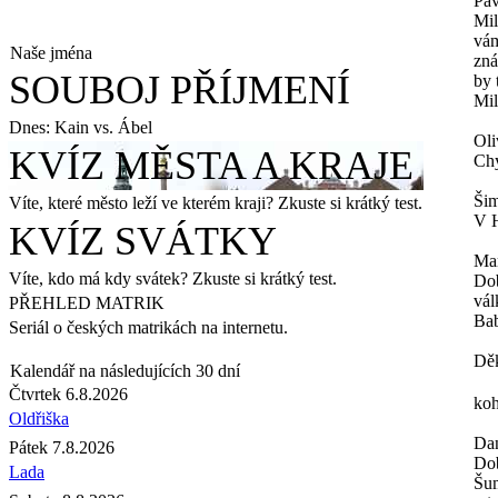
Pav
Mil
vám
Naše jména
zná
SOUBOJ PŘÍJMENÍ
by 
Mil
Dnes: Kain vs. Ábel
Oli
KVÍZ MĚSTA A KRAJE
Chy
Šim
Víte, které město leží ve kterém kraji? Zkuste si krátký test.
V H
KVÍZ SVÁTKY
Ma
Víte, kdo má kdy svátek? Zkuste si krátký test.
Dob
vál
PŘEHLED MATRIK
Bab
Seriál o českých matrikách na internetu.
Děk
Kalendář na následujících 30 dní
Čtvrtek 6.8.2026
koh
Oldřiška
Da
Pátek 7.8.2026
Dob
Lada
Šum