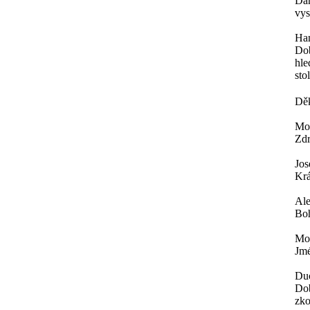
Dar
vys
Ha
Dob
hle
sto
Děk
Mor
Zdr
Jos
Krá
Al
Boh
Mor
Jmé
Du
Dob
zko