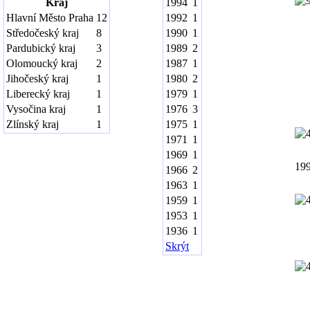
Kraj
1994
1
Hlavní Město Praha
12
1992
1
Středočeský kraj
8
1990
1
Pardubický kraj
3
1989
2
Olomoucký kraj
2
1987
1
Jihočeský kraj
1
1980
2
Liberecký kraj
1
1979
1
Vysočina kraj
1
1976
3
Zlínský kraj
1
1975
1
1971
1
1969
1
19
1966
2
1963
1
1959
1
1953
1
1936
1
Skrýt