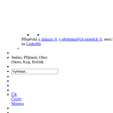
Příspěvků
v diskuzi:
0
,
v předminulých stoletích:
0
, mezi
na
LinkedIn
Jméno, Příjmení, Obec
Okres, Kraj, Ročník
ČR
Čechy
Morava