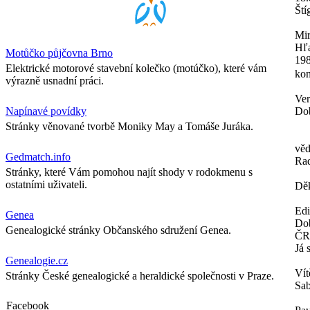
Ští
Mir
Hľa
Motůčko půjčovna Brno
198
Elektrické motorové stavební kolečko (motúčko), které vám
kon
výrazně usnadní práci.
Ver
Napínavé povídky
Dob
Stránky věnované tvorbě Moniky May a Tomáše Juráka.
věd
Gedmatch.info
Ra
Stránky, které Vám pomohou najít shody v rodokmenu s
ostatními uživateli.
Děk
Ed
Genea
Dob
Genealogické stránky Občanského sdružení Genea.
ČR
Já 
Genealogie.cz
Vít
Stránky České genealogické a heraldické společnosti v Praze.
Sab
Facebook