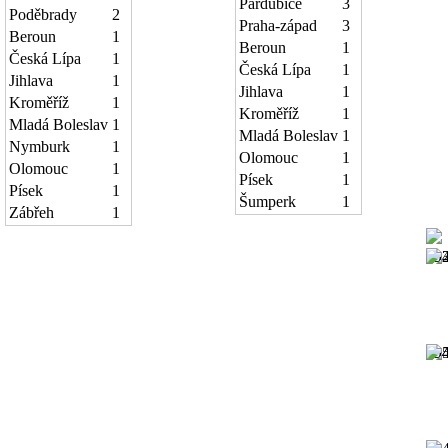
Pardubice
3
Poděbrady
2
Praha-západ
3
Beroun
1
Beroun
1
Česká Lípa
1
Česká Lípa
1
Jihlava
1
Jihlava
1
Kroměříž
1
Kroměříž
1
Mladá Boleslav
1
Mladá Boleslav
1
Nymburk
1
Olomouc
1
Olomouc
1
Písek
1
Písek
1
Šumperk
1
Zábřeh
1
19
19
19
19