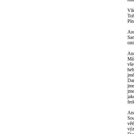
Vít
Toh
Pín
An
Sam
oml
An
Mát
vše
heb
jmé
Dar
jme
jme
jak
fre
An
Sou
vět
výz