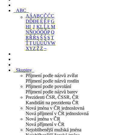
ABC
A
Á
Ą
B
C
Č
Ć
Ç
D
Ď
Đ
E
É
Ě
F
G
H
I
J
K
L
Ĺ
Ł
M
N
Ň
O
Ó
Ö
Ő
P
Q
R
Ř
Ŕ
S
Š
Ś
Ş
T
Ť
Ţ
U
Ú
Ü
Ű
V
W
X
Y
Z
Ž
Ż
¬
Skupiny
Příjmení podle názvů zvířat
Příjmení podle názvů rostlin
Příjmení podle povolání
Příjmení podle názvů barev
Prezidenti ČSR, ČSSR, ČR
Kandidáti na prezidenta ČR
Nová jména v ČR jednoslovná
Nová příjmení v ČR jednoslovná
Nová jména v ČR
Nová příjmení v ČR
Nejoblíbenější mužská jména