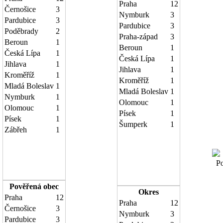
Praha
12
Černošice
3
Nymburk
3
Pardubice
3
Pardubice
3
Poděbrady
2
Praha-západ
3
Beroun
1
Beroun
1
Česká Lípa
1
Česká Lípa
1
Jihlava
1
Jihlava
1
Kroměříž
1
Kroměříž
1
Mladá Boleslav
1
Mladá Boleslav
1
Nymburk
1
Olomouc
1
Olomouc
1
Písek
1
Písek
1
Šumperk
1
Zábřeh
1
Poč
Pověřená obec
Okres
Praha
12
Praha
12
Černošice
3
Nymburk
3
Pardubice
3