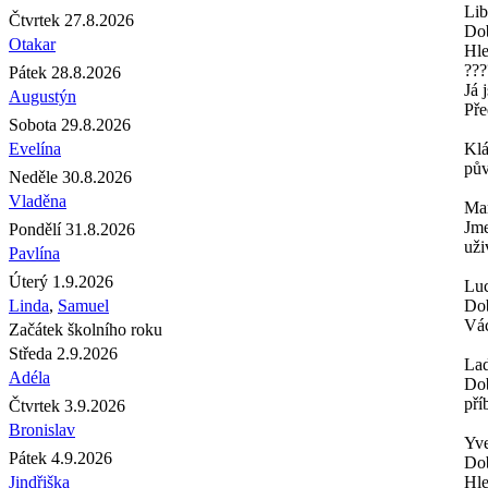
Lib
Čtvrtek 27.8.2026
Do
Otakar
Hle
???
Pátek 28.8.2026
Já 
Augustýn
Pře
Sobota 29.8.2026
Evelína
Kl
pův
Neděle 30.8.2026
Vladěna
Mar
Jme
Pondělí 31.8.2026
uži
Pavlína
Úterý 1.9.2026
Luc
Linda
,
Samuel
Dob
Vác
Začátek školního roku
Středa 2.9.2026
Lad
Adéla
Dob
pří
Čtvrtek 3.9.2026
Bronislav
Yve
Pátek 4.9.2026
Do
Jindřiška
Hle