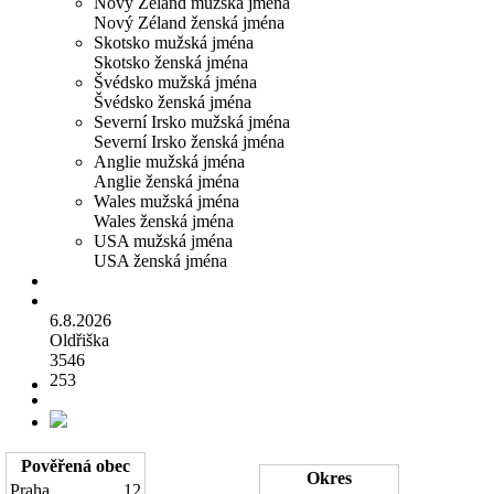
Nový Zéland mužská jména
Nový Zéland ženská jména
Skotsko mužská jména
Skotsko ženská jména
Švédsko mužská jména
Švédsko ženská jména
Severní Irsko mužská jména
Severní Irsko ženská jména
Anglie mužská jména
Anglie ženská jména
Wales mužská jména
Wales ženská jména
USA mužská jména
USA ženská jména
6.8.2026
Oldřiška
3546
253
Pověřená obec
Okres
Praha
12