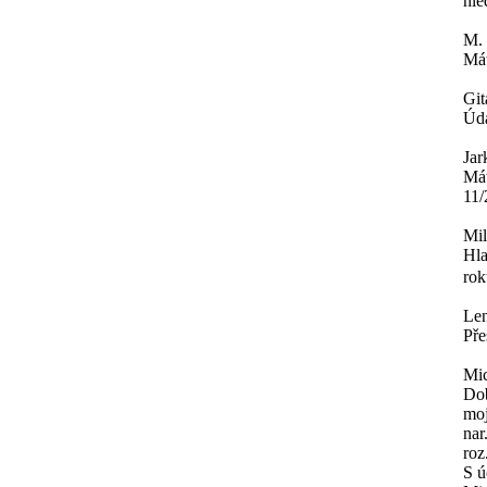
hle
M.
Mát
Git
Úda
Jar
Mát
11/
Mi
Hla
rok
Le
Pře
Mi
Dob
moj
nar
roz
S ú