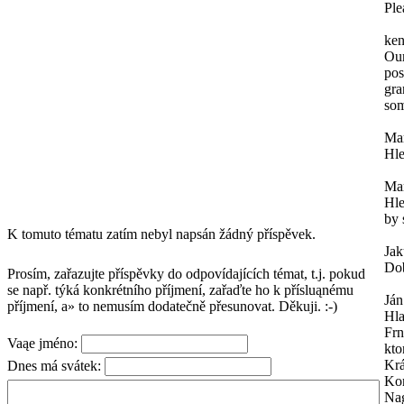
Ple
ken
Our
pos
gra
som
Mar
Hle
Mar
Hle
by 
K tomuto tématu zatím nebyl napsán žádný příspěvek.
Ja
Dob
Prosím, zařazujte příspěvky do odpovídajících témat, t.j. pokud
se např. týká konkrétního příjmení, zařaďte ho k přísluąnému
Ján
příjmení, a» to nemusím dodatečně přesunovat. Děkuji. :-)
Hl
Frn
Vaąe jméno:
kto
Krá
Dnes má svátek:
Kon
Na