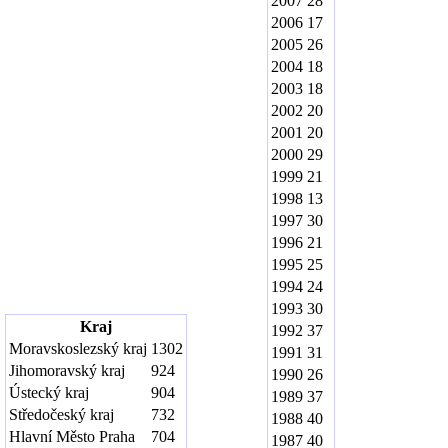
2007
28
2006
17
2005
26
2004
18
2003
18
2002
20
2001
20
2000
29
1999
21
1998
13
1997
30
1996
21
1995
25
1994
24
1993
30
Kraj
1992
37
Moravskoslezský kraj
1302
1991
31
Jihomoravský kraj
924
1990
26
Ústecký kraj
904
1989
37
Středočeský kraj
732
1988
40
Hlavní Město Praha
704
1987
40