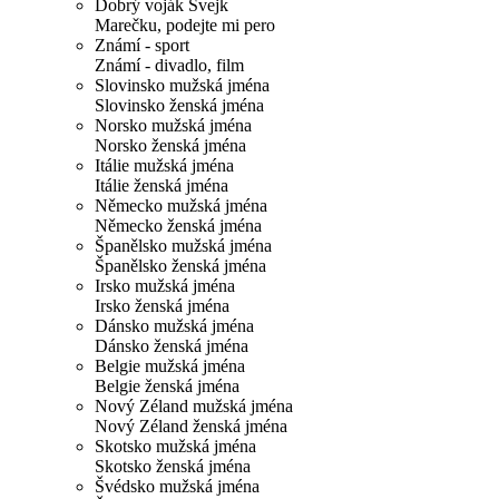
Dobrý voják Švejk
Marečku, podejte mi pero
Známí - sport
Známí - divadlo, film
Slovinsko mužská jména
Slovinsko ženská jména
Norsko mužská jména
Norsko ženská jména
Itálie mužská jména
Itálie ženská jména
Německo mužská jména
Německo ženská jména
Španělsko mužská jména
Španělsko ženská jména
Irsko mužská jména
Irsko ženská jména
Dánsko mužská jména
Dánsko ženská jména
Belgie mužská jména
Belgie ženská jména
Nový Zéland mužská jména
Nový Zéland ženská jména
Skotsko mužská jména
Skotsko ženská jména
Švédsko mužská jména