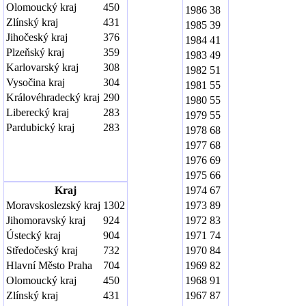
Olomoucký kraj
450
1986
38
Zlínský kraj
431
1985
39
Jihočeský kraj
376
1984
41
Plzeňský kraj
359
1983
49
Karlovarský kraj
308
1982
51
Vysočina kraj
304
1981
55
Královéhradecký kraj
290
1980
55
Liberecký kraj
283
1979
55
Pardubický kraj
283
1978
68
1977
68
1976
69
1975
66
Kraj
1974
67
Moravskoslezský kraj
1302
1973
89
Jihomoravský kraj
924
1972
83
Ústecký kraj
904
1971
74
Středočeský kraj
732
1970
84
Hlavní Město Praha
704
1969
82
Olomoucký kraj
450
1968
91
Zlínský kraj
431
1967
87