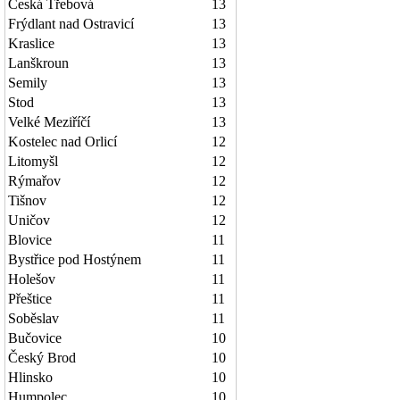
Česká Třebová
13
Frýdlant nad Ostravicí
13
Kraslice
13
Lanškroun
13
Semily
13
Stod
13
Velké Meziříčí
13
Kostelec nad Orlicí
12
Litomyšl
12
Rýmařov
12
Tišnov
12
Uničov
12
Blovice
11
Bystřice pod Hostýnem
11
Holešov
11
Přeštice
11
Soběslav
11
Bučovice
10
Český Brod
10
Hlinsko
10
Humpolec
10