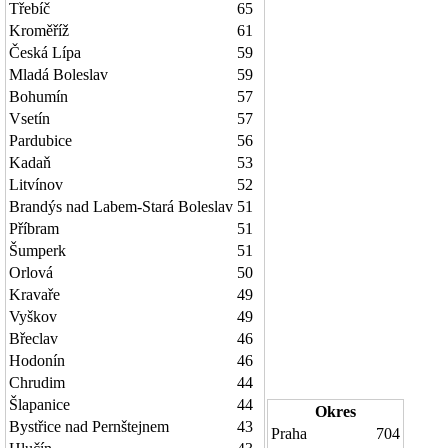
Třebíč
65
Kroměříž
61
Česká Lípa
59
Mladá Boleslav
59
Bohumín
57
Vsetín
57
Pardubice
56
Kadaň
53
Litvínov
52
Brandýs nad Labem-Stará Boleslav
51
Příbram
51
Šumperk
51
Orlová
50
Kravaře
49
Vyškov
49
Břeclav
46
Hodonín
46
Chrudim
44
Šlapanice
44
Okres
Bystřice nad Pernštejnem
43
Praha
704