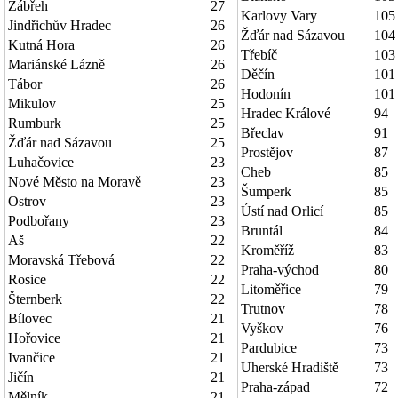
Zábřeh
27
Karlovy Vary
105
Jindřichův Hradec
26
Žďár nad Sázavou
104
Kutná Hora
26
Třebíč
103
Mariánské Lázně
26
Děčín
101
Tábor
26
Hodonín
101
Mikulov
25
Hradec Králové
94
Rumburk
25
Břeclav
91
Žďár nad Sázavou
25
Prostějov
87
Luhačovice
23
Cheb
85
Nové Město na Moravě
23
Šumperk
85
Ostrov
23
Ústí nad Orlicí
85
Podbořany
23
Bruntál
84
Aš
22
Kroměříž
83
Moravská Třebová
22
Praha-východ
80
Rosice
22
Litoměřice
79
Šternberk
22
Trutnov
78
Bílovec
21
Vyškov
76
Hořovice
21
Pardubice
73
Ivančice
21
Uherské Hradiště
73
Jičín
21
Praha-západ
72
Mělník
21