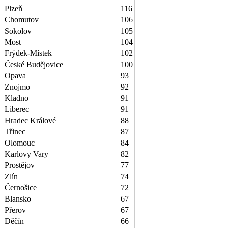
Plzeň
116
Chomutov
106
Sokolov
105
Most
104
Frýdek-Místek
102
České Budějovice
100
Opava
93
Znojmo
92
Kladno
91
Liberec
91
Hradec Králové
88
Třinec
87
Olomouc
84
Karlovy Vary
82
Prostějov
77
Zlín
74
Černošice
72
Blansko
67
Přerov
67
Děčín
66