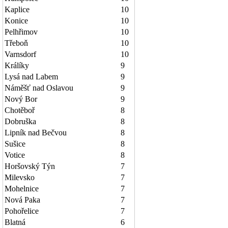
Kaplice
10
Konice
10
Pelhřimov
10
Třeboň
10
Varnsdorf
10
Králíky
9
Lysá nad Labem
9
Náměšť nad Oslavou
9
Nový Bor
9
Chotěboř
8
Dobruška
8
Lipník nad Bečvou
8
Sušice
8
Votice
8
Horšovský Týn
7
Milevsko
7
Mohelnice
7
Nová Paka
7
Pohořelice
7
Blatná
6