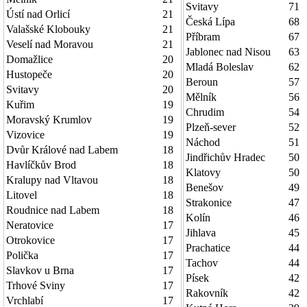
Svitavy
71
Ústí nad Orlicí
21
Česká Lípa
68
Valašské Klobouky
21
Příbram
67
Veselí nad Moravou
21
Jablonec nad Nisou
63
Domažlice
20
Mladá Boleslav
62
Hustopeče
20
Beroun
57
Svitavy
20
Mělník
56
Kuřim
19
Chrudim
54
Moravský Krumlov
19
Plzeň-sever
52
Vizovice
19
Náchod
51
Dvůr Králové nad Labem
18
Jindřichův Hradec
50
Havlíčkův Brod
18
Klatovy
50
Kralupy nad Vltavou
18
Benešov
49
Litovel
18
Strakonice
47
Roudnice nad Labem
18
Kolín
46
Neratovice
17
Jihlava
45
Otrokovice
17
Prachatice
44
Polička
17
Tachov
44
Slavkov u Brna
17
Písek
42
Trhové Sviny
17
Rakovník
42
Vrchlabí
17