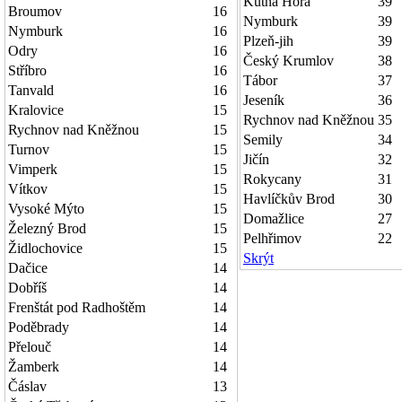
Kutná Hora
39
Broumov
16
Nymburk
39
Nymburk
16
Plzeň-jih
39
Odry
16
Český Krumlov
38
Stříbro
16
Tábor
37
Tanvald
16
Jeseník
36
Kralovice
15
Rychnov nad Kněžnou
35
Rychnov nad Kněžnou
15
Semily
34
Turnov
15
Jičín
32
Vimperk
15
Rokycany
31
Vítkov
15
Havlíčkův Brod
30
Vysoké Mýto
15
Domažlice
27
Železný Brod
15
Pelhřimov
22
Židlochovice
15
Skrýt
Dačice
14
Dobříš
14
Frenštát pod Radhoštěm
14
Poděbrady
14
Přelouč
14
Žamberk
14
Čáslav
13