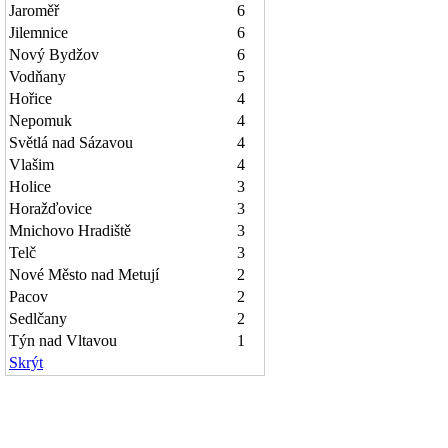
Jaroměř
6
Jilemnice
6
Nový Bydžov
6
Vodňany
5
Hořice
4
Nepomuk
4
Světlá nad Sázavou
4
Vlašim
4
Holice
3
Horažďovice
3
Mnichovo Hradiště
3
Telč
3
Nové Město nad Metují
2
Pacov
2
Sedlčany
2
Týn nad Vltavou
1
Skrýt