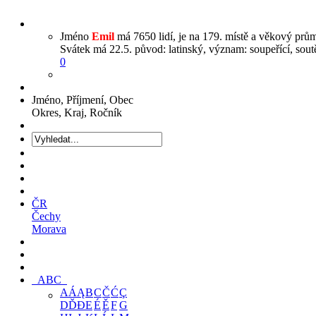
Jméno
Emil
má 7650 lidí, je na 179. místě a věkový prům
Svátek má 22.5. původ: latinský, význam: soupeřící, soutěž
0
Jméno, Příjmení, Obec
Okres, Kraj, Ročník
ČR
Čechy
Morava
ABC
A
Á
Ą
B
C
Č
Ć
Ç
D
Ď
Đ
E
É
Ě
F
G