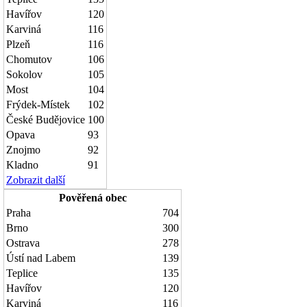
Havířov
120
Karviná
116
Plzeň
116
Chomutov
106
Sokolov
105
Most
104
Frýdek-Místek
102
České Budějovice
100
Opava
93
Znojmo
92
Kladno
91
Zobrazit další
Pověřená obec
Praha
704
Brno
300
Ostrava
278
Ústí nad Labem
139
Teplice
135
Havířov
120
Karviná
116