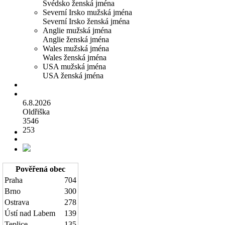
Švédsko ženská jména
Severní Irsko mužská jména
Severní Irsko ženská jména
Anglie mužská jména
Anglie ženská jména
Wales mužská jména
Wales ženská jména
USA mužská jména
USA ženská jména
6.8.2026
Oldřiška
3546
253
Pověřená obec
Praha
704
Brno
300
Ostrava
278
Ústí nad Labem
139
Teplice
135