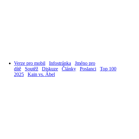
Verze pro mobil
Infostránka
Jméno pro
dítě
Soutěž
Diskuze
Články
Poslanci
Top 100
2025
Kain vs. Ábel