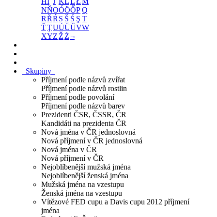
H
I
J
K
L
Ĺ
Ł
M
N
Ň
O
Ó
Ö
Ő
P
Q
R
Ř
Ŕ
S
Š
Ś
Ş
T
Ť
Ţ
U
Ú
Ü
Ű
V
W
X
Y
Z
Ž
Ż
¬
Skupiny
Příjmení podle názvů zvířat
Příjmení podle názvů rostlin
Příjmení podle povolání
Příjmení podle názvů barev
Prezidenti ČSR, ČSSR, ČR
Kandidáti na prezidenta ČR
Nová jména v ČR jednoslovná
Nová příjmení v ČR jednoslovná
Nová jména v ČR
Nová příjmení v ČR
Nejoblíbenější mužská jména
Nejoblíbenější ženská jména
Mužská jména na vzestupu
Ženská jména na vzestupu
Vítězové FED cupu a Davis cupu 2012 příjmení
jména