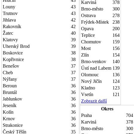
Hlučín
43
Karviná
378
Louny
43
Brno-město
300
Trutnov
43
Ostrava
278
Jihlava
42
Frýdek-Místek
238
Rakovník
42
Opava
200
Žatec
40
Teplice
164
Klatovy
39
Chomutov
159
Uherský Brod
39
Most
156
Boskovice
38
Zlín
154
Kopřivnice
38
Brno-venkov
140
Benešov
37
Ústí nad Labem
139
Cheb
37
Olomouc
136
Nýřany
37
Nový Jičín
124
Beroun
36
Kladno
123
Bruntál
36
Vsetín
121
Jablunkov
36
Zobrazit další
Jeseník
36
Okres
Kolín
36
Praha
704
Krnov
36
Karviná
378
Strakonice
36
Brno-město
300
Český Těšín
35