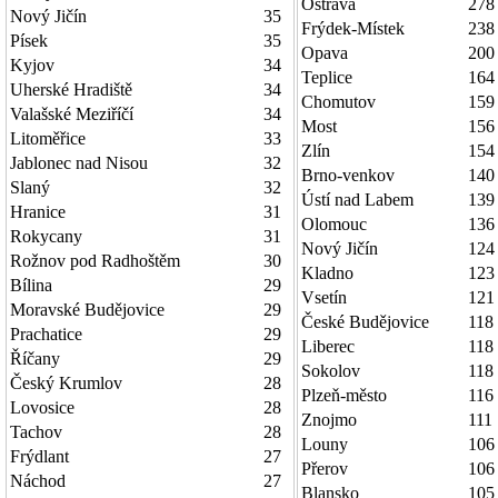
Ostrava
278
Nový Jičín
35
Frýdek-Místek
238
Písek
35
Opava
200
Kyjov
34
Teplice
164
Uherské Hradiště
34
Chomutov
159
Valašské Meziříčí
34
Most
156
Litoměřice
33
Zlín
154
Jablonec nad Nisou
32
Brno-venkov
140
Slaný
32
Ústí nad Labem
139
Hranice
31
Olomouc
136
Rokycany
31
Nový Jičín
124
Rožnov pod Radhoštěm
30
Kladno
123
Bílina
29
Vsetín
121
Moravské Budějovice
29
České Budějovice
118
Prachatice
29
Liberec
118
Říčany
29
Sokolov
118
Český Krumlov
28
Plzeň-město
116
Lovosice
28
Znojmo
111
Tachov
28
Louny
106
Frýdlant
27
Přerov
106
Náchod
27
Blansko
105