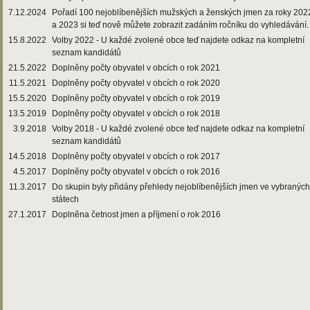
7.12.2024
Pořadí 100 nejoblíbenějších mužských a ženských jmen za roky 202
a 2023 si teď nově můžete zobrazit zadáním ročníku do vyhledávání.
15.8.2022
Volby 2022 - U každé zvolené obce teď najdete odkaz na kompletní
seznam kandidátů
21.5.2022
Doplněny počty obyvatel v obcích o rok 2021
11.5.2021
Doplněny počty obyvatel v obcích o rok 2020
15.5.2020
Doplněny počty obyvatel v obcích o rok 2019
13.5.2019
Doplněny počty obyvatel v obcích o rok 2018
3.9.2018
Volby 2018 - U každé zvolené obce teď najdete odkaz na kompletní
seznam kandidátů
14.5.2018
Doplněny počty obyvatel v obcích o rok 2017
4.5.2017
Doplněny počty obyvatel v obcích o rok 2016
11.3.2017
Do skupin byly přidány přehledy nejoblíbenějších jmen ve vybraných
státech
27.1.2017
Doplněna četnost jmen a příjmení o rok 2016