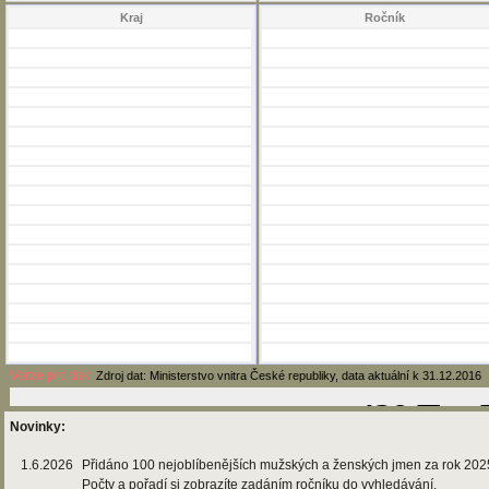
Kraj
Ročník
Verze pro tisk
Zdroj dat: Ministerstvo vnitra České republiky, data aktuální k 31.12.2016
Novinky:
1.6.2026
Přidáno 100 nejoblíbenějších mužských a ženských jmen za rok 202
Počty a pořadí si zobrazíte zadáním ročníku do vyhledávání.