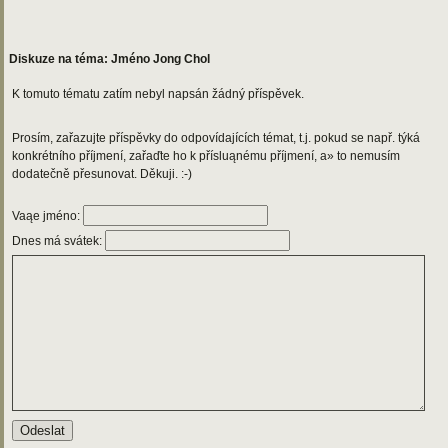
Diskuze na téma: Jméno Jong Chol
K tomuto tématu zatím nebyl napsán žádný příspěvek.
Prosím, zařazujte příspěvky do odpovídajících témat, t.j. pokud se např. týká
konkrétního příjmení, zařaďte ho k přísluąnému příjmení, a» to nemusím
dodatečně přesunovat. Děkuji. :-)
Vaąe jméno:
Dnes má svátek: