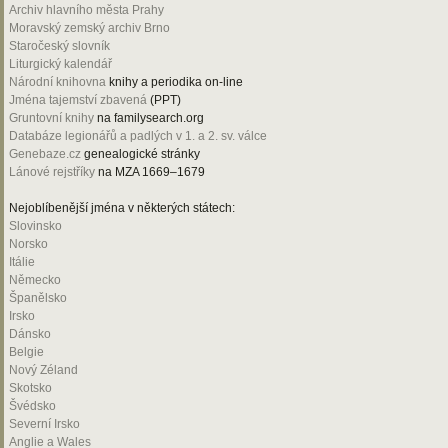
Archiv hlavního města Prahy
Moravský zemský archiv Brno
Staročeský slovník
Liturgický kalendář
Národní knihovna
knihy a periodika on-line
Jména tajemství zbavená
(PPT)
Gruntovní knihy
na familysearch.org
Databáze legionářů a padlých v 1. a 2. sv. válce
Genebaze.cz
genealogické stránky
Lánové rejstříky
na MZA 1669–1679
Nejoblíbenější jména v některých státech:
Slovinsko
Norsko
Itálie
Německo
Španělsko
Irsko
Dánsko
Belgie
Nový Zéland
Skotsko
Švédsko
Severní Irsko
Anglie a Wales