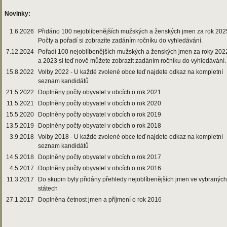
Novinky:
1.6.2026
Přidáno 100 nejoblíbenějších mužských a ženských jmen za rok 202
Počty a pořadí si zobrazíte zadáním ročníku do vyhledávání.
7.12.2024
Pořadí 100 nejoblíbenějších mužských a ženských jmen za roky 202
a 2023 si teď nově můžete zobrazit zadáním ročníku do vyhledávání.
15.8.2022
Volby 2022 - U každé zvolené obce teď najdete odkaz na kompletní
seznam kandidátů
21.5.2022
Doplněny počty obyvatel v obcích o rok 2021
11.5.2021
Doplněny počty obyvatel v obcích o rok 2020
15.5.2020
Doplněny počty obyvatel v obcích o rok 2019
13.5.2019
Doplněny počty obyvatel v obcích o rok 2018
3.9.2018
Volby 2018 - U každé zvolené obce teď najdete odkaz na kompletní
seznam kandidátů
14.5.2018
Doplněny počty obyvatel v obcích o rok 2017
4.5.2017
Doplněny počty obyvatel v obcích o rok 2016
11.3.2017
Do skupin byly přidány přehledy nejoblíbenějších jmen ve vybraných
státech
27.1.2017
Doplněna četnost jmen a příjmení o rok 2016