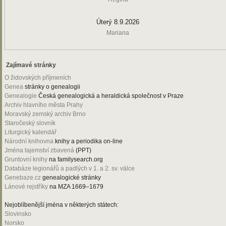
Úterý 8.9.2026
Mariana
Zajímavé stránky
O židovských příjmeních
Genea
stránky o genealogii
Genealogie
Česká genealogická a heraldická společnost v Praze
Archiv hlavního města Prahy
Moravský zemský archiv Brno
Staročeský slovník
Liturgický kalendář
Národní knihovna
knihy a periodika on-line
Jména tajemství zbavená
(PPT)
Gruntovní knihy
na familysearch.org
Databáze legionářů a padlých v 1. a 2. sv. válce
Genebaze.cz
genealogické stránky
Lánové rejstříky
na MZA 1669–1679
Nejoblíbenější jména v některých státech:
Slovinsko
Norsko