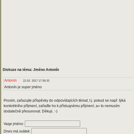
Diskuze na téma: Jméno Antonín
Antonín
22.03. 2017 17:59:33
Antonín je super jméno
Prosím, zařazujte příspěvky do odpovídajících témat, t.j. pokud se např. týká
konkrétního příjmení, zařaďte ho k přísluąnému příjmení, a» to nemusím
dodatečně přesunovat. Děkuji. :-)
Vaąe jméno:
Dnes má svátek: