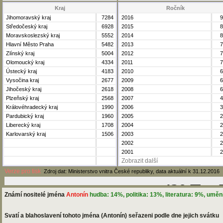
Kraj
Ročník
Jihomoravský kraj
7284
2016
9
Středočeský kraj
6928
2015
8
Moravskoslezský kraj
5552
2014
8
Hlavní Město Praha
5482
2013
7
Zlínský kraj
5004
2012
7
Olomoucký kraj
4334
2011
7
Ústecký kraj
4183
2010
6
Vysočina kraj
2677
2009
6
Jihočeský kraj
2618
2008
6
Plzeňský kraj
2568
2007
4
Královéhradecký kraj
1990
2006
3
Pardubický kraj
1960
2005
2
Liberecký kraj
1708
2004
2
Karlovarský kraj
1506
2003
2
2002
2
2001
2
Zobrazit další
Verze pro tisk
Zdroj dat: Ministerstvo vnitra České republiky, data aktuální k 31.12.2016
Známí nositelé jména
Antonín
hudba: 14%, politika: 13%, literatura: 9%, umění
Svatí a blahoslavení tohoto jména (Antonín) seřazeni podle dne jejich svátku