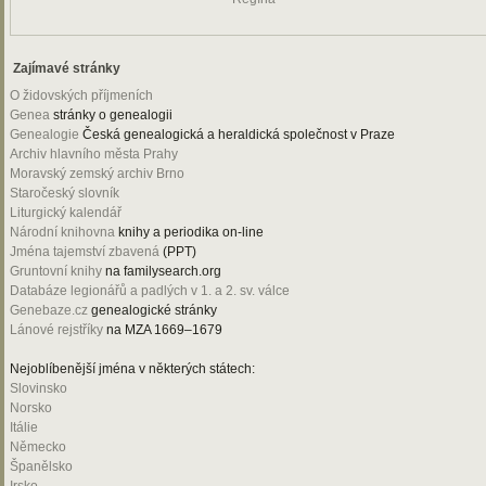
Zajímavé stránky
O židovských příjmeních
Genea
stránky o genealogii
Genealogie
Česká genealogická a heraldická společnost v Praze
Archiv hlavního města Prahy
Moravský zemský archiv Brno
Staročeský slovník
Liturgický kalendář
Národní knihovna
knihy a periodika on-line
Jména tajemství zbavená
(PPT)
Gruntovní knihy
na familysearch.org
Databáze legionářů a padlých v 1. a 2. sv. válce
Genebaze.cz
genealogické stránky
Lánové rejstříky
na MZA 1669–1679
Nejoblíbenější jména v některých státech:
Slovinsko
Norsko
Itálie
Německo
Španělsko