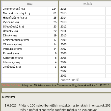
Kraj
Ročník
Jihomoravský kraj
124
2016
Moravskoslezský kraj
81
2015
Hlavní Město Praha
25
2014
Vysočina kraj
25
2013
Středočeský kraj
23
2012
Ústecký kraj
22
2011
Zlínský kraj
19
2010
Královéhradecký kraj
17
2009
Olomoucký kraj
14
2008
Pardubický kraj
14
2007
Plzeňský kraj
9
2006
Karlovarský kraj
8
2005
Liberecký kraj
4
2004
Jihočeský kraj
3
2003
2002
2001
Zobrazit další
Verze pro tisk
Zdroj dat: Ministerstvo vnitra České republiky, data aktuální k 31.12.2016
Novinky:
1.6.2026
Přidáno 100 nejoblíbenějších mužských a ženských jmen za rok 202
Počty a pořadí si zobrazíte zadáním ročníku do vyhledávání.