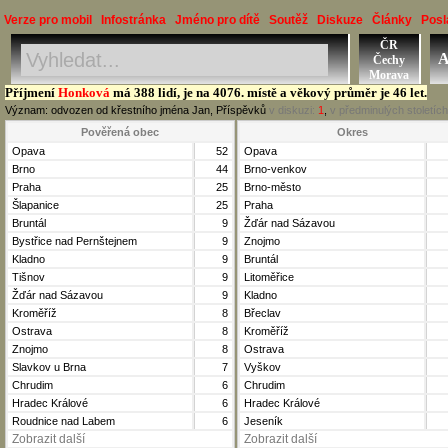
Verze pro mobil
Infostránka
Jméno pro dítě
Soutěž
Diskuze
Články
Posl
ČR
Jméno, Příjmení, Obec
A
Čechy
Okres, Kraj, Ročník
Morava
Příjmení
Honková
má 388 lidí, je na 4076. místě a věkový průměr je 46 let.
Význam: odvozen od křestního jména Jan, Příspěvků
v diskuzi:
1
,
v předminulých stoletíc
Pověřená obec
Okres
Opava
52
Opava
Brno
44
Brno-venkov
Praha
25
Brno-město
Šlapanice
25
Praha
Bruntál
9
Žďár nad Sázavou
Bystřice nad Pernštejnem
9
Znojmo
Kladno
9
Bruntál
Tišnov
9
Litoměřice
Žďár nad Sázavou
9
Kladno
Kroměříž
8
Břeclav
Ostrava
8
Kroměříž
Znojmo
8
Ostrava
Slavkov u Brna
7
Vyškov
Chrudim
6
Chrudim
Hradec Králové
6
Hradec Králové
Roudnice nad Labem
6
Jeseník
Zobrazit další
Zobrazit další