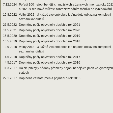
7.12.2024
Pořadí 100 nejoblíbenějších mužských a ženských jmen za roky 202
a 2023 si teď nově můžete zobrazit zadáním ročníku do vyhledávání.
15.8.2022
Volby 2022 - U každé zvolené obce teď najdete odkaz na kompletní
seznam kandidátů
21.5.2022
Doplněny počty obyvatel v obcích o rok 2021
11.5.2021
Doplněny počty obyvatel v obcích o rok 2020
15.5.2020
Doplněny počty obyvatel v obcích o rok 2019
13.5.2019
Doplněny počty obyvatel v obcích o rok 2018
3.9.2018
Volby 2018 - U každé zvolené obce teď najdete odkaz na kompletní
seznam kandidátů
14.5.2018
Doplněny počty obyvatel v obcích o rok 2017
4.5.2017
Doplněny počty obyvatel v obcích o rok 2016
11.3.2017
Do skupin byly přidány přehledy nejoblíbenějších jmen ve vybraných
státech
27.1.2017
Doplněna četnost jmen a příjmení o rok 2016