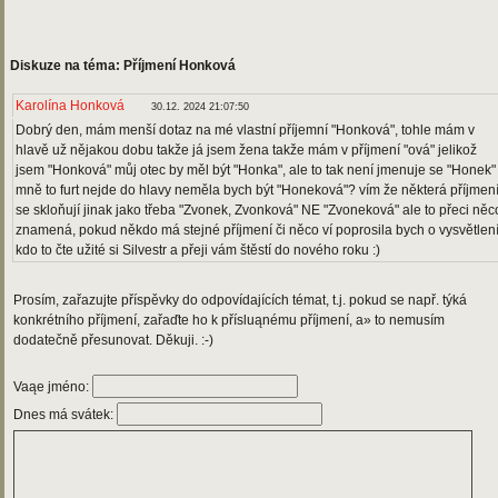
Diskuze na téma: Příjmení Honková
Karolína Honková
30.12. 2024 21:07:50
Dobrý den, mám menší dotaz na mé vlastní příjemní "Honková", tohle mám v
hlavě už nějakou dobu takže já jsem žena takže mám v příjmení "ová" jelikož
jsem "Honková" můj otec by měl být "Honka", ale to tak není jmenuje se "Honek"
mně to furt nejde do hlavy neměla bych být "Honeková"? vím že některá příjmen
se skloňují jinak jako třeba "Zvonek, Zvonková" NE "Zvoneková" ale to přeci něc
znamená, pokud někdo má stejné příjmení či něco ví poprosila bych o vysvětlení
kdo to čte užité si Silvestr a přeji vám štěstí do nového roku :)
Prosím, zařazujte příspěvky do odpovídajících témat, t.j. pokud se např. týká
konkrétního příjmení, zařaďte ho k přísluąnému příjmení, a» to nemusím
dodatečně přesunovat. Děkuji. :-)
Vaąe jméno:
Dnes má svátek: