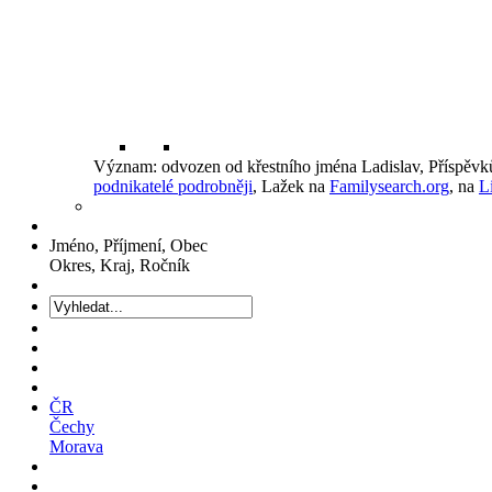
Význam: odvozen od křestního jména Ladislav, Příspěv
podnikatelé podrobněji
, Lažek na
Familysearch.org
, na
L
Jméno, Příjmení, Obec
Okres, Kraj, Ročník
ČR
Čechy
Morava