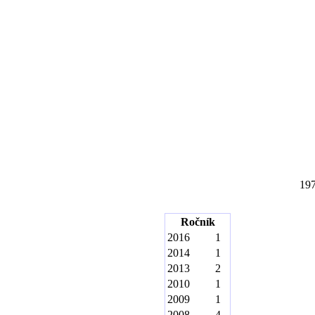
19
Ročník
2016
1
2014
1
2013
2
2010
1
2009
1
2008
4