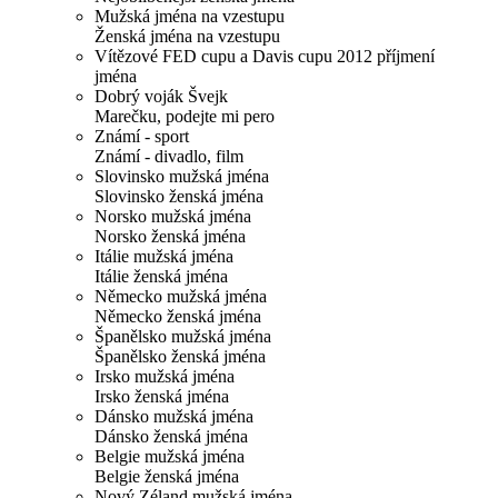
Mužská jména na vzestupu
Ženská jména na vzestupu
Vítězové FED cupu a Davis cupu 2012 příjmení
jména
Dobrý voják Švejk
Marečku, podejte mi pero
Známí - sport
Známí - divadlo, film
Slovinsko mužská jména
Slovinsko ženská jména
Norsko mužská jména
Norsko ženská jména
Itálie mužská jména
Itálie ženská jména
Německo mužská jména
Německo ženská jména
Španělsko mužská jména
Španělsko ženská jména
Irsko mužská jména
Irsko ženská jména
Dánsko mužská jména
Dánsko ženská jména
Belgie mužská jména
Belgie ženská jména
Nový Zéland mužská jména