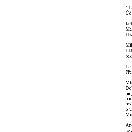
Git
Úda
Jar
Mát
11/
Mi
Hla
rok
Le
Pře
Mi
Dob
moj
nar
roz
S ú
Mi
An
ke 