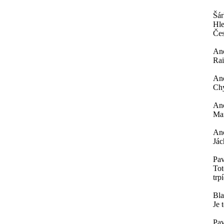
Šá
Hle
Čes
An
Rai
An
Chy
An
Mar
An
Jác
Pav
Tot
trp
Bl
Je 
Pav