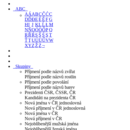
ABC
A
Á
Ą
B
C
Č
Ć
Ç
D
Ď
Đ
E
É
Ě
F
G
H
I
J
K
L
Ĺ
Ł
M
N
Ň
O
Ó
Ö
Ő
P
Q
R
Ř
Ŕ
S
Š
Ś
Ş
T
Ť
Ţ
U
Ú
Ü
Ű
V
W
X
Y
Z
Ž
Ż
¬
Skupiny
Příjmení podle názvů zvířat
Příjmení podle názvů rostlin
Příjmení podle povolání
Příjmení podle názvů barev
Prezidenti ČSR, ČSSR, ČR
Kandidáti na prezidenta ČR
Nová jména v ČR jednoslovná
Nová příjmení v ČR jednoslovná
Nová jména v ČR
Nová příjmení v ČR
Nejoblíbenější mužská jména
Nejoblíbenější ženská jména