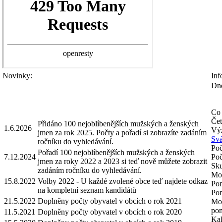
Novinky:
Inf
Dne
Co 
Čet
Přidáno 100 nejoblíbenějších mužských a ženských
1.6.2026
Výz
jmen za rok 2025. Počty a pořadí si zobrazíte zadáním
Svá
ročníku do vyhledávání.
Poč
Pořadí 100 nejoblíbenějších mužských a ženských
7.12.2024
Poč
jmen za roky 2022 a 2023 si teď nově můžete zobrazit
Sku
zadáním ročníku do vyhledávání.
Mož
15.8.2022
Volby 2022 - U každé zvolené obce teď najdete odkaz
Pom
na kompletní seznam kandidátů
Pom
21.5.2022
Doplněny počty obyvatel v obcích o rok 2021
Mož
pom
11.5.2021
Doplněny počty obyvatel v obcích o rok 2020
Kal