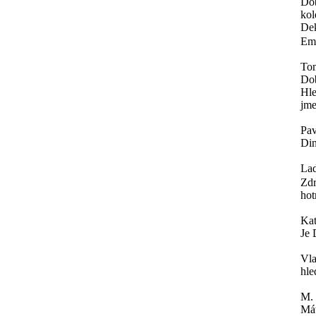
Dob
kol
Dek
Ema
To
Do
Hle
jme
Pav
Din
Lad
Zdr
hot
Ka
Je 
Vla
hle
M.
Mát