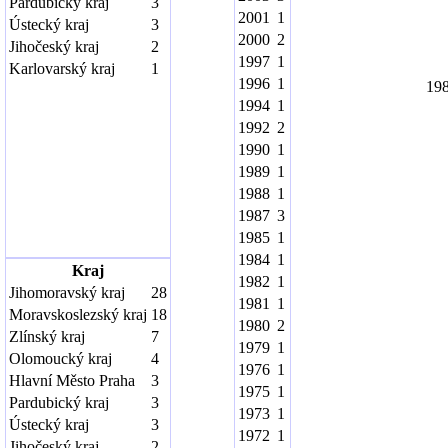
Pardubický kraj
3
2001
1
Ústecký kraj
3
2000
2
Jihočeský kraj
2
1997
1
Karlovarský kraj
1
1996
1
19
1994
1
1992
2
1990
1
1989
1
1988
1
1987
3
1985
1
1984
1
Kraj
1982
1
Jihomoravský kraj
28
1981
1
Moravskoslezský kraj
18
1980
2
Zlínský kraj
7
1979
1
Olomoucký kraj
4
1976
1
Hlavní Město Praha
3
1975
1
Pardubický kraj
3
1973
1
Ústecký kraj
3
1972
1
Jihočeský kraj
2