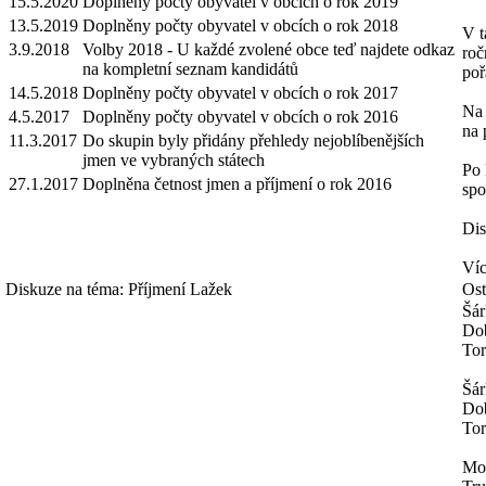
15.5.2020
Doplněny počty obyvatel v obcích o rok 2019
13.5.2019
Doplněny počty obyvatel v obcích o rok 2018
V t
3.9.2018
Volby 2018 - U každé zvolené obce teď najdete odkaz
roč
na kompletní seznam kandidátů
poř
14.5.2018
Doplněny počty obyvatel v obcích o rok 2017
Na 
4.5.2017
Doplněny počty obyvatel v obcích o rok 2016
na 
11.3.2017
Do skupin byly přidány přehledy nejoblíbenějších
jmen ve vybraných státech
Po 
27.1.2017
Doplněna četnost jmen a příjmení o rok 2016
spo
Dis
Víc
Diskuze na téma: Příjmení Lažek
Ost
Šár
Dob
Tor
Šár
Dob
Tor
Mo