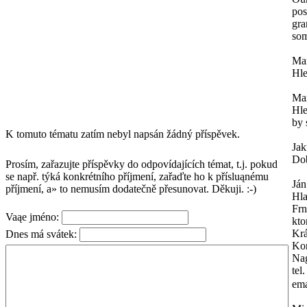
pos
gra
som
Mar
Hle
Mar
Hle
by 
K tomuto tématu zatím nebyl napsán žádný příspěvek.
Ja
Dob
Prosím, zařazujte příspěvky do odpovídajících témat, t.j. pokud
se např. týká konkrétního příjmení, zařaďte ho k přísluąnému
Ján
příjmení, a» to nemusím dodatečně přesunovat. Děkuji. :-)
Hl
Frn
Vaąe jméno:
kto
Krá
Dnes má svátek:
Kon
Na
tel
ema