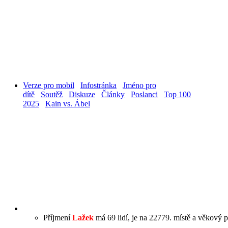
Verze pro mobil
Infostránka
Jméno pro
dítě
Soutěž
Diskuze
Články
Poslanci
Top 100
2025
Kain vs. Ábel
Příjmení
Lažek
má 69 lidí, je na 22779. místě a věkový p