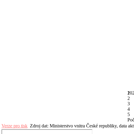
20
1
2
3
4
5
Poč
Verze pro tisk
Zdroj dat: Ministerstvo vnitra České republiky, data ak