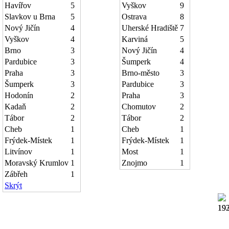
Havířov
5
Vyškov
9
Slavkov u Brna
5
Ostrava
8
Nový Jičín
4
Uherské Hradiště
7
Vyškov
4
Karviná
5
Brno
3
Nový Jičín
4
Pardubice
3
Šumperk
4
Praha
3
Brno-město
3
Šumperk
3
Pardubice
3
Hodonín
2
Praha
3
Kadaň
2
Chomutov
2
Tábor
2
Tábor
2
Cheb
1
Cheb
1
Frýdek-Místek
1
Frýdek-Místek
1
Litvínov
1
Most
1
Moravský Krumlov
1
Znojmo
1
Zábřeh
1
Skrýt
19
19