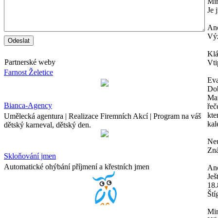
Mi
Je 
An
Výz
Kl
Partnerské weby
Vti
Farnost Želetice
Ev
Dob
Mam
Bianca-Agency
řeč
kte
Umělecká agentura | Realizace Firemních Akcí | Program na váš
kal
dětský karneval, dětský den.
Neu
Zná
Skloňování jmen
Automatické ohýbání příjmení a křestních jmen
An
Ješ
18.
Ští
Mir