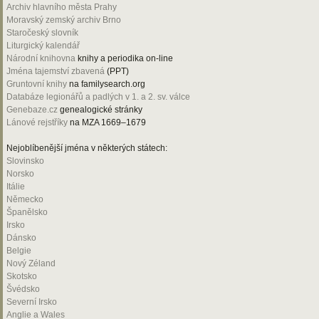
Archiv hlavního města Prahy
Moravský zemský archiv Brno
Staročeský slovník
Liturgický kalendář
Národní knihovna
knihy a periodika on-line
Jména tajemství zbavená
(PPT)
Gruntovní knihy
na familysearch.org
Databáze legionářů a padlých v 1. a 2. sv. válce
Genebaze.cz
genealogické stránky
Lánové rejstříky
na MZA 1669–1679
Nejoblíbenější jména v některých státech:
Slovinsko
Norsko
Itálie
Německo
Španělsko
Irsko
Dánsko
Belgie
Nový Zéland
Skotsko
Švédsko
Severní Irsko
Anglie a Wales