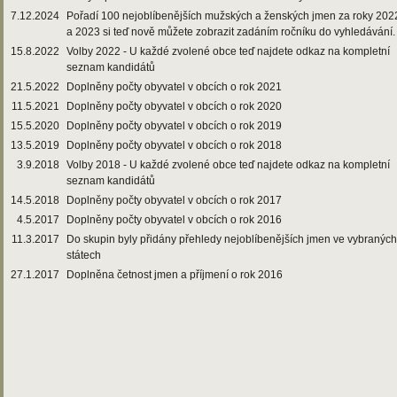
7.12.2024
Pořadí 100 nejoblíbenějších mužských a ženských jmen za roky 202
a 2023 si teď nově můžete zobrazit zadáním ročníku do vyhledávání.
15.8.2022
Volby 2022 - U každé zvolené obce teď najdete odkaz na kompletní
seznam kandidátů
21.5.2022
Doplněny počty obyvatel v obcích o rok 2021
11.5.2021
Doplněny počty obyvatel v obcích o rok 2020
15.5.2020
Doplněny počty obyvatel v obcích o rok 2019
13.5.2019
Doplněny počty obyvatel v obcích o rok 2018
3.9.2018
Volby 2018 - U každé zvolené obce teď najdete odkaz na kompletní
seznam kandidátů
14.5.2018
Doplněny počty obyvatel v obcích o rok 2017
4.5.2017
Doplněny počty obyvatel v obcích o rok 2016
11.3.2017
Do skupin byly přidány přehledy nejoblíbenějších jmen ve vybraných
státech
27.1.2017
Doplněna četnost jmen a příjmení o rok 2016