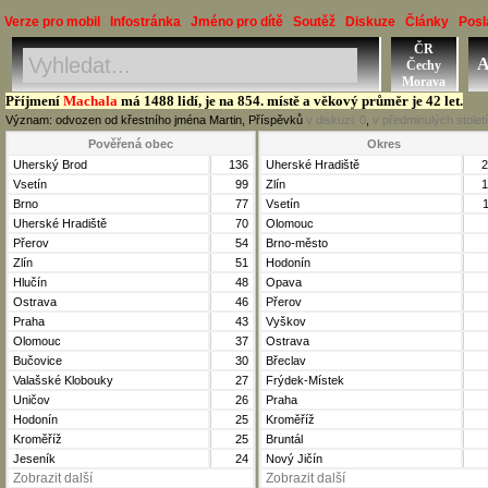
Verze pro mobil
Infostránka
Jméno pro dítě
Soutěž
Diskuze
Články
Posl
ČR
Jméno, Příjmení, Obec
A
Čechy
Okres, Kraj, Ročník
Morava
Příjmení
Machala
má 1488 lidí, je na 854. místě a věkový průměr je 42 let.
Význam: odvozen od křestního jména Martin, Příspěvků
v diskuzi:
0
,
v předminulých stolet
Pověřená obec
Okres
Uherský Brod
136
Uherské Hradiště
2
Vsetín
99
Zlín
1
Brno
77
Vsetín
Uherské Hradiště
70
Olomouc
Přerov
54
Brno-město
Zlín
51
Hodonín
Hlučín
48
Opava
Ostrava
46
Přerov
Praha
43
Vyškov
Olomouc
37
Ostrava
Bučovice
30
Břeclav
Valašské Klobouky
27
Frýdek-Místek
Uničov
26
Praha
Hodonín
25
Kroměříž
Kroměříž
25
Bruntál
Jeseník
24
Nový Jičín
Zobrazit další
Zobrazit další