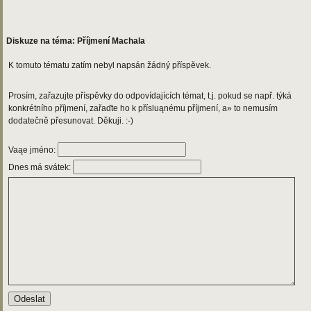
Diskuze na téma: Příjmení Machala
K tomuto tématu zatím nebyl napsán žádný příspěvek.
Prosím, zařazujte příspěvky do odpovídajících témat, t.j. pokud se např. týká
konkrétního příjmení, zařaďte ho k přísluąnému příjmení, a» to nemusím
dodatečně přesunovat. Děkuji. :-)
Vaąe jméno:
Dnes má svátek: