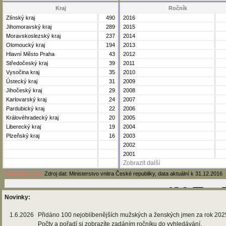
Kraj
Ročník
Zlínský kraj
490
2016
Jihomoravský kraj
289
2015
Moravskoslezský kraj
237
2014
Olomoucký kraj
194
2013
Hlavní Město Praha
43
2012
Středočeský kraj
39
2011
Vysočina kraj
35
2010
Ústecký kraj
31
2009
Jihočeský kraj
29
2008
Karlovarský kraj
24
2007
Pardubický kraj
22
2006
Královéhradecký kraj
20
2005
Liberecký kraj
19
2004
Plzeňský kraj
16
2003
2002
2001
Zobrazit další
Verze pro tisk
Zdroj dat: Ministerstvo vnitra České republiky, data aktuální k 31.12.2016
Novinky:
1.6.2026
Přidáno 100 nejoblíbenějších mužských a ženských jmen za rok 202
Počty a pořadí si zobrazíte zadáním ročníku do vyhledávání.