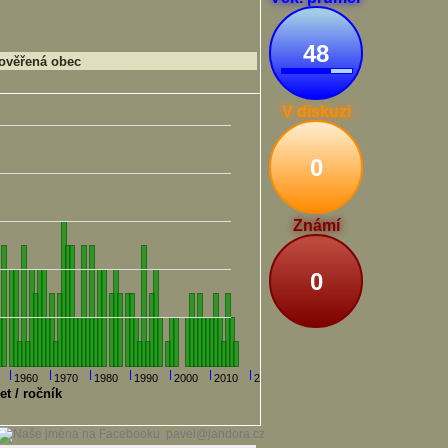
48
ověřená obec
V diskuzi
0
Známí
0
1960
1970
1980
1990
2000
2010
2020
et / ročník
pavel@jandora.cz