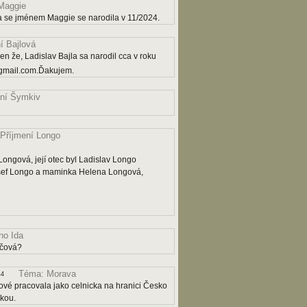
Maggie
a se jménem Maggie se narodila v 11/2024.
í Bajlová
n že, Ladislav Bajla sa narodil cca v roku
gmail.com.Ďakujem.
ní Šymkiv
Příjmení Longo
ngová, její otec byl Ladislav Longo
osef Longo a maminka Helena Longová,
o Ida
ičová?
Téma: Morava
44
ové pracovala jako celnicka na hranici Česko
čkou.