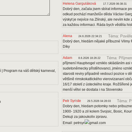
Helena Garguláková
17.7.2026 06:38:31
Dobrý den, začala jsem sbírat informace pro
odkud pochází manželův děda Václav Gargu
výskyt je nejvíce na Zlínský, ale nevím kde
za každou informaci. Ráda bych věděla histo
Alena
Téma: Pověře
24.6.2026 22:34:21
Dobrý den, hledám nějaké příbuzné Vilmy F
Díky
Adam
Téma: Příjmen
8.6.2026 18:26:22
příjmení Hauptvogel vzniklo skládáním asi v
sudetoněmecky přistěhovanci, jméno vznikl
 | Program na váš dětský karneval,
starosti reviry případně vedoucí pozice v dě
většině rimskokatlického vierovizananí obč
16/17 století z ústeckého kraje. Rožšířené
menší větvi se dostala i na Slovensko
Petr Syriste
Téma: P
n
29.5.2026 04:28:03
Dobry den, hledam potomky nebo pribuzne 
1900- 1920 a zil kolem Svojsic, Bosic, Kou
Dekuji za jakoukoliv zpravu.
Email: petrsyr
gmail.com