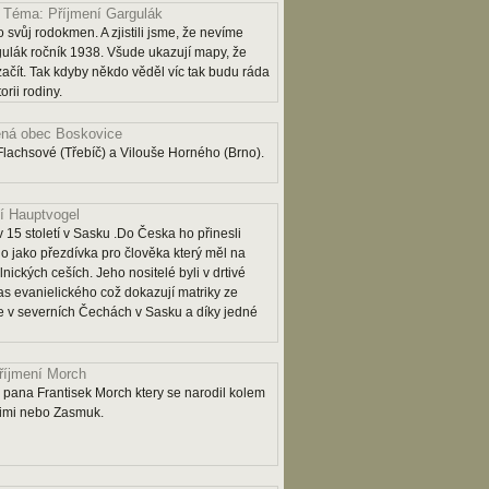
Téma: Příjmení Gargulák
 svůj rodokmen. A zjistili jsme, že nevíme
lák ročník 1938. Všude ukazují mapy, že
 začít. Tak kdyby někdo věděl víc tak budu ráda
rii rodiny.
ná obec Boskovice
lachsové (Třebíč) a Vilouše Horného (Brno).
í Hauptvogel
 15 století v Sasku .Do Česka ho přinesli
o jako přezdívka pro člověka který měl na
lnických ceších. Jeho nositelé byli v drtivé
as evanielického což dokazují matriky ze
 je v severních Čechách v Sasku a díky jedné
říjmení Morch
pana Frantisek Morch ktery se narodil kolem
rimi nebo Zasmuk.