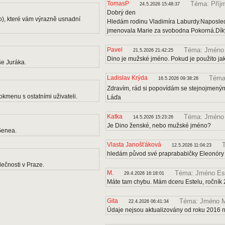
TomasP
Téma: Příj
24.5.2026 15:48:37
Dobrý den
o), které vám výrazně usnadní
Hledám rodinu Vladimíra Laburdy.Naposle
jmenovala Marie za svobodna Pokorná.Díky
Pavel
Téma: Jméno
21.5.2026 21:42:25
Dino je mužské jméno. Pokud je použito ja
e Juráka.
Ladislav Krýda
Téma:
16.5.2026 09:38:28
Zdravím, rád si popovídám se stejnojmenými
kmenu s ostatními uživateli.
Láďa
Katka
Téma: Jméno
14.5.2026 15:23:26
Je Dino ženské, nebo mužské jméno?
Genea.
Vlasta Janošťáková
12.5.2026 11:04:23
hledám původ své praprababičky Eleonóry
ečnosti v Praze.
M.
Téma: Jméno Es
29.4.2026 16:18:01
Máte tam chybu. Mám dceru Estelu, ročník 
Gita
Téma: Jméno M
22.4.2026 06:41:34
Údaje nejsou aktualizovány od roku 2016 