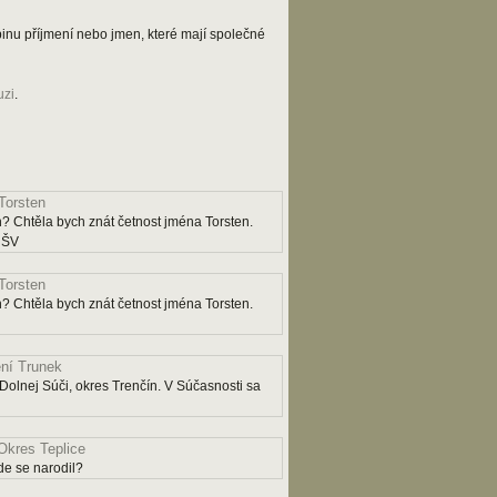
kupinu příjmení nebo jmen, které mají společné
uzi
.
Torsten
? Chtěla bych znát četnost jména Torsten.
y ŠV
Torsten
? Chtěla bych znát četnost jména Torsten.
ní Trunek
Dolnej Súči, okres Trenčín. V Súčasnosti sa
Okres Teplice
e se narodil?