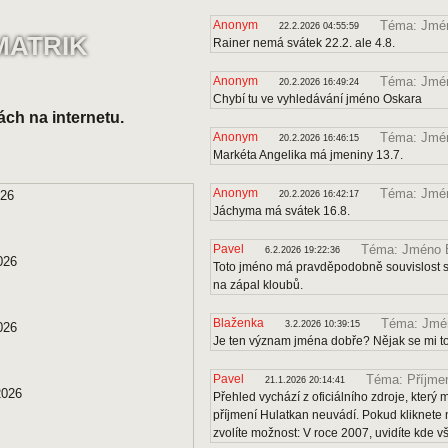
Anonym
Téma: Jmén
22.2.2026 04:55:59
MATRIK
Rainer nemá svátek 22.2. ale 4.8.
Anonym
Téma: Jmé
20.2.2026 16:49:24
Chybí tu ve vyhledávání jméno Oskara
ách na internetu.
Anonym
Téma: Jmén
20.2.2026 16:46:15
Markéta Angelika má jmeniny 13.7.
Anonym
Téma: Jmé
026
20.2.2026 16:42:17
Jáchyma má svátek 16.8.
Pavel
Téma: Jméno B
6.2.2026 19:22:36
026
Toto jméno má pravděpodobně souvislost s 
na zápal kloubů.
Blaženka
Téma: Jmén
3.2.2026 10:39:15
026
Je ten význam jména dobře? Nějak se mi to
Pavel
Téma: Příjmen
21.1.2026 20:14:41
2026
Přehled vychází z oficiálního zdroje, kter
příjmení Hulatkan neuvádí. Pokud kliknete 
zvolíte možnost: V roce 2007, uvidíte kde v