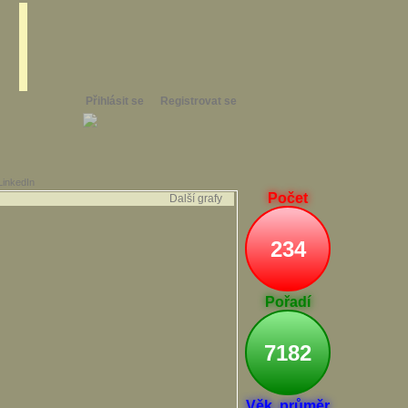
Přihlásit se
Registrovat se
LinkedIn
Počet
Další grafy
234
Pořadí
7182
Věk. průměr