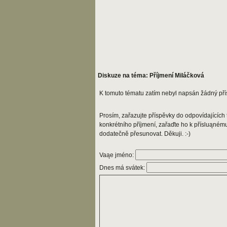
Diskuze na téma: Příjmení Miláčková
K tomuto tématu zatím nebyl napsán žádný pří
Prosím, zařazujte příspěvky do odpovídajících t
konkrétního příjmení, zařaďte ho k přísluąném
dodatečně přesunovat. Děkuji. :-)
Vaąe jméno:
Dnes má svátek: