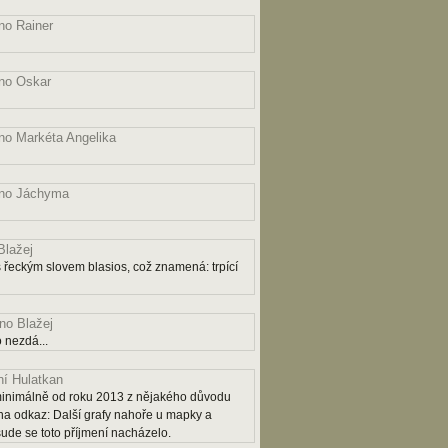
o Rainer
no Oskar
o Markéta Angelika
no Jáchyma
lažej
řeckým slovem blasios, což znamená: trpící
o Blažej
 nezdá...
í Hulatkan
ý minimálně od roku 2013 z nějakého důvodu
na odkaz: Další grafy nahoře u mapky a
šude se toto příjmení nacházelo.