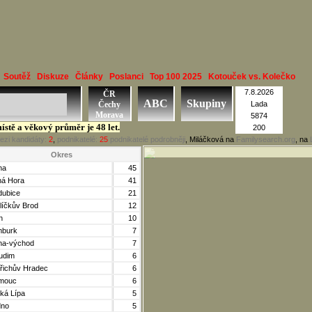
Soutěž
Diskuze
Články
Poslanci
Top 100 2025
Kotouček vs. Kolečko
7.8.2026
ČR
ABC
Skupiny
Čechy
Lada
Morava
5874
ístě a věkový průměr je 48 let.
200
ezi kandidáty:
2
,
podnikatelé:
25
podnikatelé podrobněji
, Miláčková na
Familysearch.org
, na
Okres
ha
45
ná Hora
41
dubice
21
líčkův Brod
12
n
10
burk
7
ha-východ
7
udim
6
dřichův Hradec
6
mouc
6
ká Lípa
5
dno
5