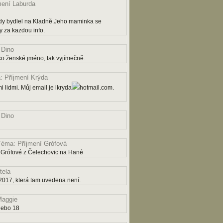
mení Laburda
dy bydlel na Kladně.Jeho maminka se
 za kazdou info.
 Dino
ko ženské jméno, tak vyjímečně.
 Příjmení Krýda
 lidmi. Můj email je lkryda
hotmail.com.
 Dino
Téma: Příjmení Grófová
 Grófové z Čelechovic na Hané
tela
2017, která tam uvedena není.
aggie
nebo 18