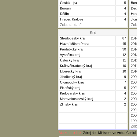
Česká Lípa
5
Ber
Beroun
4
Děč
Děčín
4
Hra
Hradec Králové
4
Jičí
Zobrazit další
Zob
Kraj
Středočeský kraj
87
201
Hlavní Město Praha
45
201
Pardubický kraj
30
201
Vysočina kraj
12
201
Ústecký kraj
11
201
Královéhradecký kraj
10
201
Liberecký kraj
10
201
Jihočeský kraj
9
200
Olomoucký kraj
7
200
Plzeňský kraj
5
200
Karlovarský kraj
4
200
Moravskoslezský kraj
2
200
Zlínský kraj
2
200
200
200
199
Zob
Verze pro tisk
Zdroj dat: Ministerstvo vnitra České 