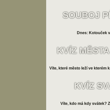
SOUBOJ P
Dnes: Kotouček v
KVÍZ MĚSTA
Víte, které město leží ve kterém k
KVÍZ S
Víte, kdo má kdy svátek? Zk