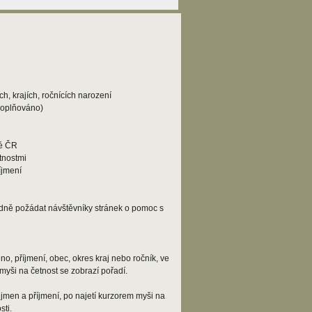
h, krajích, ročnících narození
doplňováno)
lé ČR
tnostmi
íjmení
adně požádat návštěvníky stránek o pomoc s
o, příjmení, obec, okres kraj nebo ročník, ve
myši na četnost se zobrazí pořadí.
jmen a příjmení, po najetí kurzorem myši na
ti.