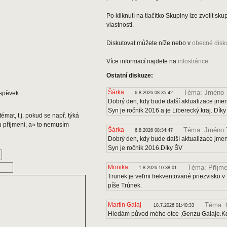
Po kliknutí na tlačítko Skupiny lze zvolit s
vlastnosti.
Diskutovat můžete níže nebo v
obecné disk
Více informací najdete na
infostránce
Ostatní diskuze:
Šárka
Téma: Jméno 
spěvek.
6.8.2026 08:35:42
Dobrý den, kdy bude další aktualizace jmen
Syn je ročník 2016 a je Liberecký kraj. Dík
émat, t.j. pokud se např. týká
u příjmení, a» to nemusím
Šárka
Téma: Jméno 
6.8.2026 08:34:47
Dobrý den, kdy bude další aktualizace jmen
Syn je ročník 2016.Díky ŠV
Monika
Téma: Příjme
1.8.2026 10:38:01
Trunek je veľmi frekventované priezvisko v 
píše Trúnek.
Martin Galaj
Téma: 
18.7.2026 01:40:33
Hledám původ mého otce ,Genzu Galaje.Kd