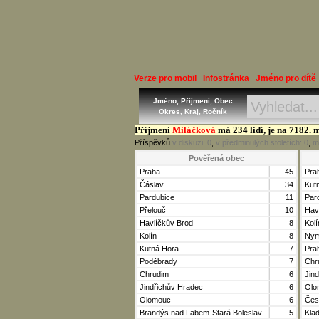
Verze pro mobil
Infostránka
Jméno pro dítě
Jméno, Příjmení, Obec
Okres, Kraj, Ročník
Příjmení
Miláčková
má 234 lidí, je na 7182. m
Příspěvků
v diskuzi:
0
,
v předminulých stoletích:
0
,
m
Pověřená obec
Praha
45
Pra
Čáslav
34
Kut
Pardubice
11
Par
Přelouč
10
Hav
Havlíčkův Brod
8
Kolí
Kolín
8
Nym
Kutná Hora
7
Pra
Poděbrady
7
Chr
Chrudim
6
Jin
Jindřichův Hradec
6
Olo
Olomouc
6
Čes
Brandýs nad Labem-Stará Boleslav
5
Kla