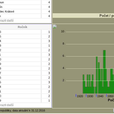
oun
4
ín
4
dec Králové
4
Počet / p
n
4
razit další
Ročník
10
6
1
5
2
4
3
8
3
1
2
2
1
3
6
0
2
9
2
4
8
2
7
3
6
2
2
5
3
4
2
1
2
0
2
1920
1930
1940
1950
Poč
9
1
razit další
republiky, data aktuální k 31.12.2016