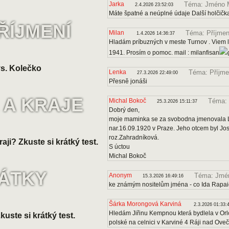
Jarka
Téma: Jméno 
2.4.2026 23:52:03
Máte špatné a neúplné údaje Další holčičk
ŘÍJMENÍ
Milan
Téma: Příjmen
1.4.2026 14:36:37
Hladám príbuzných v meste Turnov . Viem le
1941. Prosím o pomoc. mail : milanfisan
s. Kolečko
Lenka
Téma: Příjme
27.3.2026 22:49:00
Přesně jonáši
 A KRAJE
Michal Bokoč
Téma: 
25.3.2026 15:11:37
Dobrý den,
moje maminka se za svobodna jmenovala Lo
nar.16.09.1920 v Praze. Jeho otcem byl J
roz.Zahradníková.
raji? Zkuste si krátký test.
S úctou
Michal Bokoč
VÁTKY
Anonym
Téma: Jmén
15.3.2026 16:49:16
ke známým nositelům jména - co Ida Rapa
Šárka Morongová Karviná
2.3.2026 01:33:
Hledám Jiřinu Kempnou která bydlela v Orl
uste si krátký test.
polské na celnici v Karviné 4 Ráji nad Ove