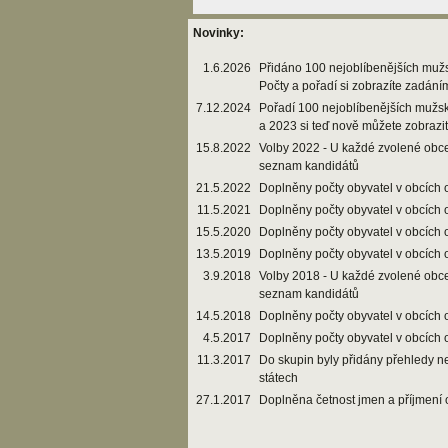
Novinky:
1.6.2026
Přidáno 100 nejoblíbenějších muž
Počty a pořadí si zobrazíte zadání
7.12.2024
Pořadí 100 nejoblíbenějších mužs
a 2023 si teď nově můžete zobrazi
15.8.2022
Volby 2022 - U každé zvolené obce
seznam kandidátů
21.5.2022
Doplněny počty obyvatel v obcích 
11.5.2021
Doplněny počty obyvatel v obcích 
15.5.2020
Doplněny počty obyvatel v obcích 
13.5.2019
Doplněny počty obyvatel v obcích 
3.9.2018
Volby 2018 - U každé zvolené obce
seznam kandidátů
14.5.2018
Doplněny počty obyvatel v obcích 
4.5.2017
Doplněny počty obyvatel v obcích 
11.3.2017
Do skupin byly přidány přehledy n
státech
27.1.2017
Doplněna četnost jmen a příjmení 