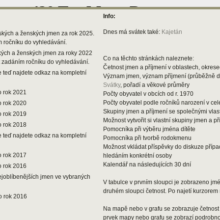
Info:
Dnes má svátek také:
Kajetán
ských a ženských jmen za rok 2025.
m ročníku do vyhledávání.
kých a ženských jmen za roky 2022
Co na těchto stránkách naleznete:
t zadáním ročníku do vyhledávání.
Četnost jmen a příjmení v oblastech, okresec
 teď najdete odkaz na kompletní
Význam jmen, význam příjmení (průběžně 
Svátky
, pořadí a věkové průměry
o rok 2021
Počty obyvatel v obcích od r. 1970
Počty obyvatel podle ročníků narození v ce
o rok 2020
Skupiny jmen a příjmení se společnými vlas
o rok 2019
Možnost vytvořit si vlastní skupiny jmen a př
o rok 2018
Pomocníka při výběru jména dítěte
 teď najdete odkaz na kompletní
Pomocníka při tvorbě rodokmenu
Možnost vkládat příspěvky do diskuze příp
o rok 2017
hledáním konkrétní osoby
Kalendář na následujících 30 dní
o rok 2016
ejoblíbenějších jmen ve vybraných
V tabulce v prvním sloupci je zobrazeno jmén
druhém sloupci četnost. Po najetí kurzorem 
o rok 2016
Na mapě nebo v grafu se zobrazuje četnost 
prvek mapy nebo grafu se zobrazí podrobnos