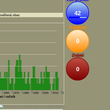
42
ověřená obec
V diskuzi
0
Známí
0
1960
1970
1980
1990
2000
2010
2020
et / ročník
pavel@jandora.cz