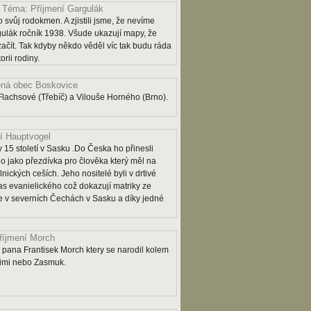
Téma: Příjmení Gargulák
 svůj rodokmen. A zjistili jsme, že nevíme
lák ročník 1938. Všude ukazují mapy, že
 začít. Tak kdyby někdo věděl víc tak budu ráda
rii rodiny.
ná obec Boskovice
lachsové (Třebíč) a Vilouše Horného (Brno).
í Hauptvogel
 15 století v Sasku .Do Česka ho přinesli
o jako přezdívka pro člověka který měl na
lnických ceších. Jeho nositelé byli v drtivé
as evanielického což dokazují matriky ze
 je v severních Čechách v Sasku a díky jedné
říjmení Morch
pana Frantisek Morch ktery se narodil kolem
rimi nebo Zasmuk.