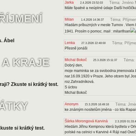
Jarka
Téma: Jméno 
2.4.2026 23:52:03
Máte špatné a neúplné údaje Další holčičk
ŘÍJMENÍ
Milan
Téma: Příjmen
1.4.2026 14:36:37
Hladám príbuzných v meste Turnov . Viem le
1941. Prosím o pomoc. mail : milanfisan
. Ábel
Lenka
Téma: Příjme
27.3.2026 22:49:00
Přesně jonáši
 A KRAJE
Michal Bokoč
Téma: 
25.3.2026 15:11:37
Dobrý den,
moje maminka se za svobodna jmenovala Lo
nar.16.09.1920 v Praze. Jeho otcem byl J
roz.Zahradníková.
raji? Zkuste si krátký test.
S úctou
Michal Bokoč
VÁTKY
Anonym
Téma: Jmén
15.3.2026 16:49:16
ke známým nositelům jména - co Ida Rapa
Šárka Morongová Karviná
2.3.2026 01:33:
Hledám Jiřinu Kempnou která bydlela v Orl
uste si krátký test.
polské na celnici v Karviné 4 Ráji nad Ove