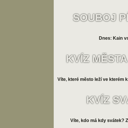
SOUBOJ P
Dnes: Kain vs
KVÍZ MĚSTA
Víte, které město leží ve kterém k
KVÍZ S
Víte, kdo má kdy svátek? Zk