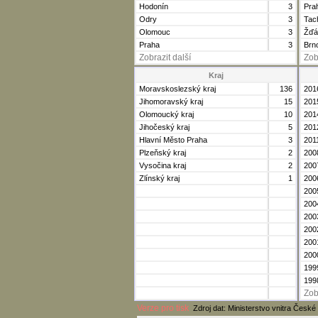
Hodonín
3
Pra
Odry
3
Tac
Olomouc
3
Žďá
Praha
3
Brn
Zobrazit další
Zob
Kraj
Moravskoslezský kraj
136
201
Jihomoravský kraj
15
201
Olomoucký kraj
10
201
Jihočeský kraj
5
201
Hlavní Město Praha
3
201
Plzeňský kraj
2
200
Vysočina kraj
2
200
Zlínský kraj
1
200
200
200
200
200
200
200
199
199
Zob
Verze pro tisk
Zdroj dat: Ministerstvo vnitra České 