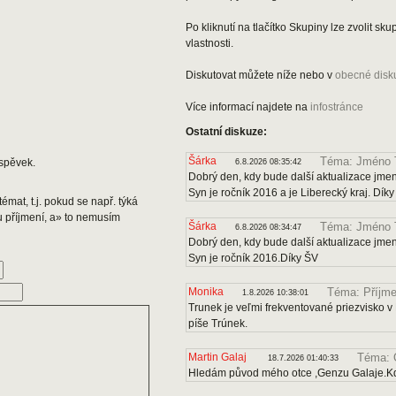
Po kliknutí na tlačítko Skupiny lze zvolit s
vlastnosti.
Diskutovat můžete níže nebo v
obecné disk
Více informací najdete na
infostránce
Ostatní diskuze:
Šárka
Téma: Jméno 
spěvek.
6.8.2026 08:35:42
Dobrý den, kdy bude další aktualizace jmen
Syn je ročník 2016 a je Liberecký kraj. Dík
émat, t.j. pokud se např. týká
u příjmení, a» to nemusím
Šárka
Téma: Jméno 
6.8.2026 08:34:47
Dobrý den, kdy bude další aktualizace jmen
Syn je ročník 2016.Díky ŠV
Monika
Téma: Příjme
1.8.2026 10:38:01
Trunek je veľmi frekventované priezvisko v 
píše Trúnek.
Martin Galaj
Téma: 
18.7.2026 01:40:33
Hledám původ mého otce ,Genzu Galaje.Kd