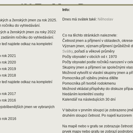
Info:
Dnes má svátek také:
Něhoslav
ských a ženských jmen za rok 2025.
m ročníku do vyhledávání.
kých a ženských jmen za roky 2022
Co na těchto stránkách naleznete:
t zadáním ročníku do vyhledávání.
Četnost jmen a příjmení v oblastech, okresec
 teď najdete odkaz na kompletní
Význam jmen, význam příjmení (průběžně 
Svátky
, pořadí a věkové průměry
o rok 2021
Počty obyvatel v obcích od r. 1970
Počty obyvatel podle ročníků narození v ce
o rok 2020
Skupiny jmen a příjmení se společnými vlas
o rok 2019
Možnost vytvořit si vlastní skupiny jmen a př
o rok 2018
Pomocníka při výběru jména dítěte
 teď najdete odkaz na kompletní
Pomocníka při tvorbě rodokmenu
Možnost vkládat příspěvky do diskuze příp
o rok 2017
hledáním konkrétní osoby
Kalendář na následujících 30 dní
o rok 2016
ejoblíbenějších jmen ve vybraných
V tabulce v prvním sloupci je zobrazeno jmén
druhém sloupci četnost. Po najetí kurzorem 
o rok 2016
Na mapě nebo v grafu se zobrazuje četnost 
prvek mapy nebo grafu se zobrazí podrobnos