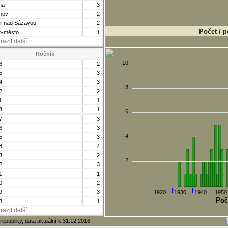
ha
3
hov
2
r nad Sázavou
2
Počet / p
o-město
1
razit další
Ročník
10
6
2
5
3
4
3
8
2
2
1
1
8
1
6
7
3
6
3
4
5
3
4
4
3
2
2
2
3
1
1
0
2
9
3
1920
1930
1940
1950
Poč
8
1
razit další
republiky, data aktuální k 31.12.2016