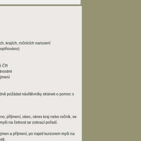
h, krajích, ročnících narození
doplňováno)
lé ČR
tnostmi
íjmení
adně požádat návštěvníky stránek o pomoc s
o, příjmení, obec, okres kraj nebo ročník, ve
myši na četnost se zobrazí pořadí.
jmen a příjmení, po najetí kurzorem myši na
ti.