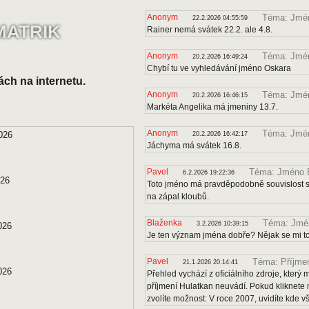
Anonym
Téma: Jmén
22.2.2026 04:55:59
MATRIK
Rainer nemá svátek 22.2. ale 4.8.
Anonym
Téma: Jmé
20.2.2026 16:49:24
Chybí tu ve vyhledávání jméno Oskara
ách na internetu.
Anonym
Téma: Jmén
20.2.2026 16:46:15
Markéta Angelika má jmeniny 13.7.
Anonym
Téma: Jmé
026
20.2.2026 16:42:17
Jáchyma má svátek 16.8.
Pavel
Téma: Jméno B
6.2.2026 19:22:36
026
Toto jméno má pravděpodobně souvislost s 
na zápal kloubů.
Blaženka
Téma: Jmén
3.2.2026 10:39:15
026
Je ten význam jména dobře? Nějak se mi to
Pavel
Téma: Příjmen
21.1.2026 20:14:41
026
Přehled vychází z oficiálního zdroje, kter
příjmení Hulatkan neuvádí. Pokud kliknete 
zvolíte možnost: V roce 2007, uvidíte kde v