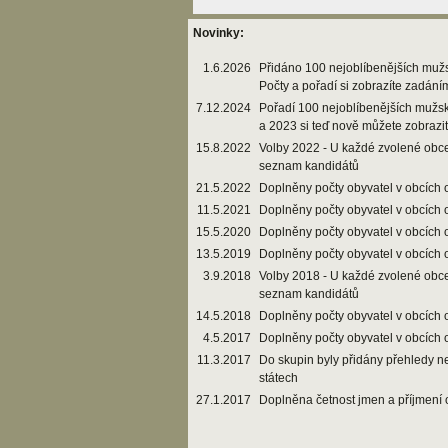
Novinky:
1.6.2026
Přidáno 100 nejoblíbenějších muž
Počty a pořadí si zobrazíte zadání
7.12.2024
Pořadí 100 nejoblíbenějších mužs
a 2023 si teď nově můžete zobrazi
15.8.2022
Volby 2022 - U každé zvolené obce
seznam kandidátů
21.5.2022
Doplněny počty obyvatel v obcích 
11.5.2021
Doplněny počty obyvatel v obcích 
15.5.2020
Doplněny počty obyvatel v obcích 
13.5.2019
Doplněny počty obyvatel v obcích 
3.9.2018
Volby 2018 - U každé zvolené obce
seznam kandidátů
14.5.2018
Doplněny počty obyvatel v obcích 
4.5.2017
Doplněny počty obyvatel v obcích 
11.3.2017
Do skupin byly přidány přehledy n
státech
27.1.2017
Doplněna četnost jmen a příjmení 