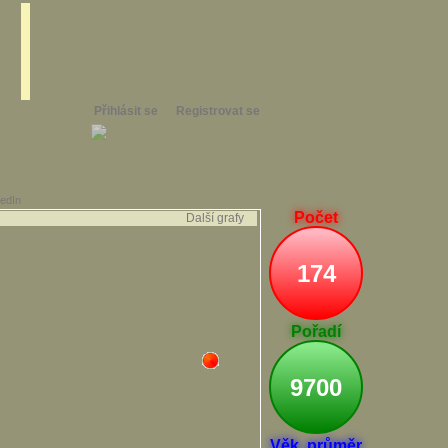
Přihlásit se
Registrovat se
kedIn
Počet
Další grafy
174
Pořadí
9700
Věk. průměr