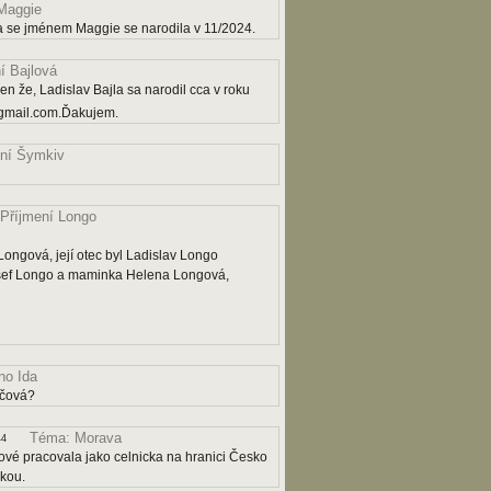
Maggie
a se jménem Maggie se narodila v 11/2024.
í Bajlová
n že, Ladislav Bajla sa narodil cca v roku
gmail.com.Ďakujem.
ní Šymkiv
Příjmení Longo
ngová, její otec byl Ladislav Longo
osef Longo a maminka Helena Longová,
o Ida
ičová?
Téma: Morava
44
ové pracovala jako celnicka na hranici Česko
čkou.