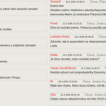
TomasP
Téma: Příj
24.5.2026 15:48:37
Dobrý den
o), které vám výrazně usnadní
Hledám rodinu Vladimíra Laburdy.Naposle
jmenovala Marie za svobodna Pokorná.Díky
Pavel
Téma: Jméno
21.5.2026 21:42:25
Dino je mužské jméno. Pokud je použito ja
e Juráka.
Ladislav Krýda
Téma:
16.5.2026 09:38:28
Zdravím, rád si popovídám se stejnojmenými
kmenu s ostatními uživateli.
Láďa
Katka
Téma: Jméno
14.5.2026 15:23:26
Je Dino ženské, nebo mužské jméno?
Genea.
Vlasta Janošťáková
12.5.2026 11:04:23
hledám původ své praprababičky Eleonóry
ečnosti v Praze.
M.
Téma: Jméno Es
29.4.2026 16:18:01
Máte tam chybu. Mám dceru Estelu, ročník 
Gita
Téma: Jméno M
22.4.2026 06:41:34
Údaje nejsou aktualizovány od roku 2016 