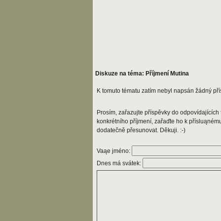
Diskuze na téma: Příjmení Mutina
K tomuto tématu zatím nebyl napsán žádný pří
Prosím, zařazujte příspěvky do odpovídajících t
konkrétního příjmení, zařaďte ho k přísluąném
dodatečně přesunovat. Děkuji. :-)
Vaąe jméno:
Dnes má svátek: