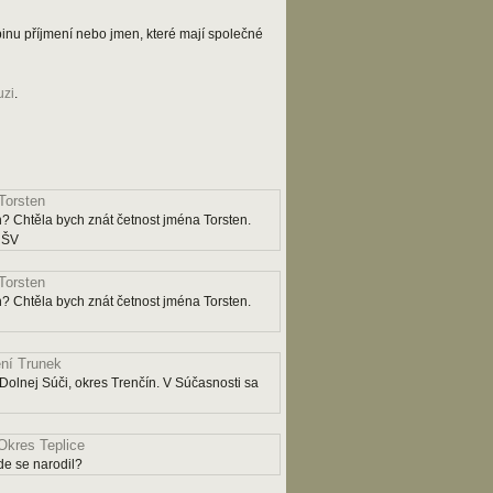
kupinu příjmení nebo jmen, které mají společné
uzi
.
Torsten
? Chtěla bych znát četnost jména Torsten.
y ŠV
Torsten
? Chtěla bych znát četnost jména Torsten.
ní Trunek
Dolnej Súči, okres Trenčín. V Súčasnosti sa
Okres Teplice
e se narodil?