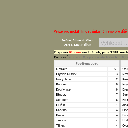
Verze pro mobil
Infostránka
Jméno pro dítě
Jméno, Příjmení, Obec
Okres, Kraj, Ročník
Příjmení
Mutina
má 174 lidí, je na 9700. míst
Příspěvků
v diskuzi:
0
,
v předminulých stoletích:
0
,
m
Pověřená obec
Ostrava
67
Ost
Frýdek-Místek
13
Nov
Nový Jičín
12
Kar
Bohumín
9
Frý
Kopřivnice
8
Bře
Břeclav
7
Šum
Šumperk
6
Brun
Hlučín
4
Jin
Karviná
4
Opa
Krnov
4
Brn
Třeboň
4
Hod
Třinec
4
Olo