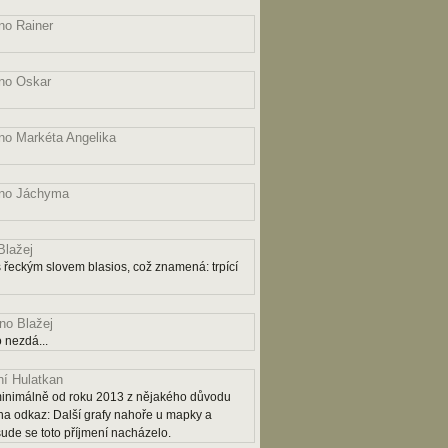
o Rainer
no Oskar
o Markéta Angelika
no Jáchyma
lažej
řeckým slovem blasios, což znamená: trpící
o Blažej
 nezdá...
í Hulatkan
ý minimálně od roku 2013 z nějakého důvodu
na odkaz: Další grafy nahoře u mapky a
šude se toto příjmení nacházelo.