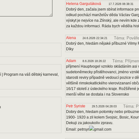
Helena Garguláková
17.7.2026 06:38:31
Dobrý den, začala jsem sbírat informace pro
odkud pochází manželův děda Václav Gargu
výskyt je nejvíce na Zlínský, ale nevím kde
za každou informaci. Ráda bych věděla histo
Alena
Téma: Pověře
24.6.2026 22:34:21
Dobrý den, hledám nějaké příbuzné Vilmy F
Díky
Adam
Téma: Příjmen
8.6.2026 18:26:22
příjmení Hauptvogel vzniklo skládáním asi v
sudetoněmecky přistěhovanci, jméno vznikl
 | Program na váš dětský karneval,
starosti reviry případně vedoucí pozice v dě
většině rimskokatlického vierovizananí obč
16/17 století z ústeckého kraje. Rožšířené
menší větvi se dostala i na Slovensko
Petr Syriste
Téma: P
n
29.5.2026 04:28:03
Dobry den, hledam potomky nebo pribuzne 
1900- 1920 a zil kolem Svojsic, Bosic, Kou
Dekuji za jakoukoliv zpravu.
Email: petrsyr
gmail.com