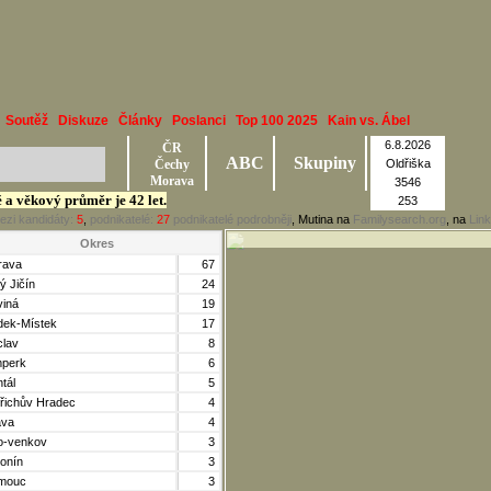
Soutěž
Diskuze
Články
Poslanci
Top 100 2025
Kain vs. Ábel
6.8.2026
ČR
ABC
Skupiny
Čechy
Oldřiška
Morava
3546
ě a věkový průměr je 42 let.
253
ezi kandidáty:
5
,
podnikatelé:
27
podnikatelé podrobněji
, Mutina na
Familysearch.org
, na
Lin
Okres
rava
67
ý Jičín
24
viná
19
dek-Místek
17
clav
8
perk
6
tál
5
dřichův Hradec
4
va
4
o-venkov
3
onín
3
mouc
3