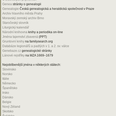
Genea
stránky o genealogii
Genealogie
Česká genealogická a heraldická společnost v Praze
Archiv hlavního města Prahy
Moravský zemský archiv Brno
Staročeský slovník
Liturgický kalendář
Národní knihovna
knihy a periodika on-line
Jména tajemství zbavená
(PPT)
Gruntovní knihy
na familysearch.org
Databáze legionářů a padlých v 1. a 2. sv. válce
Genebaze.cz
genealogické stránky
Lánové rejstříky
na MZA 1669–1679
Nejoblíbenější jména v některých státech:
Slovinsko
Norsko
Itálie
Německo
Španělsko
Irsko
Dánsko
Belgie
Nový Zéland
Skotsko