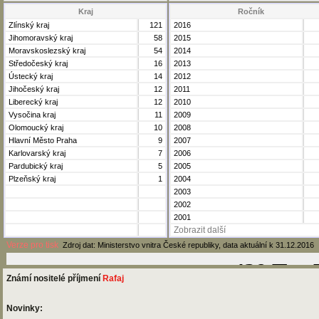
Kraj
Ročník
Zlínský kraj
121
2016
Jihomoravský kraj
58
2015
Moravskoslezský kraj
54
2014
Středočeský kraj
16
2013
Ústecký kraj
14
2012
Jihočeský kraj
12
2011
Liberecký kraj
12
2010
Vysočina kraj
11
2009
Olomoucký kraj
10
2008
Hlavní Město Praha
9
2007
Karlovarský kraj
7
2006
Pardubický kraj
5
2005
Plzeňský kraj
1
2004
2003
2002
2001
Zobrazit další
Verze pro tisk
Zdroj dat: Ministerstvo vnitra České republiky, data aktuální k 31.12.2016
Známí nositelé příjmení
Rafaj
Novinky: