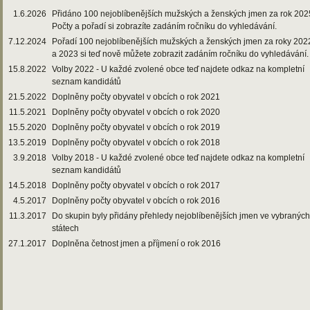
1.6.2026
Přidáno 100 nejoblíbenějších mužských a ženských jmen za rok 202
Počty a pořadí si zobrazíte zadáním ročníku do vyhledávání.
7.12.2024
Pořadí 100 nejoblíbenějších mužských a ženských jmen za roky 202
a 2023 si teď nově můžete zobrazit zadáním ročníku do vyhledávání.
15.8.2022
Volby 2022 - U každé zvolené obce teď najdete odkaz na kompletní
seznam kandidátů
21.5.2022
Doplněny počty obyvatel v obcích o rok 2021
11.5.2021
Doplněny počty obyvatel v obcích o rok 2020
15.5.2020
Doplněny počty obyvatel v obcích o rok 2019
13.5.2019
Doplněny počty obyvatel v obcích o rok 2018
3.9.2018
Volby 2018 - U každé zvolené obce teď najdete odkaz na kompletní
seznam kandidátů
14.5.2018
Doplněny počty obyvatel v obcích o rok 2017
4.5.2017
Doplněny počty obyvatel v obcích o rok 2016
11.3.2017
Do skupin byly přidány přehledy nejoblíbenějších jmen ve vybraných
státech
27.1.2017
Doplněna četnost jmen a příjmení o rok 2016