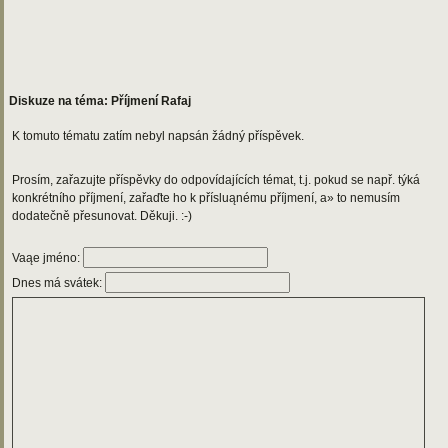
Diskuze na téma: Příjmení Rafaj
K tomuto tématu zatím nebyl napsán žádný příspěvek.
Prosím, zařazujte příspěvky do odpovídajících témat, t.j. pokud se např. týká
konkrétního příjmení, zařaďte ho k přísluąnému příjmení, a» to nemusím
dodatečně přesunovat. Děkuji. :-)
Vaąe jméno:
Dnes má svátek: