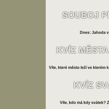
SOUBOJ P
Dnes: Jahoda v
KVÍZ MĚSTA
Víte, které město leží ve kterém k
KVÍZ S
Víte, kdo má kdy svátek? Zk