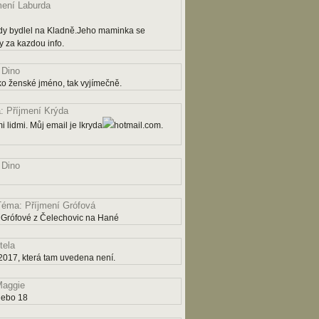
mení Laburda
dy bydlel na Kladně.Jeho maminka se
 za kazdou info.
 Dino
ko ženské jméno, tak vyjímečně.
 Příjmení Krýda
 lidmi. Můj email je lkryda
hotmail.com.
 Dino
Téma: Příjmení Grófová
 Grófové z Čelechovic na Hané
tela
2017, která tam uvedena není.
aggie
nebo 18