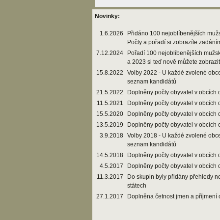
Novinky:
1.6.2026
Přidáno 100 nejoblíbenějších muž
Počty a pořadí si zobrazíte zadání
7.12.2024
Pořadí 100 nejoblíbenějších mužs
a 2023 si teď nově můžete zobrazi
15.8.2022
Volby 2022 - U každé zvolené obce
seznam kandidátů
21.5.2022
Doplněny počty obyvatel v obcích 
11.5.2021
Doplněny počty obyvatel v obcích 
15.5.2020
Doplněny počty obyvatel v obcích 
13.5.2019
Doplněny počty obyvatel v obcích 
3.9.2018
Volby 2018 - U každé zvolené obce
seznam kandidátů
14.5.2018
Doplněny počty obyvatel v obcích 
4.5.2017
Doplněny počty obyvatel v obcích 
11.3.2017
Do skupin byly přidány přehledy n
státech
27.1.2017
Doplněna četnost jmen a příjmení 