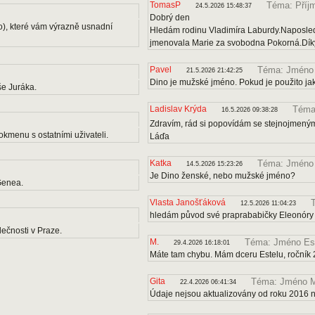
TomasP
Téma: Příj
24.5.2026 15:48:37
Dobrý den
o), které vám výrazně usnadní
Hledám rodinu Vladimíra Laburdy.Naposle
jmenovala Marie za svobodna Pokorná.Díky
Pavel
Téma: Jméno
21.5.2026 21:42:25
Dino je mužské jméno. Pokud je použito ja
e Juráka.
Ladislav Krýda
Téma:
16.5.2026 09:38:28
Zdravím, rád si popovídám se stejnojmenými
kmenu s ostatními uživateli.
Láďa
Katka
Téma: Jméno
14.5.2026 15:23:26
Je Dino ženské, nebo mužské jméno?
Genea.
Vlasta Janošťáková
12.5.2026 11:04:23
hledám původ své praprababičky Eleonóry
ečnosti v Praze.
M.
Téma: Jméno Es
29.4.2026 16:18:01
Máte tam chybu. Mám dceru Estelu, ročník 
Gita
Téma: Jméno M
22.4.2026 06:41:34
Údaje nejsou aktualizovány od roku 2016 