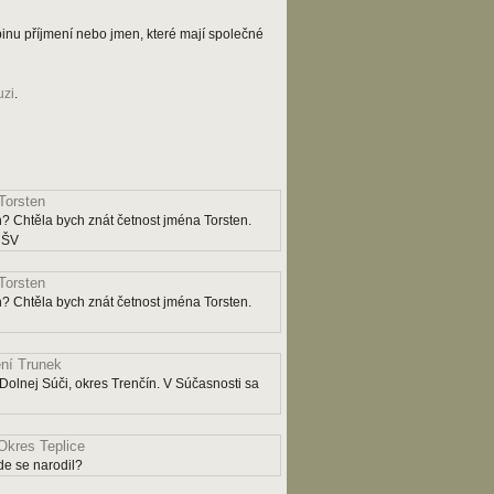
kupinu příjmení nebo jmen, které mají společné
uzi
.
Torsten
? Chtěla bych znát četnost jména Torsten.
y ŠV
Torsten
? Chtěla bych znát četnost jména Torsten.
ní Trunek
Dolnej Súči, okres Trenčín. V Súčasnosti sa
Okres Teplice
e se narodil?