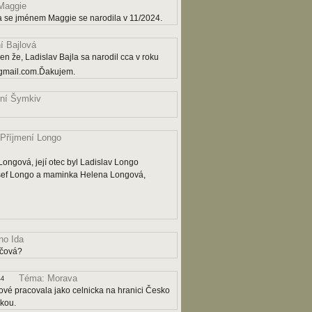
Maggie
a se jménem Maggie se narodila v 11/2024.
í Bajlová
n že, Ladislav Bajla sa narodil cca v roku
gmail.com.Ďakujem.
ní Šymkiv
Příjmení Longo
ngová, její otec byl Ladislav Longo
osef Longo a maminka Helena Longová,
o Ida
ičová?
Téma: Morava
44
ové pracovala jako celnicka na hranici Česko
čkou.