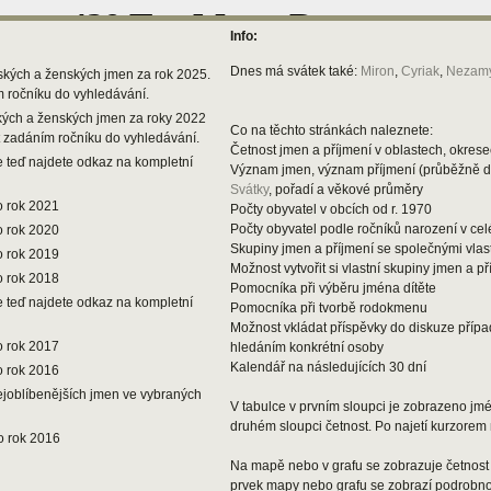
Info:
Dnes má svátek také:
Miron
,
Cyriak
,
Nezamy
ských a ženských jmen za rok 2025.
m ročníku do vyhledávání.
kých a ženských jmen za roky 2022
Co na těchto stránkách naleznete:
t zadáním ročníku do vyhledávání.
Četnost jmen a příjmení v oblastech, okresec
 teď najdete odkaz na kompletní
Význam jmen, význam příjmení (průběžně 
Svátky
, pořadí a věkové průměry
o rok 2021
Počty obyvatel v obcích od r. 1970
Počty obyvatel podle ročníků narození v ce
o rok 2020
Skupiny jmen a příjmení se společnými vlas
o rok 2019
Možnost vytvořit si vlastní skupiny jmen a př
o rok 2018
Pomocníka při výběru jména dítěte
 teď najdete odkaz na kompletní
Pomocníka při tvorbě rodokmenu
Možnost vkládat příspěvky do diskuze příp
o rok 2017
hledáním konkrétní osoby
Kalendář na následujících 30 dní
o rok 2016
ejoblíbenějších jmen ve vybraných
V tabulce v prvním sloupci je zobrazeno jmén
druhém sloupci četnost. Po najetí kurzorem 
o rok 2016
Na mapě nebo v grafu se zobrazuje četnost 
prvek mapy nebo grafu se zobrazí podrobnos