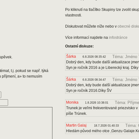
Po kliknutí na tlačítko Skupiny lze zvolit s
vlastnosti.
Diskutovat můžete níže nebo v
obecné disk
Více informací najdete na
infostránce
Ostatní diskuze:
Šárka
Téma: Jméno 
spěvek.
6.8.2026 08:35:42
Dobrý den, kdy bude další aktualizace jmen
Syn je ročník 2016 a je Liberecký kraj. Dík
émat, t.j. pokud se např. týká
u příjmení, a» to nemusím
Šárka
Téma: Jméno 
6.8.2026 08:34:47
Dobrý den, kdy bude další aktualizace jmen
Syn je ročník 2016.Díky ŠV
Monika
Téma: Příjme
1.8.2026 10:38:01
Trunek je veľmi frekventované priezvisko v 
píše Trúnek.
Martin Galaj
Téma: 
18.7.2026 01:40:33
Hledám původ mého otce ,Genzu Galaje.Kd