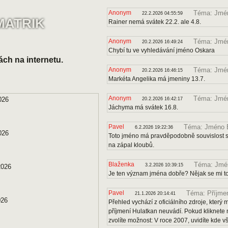
Anonym
Téma: Jmén
22.2.2026 04:55:59
MATRIK
Rainer nemá svátek 22.2. ale 4.8.
Anonym
Téma: Jmé
20.2.2026 16:49:24
Chybí tu ve vyhledávání jméno Oskara
ách na internetu.
Anonym
Téma: Jmén
20.2.2026 16:46:15
Markéta Angelika má jmeniny 13.7.
Anonym
Téma: Jmé
026
20.2.2026 16:42:17
Jáchyma má svátek 16.8.
Pavel
Téma: Jméno B
6.2.2026 19:22:36
026
Toto jméno má pravděpodobně souvislost s 
na zápal kloubů.
Blaženka
Téma: Jmén
3.2.2026 10:39:15
2026
Je ten význam jména dobře? Nějak se mi to
Pavel
Téma: Příjmen
21.1.2026 20:14:41
026
Přehled vychází z oficiálního zdroje, kter
příjmení Hulatkan neuvádí. Pokud kliknete 
zvolíte možnost: V roce 2007, uvidíte kde v