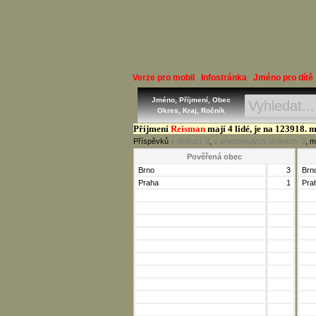
Verze pro mobil
Infostránka
Jméno pro dítě
Jméno, Příjmení, Obec
Okres, Kraj, Ročník
Příjmení
Reisman
mají 4 lidé, je na 123918. m
Příspěvků
v diskuzi:
0
,
v předminulých stoletích:
0
, m
Pověřená obec
Brno
3
Brn
Praha
1
Pra