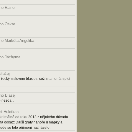
o Rainer
no Oskar
o Markéta Angelika
no Jáchyma
lažej
řeckým slovem blasios, což znamená: trpící
o Blažej
 nezdá...
í Hulatkan
ý minimálně od roku 2013 z nějakého důvodu
na odkaz: Další grafy nahoře u mapky a
šude se toto příjmení nacházelo.