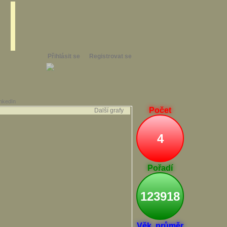
Přihlásit se
Registrovat se
inkedIn
Počet
Další grafy
4
Pořadí
123918
Věk. průměr