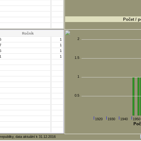
Počet / p
Ročník
2
6
1
7
1
5
1
1
1
1.5
1
0.5
1920
1930
1940
1950
Poč
republiky, data aktuální k 31.12.2016