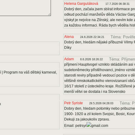
Helena Garguláková
17.7.2026 06:38:31
Dobrý den, začala jsem sbírat informace pro
odkud pochází manželův děda Václav Gargu
výskyt je nejvíce na Zlínský, ale nevím kde
za každou informaci. Ráda bych věděla histo
Alena
Téma: Pověře
24.6.2026 22:34:21
Dobrý den, hledám nějaké příbuzné Vilmy F
Díky
Adam
Téma: Příjmen
8.6.2026 18:26:22
příjmení Hauptvogel vzniklo skládáním asi v
sudetoněmecky přistěhovanci, jméno vznikl
 | Program na váš dětský karneval,
starosti reviry případně vedoucí pozice v dě
většině rimskokatlického vierovizananí obč
16/17 století z ústeckého kraje. Rožšířené
menší větvi se dostala i na Slovensko
Petr Syriste
Téma: P
n
29.5.2026 04:28:03
Dobry den, hledam potomky nebo pribuzne 
1900- 1920 a zil kolem Svojsic, Bosic, Kou
Dekuji za jakoukoliv zpravu.
Email: petrsyr
gmail.com