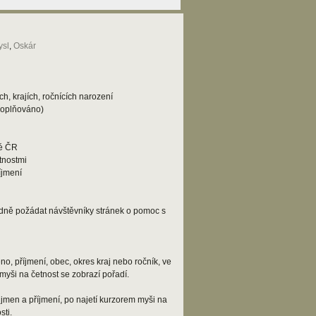
sl
,
Oskár
h, krajích, ročnících narození
doplňováno)
lé ČR
tnostmi
íjmení
adně požádat návštěvníky stránek o pomoc s
o, příjmení, obec, okres kraj nebo ročník, ve
myši na četnost se zobrazí pořadí.
jmen a příjmení, po najetí kurzorem myši na
ti.