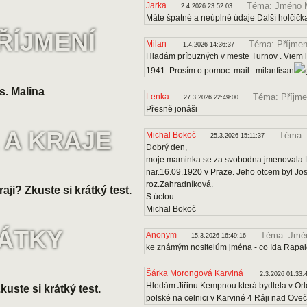
Jarka
Téma: Jméno 
2.4.2026 23:52:03
Máte špatné a neúplné údaje Další holčičk
ŘÍJMENÍ
Milan
Téma: Příjmen
1.4.2026 14:36:37
Hladám príbuzných v meste Turnov . Viem le
1941. Prosím o pomoc. mail : milanfisan
s. Malina
Lenka
Téma: Příjme
27.3.2026 22:49:00
Přesně jonáši
 A KRAJE
Michal Bokoč
Téma: 
25.3.2026 15:11:37
Dobrý den,
moje maminka se za svobodna jmenovala Lo
nar.16.09.1920 v Praze. Jeho otcem byl J
roz.Zahradníková.
raji? Zkuste si krátký test.
S úctou
Michal Bokoč
VÁTKY
Anonym
Téma: Jmén
15.3.2026 16:49:16
ke známým nositelům jména - co Ida Rapa
Šárka Morongová Karviná
2.3.2026 01:33:
Hledám Jiřinu Kempnou která bydlela v Orl
uste si krátký test.
polské na celnici v Karviné 4 Ráji nad Ove