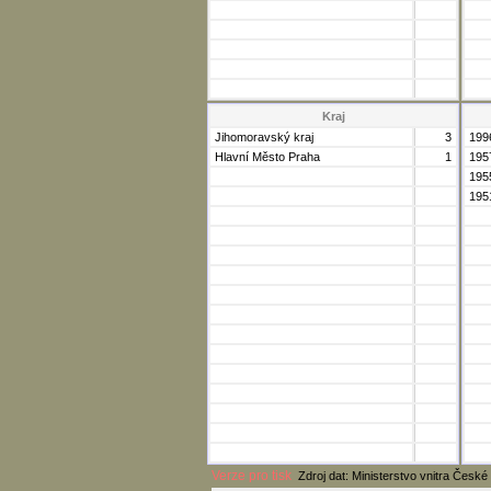
Kraj
Jihomoravský kraj
3
199
Hlavní Město Praha
1
195
195
195
Verze pro tisk
Zdroj dat: Ministerstvo vnitra České 