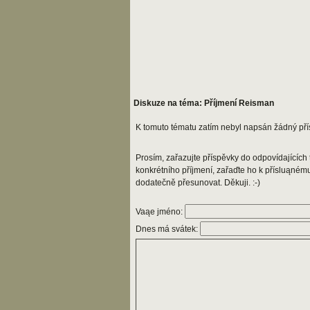
Diskuze na téma: Příjmení Reisman
K tomuto tématu zatím nebyl napsán žádný pří
Prosím, zařazujte příspěvky do odpovídajících t
konkrétního příjmení, zařaďte ho k přísluąném
dodatečně přesunovat. Děkuji. :-)
Vaąe jméno:
Dnes má svátek: