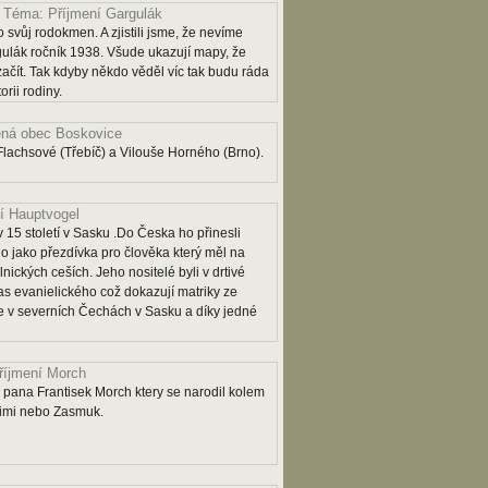
Téma: Příjmení Gargulák
 svůj rodokmen. A zjistili jsme, že nevíme
lák ročník 1938. Všude ukazují mapy, že
 začít. Tak kdyby někdo věděl víc tak budu ráda
rii rodiny.
ná obec Boskovice
lachsové (Třebíč) a Vilouše Horného (Brno).
í Hauptvogel
 15 století v Sasku .Do Česka ho přinesli
o jako přezdívka pro člověka který měl na
lnických ceších. Jeho nositelé byli v drtivé
as evanielického což dokazují matriky ze
 je v severních Čechách v Sasku a díky jedné
říjmení Morch
pana Frantisek Morch ktery se narodil kolem
rimi nebo Zasmuk.