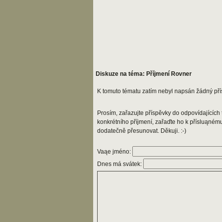
Diskuze na téma: Příjmení Rovner
K tomuto tématu zatím nebyl napsán žádný pří
Prosím, zařazujte příspěvky do odpovídajících t
konkrétního příjmení, zařaďte ho k přísluąném
dodatečně přesunovat. Děkuji. :-)
Vaąe jméno:
Dnes má svátek: