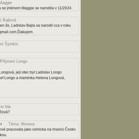
Maggie
a se jménem Maggie se narodila v 11/2024.
í Bajlová
n že, Ladislav Bajla sa narodil cca v roku
gmail.com.Ďakujem.
ní Šymkiv
Příjmení Longo
ngová, její otec byl Ladislav Longo
osef Longo a maminka Helena Longová,
o Ida
ičová?
Téma: Morava
44
ové pracovala jako celnicka na hranici Česko
čkou.