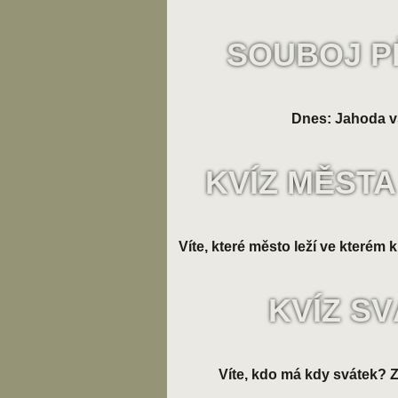
SOUBOJ P
Dnes: Jahoda v
KVÍZ MĚSTA
Víte, které město leží ve kterém k
KVÍZ S
Víte, kdo má kdy svátek? Zk