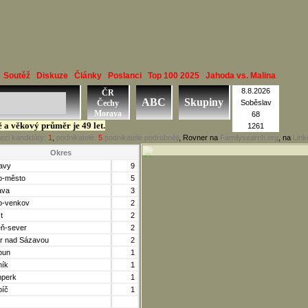
Soutěž
Diskuze
Články
Poslanci
Top 100 2025
Jahoda vs. Malina
8.8.2026
ČR
ABC
Skupiny
Čechy
Soběslav
Morava
68
ě a věkový průměr je 49 let.
1261
ezi kandidáty:
1
,
podnikatelé:
5
podnikatelé podrobněji
, Rovner na
Familysearch.org
, na
Link
Okres
tavy
9
o-město
5
ava
3
o-venkov
2
t
2
eň-sever
2
r nad Sázavou
2
oun
1
ník
1
perk
1
bíč
1