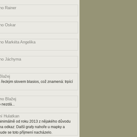
o Rainer
no Oskar
o Markéta Angelika
no Jáchyma
lažej
řeckým slovem blasios, což znamená: trpící
o Blažej
 nezdá...
í Hulatkan
ý minimálně od roku 2013 z nějakého důvodu
na odkaz: Další grafy nahoře u mapky a
šude se toto příjmení nacházelo.