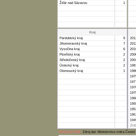
Žďár nad Sázavou
1
Kraj
Pardubický kraj
9
201
Jihomoravský kraj
7
201
Vysočina kraj
6
201
Plzeňský kraj
2
200
Středočeský kraj
2
200
Ústecký kraj
2
198
Olomoucký kraj
1
198
197
197
197
197
196
195
195
195
194
Zob
Verze pro tisk
Zdroj dat: Ministerstvo vnitra České 