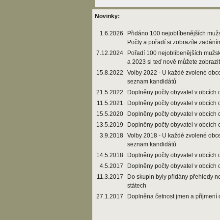
Novinky:
1.6.2026
Přidáno 100 nejoblíbenějších muž
Počty a pořadí si zobrazíte zadání
7.12.2024
Pořadí 100 nejoblíbenějších mužs
a 2023 si teď nově můžete zobrazi
15.8.2022
Volby 2022 - U každé zvolené obce
seznam kandidátů
21.5.2022
Doplněny počty obyvatel v obcích 
11.5.2021
Doplněny počty obyvatel v obcích 
15.5.2020
Doplněny počty obyvatel v obcích 
13.5.2019
Doplněny počty obyvatel v obcích 
3.9.2018
Volby 2018 - U každé zvolené obce
seznam kandidátů
14.5.2018
Doplněny počty obyvatel v obcích 
4.5.2017
Doplněny počty obyvatel v obcích 
11.3.2017
Do skupin byly přidány přehledy n
státech
27.1.2017
Doplněna četnost jmen a příjmení 