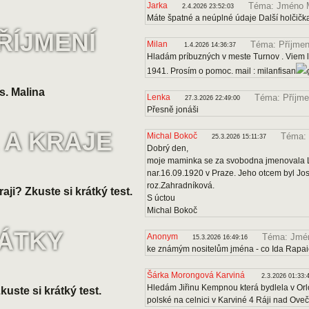
Jarka
Téma: Jméno 
2.4.2026 23:52:03
Máte špatné a neúplné údaje Další holčičk
ŘÍJMENÍ
Milan
Téma: Příjmen
1.4.2026 14:36:37
Hladám príbuzných v meste Turnov . Viem le
1941. Prosím o pomoc. mail : milanfisan
s. Malina
Lenka
Téma: Příjme
27.3.2026 22:49:00
Přesně jonáši
 A KRAJE
Michal Bokoč
Téma: 
25.3.2026 15:11:37
Dobrý den,
moje maminka se za svobodna jmenovala Lo
nar.16.09.1920 v Praze. Jeho otcem byl J
roz.Zahradníková.
raji? Zkuste si krátký test.
S úctou
Michal Bokoč
VÁTKY
Anonym
Téma: Jmén
15.3.2026 16:49:16
ke známým nositelům jména - co Ida Rapa
Šárka Morongová Karviná
2.3.2026 01:33:
Hledám Jiřinu Kempnou která bydlela v Orl
uste si krátký test.
polské na celnici v Karviné 4 Ráji nad Ove