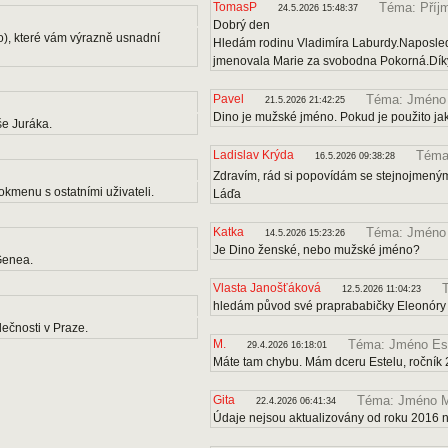
TomasP
Téma: Příj
24.5.2026 15:48:37
Dobrý den
o), které vám výrazně usnadní
Hledám rodinu Vladimíra Laburdy.Naposle
jmenovala Marie za svobodna Pokorná.Díky
Pavel
Téma: Jméno
21.5.2026 21:42:25
Dino je mužské jméno. Pokud je použito ja
e Juráka.
Ladislav Krýda
Téma:
16.5.2026 09:38:28
Zdravím, rád si popovídám se stejnojmenými
kmenu s ostatními uživateli.
Láďa
Katka
Téma: Jméno
14.5.2026 15:23:26
Je Dino ženské, nebo mužské jméno?
Genea.
Vlasta Janošťáková
12.5.2026 11:04:23
hledám původ své praprababičky Eleonóry
ečnosti v Praze.
M.
Téma: Jméno Es
29.4.2026 16:18:01
Máte tam chybu. Mám dceru Estelu, ročník 
Gita
Téma: Jméno M
22.4.2026 06:41:34
Údaje nejsou aktualizovány od roku 2016 