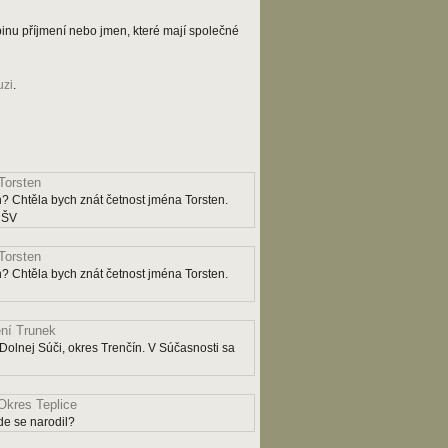
kupinu příjmení nebo jmen, které mají společné
uzi
.
Torsten
? Chtěla bych znát četnost jména Torsten.
y ŠV
Torsten
? Chtěla bych znát četnost jména Torsten.
ní Trunek
Dolnej Súči, okres Trenčín. V Súčasnosti sa
Okres Teplice
e se narodil?