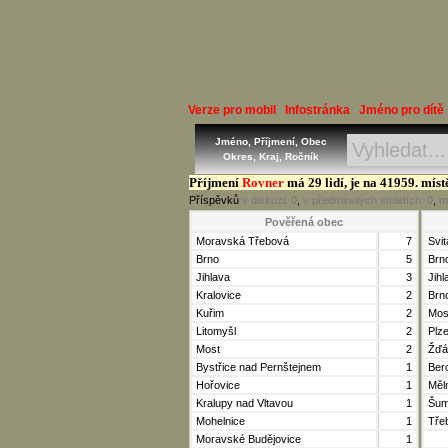
Verze pro mobil
Infostránka
Jméno pro dítě
Jméno, Příjmení, Obec
Okres, Kraj, Ročník
Příjmení
Rovner
má 29 lidí, je na 41959. míst
Příspěvků
v diskuzi:
0
,
v předminulých stoletích:
0
,
m
Pověřená obec
Moravská Třebová
7
Svi
Brno
5
Brn
Jihlava
3
Jihl
Kralovice
2
Brn
Kuřim
2
Mos
Litomyšl
2
Plz
Most
2
Žďá
Bystřice nad Pernštejnem
1
Ber
Hořovice
1
Měl
Kralupy nad Vltavou
1
Šum
Mohelnice
1
Tře
Moravské Budějovice
1