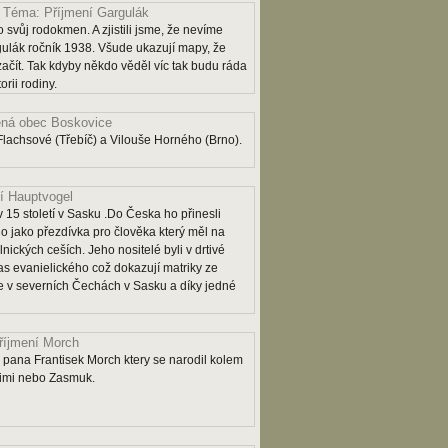
Téma: Příjmení Gargulák
 svůj rodokmen. A zjistili jsme, že nevíme
lák ročník 1938. Všude ukazují mapy, že
 začít. Tak kdyby někdo věděl víc tak budu ráda
rii rodiny.
ná obec Boskovice
lachsové (Třebíč) a Vilouše Horného (Brno).
í Hauptvogel
 15 století v Sasku .Do Česka ho přinesli
o jako přezdívka pro člověka který měl na
lnických ceších. Jeho nositelé byli v drtivé
as evanielického což dokazují matriky ze
 je v severních Čechách v Sasku a díky jedné
říjmení Morch
pana Frantisek Morch ktery se narodil kolem
rimi nebo Zasmuk.