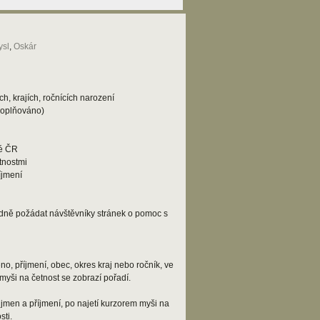
sl
,
Oskár
h, krajích, ročnících narození
doplňováno)
lé ČR
tnostmi
íjmení
adně požádat návštěvníky stránek o pomoc s
o, příjmení, obec, okres kraj nebo ročník, ve
myši na četnost se zobrazí pořadí.
jmen a příjmení, po najetí kurzorem myši na
ti.