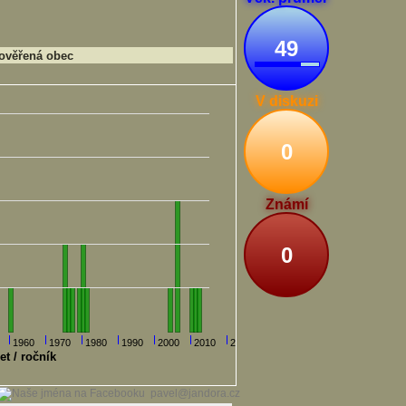
49
ověřená obec
V diskuzi
0
Známí
0
1960
1970
1980
1990
2000
2010
2020
et / ročník
pavel@jandora.cz