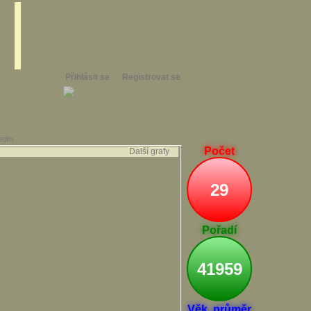
Přihlásit se
Registrovat se
edIn
Počet
Další grafy
29
Pořadí
41959
Věk. průměr