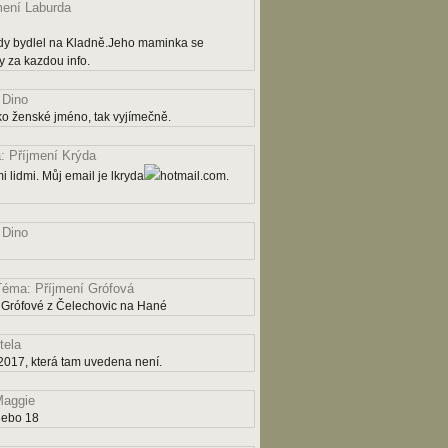
mení Laburda
dy bydlel na Kladně.Jeho maminka se
 za kazdou info.
 Dino
ko ženské jméno, tak vyjímečně.
 Příjmení Krýda
 lidmi. Můj email je lkryda
hotmail.com.
 Dino
Téma: Příjmení Grófová
 Grófové z Čelechovic na Hané
tela
2017, která tam uvedena není.
aggie
nebo 18