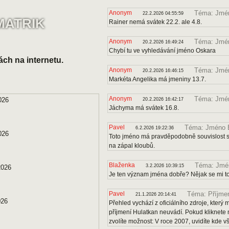
Anonym
Téma: Jmén
22.2.2026 04:55:59
MATRIK
Rainer nemá svátek 22.2. ale 4.8.
Anonym
Téma: Jmé
20.2.2026 16:49:24
Chybí tu ve vyhledávání jméno Oskara
ách na internetu.
Anonym
Téma: Jmén
20.2.2026 16:46:15
Markéta Angelika má jmeniny 13.7.
Anonym
Téma: Jmé
026
20.2.2026 16:42:17
Jáchyma má svátek 16.8.
Pavel
Téma: Jméno B
6.2.2026 19:22:36
026
Toto jméno má pravděpodobně souvislost s 
na zápal kloubů.
Blaženka
Téma: Jmén
3.2.2026 10:39:15
2026
Je ten význam jména dobře? Nějak se mi to
Pavel
Téma: Příjmen
21.1.2026 20:14:41
026
Přehled vychází z oficiálního zdroje, kter
příjmení Hulatkan neuvádí. Pokud kliknete 
zvolíte možnost: V roce 2007, uvidíte kde v