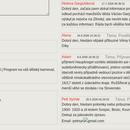
Helena Garguláková
17.7.2026 06:38:31
Dobrý den, začala jsem sbírat informace pro
odkud pochází manželův děda Václav Gargu
výskyt je nejvíce na Zlínský, ale nevím kde
za každou informaci. Ráda bych věděla histo
Alena
Téma: Pověře
24.6.2026 22:34:21
Dobrý den, hledám nějaké příbuzné Vilmy F
Díky
Adam
Téma: Příjmen
8.6.2026 18:26:22
příjmení Hauptvogel vzniklo skládáním asi v
sudetoněmecky přistěhovanci, jméno vznikl
 | Program na váš dětský karneval,
starosti reviry případně vedoucí pozice v dě
většině rimskokatlického vierovizananí obč
16/17 století z ústeckého kraje. Rožšířené
menší větvi se dostala i na Slovensko
Petr Syriste
Téma: P
n
29.5.2026 04:28:03
Dobry den, hledam potomky nebo pribuzne 
1900- 1920 a zil kolem Svojsic, Bosic, Kou
Dekuji za jakoukoliv zpravu.
Email: petrsyr
gmail.com