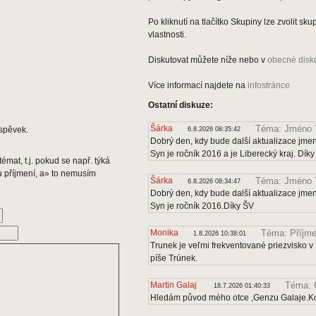
Po kliknutí na tlačítko Skupiny lze zvolit s
vlastnosti.
Diskutovat můžete níže nebo v
obecné disk
Více informací najdete na
infostránce
Ostatní diskuze:
Šárka
Téma: Jméno 
spěvek.
6.8.2026 08:35:42
Dobrý den, kdy bude další aktualizace jmen
Syn je ročník 2016 a je Liberecký kraj. Dík
émat, t.j. pokud se např. týká
u příjmení, a» to nemusím
Šárka
Téma: Jméno 
6.8.2026 08:34:47
Dobrý den, kdy bude další aktualizace jmen
Syn je ročník 2016.Díky ŠV
Monika
Téma: Příjme
1.8.2026 10:38:01
Trunek je veľmi frekventované priezvisko v 
píše Trúnek.
Martin Galaj
Téma: 
18.7.2026 01:40:33
Hledám původ mého otce ,Genzu Galaje.Kd