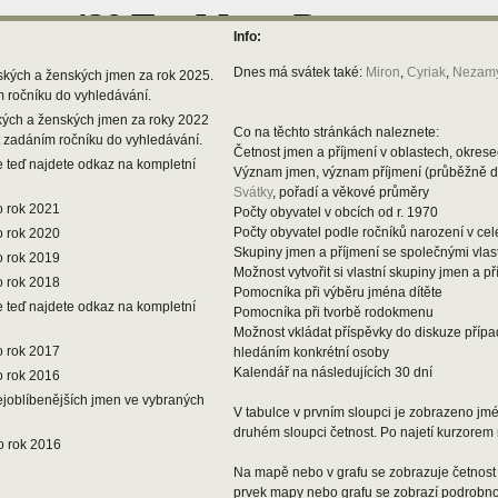
Info:
Dnes má svátek také:
Miron
,
Cyriak
,
Nezamy
ských a ženských jmen za rok 2025.
m ročníku do vyhledávání.
kých a ženských jmen za roky 2022
Co na těchto stránkách naleznete:
t zadáním ročníku do vyhledávání.
Četnost jmen a příjmení v oblastech, okresec
 teď najdete odkaz na kompletní
Význam jmen, význam příjmení (průběžně 
Svátky
, pořadí a věkové průměry
o rok 2021
Počty obyvatel v obcích od r. 1970
Počty obyvatel podle ročníků narození v ce
o rok 2020
Skupiny jmen a příjmení se společnými vlas
o rok 2019
Možnost vytvořit si vlastní skupiny jmen a př
o rok 2018
Pomocníka při výběru jména dítěte
 teď najdete odkaz na kompletní
Pomocníka při tvorbě rodokmenu
Možnost vkládat příspěvky do diskuze příp
o rok 2017
hledáním konkrétní osoby
Kalendář na následujících 30 dní
o rok 2016
ejoblíbenějších jmen ve vybraných
V tabulce v prvním sloupci je zobrazeno jmén
druhém sloupci četnost. Po najetí kurzorem 
o rok 2016
Na mapě nebo v grafu se zobrazuje četnost 
prvek mapy nebo grafu se zobrazí podrobnos