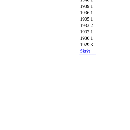
1939
1
1936
1
1935
1
1933
2
1932
1
1930
1
1929
3
Skrýt