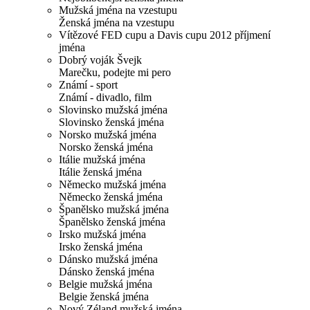
Mužská jména na vzestupu
Ženská jména na vzestupu
Vítězové FED cupu a Davis cupu 2012 příjmení
jména
Dobrý voják Švejk
Marečku, podejte mi pero
Známí - sport
Známí - divadlo, film
Slovinsko mužská jména
Slovinsko ženská jména
Norsko mužská jména
Norsko ženská jména
Itálie mužská jména
Itálie ženská jména
Německo mužská jména
Německo ženská jména
Španělsko mužská jména
Španělsko ženská jména
Irsko mužská jména
Irsko ženská jména
Dánsko mužská jména
Dánsko ženská jména
Belgie mužská jména
Belgie ženská jména
Nový Zéland mužská jména