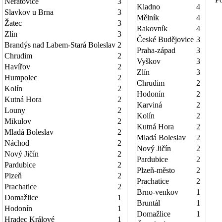
Neratovice
3
Kladno
4
Slavkov u Brna
3
Mělník
4
Žatec
3
Rakovník
4
Zlín
3
České Budějovice
3
Brandýs nad Labem-Stará Boleslav
2
Praha-západ
3
Chrudim
2
Vyškov
3
Havířov
2
Zlín
3
Humpolec
2
Chrudim
2
Kolín
2
Hodonín
2
Kutná Hora
2
Karviná
2
Louny
2
Kolín
2
Mikulov
2
Kutná Hora
2
Mladá Boleslav
2
Mladá Boleslav
2
Náchod
2
Nový Jičín
2
Nový Jičín
2
Pardubice
2
Pardubice
2
Plzeň-město
2
Plzeň
2
Prachatice
2
Prachatice
2
Brno-venkov
1
Domažlice
1
Bruntál
1
Hodonín
1
Domažlice
1
Hradec Králové
1