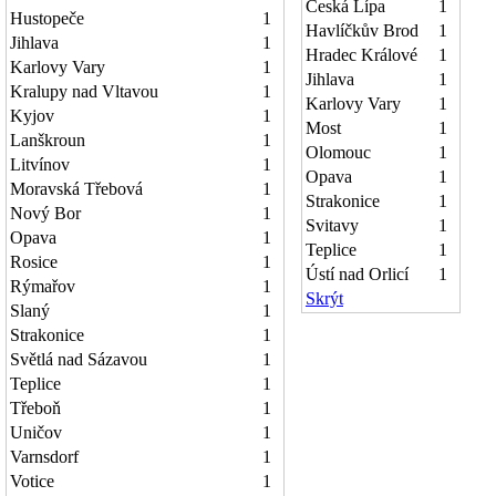
Česká Lípa
1
Hustopeče
1
Havlíčkův Brod
1
Jihlava
1
Hradec Králové
1
Karlovy Vary
1
Jihlava
1
Kralupy nad Vltavou
1
Karlovy Vary
1
Kyjov
1
Most
1
Lanškroun
1
Olomouc
1
Litvínov
1
Opava
1
Moravská Třebová
1
Strakonice
1
Nový Bor
1
Svitavy
1
Opava
1
Teplice
1
Rosice
1
Ústí nad Orlicí
1
Rýmařov
1
Skrýt
Slaný
1
Strakonice
1
Světlá nad Sázavou
1
Teplice
1
Třeboň
1
Uničov
1
Varnsdorf
1
Votice
1