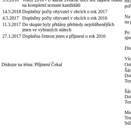
roč
na kompletní seznam kandidátů
poř
14.5.2018
Doplněny počty obyvatel v obcích o rok 2017
Na 
4.5.2017
Doplněny počty obyvatel v obcích o rok 2016
na 
11.3.2017
Do skupin byly přidány přehledy nejoblíbenějších
jmen ve vybraných státech
Po 
27.1.2017
Doplněna četnost jmen a příjmení o rok 2016
spo
Dis
Víc
Diskuze na téma: Příjmení Čekal
Ost
Šár
Dob
Tor
Šár
Dob
Tor
Mo
Tru
Súč