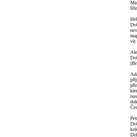
Mar
Hle
He
Dob
nev
map
víc
Al
Dob
(Br
Ad
pří
při
kte
nos
dok
Čec
Pet
Dob
kol
Dek