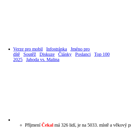
Verze pro mobil
Infostránka
Jméno pro
dítě
Soutěž
Diskuze
Články
Poslanci
Top 100
2025
Jahoda vs. Malina
Příjmení
Čekal
má 326 lidí, je na 5033. místě a věkový pr