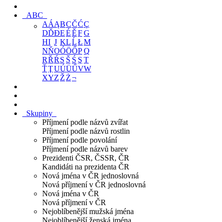
ABC
A
Á
Ą
B
C
Č
Ć
Ç
D
Ď
Đ
E
É
Ě
F
G
H
I
J
K
L
Ĺ
Ł
M
N
Ň
O
Ó
Ö
Ő
P
Q
R
Ř
Ŕ
S
Š
Ś
Ş
T
Ť
Ţ
U
Ú
Ü
Ű
V
W
X
Y
Z
Ž
Ż
¬
Skupiny
Příjmení podle názvů zvířat
Příjmení podle názvů rostlin
Příjmení podle povolání
Příjmení podle názvů barev
Prezidenti ČSR, ČSSR, ČR
Kandidáti na prezidenta ČR
Nová jména v ČR jednoslovná
Nová příjmení v ČR jednoslovná
Nová jména v ČR
Nová příjmení v ČR
Nejoblíbenější mužská jména
Nejoblíbenější ženská jména