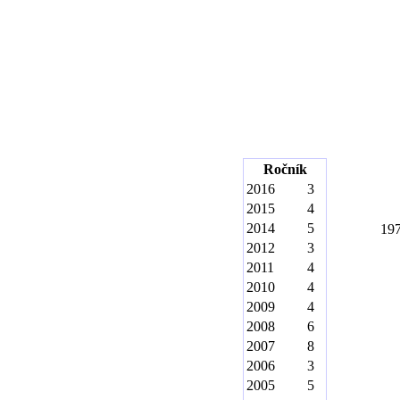
Ročník
2016
3
2015
4
2014
5
19
2012
3
2011
4
2010
4
2009
4
2008
6
2007
8
2006
3
2005
5