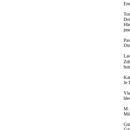
Ema
To
Do
Hle
jme
Pav
Din
Lad
Zdr
hot
Ka
Je 
Vla
hle
M.
Mát
Git
Úda