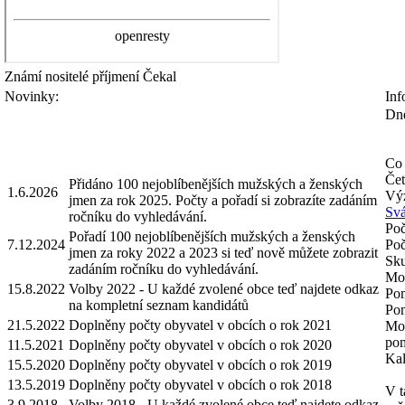
Známí nositelé příjmení
Čekal
Novinky:
Inf
Dne
Co 
Čet
Přidáno 100 nejoblíbenějších mužských a ženských
1.6.2026
Výz
jmen za rok 2025. Počty a pořadí si zobrazíte zadáním
Svá
ročníku do vyhledávání.
Poč
Pořadí 100 nejoblíbenějších mužských a ženských
7.12.2024
Poč
jmen za roky 2022 a 2023 si teď nově můžete zobrazit
Sku
zadáním ročníku do vyhledávání.
Mož
15.8.2022
Volby 2022 - U každé zvolené obce teď najdete odkaz
Pom
na kompletní seznam kandidátů
Pom
21.5.2022
Doplněny počty obyvatel v obcích o rok 2021
Mož
pom
11.5.2021
Doplněny počty obyvatel v obcích o rok 2020
Kal
15.5.2020
Doplněny počty obyvatel v obcích o rok 2019
13.5.2019
Doplněny počty obyvatel v obcích o rok 2018
V t
3.9.2018
Volby 2018 - U každé zvolené obce teď najdete odkaz