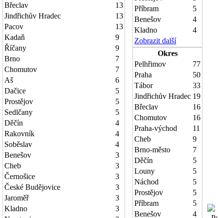
Břeclav
13
Příbram
5
Jindřichův Hradec
13
Benešov
4
Pacov
13
Kladno
4
Kadaň
9
Zobrazit další
Říčany
9
Okres
Brno
7
Pelhřimov
77
Chomutov
7
Praha
50
Aš
6
Tábor
33
Dačice
5
Jindřichův Hradec
19
Prostějov
5
Břeclav
16
Sedlčany
5
Chomutov
16
Děčín
4
Praha-východ
11
Rakovník
4
Cheb
9
Soběslav
4
Brno-město
7
Benešov
3
Děčín
5
Cheb
3
Louny
5
Černošice
3
Náchod
5
České Budějovice
3
Prostějov
5
Jaroměř
3
Příbram
5
Kladno
3
Benešov
4
Poč