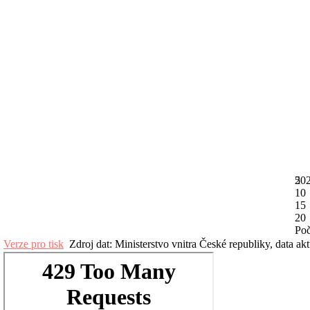
20
5
10
15
20
Poč
Verze pro tisk
Zdroj dat: Ministerstvo vnitra České republiky, data ak