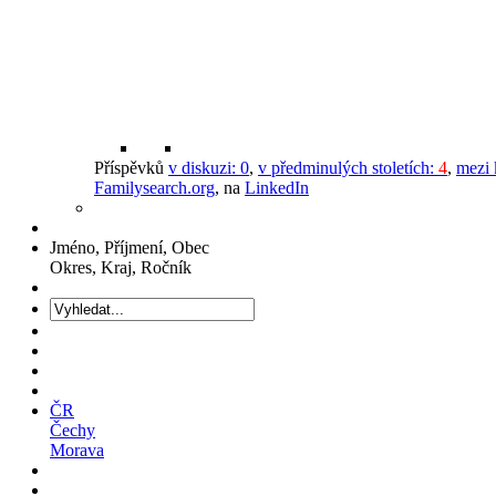
Příspěvků
v diskuzi:
0
,
v předminulých stoletích:
4
,
mezi 
Familysearch.org
, na
LinkedIn
Jméno, Příjmení, Obec
Okres, Kraj, Ročník
ČR
Čechy
Morava