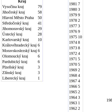
Kraj
1981
7
Vysočina kraj
79
1980
3
Jihočeský kraj
58
1979
9
Hlavní Město Praha
50
1978
2
Středočeský kraj
41
1977
3
Jihomoravský kraj
29
1976
9
Ústecký kraj
28
1975
10
Karlovarský kraj
10
1974
8
Královéhradecký kraj
6
1973
8
Moravskoslezský kraj
6
1972
4
Olomoucký kraj
6
1971
5
Pardubický kraj
6
1970
5
Plzeňský kraj
3
1969
2
Zlínský kraj
3
1968
4
Liberecký kraj
1
1967
4
1966
5
1965
2
1964
3
19
1963
1
1962
2