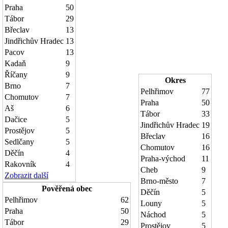
Praha
50
Tábor
29
Břeclav
13
Jindřichův Hradec
13
Pacov
13
Kadaň
9
Říčany
9
Okres
Brno
7
Pelhřimov
77
Chomutov
7
Praha
50
Aš
6
Tábor
33
Dačice
5
Jindřichův Hradec
19
Prostějov
5
Břeclav
16
Sedlčany
5
Chomutov
16
Děčín
4
Praha-východ
11
Rakovník
4
Cheb
9
Zobrazit další
Brno-město
7
Pověřená obec
Děčín
5
Pelhřimov
62
Louny
5
Praha
50
Náchod
5
Tábor
29
Prostějov
5