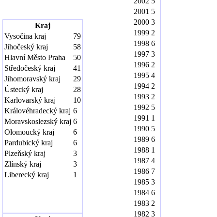
2002
5
2001
5
2000
3
Kraj
1999
2
Vysočina kraj
79
1998
6
Jihočeský kraj
58
1997
3
Hlavní Město Praha
50
1996
2
Středočeský kraj
41
1995
4
Jihomoravský kraj
29
1994
2
Ústecký kraj
28
1993
2
Karlovarský kraj
10
1992
5
Královéhradecký kraj
6
1991
1
Moravskoslezský kraj
6
1990
5
Olomoucký kraj
6
1989
6
Pardubický kraj
6
1988
1
Plzeňský kraj
3
1987
4
Zlínský kraj
3
1986
7
Liberecký kraj
1
1985
3
1984
6
1983
2
1982
3