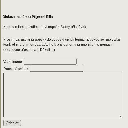
Diskuze na téma: Příjmení Ellis
K tomuto tématu zatím nebyl napsán žádný příspěvek.
Prosím, zařazujte příspěvky do odpovídajících témat, t.j. pokud se např. týká
konkrétního příjmení, zařaďte ho k přísluąnému příjmení, a» to nemusím
dodatečně přesunovat. Děkuji. :-)
Vaąe jméno:
Dnes má svátek: