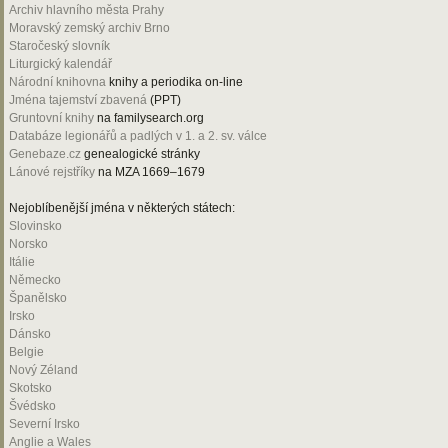
Archiv hlavního města Prahy
Moravský zemský archiv Brno
Staročeský slovník
Liturgický kalendář
Národní knihovna
knihy a periodika on-line
Jména tajemství zbavená
(PPT)
Gruntovní knihy
na familysearch.org
Databáze legionářů a padlých v 1. a 2. sv. válce
Genebaze.cz
genealogické stránky
Lánové rejstříky
na MZA 1669–1679
Nejoblíbenější jména v některých státech:
Slovinsko
Norsko
Itálie
Německo
Španělsko
Irsko
Dánsko
Belgie
Nový Zéland
Skotsko
Švédsko
Severní Irsko
Anglie a Wales