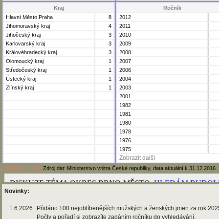
Kraj
Ročník
Hlavní Město Praha
8
2012
Jihomoravský kraj
4
2011
Jihočeský kraj
3
2010
Karlovarský kraj
3
2009
Královéhradecký kraj
3
2008
Olomoucký kraj
1
2007
Středočeský kraj
1
2006
Ústecký kraj
1
2004
Zlínský kraj
1
2003
2001
1982
1981
1980
1978
1976
1975
Zobrazit další
Verze pro tisk
Zdroj dat: Ministerstvo vnitra České republiky, data aktuální k 31.12.2016
Novinky:
1.6.2026
Přidáno 100 nejoblíbenějších mužských a ženských jmen za rok 202
Počty a pořadí si zobrazíte zadáním ročníku do vyhledávání.