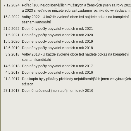
7.12.2024
Pořadí 100 nejoblíbenějších mužských a ženských jmen za roky 202
a 2023 si teď nově můžete zobrazit zadáním ročníku do vyhledávání.
15.8.2022
Volby 2022 - U každé zvolené obce teď najdete odkaz na kompletní
seznam kandidátů
21.5.2022
Doplněny počty obyvatel v obcích o rok 2021
11.5.2021
Doplněny počty obyvatel v obcích o rok 2020
15.5.2020
Doplněny počty obyvatel v obcích o rok 2019
13.5.2019
Doplněny počty obyvatel v obcích o rok 2018
3.9.2018
Volby 2018 - U každé zvolené obce teď najdete odkaz na kompletní
seznam kandidátů
14.5.2018
Doplněny počty obyvatel v obcích o rok 2017
4.5.2017
Doplněny počty obyvatel v obcích o rok 2016
11.3.2017
Do skupin byly přidány přehledy nejoblíbenějších jmen ve vybraných
státech
27.1.2017
Doplněna četnost jmen a příjmení o rok 2016