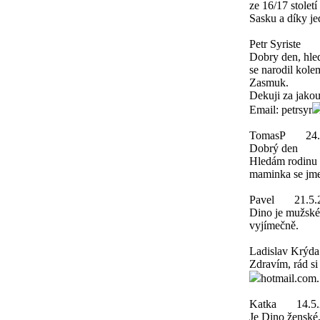
ze 16/17 stolet
Sasku a díky je
Petr Syriste
Dobry den, hle
se narodil kole
Zasmuk.
Dekuji za jakou
Email: petrsyr
TomasP
24
Dobrý den
Hledám rodinu 
maminka se jme
Pavel
21.5.
Dino je mužské
vyjímečně.
Ladislav Krýda
Zdravím, rád si
hotmail.com
Katka
14.5
Je Dino ženské