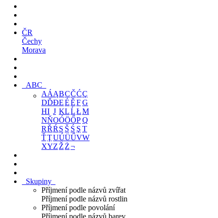
ČR
Čechy
Morava
ABC
A
Á
Ą
B
C
Č
Ć
Ç
D
Ď
Đ
E
É
Ě
F
G
H
I
J
K
L
Ĺ
Ł
M
N
Ň
O
Ó
Ö
Ő
P
Q
R
Ř
Ŕ
S
Š
Ś
Ş
T
Ť
Ţ
U
Ú
Ü
Ű
V
W
X
Y
Z
Ž
Ż
¬
Skupiny
Příjmení podle názvů zvířat
Příjmení podle názvů rostlin
Příjmení podle povolání
Příjmení podle názvů barev