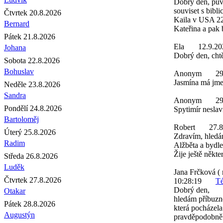
Dobrý den, pův
souviset s bibl
Čtvrtek 20.8.2026
Kaila v USA 22.
Bernard
Kateřina a pak 
Pátek 21.8.2026
Ela
12.9.20
Johana
Dobrý den, chtě
Sobota 22.8.2026
Bohuslav
Anonym
29
Jasmína má jmen
Neděle 23.8.2026
Sandra
Anonym
29
Pondělí 24.8.2026
Spytimír neslaví
Bartoloměj
Robert
27.8
Úterý 25.8.2026
Zdravím, hledá
Radim
Alžběta a bydle
Žije ještě někte
Středa 26.8.2026
Luděk
Jana Frčková ( 
Čtvrtek 27.8.2026
10:28:19
Té
Dobrý den,
Otakar
hledám příbuzn
Pátek 28.8.2026
která pocházela
Augustýn
pravděpodobně 