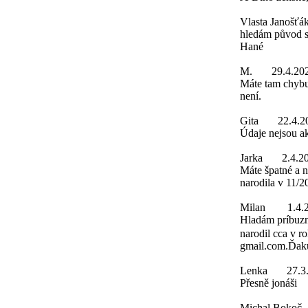
Vlasta Janošťá
hledám původ s
Hané
M.
29.4.20
Máte tam chybu
není.
Gita
22.4.2
Údaje nejsou a
Jarka
2.4.2
Máte špatné a 
narodila v 11/2
Milan
1.4.
Hladám príbuzn
narodil cca v r
gmail.com.Ďak
Lenka
27.3
Přesně jonáši
Michal Bokoč