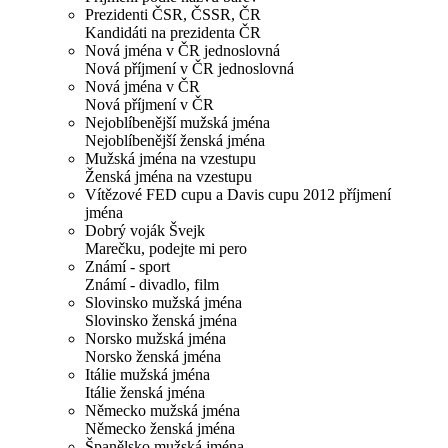
Prezidenti ČSR, ČSSR, ČR
Kandidáti na prezidenta ČR
Nová jména v ČR jednoslovná
Nová příjmení v ČR jednoslovná
Nová jména v ČR
Nová příjmení v ČR
Nejoblíbenější mužská jména
Nejoblíbenější ženská jména
Mužská jména na vzestupu
Ženská jména na vzestupu
Vítězové FED cupu a Davis cupu 2012 příjmení
jména
Dobrý voják Švejk
Marečku, podejte mi pero
Známí - sport
Známí - divadlo, film
Slovinsko mužská jména
Slovinsko ženská jména
Norsko mužská jména
Norsko ženská jména
Itálie mužská jména
Itálie ženská jména
Německo mužská jména
Německo ženská jména
Španělsko mužská jména