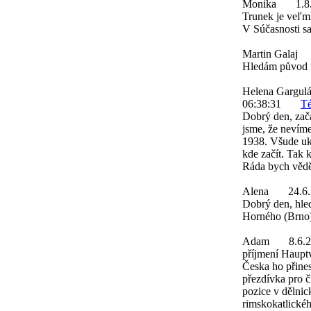
Monika
1.8
Trunek je veľmi
V Súčasnosti sa
Martin Galaj
Hledám původ m
Helena Gargul
06:38:31
Té
Dobrý den, zača
jsme, že nevím
1938. Všude uka
kde začít. Tak 
Ráda bych věděl
Alena
24.6
Dobrý den, hle
Horného (Brno
Adam
8.6.
příjmení Hauptv
Česka ho přines
přezdívka pro č
pozice v dělnick
rimskokatlickéh