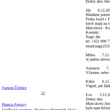
Dobry den, hle
Ján
8.12.20
Hladáme potom
Frnka Jozef r. 
ktorý majú na 
Marcelová - Kr
Kontakt:
Nagy Ján
tel. +421 908 
email:nagyj331
Mirka
7.12
Je jméno slove
Anonym
7.
Význam, nebo v
Klára
6.12
Vtipné, jak žád
Farnost Želetice
Eva
5.12.2
Dobry den.
Mam dceru Jasmi
Bianca-Agency
bylo nam řečeno
Umělecká agentura | Realizace Firemních Akcí |