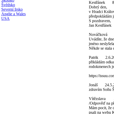
Skotsko
Kestřánek
8
Švédsko
Dobrý den,
Severní Irsko
v Hradci Králo
Anglie a Wales
předpokládám já
USA
S pozdravem,
Jan Kestřánek
Nováčková
Uvádíte, že dne
jméno neslyšela
Někde se stala
Patrik
2.6.2
přikládám odka
rodokmenech j
https://issuu.
Jonáš
24.5.
zdravím Soňu Šy
Vítězslava
/Odpověď na př
Mám pocit, že 
psali na webu K