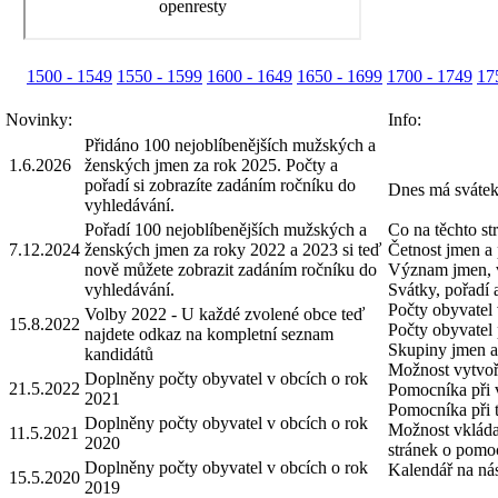
1500 - 1549
1550 - 1599
1600 - 1649
1650 - 1699
1700 - 1749
17
Novinky:
Info:
Přidáno 100 nejoblíbenějších mužských a
1.6.2026
ženských jmen za rok 2025. Počty a
pořadí si zobrazíte zadáním ročníku do
Dnes má svátek
vyhledávání.
Pořadí 100 nejoblíbenějších mužských a
Co na těchto st
7.12.2024
ženských jmen za roky 2022 a 2023 si teď
Četnost jmen a 
nově můžete zobrazit zadáním ročníku do
Význam jmen, 
vyhledávání.
Svátky, pořadí
Počty obyvatel 
Volby 2022 - U každé zvolené obce teď
15.8.2022
Počty obyvatel 
najdete odkaz na kompletní seznam
Skupiny jmen a 
kandidátů
Možnost vytvoři
Doplněny počty obyvatel v obcích o rok
21.5.2022
Pomocníka při 
2021
Pomocníka při 
Doplněny počty obyvatel v obcích o rok
Možnost vkláda
11.5.2021
2020
stránek o pomo
Doplněny počty obyvatel v obcích o rok
Kalendář na nás
15.5.2020
2019