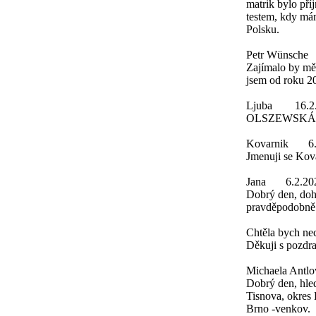
matrik bylo př
testem, kdy má
Polsku.
Petr Wünsche
Zajímalo by mě,
jsem od roku 20
Ljuba
16.2
OLSZEWSKÁ
Kovarnik
6
Jmenuji se Ko
Jana
6.2.20
Dobrý den, doh
pravděpodobně
Chtěla bych nec
Děkuji s pozdr
Michaela Antlo
Dobrý den, hle
Tisnova, okres 
Brno -venkov.