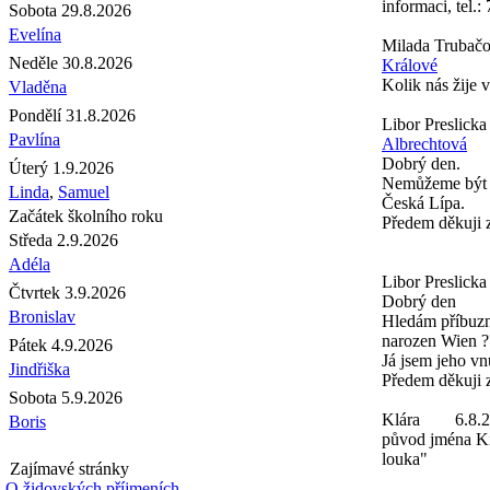
informaci, tel.
Sobota 29.8.2026
Evelína
Milada Trubač
Neděle 30.8.2026
Králové
Kolik nás žije 
Vladěna
Pondělí 31.8.2026
Libor Preslicka
Pavlína
Albrechtová
Dobrý den.
Úterý 1.9.2026
Nemůžeme být ně
Linda
,
Samuel
Česká Lípa.
Začátek školního roku
Předem děkuji
Středa 2.9.2026
Adéla
Libor Preslicka
Čtvrtek 3.9.2026
Dobrý den
Bronislav
Hledám příbuzné
narozen Wien ?
Pátek 4.9.2026
Já jsem jeho vn
Jindřiška
Předem děkuji 
Sobota 5.9.2026
Klára
6.8.
Boris
původ jména Ki
louka"
Zajímavé stránky
O židovských příjmeních