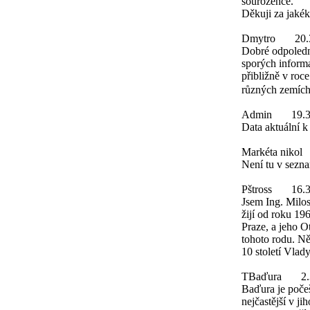
sourozence.
Děkuji za jakék
Dmytro
20.
Dobré odpoledn
sporých inform
přibližně v roc
různých zemích
Admin
19.
Data aktuální 
Markéta nikol
Není tu v sezn
Pštross
16.
Jsem Ing. Milos
žijí od roku 19
Praze, a jeho O
tohoto rodu. Něk
10 století Vlad
TBaďura
2
Baďura je počeš
nejčastější v 