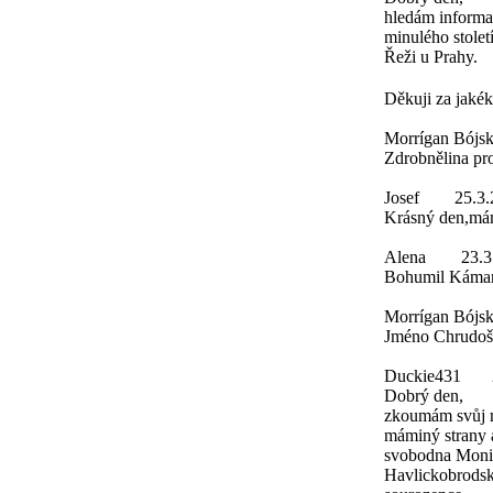
hledám informa
minulého stolet
Řeži u Prahy.
Děkuji za jakék
Morrígan Bójs
Zdrobnělina pro 
Josef
25.3.
Krásný den,mám 
Alena
23.3
Bohumil Káman 
Morrígan Bójs
Jméno Chrudoš z
Duckie431
Dobrý den,
zkoumám svůj m
máminý strany 
svobodna Monik
Havlickobrodsko