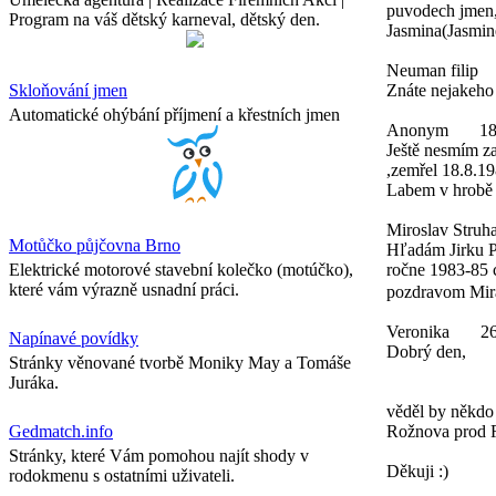
puvodech jmen,
Program na váš dětský karneval, dětský den.
Jasmina(Jasmine
Neuman filip
Skloňování jmen
Znáte nejakeho
Automatické ohýbání příjmení a křestních jmen
Anonym
18
Ještě nesmím z
,zemřel 18.8.19
Labem v hrobě 
Miroslav Struha
Motůčko půjčovna Brno
Hľadám Jirku P
Elektrické motorové stavební kolečko (motúčko),
ročne 1983-85 c
které vám výrazně usnadní práci.
pozdravom Mira
Veronika
26
Napínavé povídky
Dobrý den,
Stránky věnované tvorbě Moniky May a Tomáše
Juráka.
věděl by někdo 
Gedmatch.info
Rožnova prod 
Stránky, které Vám pomohou najít shody v
Děkuji :)
rodokmenu s ostatními uživateli.