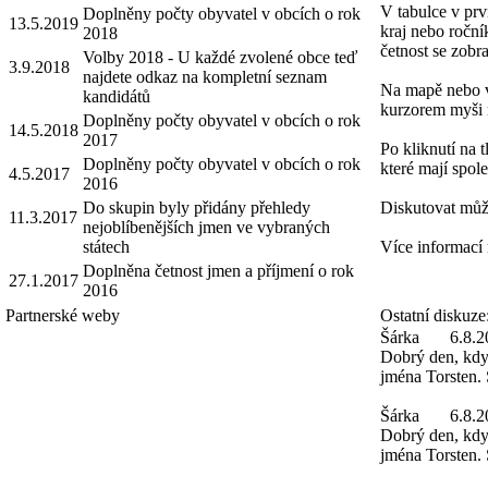
V tabulce v prv
Doplněny počty obyvatel v obcích o rok
13.5.2019
kraj nebo roční
2018
četnost se zobra
Volby 2018 - U každé zvolené obce teď
3.9.2018
najdete odkaz na kompletní seznam
Na mapě nebo v 
kandidátů
kurzorem myši 
Doplněny počty obyvatel v obcích o rok
14.5.2018
2017
Po kliknutí na 
Doplněny počty obyvatel v obcích o rok
které mají spole
4.5.2017
2016
Do skupin byly přidány přehledy
Diskutovat můž
11.3.2017
nejoblíbenějších jmen ve vybraných
státech
Více informací
Doplněna četnost jmen a příjmení o rok
27.1.2017
2016
Partnerské weby
Ostatní diskuze
Šárka
6.8.2
Dobrý den, kdy 
jména Torsten. 
Šárka
6.8.2
Dobrý den, kdy 
jména Torsten.