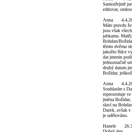
Samozřejmě jsem
editovat, omlo
Anna
4.4.2
Máte pravdu že
jsou však všec
jabkama. Matěj
Bohdan/Božidar
těmto dvěma sl
jakožto řídce v
dat jmenin podl
jednoznačně urč
druhý datum jme
Božidar, jeliko
Anna
4.4.2
Souhlasím s Da
reprezentuje v
jména Božidar,
slaví na Bohdan
Darek, avšak v 
je udělováno.
Hanele
26.
Dobrý den,