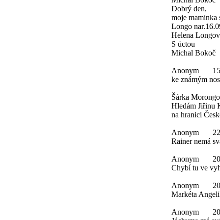
Dobrý den,
moje maminka s
Longo nar.16.0
Helena Longová
S úctou
Michal Bokoč
Anonym
15
ke známým nosi
Šárka Morongo
Hledám Jiřinu 
na hranici Česk
Anonym
22
Rainer nemá svá
Anonym
20
Chybí tu ve vy
Anonym
20
Markéta Angeli
Anonym
20