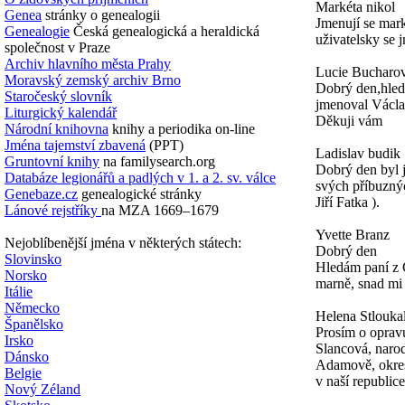
Markéta nikol
Genea
stránky o genealogii
Jmenují se mark
Genealogie
Česká genealogická a heraldická
uživatelsky se 
společnost v Praze
Archiv hlavního města Prahy
Lucie Bucharo
Moravský zemský archiv Brno
Dobrý den,hled
Staročeský slovník
jmenoval Václa
Liturgický kalendář
Děkuji vám
Národní knihovna
knihy a periodika on-line
Jména tajemství zbavená
(PPT)
Ladislav budik
Gruntovní knihy
na familysearch.org
Dobrý den byl 
Databáze legionářů a padlých v 1. a 2. sv. válce
svých příbuznýc
Genebaze.cz
genealogické stránky
Jiří Fatka ).
Lánové rejstříky
na MZA 1669–1679
Yvette Branz
Nejoblíbenější jména v některých státech:
Dobrý den
Slovinsko
Hledám paní z
Norsko
marně, snad mi
Itálie
Německo
Helena Stlouka
Španělsko
Prosím o oprav
Irsko
Slancová, narod
Dánsko
Adamově, okres
Belgie
v naší republice
Nový Zéland