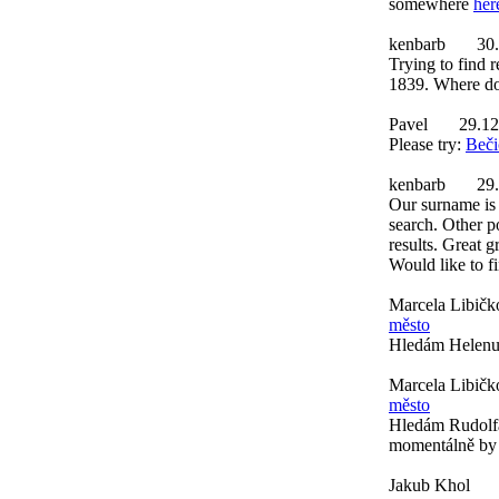
somewhere
her
kenbarb
30
Trying to find r
1839. Where do 
Pavel
29.12
Please try:
Beči
kenbarb
29
Our surname is 
search. Other p
results. Great 
Would like to f
Marcela Libičk
město
Hledám Helenu 
Marcela Libičk
město
Hledám Rudolfa
momentálně by 
Jakub Khol