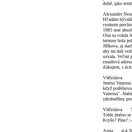
době, jako tem
Alexander Ne
Hľadám bývalú k
cestnom prechod
1985 sme absol
Ona sa volala
turnuse bola je
Jiříkova, aj st
aby mi dali ved
ozvala. Veľmi j
emailová adres
ďakujem, s úc
Vítězslava
Jméno Vanessa v
když potřebova
Vanessa". Jméno
zdrobněliny pr
Vítězslava
Tohle jméno se 
Kryšo? Píne? :
Anna
4.4.2