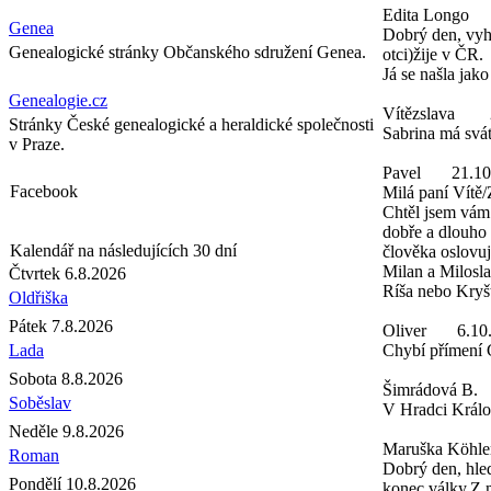
Edita Longo
Genea
Dobrý den, vyh
Genealogické stránky Občanského sdružení Genea.
otci)žije v ČR.
Já se našla jak
Genealogie.cz
Vítězslava
Stránky České genealogické a heraldické společnosti
Sabrina má svát
v Praze.
Pavel
21.10
Facebook
Milá paní Vítě/
Chtěl jsem vám
dobře a dlouho 
Kalendář na následujících 30 dní
člověka oslovu
Milan a Milosl
Čtvrtek 6.8.2026
Ríša nebo Kryš
Oldřiška
Pátek 7.8.2026
Oliver
6.10
Lada
Chybí přímení 
Sobota 8.8.2026
Šimrádová B.
Soběslav
V Hradci Králo
Neděle 9.8.2026
Maruška Köhle
Roman
Dobrý den, hle
Pondělí 10.8.2026
konec války.Z 