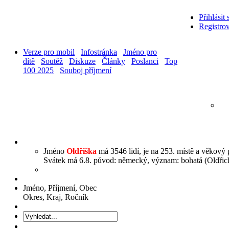
Přihlásit 
Registrov
Verze pro mobil
Infostránka
Jméno pro
dítě
Soutěž
Diskuze
Články
Poslanci
Top
100 2025
Souboj příjmení
Jméno
Oldřiška
má 3546 lidí, je na 253. místě a věkový 
Svátek má 6.8. původ: německý, význam: bohatá (Oldřich
Jméno, Příjmení, Obec
Okres, Kraj, Ročník