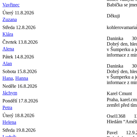
Vavřinec
Babička se jme
Úterý 11.8.2026
Děkuji
Zuzana
Středa 12.8.2026
kohlerovamaria
Klára
Daninka
30
Čtvrtek 13.8.2026
Dobrý den, hled
Alena
v Šumperku a je
informace z min
Pátek 14.8.2026
Alan
Daninka
30
Sobota 15.8.2026
Dobrý den, hled
v Šumperku a je
Hana
,
Hanna
informace z min
Neděle 16.8.2026
Jáchym
Karel Cmunt
Praha, karel.cm
Pondělí 17.8.2026
zemřel před tím
Petra
Úterý 18.8.2026
Osel1368
1
Hledám “Amélie
Helena
Středa 19.8.2026
Pavel
12.9.
Ludvík