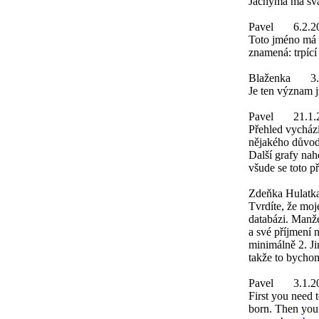
Jáchyma má svá
Pavel
6.2.2
Toto jméno má 
znamená: trpící
Blaženka
3
Je ten význam j
Pavel
21.1.
Přehled vychází
nějakého důvod
Další grafy nah
všude se toto p
Zdeňka Hulatk
Tvrdíte, že moje
databázi. Manžel
a své příjmení n
minimálně 2. Ji
takže to bychom
Pavel
3.1.2
First you need 
born. Then you w