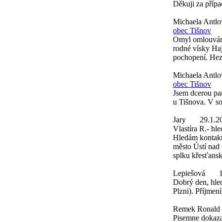
Děkuji za přípa
Michaela Antl
obec Tišnov
Omyl omlouvám 
rodné vísky Ha
pochopení. Hez
Michaela Antl
obec Tišnov
Jsem dcerou pa
u Tišnova. V s
Jary
29.1.2
Vlastíra R.- hl
Hledám kontakt 
město Ústí nad 
splku křesťans
Lepiešová
Dobrý den, hled
Plzni). Příjmen
Remek Ronald
Pisemne dokaza