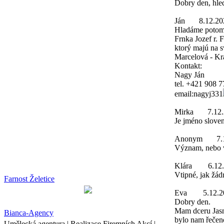
Dobry den, hle
Ján
8.12.20
Hladáme potom
Frnka Jozef r. 
ktorý majú na 
Marcelová - Kr
Kontakt:
Nagy Ján
tel. +421 908 
email:nagyj331
Mirka
7.12
Je jméno slove
Anonym
7.
Význam, nebo v
Klára
6.12
Vtipné, jak žád
Farnost Želetice
Eva
5.12.2
Dobry den.
Mam dceru Jasmi
Bianca-Agency
bylo nam řečeno
Umělecká agentura | Realizace Firemních Akcí |