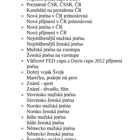
Prezidenti ČSR, ČSSR, ČR
Kandidáti na prezidenta ČR
Nová jména v ČR jednoslovná
Nová příjmení v ČR jednoslovná
Nová jména v ČR
Nová příjmení v ČR
Nejoblíbenější mužská jména
Nejoblíbenější ženská jména
Mužská jména na vzestupu
Ženská jména na vzestupu
Vítězové FED cupu a Davis cupu 2012 příjmení
jména
Dobrý voják Švejk
Marečku, podejte mi pero
Známí - sport
Známí - divadlo, film
Slovinsko mužská jména
Slovinsko ženská jména
Norsko mužská jména
Norsko ženská jména
Itálie mužská jména
Itálie ženská jména
Německo mužská jména
Německo ženská jména
Španělsko mužská jména