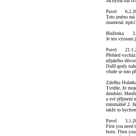
Jáchyma má svá
Pavel
6.2.2
Toto jméno má 
znamená: trpící
Blaženka
3
Je ten význam j
Pavel
21.1.
Přehled vychází
nějakého důvod
Další grafy nah
všude se toto p
Zdeňka Hulatk
Tvrdíte, že moje
databázi. Manžel
a své příjmení n
minimálně 2. Ji
takže to bychom
Pavel
3.1.2
First you need 
born. Then you w