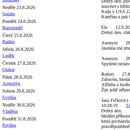
Dobrý den, pův
souviset s bibl
Neděle 23.8.2026
Kaila v USA 22.
Sandra
Kateřina a pak 
Pondělí 24.8.2026
Ela
12.9.20
Bartoloměj
Dobrý den, chtě
Úterý 25.8.2026
Radim
Anonym
29
Jasmína má jmen
Středa 26.8.2026
Luděk
Anonym
29
Čtvrtek 27.8.2026
Spytimír neslaví
Otakar
Robert
27.8
Pátek 28.8.2026
Zdravím, hledá
Augustýn
Alžběta a bydle
Žije ještě někte
Sobota 29.8.2026
Evelína
Jana Frčková ( 
Neděle 30.8.2026
10:28:19
Té
Dobrý den,
Vladěna
hledám příbuzn
Pondělí 31.8.2026
která pocházela
Pavlína
pravděpodobně 