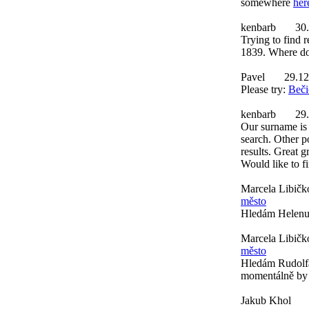
somewhere
her
kenbarb
30
Trying to find r
1839. Where do 
Pavel
29.12
Please try:
Beči
kenbarb
29
Our surname is 
search. Other p
results. Great 
Would like to f
Marcela Libičk
město
Hledám Helenu 
Marcela Libičk
město
Hledám Rudolfa
momentálně by 
Jakub Khol