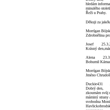
hledám informa
minulého stolet
Řeži u Prahy.
Děkuji za jakék
Morrígan Bójs
Zdrobnělina pro 
Josef
25.3.
Krásný den,mám 
Alena
23.3
Bohumil Káman 
Morrígan Bójs
Jméno Chrudoš z
Duckie431
Dobrý den,
zkoumám svůj m
máminý strany 
svobodna Monik
Havlickobrodsko