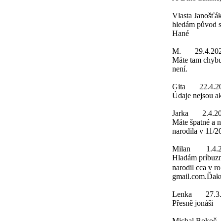
Vlasta Janošťá
hledám původ s
Hané
M.
29.4.20
Máte tam chybu
není.
Gita
22.4.2
Údaje nejsou a
Jarka
2.4.2
Máte špatné a 
narodila v 11/2
Milan
1.4.
Hladám príbuzn
narodil cca v r
gmail.com.Ďak
Lenka
27.3
Přesně jonáši
Michal Bokoč