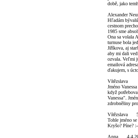
době, jako tem
Alexander Ne
Hľadám bývalú k
cestnom prechod
1985 sme absol
Ona sa volala
turnuse bola je
Jiříkova, aj st
aby mi dali ved
ozvala. Veľmi j
emailová adres
ďakujem, s úc
Vítězslava
Jméno Vanessa v
když potřebova
Vanessa". Jméno
zdrobněliny pr
Vítězslava
Tohle jméno se 
Kryšo? Píne? :
Anna
4.4.2