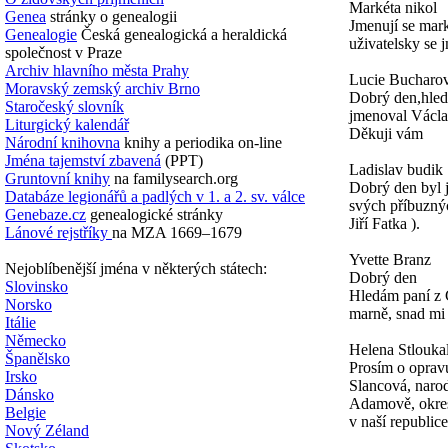
Markéta nikol
Genea
stránky o genealogii
Jmenují se mark
Genealogie
Česká genealogická a heraldická
uživatelsky se 
společnost v Praze
Archiv hlavního města Prahy
Lucie Bucharo
Moravský zemský archiv Brno
Dobrý den,hled
Staročeský slovník
jmenoval Václa
Liturgický kalendář
Děkuji vám
Národní knihovna
knihy a periodika on-line
Jména tajemství zbavená
(PPT)
Ladislav budik
Gruntovní knihy
na familysearch.org
Dobrý den byl 
Databáze legionářů a padlých v 1. a 2. sv. válce
svých příbuznýc
Genebaze.cz
genealogické stránky
Jiří Fatka ).
Lánové rejstříky
na MZA 1669–1679
Yvette Branz
Nejoblíbenější jména v některých státech:
Dobrý den
Slovinsko
Hledám paní z
Norsko
marně, snad mi
Itálie
Německo
Helena Stlouka
Španělsko
Prosím o oprav
Irsko
Slancová, narod
Dánsko
Adamově, okres
Belgie
v naší republice
Nový Zéland