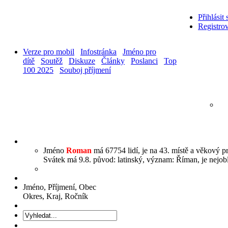
Přihlásit 
Registrov
Verze pro mobil
Infostránka
Jméno pro
dítě
Soutěž
Diskuze
Články
Poslanci
Top
100 2025
Souboj příjmení
Jméno
Roman
má 67754 lidí, je na 43. místě a věkový pr
Svátek má 9.8. původ: latinský, význam: Říman, je nejoblí
Jméno, Příjmení, Obec
Okres, Kraj, Ročník