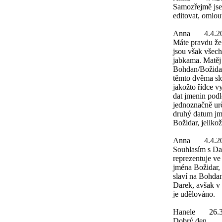
Samozřejmě jsem
editovat, omlo
Anna
4.4.2
Máte pravdu že
jsou však všec
jabkama. Matěj
Bohdan/Božidar
těmto dvěma sl
jakožto řídce v
dat jmenin podl
jednoznačně urč
druhý datum jme
Božidar, jeliko
Anna
4.4.2
Souhlasím s Da
reprezentuje v
jména Božidar,
slaví na Bohdan
Darek, avšak v 
je udělováno.
Hanele
26.
Dobrý den,