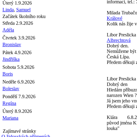
informaci, tel.
Úterý 1.9.2026
Linda
,
Samuel
Milada Trubač
Začátek školního roku
Králové
Středa 2.9.2026
Kolik nás žije 
Adéla
Libor Preslicka
Čtvrtek 3.9.2026
Albrechtová
Bronislav
Dobrý den.
Nemůžeme být ně
Pátek 4.9.2026
Česká Lípa.
Jindřiška
Předem děkuji
Sobota 5.9.2026
Boris
Libor Preslicka
Neděle 6.9.2026
Dobrý den
Boleslav
Hledám příbuzné
narozen Wien ?
Pondělí 7.9.2026
Já jsem jeho vn
Regína
Předem děkuji 
Úterý 8.9.2026
Klára
6.8.
Mariana
původ jména Ki
louka"
Zajímavé stránky
O židovských příjmeních