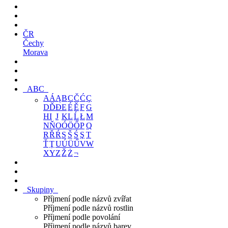
ČR
Čechy
Morava
ABC
A
Á
Ą
B
C
Č
Ć
Ç
D
Ď
Đ
E
É
Ě
F
G
H
I
J
K
L
Ĺ
Ł
M
N
Ň
O
Ó
Ö
Ő
P
Q
R
Ř
Ŕ
S
Š
Ś
Ş
T
Ť
Ţ
U
Ú
Ü
Ű
V
W
X
Y
Z
Ž
Ż
¬
Skupiny
Příjmení podle názvů zvířat
Příjmení podle názvů rostlin
Příjmení podle povolání
Příjmení podle názvů barev