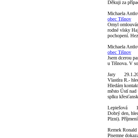
Děkuji za přípa
Michaela Antl
obec Tišnov
Omyl omlouvám 
rodné vísky Ha
pochopení. Hez
Michaela Antl
obec Tišnov
Jsem dcerou pa
u Tišnova. V s
Jary
29.1.2
Vlastíra R.- hl
Hledám kontakt 
město Ústí nad 
splku křesťans
Lepiešová
Dobrý den, hled
Plzni). Příjmen
Remek Ronald
Pisemne dokaza