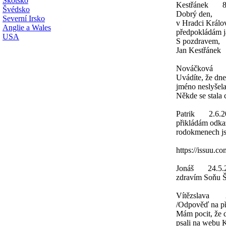
Skotsko
Kestřánek
8
Švédsko
Dobrý den,
Severní Irsko
v Hradci Králo
Anglie a Wales
předpokládám já
USA
S pozdravem,
Jan Kestřánek
Nováčková
Uvádíte, že dne
jméno neslyšela
Někde se stala
Patrik
2.6.2
přikládám odka
rodokmenech j
https://issuu.
Jonáš
24.5.
zdravím Soňu Šy
Vítězslava
/Odpověď na př
Mám pocit, že 
psali na webu K