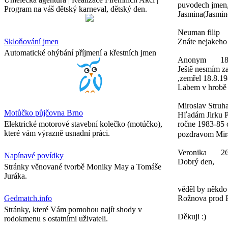
puvodech jmen,
Program na váš dětský karneval, dětský den.
Jasmina(Jasmine
Neuman filip
Skloňování jmen
Znáte nejakeho
Automatické ohýbání příjmení a křestních jmen
Anonym
18
Ještě nesmím z
,zemřel 18.8.19
Labem v hrobě 
Miroslav Struha
Motůčko půjčovna Brno
Hľadám Jirku P
Elektrické motorové stavební kolečko (motúčko),
ročne 1983-85 c
které vám výrazně usnadní práci.
pozdravom Mira
Veronika
26
Napínavé povídky
Dobrý den,
Stránky věnované tvorbě Moniky May a Tomáše
Juráka.
věděl by někdo 
Gedmatch.info
Rožnova prod 
Stránky, které Vám pomohou najít shody v
Děkuji :)
rodokmenu s ostatními uživateli.