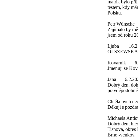
matrik bylo př
testem, kdy má
Polsku.
Petr Wünsche
Zajímalo by mě,
jsem od roku 20
Ljuba
16.2
OLSZEWSKÁ
Kovarnik
6
Jmenuji se Ko
Jana
6.2.20
Dobrý den, doh
pravděpodobně
Chtěla bych nec
Děkuji s pozdr
Michaela Antlo
Dobrý den, hle
Tisnova, okres 
Brno -venkov.