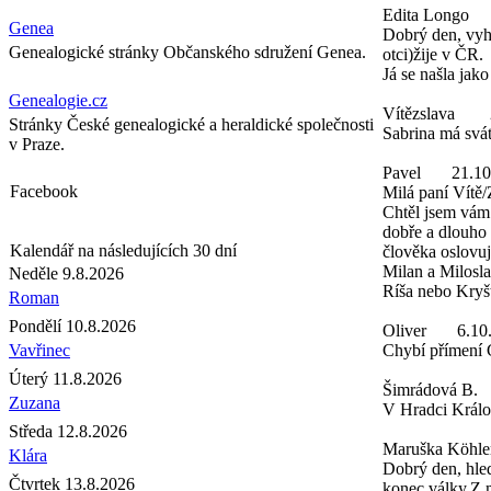
Edita Longo
Genea
Dobrý den, vyh
Genealogické stránky Občanského sdružení Genea.
otci)žije v ČR.
Já se našla jak
Genealogie.cz
Vítězslava
Stránky České genealogické a heraldické společnosti
Sabrina má svát
v Praze.
Pavel
21.10
Facebook
Milá paní Vítě/
Chtěl jsem vám
dobře a dlouho 
Kalendář na následujících 30 dní
člověka oslovu
Milan a Milosl
Neděle 9.8.2026
Ríša nebo Kryš
Roman
Pondělí 10.8.2026
Oliver
6.10
Vavřinec
Chybí přímení 
Úterý 11.8.2026
Šimrádová B.
Zuzana
V Hradci Králo
Středa 12.8.2026
Maruška Köhle
Klára
Dobrý den, hle
Čtvrtek 13.8.2026
konec války.Z 