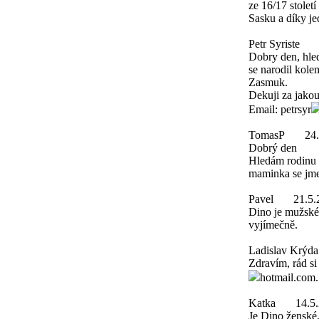
ze 16/17 stolet
Sasku a díky je
Petr Syriste
Dobry den, hle
se narodil kole
Zasmuk.
Dekuji za jakou
Email: petrsyr
TomasP
24
Dobrý den
Hledám rodinu 
maminka se jme
Pavel
21.5.
Dino je mužské
vyjímečně.
Ladislav Krýda
Zdravím, rád si
hotmail.com
Katka
14.5
Je Dino ženské