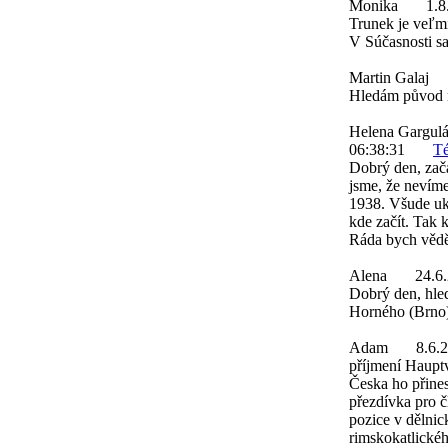
Monika
1.8
Trunek je veľmi
V Súčasnosti sa
Martin Galaj
Hledám původ m
Helena Gargul
06:38:31
Té
Dobrý den, zača
jsme, že nevím
1938. Všude uka
kde začít. Tak 
Ráda bych věděl
Alena
24.6
Dobrý den, hle
Horného (Brno
Adam
8.6.
příjmení Hauptv
Česka ho přines
přezdívka pro č
pozice v dělnick
rimskokatlickéh