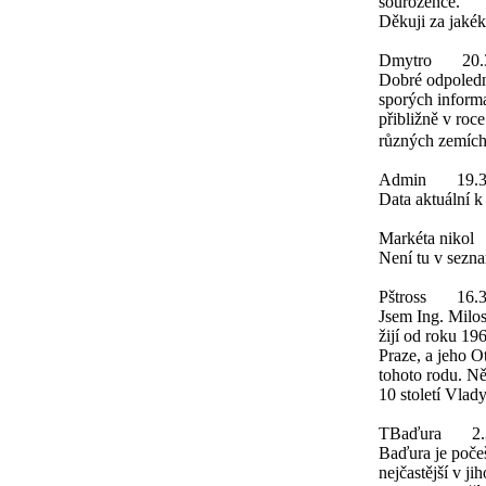
sourozence.
Děkuji za jakék
Dmytro
20.
Dobré odpoledn
sporých inform
přibližně v roc
různých zemích
Admin
19.
Data aktuální 
Markéta nikol
Není tu v sezn
Pštross
16.
Jsem Ing. Milos
žijí od roku 19
Praze, a jeho O
tohoto rodu. Něk
10 století Vlad
TBaďura
2
Baďura je počeš
nejčastější v 