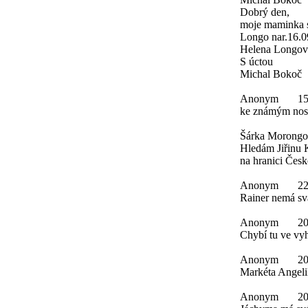
Dobrý den,
moje maminka s
Longo nar.16.0
Helena Longová
S úctou
Michal Bokoč
Anonym
15
ke známým nosi
Šárka Morongo
Hledám Jiřinu 
na hranici Česk
Anonym
22
Rainer nemá svá
Anonym
20
Chybí tu ve vy
Anonym
20
Markéta Angeli
Anonym
20