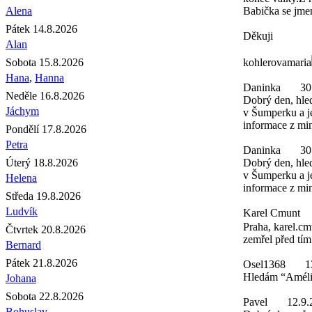
Alena
Babička se jme
Pátek 14.8.2026
Děkuji
Alan
Sobota 15.8.2026
kohlerovamaria
Hana
,
Hanna
Daninka
30
Neděle 16.8.2026
Dobrý den, hled
Jáchym
v Šumperku a je
informace z min
Pondělí 17.8.2026
Petra
Daninka
30
Úterý 18.8.2026
Dobrý den, hled
v Šumperku a je
Helena
informace z min
Středa 19.8.2026
Ludvík
Karel Cmunt
Praha, karel.cm
Čtvrtek 20.8.2026
zemřel před tím
Bernard
Pátek 21.8.2026
Osel1368
1
Hledám “Amélie
Johana
Sobota 22.8.2026
Pavel
12.9.
Bohuslav