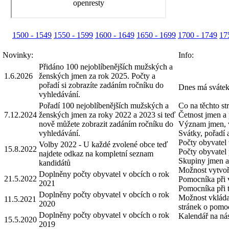
1500 - 1549
1550 - 1599
1600 - 1649
1650 - 1699
1700 - 1749
17
Novinky:
Info:
Přidáno 100 nejoblíbenějších mužských a
1.6.2026
ženských jmen za rok 2025. Počty a
pořadí si zobrazíte zadáním ročníku do
Dnes má svátek
vyhledávání.
Pořadí 100 nejoblíbenějších mužských a
Co na těchto st
7.12.2024
ženských jmen za roky 2022 a 2023 si teď
Četnost jmen a 
nově můžete zobrazit zadáním ročníku do
Význam jmen, 
vyhledávání.
Svátky, pořadí
Počty obyvatel 
Volby 2022 - U každé zvolené obce teď
15.8.2022
Počty obyvatel 
najdete odkaz na kompletní seznam
Skupiny jmen a 
kandidátů
Možnost vytvoři
Doplněny počty obyvatel v obcích o rok
21.5.2022
Pomocníka při 
2021
Pomocníka při 
Doplněny počty obyvatel v obcích o rok
Možnost vkláda
11.5.2021
2020
stránek o pomo
Doplněny počty obyvatel v obcích o rok
Kalendář na nás
15.5.2020
2019