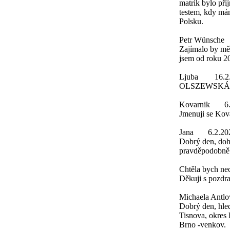
matrik bylo př
testem, kdy má
Polsku.
Petr Wünsche
Zajímalo by mě,
jsem od roku 20
Ljuba
16.2
OLSZEWSKÁ
Kovarnik
6
Jmenuji se Ko
Jana
6.2.20
Dobrý den, doh
pravděpodobně
Chtěla bych nec
Děkuji s pozdr
Michaela Antlo
Dobrý den, hle
Tisnova, okres 
Brno -venkov.