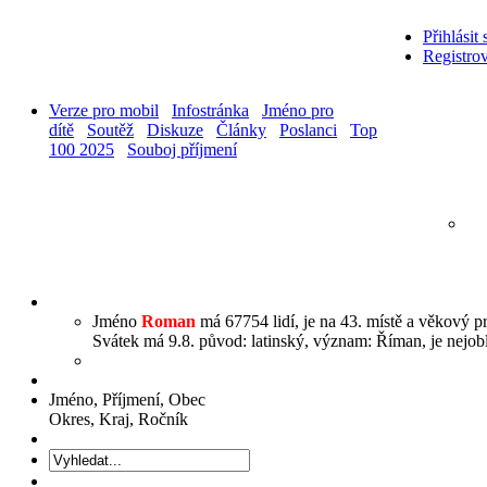
Přihlásit 
Registrov
Verze pro mobil
Infostránka
Jméno pro
dítě
Soutěž
Diskuze
Články
Poslanci
Top
100 2025
Souboj příjmení
Jméno
Roman
má 67754 lidí, je na 43. místě a věkový pr
Svátek má 9.8. původ: latinský, význam: Říman, je nejoblí
Jméno, Příjmení, Obec
Okres, Kraj, Ročník