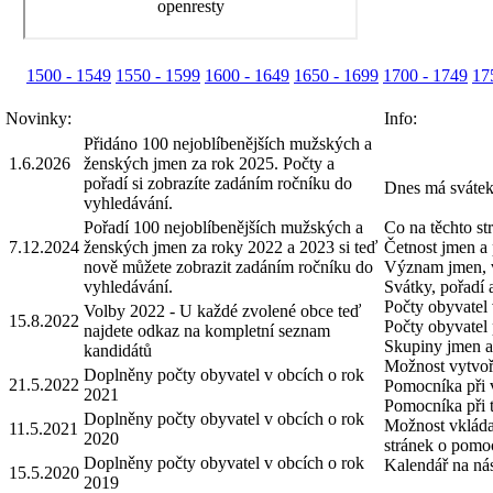
1500 - 1549
1550 - 1599
1600 - 1649
1650 - 1699
1700 - 1749
17
Novinky:
Info:
Přidáno 100 nejoblíbenějších mužských a
1.6.2026
ženských jmen za rok 2025. Počty a
pořadí si zobrazíte zadáním ročníku do
Dnes má svátek
vyhledávání.
Pořadí 100 nejoblíbenějších mužských a
Co na těchto st
7.12.2024
ženských jmen za roky 2022 a 2023 si teď
Četnost jmen a 
nově můžete zobrazit zadáním ročníku do
Význam jmen, 
vyhledávání.
Svátky, pořadí
Počty obyvatel 
Volby 2022 - U každé zvolené obce teď
15.8.2022
Počty obyvatel 
najdete odkaz na kompletní seznam
Skupiny jmen a 
kandidátů
Možnost vytvoři
Doplněny počty obyvatel v obcích o rok
21.5.2022
Pomocníka při 
2021
Pomocníka při 
Doplněny počty obyvatel v obcích o rok
Možnost vkláda
11.5.2021
2020
stránek o pomo
Doplněny počty obyvatel v obcích o rok
Kalendář na nás
15.5.2020
2019