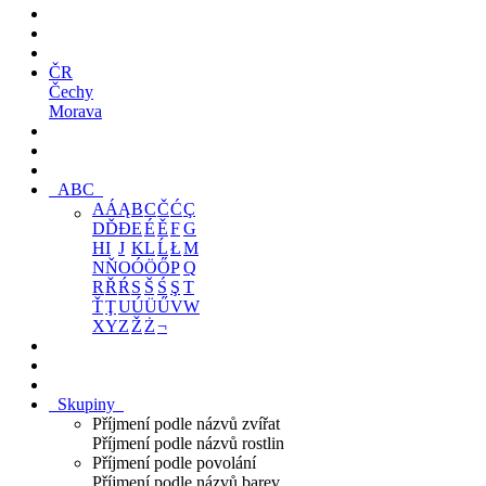
ČR
Čechy
Morava
ABC
A
Á
Ą
B
C
Č
Ć
Ç
D
Ď
Đ
E
É
Ě
F
G
H
I
J
K
L
Ĺ
Ł
M
N
Ň
O
Ó
Ö
Ő
P
Q
R
Ř
Ŕ
S
Š
Ś
Ş
T
Ť
Ţ
U
Ú
Ü
Ű
V
W
X
Y
Z
Ž
Ż
¬
Skupiny
Příjmení podle názvů zvířat
Příjmení podle názvů rostlin
Příjmení podle povolání
Příjmení podle názvů barev