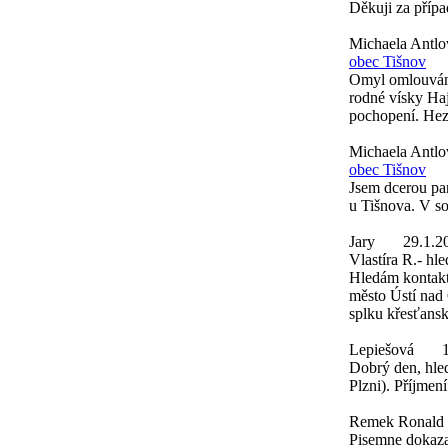
Děkuji za přípa
Michaela Antl
obec Tišnov
Omyl omlouvám 
rodné vísky Ha
pochopení. Hez
Michaela Antl
obec Tišnov
Jsem dcerou pa
u Tišnova. V s
Jary
29.1.2
Vlastíra R.- hl
Hledám kontakt 
město Ústí nad 
splku křesťans
Lepiešová
Dobrý den, hled
Plzni). Příjmen
Remek Ronald
Pisemne dokaza