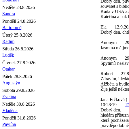
Dobrý den, pův
souviset s bibl
Neděle 23.8.2026
Kaila v USA 22.
Sandra
Kateřina a pak 
Pondělí 24.8.2026
Ela
12.9.20
Bartoloměj
Dobrý den, chtě
Úterý 25.8.2026
Radim
Anonym
29
Jasmína má jmen
Středa 26.8.2026
Luděk
Anonym
29
Čtvrtek 27.8.2026
Spytimír neslaví
Otakar
Robert
27.8
Pátek 28.8.2026
Zdravím, hledá
Augustýn
Alžběta a bydle
Žije ještě někte
Sobota 29.8.2026
Evelína
Jana Frčková ( 
Neděle 30.8.2026
10:28:19
Té
Dobrý den,
Vladěna
hledám příbuzn
Pondělí 31.8.2026
která pocházela
Pavlína
pravděpodobně 