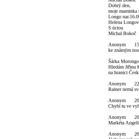
Dobrý den,
moje maminka s
Longo nar.16.0
Helena Longová
S úctou
Michal Bokoč
Anonym
15
ke známým nosi
Šárka Morongo
Hledám Jiřinu 
na hranici Česk
Anonym
22
Rainer nemá svá
Anonym
20
Chybí tu ve vy
Anonym
20
Markéta Angeli
Anonym
20