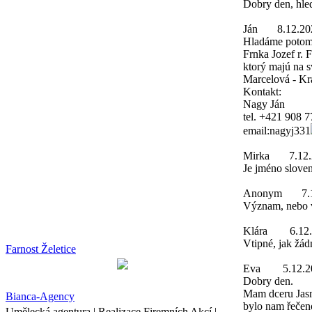
Dobry den, hle
Ján
8.12.20
Hladáme potom
Frnka Jozef r. 
ktorý majú na 
Marcelová - Kr
Kontakt:
Nagy Ján
tel. +421 908 
email:nagyj331
Mirka
7.12
Je jméno slove
Anonym
7.
Význam, nebo v
Klára
6.12
Vtipné, jak žád
Farnost Želetice
Eva
5.12.2
Dobry den.
Mam dceru Jasmi
Bianca-Agency
bylo nam řečeno
Umělecká agentura | Realizace Firemních Akcí |