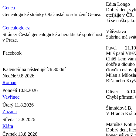
Edita Longo
Genea
Dobrý den, vyh
Genealogické stránky Občanského sdružení Genea.
otci)žije v ČR.
Já se našla jak
Genealogie.cz
Vítězslava
Stránky České genealogické a heraldické společnosti
Sabrina má svát
v Praze.
Pavel
21.10
Facebook
Milá paní Vítě/
Chtěl jsem vám
dobře a dlouho 
Kalendář na následujících 30 dní
člověka oslovu
Milan a Milosl
Neděle 9.8.2026
Ríša nebo Kryš
Roman
Pondělí 10.8.2026
Oliver
6.10
Vavřinec
Chybí přímení 
Úterý 11.8.2026
Šimrádová B.
Zuzana
V Hradci Králo
Středa 12.8.2026
Maruška Köhle
Klára
Dobrý den, hle
Čtvrtek 13.8.2026
konec války.Z 