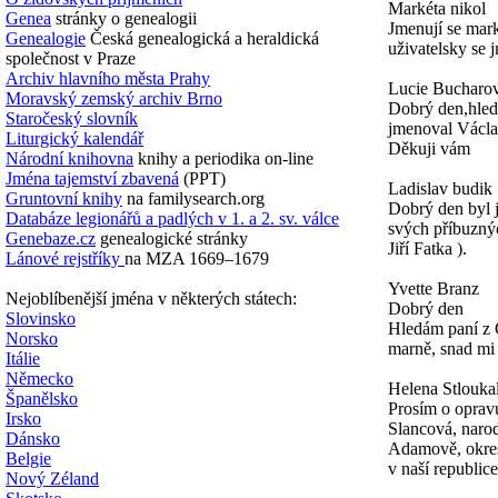
Markéta nikol
Genea
stránky o genealogii
Jmenují se mark
Genealogie
Česká genealogická a heraldická
uživatelsky se 
společnost v Praze
Archiv hlavního města Prahy
Lucie Bucharo
Moravský zemský archiv Brno
Dobrý den,hled
Staročeský slovník
jmenoval Václa
Liturgický kalendář
Děkuji vám
Národní knihovna
knihy a periodika on-line
Jména tajemství zbavená
(PPT)
Ladislav budik
Gruntovní knihy
na familysearch.org
Dobrý den byl 
Databáze legionářů a padlých v 1. a 2. sv. válce
svých příbuznýc
Genebaze.cz
genealogické stránky
Jiří Fatka ).
Lánové rejstříky
na MZA 1669–1679
Yvette Branz
Nejoblíbenější jména v některých státech:
Dobrý den
Slovinsko
Hledám paní z
Norsko
marně, snad mi
Itálie
Německo
Helena Stlouka
Španělsko
Prosím o oprav
Irsko
Slancová, narod
Dánsko
Adamově, okres
Belgie
v naší republice
Nový Zéland