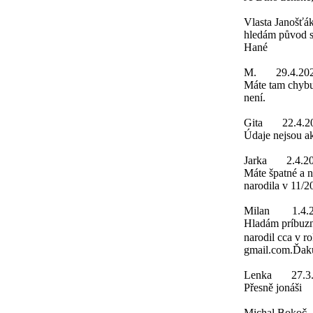
Vlasta Janošťá
hledám původ s
Hané
M.
29.4.20
Máte tam chybu
není.
Gita
22.4.2
Údaje nejsou a
Jarka
2.4.2
Máte špatné a 
narodila v 11/2
Milan
1.4.
Hladám príbuzn
narodil cca v r
gmail.com.Ďak
Lenka
27.3
Přesně jonáši
Michal Bokoč