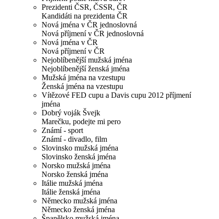
Prezidenti ČSR, ČSSR, ČR
Kandidáti na prezidenta ČR
Nová jména v ČR jednoslovná
Nová příjmení v ČR jednoslovná
Nová jména v ČR
Nová příjmení v ČR
Nejoblíbenější mužská jména
Nejoblíbenější ženská jména
Mužská jména na vzestupu
Ženská jména na vzestupu
Vítězové FED cupu a Davis cupu 2012 příjmení
jména
Dobrý voják Švejk
Marečku, podejte mi pero
Známí - sport
Známí - divadlo, film
Slovinsko mužská jména
Slovinsko ženská jména
Norsko mužská jména
Norsko ženská jména
Itálie mužská jména
Itálie ženská jména
Německo mužská jména
Německo ženská jména
Španělsko mužská jména