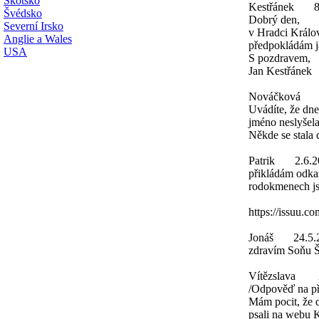
Skotsko
Kestřánek
8
Švédsko
Dobrý den,
Severní Irsko
v Hradci Králo
Anglie a Wales
předpokládám já
USA
S pozdravem,
Jan Kestřánek
Nováčková
Uvádíte, že dne
jméno neslyšela
Někde se stala
Patrik
2.6.2
přikládám odka
rodokmenech j
https://issuu.
Jonáš
24.5.
zdravím Soňu Šy
Vítězslava
/Odpověď na př
Mám pocit, že 
psali na webu K