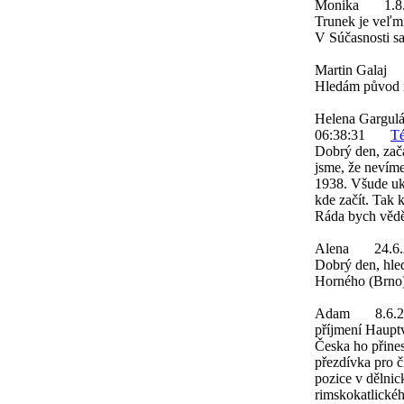
Monika
1.8
Trunek je veľmi
V Súčasnosti sa
Martin Galaj
Hledám původ m
Helena Gargul
06:38:31
Té
Dobrý den, zača
jsme, že nevím
1938. Všude uka
kde začít. Tak 
Ráda bych věděl
Alena
24.6
Dobrý den, hle
Horného (Brno
Adam
8.6.
příjmení Hauptv
Česka ho přines
přezdívka pro č
pozice v dělnick
rimskokatlickéh