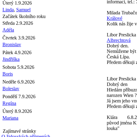
informaci, tel.
Úterý 1.9.2026
Linda
,
Samuel
Milada Trubač
Začátek školního roku
Králové
Středa 2.9.2026
Kolik nás žije 
Adéla
Libor Preslicka
Čtvrtek 3.9.2026
Albrechtová
Bronislav
Dobrý den.
Nemůžeme být ně
Pátek 4.9.2026
Česká Lípa.
Jindřiška
Předem děkuji
Sobota 5.9.2026
Boris
Libor Preslicka
Neděle 6.9.2026
Dobrý den
Boleslav
Hledám příbuzné
narozen Wien ?
Pondělí 7.9.2026
Já jsem jeho vn
Regína
Předem děkuji 
Úterý 8.9.2026
Klára
6.8.
Mariana
původ jména Ki
louka"
Zajímavé stránky
O židovských příjmeních