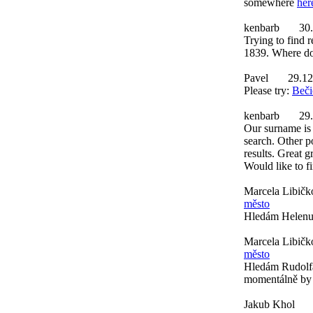
somewhere
her
kenbarb
30
Trying to find r
1839. Where do 
Pavel
29.12
Please try:
Beči
kenbarb
29
Our surname is 
search. Other p
results. Great 
Would like to f
Marcela Libičk
město
Hledám Helenu 
Marcela Libičk
město
Hledám Rudolfa
momentálně by 
Jakub Khol