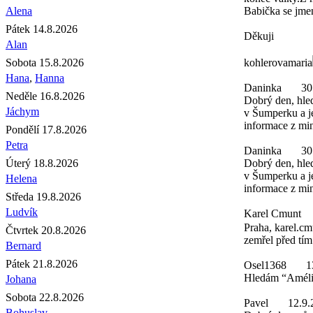
Alena
Babička se jme
Pátek 14.8.2026
Děkuji
Alan
Sobota 15.8.2026
kohlerovamaria
Hana
,
Hanna
Daninka
30
Neděle 16.8.2026
Dobrý den, hled
Jáchym
v Šumperku a je
informace z min
Pondělí 17.8.2026
Petra
Daninka
30
Úterý 18.8.2026
Dobrý den, hled
v Šumperku a je
Helena
informace z min
Středa 19.8.2026
Ludvík
Karel Cmunt
Praha, karel.cm
Čtvrtek 20.8.2026
zemřel před tím
Bernard
Pátek 21.8.2026
Osel1368
1
Hledám “Amélie
Johana
Sobota 22.8.2026
Pavel
12.9.
Bohuslav