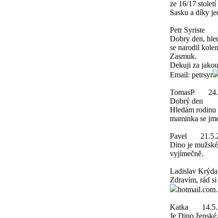
ze 16/17 stolet
Sasku a díky je
Petr Syriste
Dobry den, hle
se narodil kole
Zasmuk.
Dekuji za jakou
Email: petrsyr
TomasP
24
Dobrý den
Hledám rodinu 
maminka se jme
Pavel
21.5.
Dino je mužské
vyjímečně.
Ladislav Krýda
Zdravím, rád si
hotmail.com
Katka
14.5
Je Dino ženské