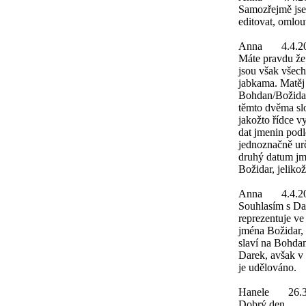
Samozřejmě jsem
editovat, omlo
Anna
4.4.2
Máte pravdu že
jsou však všec
jabkama. Matěj
Bohdan/Božidar
těmto dvěma sl
jakožto řídce v
dat jmenin podl
jednoznačně urč
druhý datum jme
Božidar, jeliko
Anna
4.4.2
Souhlasím s Da
reprezentuje v
jména Božidar,
slaví na Bohdan
Darek, avšak v 
je udělováno.
Hanele
26.
Dobrý den,