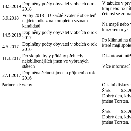
V tabulce v prv
Doplněny počty obyvatel v obcích o rok
13.5.2019
kraj nebo roční
2018
četnost se zobra
Volby 2018 - U každé zvolené obce teď
3.9.2018
najdete odkaz na kompletní seznam
Na mapě nebo v 
kandidátů
kurzorem myši 
Doplněny počty obyvatel v obcích o rok
14.5.2018
2017
Po kliknutí na 
Doplněny počty obyvatel v obcích o rok
které mají spole
4.5.2017
2016
Do skupin byly přidány přehledy
Diskutovat můž
11.3.2017
nejoblíbenějších jmen ve vybraných
státech
Více informací
Doplněna četnost jmen a příjmení o rok
27.1.2017
2016
Partnerské weby
Ostatní diskuze
Šárka
6.8.2
Dobrý den, kdy 
jména Torsten. 
Šárka
6.8.2
Dobrý den, kdy 
jména Torsten.