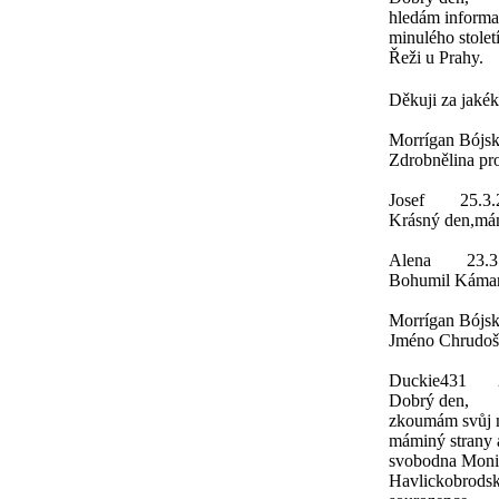
hledám informa
minulého stolet
Řeži u Prahy.
Děkuji za jakék
Morrígan Bójs
Zdrobnělina pro 
Josef
25.3.
Krásný den,mám 
Alena
23.3
Bohumil Káman 
Morrígan Bójs
Jméno Chrudoš z
Duckie431
Dobrý den,
zkoumám svůj m
máminý strany 
svobodna Monik
Havlickobrodsko