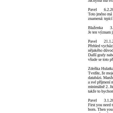
Jáchyma má svá
Pavel
6.2.2
Toto jméno má 
znamená: trpící
Blaženka
3
Je ten význam j
Pavel
21.1.
Přehled vychází
nějakého důvod
Další grafy nah
všude se toto p
Zdeňka Hulatk
Tvrdíte, že moje
databázi. Manžel
a své příjmení n
minimálně 2. Ji
takže to bychom
Pavel
3.1.2
First you need 
born. Then you w