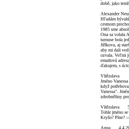
době, jako tem
Alexander Ne
Hľadám bývalú k
cestnom prechod
1985 sme absol
Ona sa volala
turnuse bola je
Jiříkova, aj st
aby mi dali ved
ozvala. Veľmi j
emailová adres
ďakujem, s úc
Vítězslava
Jméno Vanessa v
když potřebova
Vanessa". Jméno
zdrobněliny pr
Vítězslava
Tohle jméno se 
Kryšo? Píne? :
Anna
4.4.2