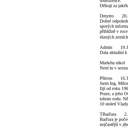
sourozence.
Děkuji za jakék
Dmytro
20.
Dobré odpoledn
sporých inform
přibližně v roc
různých zemích
Admin
19.
Data aktuální 
Markéta nikol
Není tu v sezn
Pštross
16.
Jsem Ing. Milos
žijí od roku 19
Praze, a jeho O
tohoto rodu. Něk
10 století Vlad
TBaďura
2
Baďura je počeš
nejčastější v 