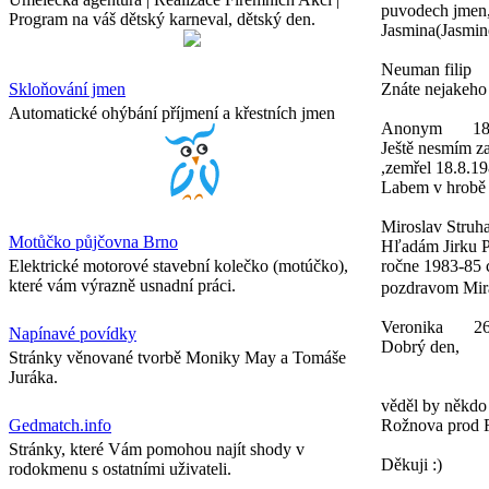
puvodech jmen,
Program na váš dětský karneval, dětský den.
Jasmina(Jasmine
Neuman filip
Skloňování jmen
Znáte nejakeho
Automatické ohýbání příjmení a křestních jmen
Anonym
18
Ještě nesmím z
,zemřel 18.8.19
Labem v hrobě 
Miroslav Struha
Motůčko půjčovna Brno
Hľadám Jirku P
Elektrické motorové stavební kolečko (motúčko),
ročne 1983-85 c
které vám výrazně usnadní práci.
pozdravom Mira
Veronika
26
Napínavé povídky
Dobrý den,
Stránky věnované tvorbě Moniky May a Tomáše
Juráka.
věděl by někdo 
Gedmatch.info
Rožnova prod 
Stránky, které Vám pomohou najít shody v
Děkuji :)
rodokmenu s ostatními uživateli.