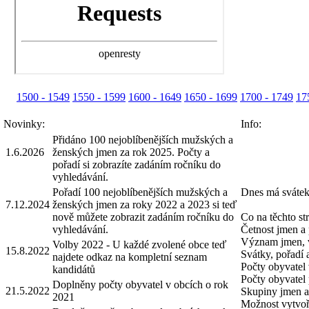
1500 - 1549
1550 - 1599
1600 - 1649
1650 - 1699
1700 - 1749
17
Novinky:
Info:
Přidáno 100 nejoblíbenějších mužských a
1.6.2026
ženských jmen za rok 2025. Počty a
pořadí si zobrazíte zadáním ročníku do
vyhledávání.
Pořadí 100 nejoblíbenějších mužských a
Dnes má svátek
7.12.2024
ženských jmen za roky 2022 a 2023 si teď
nově můžete zobrazit zadáním ročníku do
Co na těchto st
vyhledávání.
Četnost jmen a 
Význam jmen, 
Volby 2022 - U každé zvolené obce teď
15.8.2022
Svátky, pořadí
najdete odkaz na kompletní seznam
Počty obyvatel 
kandidátů
Počty obyvatel 
Doplněny počty obyvatel v obcích o rok
21.5.2022
Skupiny jmen a 
2021
Možnost vytvoři