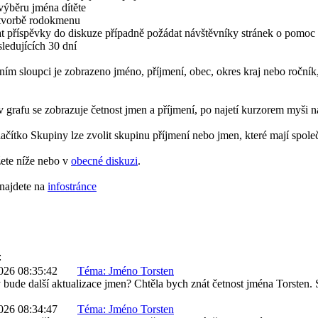
výběru jména dítěte
tvorbě rodokmenu
t příspěvky do diskuze případně požádat návštěvníky stránek o pomoc
ledujících 30 dní
ním sloupci je zobrazeno jméno, příjmení, obec, okres kraj nebo ročník
grafu se zobrazuje četnost jmen a příjmení, po najetí kurzorem myši n
tlačítko Skupiny lze zvolit skupinu příjmení nebo jmen, které mají společ
ete níže nebo v
obecné diskuzi
.
 najdete na
infostránce
:
026 08:35:42
Téma: Jméno Torsten
bude další aktualizace jmen? Chtěla bych znát četnost jména Torsten. 
026 08:34:47
Téma: Jméno Torsten