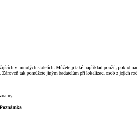
jících v minulých stoletích. Můžete ji také například použít, pokud na
at. Zároveň tak pomůžete jiným badatelům při lokalizaci osob z jejich r
áznamy.
Poznámka