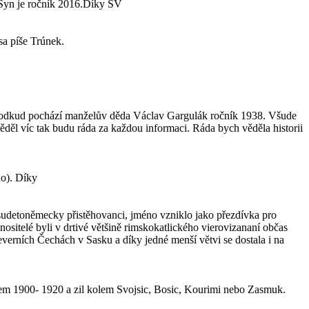
 Syn je ročník 2016.Díky ŠV
sa píše Trúnek.
íme odkud pochází manželův děda Václav Gargulák ročník 1938. Všude
ěděl víc tak budu ráda za každou informaci. Ráda bych věděla historii
o). Díky
 sudetoněmecky přistěhovanci, jméno vzniklo jako přezdívka pro
nositelé byli v drtivé většině rimskokatlického vierovizananí občas
severních Čechách v Sasku a díky jedné menší větvi se dostala i na
em 1900- 1920 a zil kolem Svojsic, Bosic, Kourimi nebo Zasmuk.