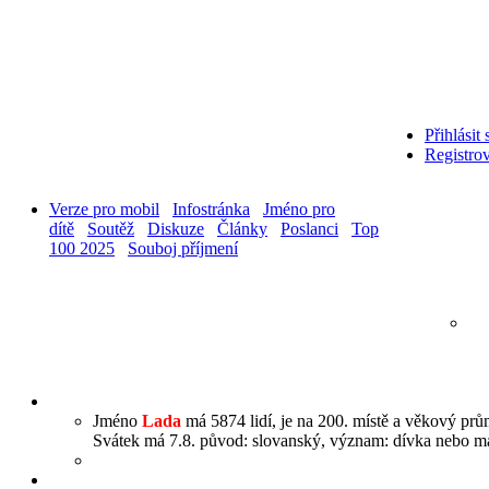
Přihlásit 
Registrov
Verze pro mobil
Infostránka
Jméno pro
dítě
Soutěž
Diskuze
Články
Poslanci
Top
100 2025
Souboj příjmení
Jméno
Lada
má 5874 lidí, je na 200. místě a věkový prům
Svátek má 7.8. původ: slovanský, význam: dívka nebo man