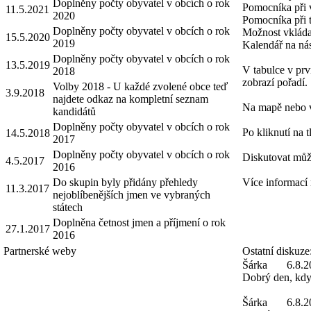
Doplněny počty obyvatel v obcích o rok
Pomocníka při 
11.5.2021
2020
Pomocníka při 
Doplněny počty obyvatel v obcích o rok
Možnost vkláda
15.5.2020
2019
Kalendář na nás
Doplněny počty obyvatel v obcích o rok
13.5.2019
V tabulce v prv
2018
zobrazí pořadí.
Volby 2018 - U každé zvolené obce teď
3.9.2018
najdete odkaz na kompletní seznam
Na mapě nebo v 
kandidátů
Doplněny počty obyvatel v obcích o rok
Po kliknutí na 
14.5.2018
2017
Doplněny počty obyvatel v obcích o rok
Diskutovat můž
4.5.2017
2016
Do skupin byly přidány přehledy
Více informací
11.3.2017
nejoblíbenějších jmen ve vybraných
státech
Doplněna četnost jmen a příjmení o rok
27.1.2017
2016
Partnerské weby
Ostatní diskuze
Šárka
6.8.2
Dobrý den, kdy 
Šárka
6.8.2