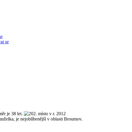
se
at se
ěr je 38 let.
želka, je nejoblíbenější v oblasti Broumov.