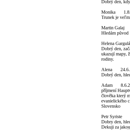
Dobrý den, kdy 
Monika
1.8
Trunek je veľmi
Martin Galaj
Hledám původ m
Helena Gargul
Dobrý den, zač
ukazují mapy, ž
rodiny.
Alena
24.6
Dobrý den, hle
Adam
8.6.
příjmení Hauptv
člověka který m
evanielického c
Slovensko
Petr Syriste
Dobry den, hle
Dekuji za jakou