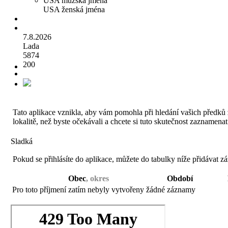
USA mužská jména
USA ženská jména
7.8.2026
Lada
5874
200
Tato aplikace vznikla, aby vám pomohla při hledání vašich předků ži
lokalitě, než byste očekávali a chcete si tuto skutečnost zaznamen
Sladká
Pokud se přihlásíte do aplikace, můžete do tabulky níže přidávat z
Obec
, okres
Období
Pro toto příjmení zatím nebyly vytvořeny žádné záznamy