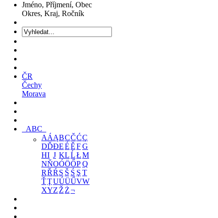
Jméno, Příjmení, Obec
Okres, Kraj, Ročník
ČR
Čechy
Morava
ABC
A
Á
Ą
B
C
Č
Ć
Ç
D
Ď
Đ
E
É
Ě
F
G
H
I
J
K
L
Ĺ
Ł
M
N
Ň
O
Ó
Ö
Ő
P
Q
R
Ř
Ŕ
S
Š
Ś
Ş
T
Ť
Ţ
U
Ú
Ü
Ű
V
W
X
Y
Z
Ž
Ż
¬