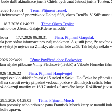
bude další aktualizace jmen? Chtěla bych znát četnost jména Torsten.
.2026 10:38:01
Téma: Příjmení Trunek
 frekventované priezvisko v Dolnej Súči, okres Trenčín. V Súčasnosti 
18.7.2026 01:40:33
Téma: Okres Teplice
ého otce ,Genzu Galaje.Kde se narodil?
áková
17.7.2026 06:38:31
Téma: Příjmení Gargulák
ala jsem sbírat informace pro svůj rodokmen. A zjistili jsme, že nev
e výskyt je nejvíce na Zlínský, ale nevím kde začít. Tak kdyby někdo v
.2026 22:34:21
Téma: Pověřená obec Boskovice
dám nějaké příbuzné Vilmy Flachsové (Třebíč) a Vilouše Horného (Brn
2026 18:26:22
Téma: Příjmení Hauptvogel
ogel vzniklo skládáním asi v 15 století v Sasku .Do Česka ho přinesli
ěl na starosti reviry případně vedoucí pozice v dělnických ceších. Jeho 
ož dokazují matriky ze 16/17 století z ústeckého kraje. Rožšířené je v 
29.5.2026 04:28:03
Téma: Příjmení Morch
dam potomky nebo pribuzne pana Frantisek Morch ktery se narodil kol
koliv zpravu.