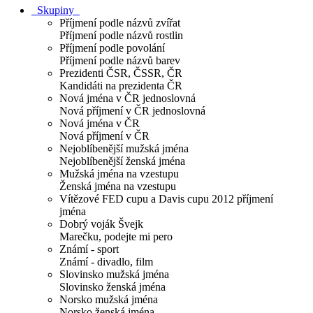
Skupiny
Příjmení podle názvů zvířat
Příjmení podle názvů rostlin
Příjmení podle povolání
Příjmení podle názvů barev
Prezidenti ČSR, ČSSR, ČR
Kandidáti na prezidenta ČR
Nová jména v ČR jednoslovná
Nová příjmení v ČR jednoslovná
Nová jména v ČR
Nová příjmení v ČR
Nejoblíbenější mužská jména
Nejoblíbenější ženská jména
Mužská jména na vzestupu
Ženská jména na vzestupu
Vítězové FED cupu a Davis cupu 2012 příjmení
jména
Dobrý voják Švejk
Marečku, podejte mi pero
Známí - sport
Známí - divadlo, film
Slovinsko mužská jména
Slovinsko ženská jména
Norsko mužská jména
Norsko ženská jména