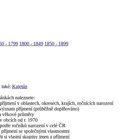
50 - 1799
1800 - 1849
1850 - 1899
 také:
Kajetán
ránkách naleznete:
příjmení v oblastech, okresech, krajích, ročnících narození
význam příjmení (průběžně doplňováno)
 a věkové průměry
v obcích od r. 1970
podle ročníků narození v celé ČR
příjmení se společnými vlastnostmi
t si vlastní skupiny jmen a příjmení