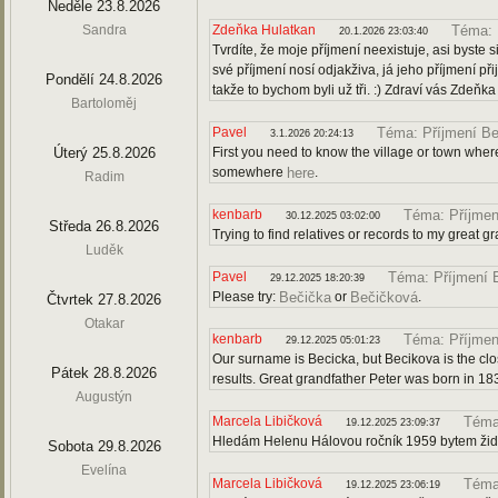
Neděle 23.8.2026
Sandra
Zdeňka Hulatkan
Téma: 
20.1.2026 23:03:40
Tvrdíte, že moje příjmení neexistuje, asi byste s
své příjmení nosí odjakživa, já jeho příjmení p
Pondělí 24.8.2026
takže to bychom byli už tři. :) Zdraví vás Zdeňk
Bartoloměj
Pavel
Téma: Příjmení Be
3.1.2026 20:24:13
Úterý 25.8.2026
First you need to know the village or town where
somewhere
.
here
Radim
kenbarb
Téma: Příjmen
30.12.2025 03:02:00
Středa 26.8.2026
Trying to find relatives or records to my great g
Luděk
Pavel
Téma: Příjmení 
29.12.2025 18:20:39
Please try:
or
.
Bečička
Bečičková
Čtvrtek 27.8.2026
Otakar
kenbarb
Téma: Příjmen
29.12.2025 05:01:23
Our surname is Becicka, but Becikova is the clo
Pátek 28.8.2026
results. Great grandfather Peter was born in 18
Augustýn
Marcela Libičková
Téma
19.12.2025 23:09:37
Hledám Helenu Hálovou ročník 1959 bytem ži
Sobota 29.8.2026
Evelína
Marcela Libičková
Téma
19.12.2025 23:06:19