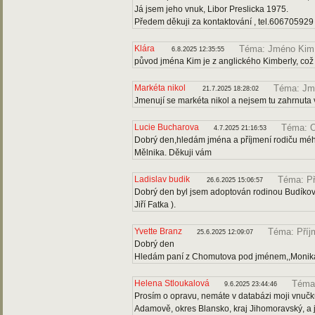
Já jsem jeho vnuk, Libor Preslicka 1975.
Předem děkuji za kontaktování , tel.606705929
Klára
Téma: Jméno Kim
6.8.2025 12:35:55
původ jména Kim je z anglického Kimberly, což
Markéta nikol
Téma: Jm
21.7.2025 18:28:02
Jmenují se markéta nikol a nejsem tu zahrnuta 
Lucie Bucharova
Téma: O
4.7.2025 21:16:53
Dobrý den,hledám jména a příjmení rodiču mé
Mělnika. Děkuji vám
Ladislav budik
Téma: Př
26.6.2025 15:06:57
Dobrý den byl jsem adoptován rodinou Budíkovi 
Jiří Fatka ).
Yvette Branz
Téma: Příj
25.6.2025 12:09:07
Dobrý den
Hledám paní z Chomutova pod jménem,,Monika 
Helena Stloukalová
Téma
9.6.2025 23:44:46
Prosím o opravu, nemáte v databázi moji vnučku
Adamově, okres Blansko, kraj Jihomoravský, a je