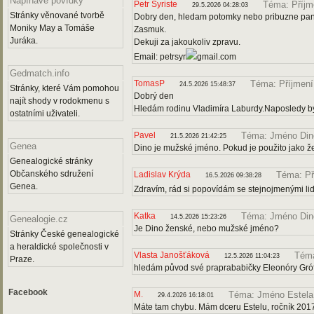
Napínavé povídky
Petr Syriste
Téma: Příjm
29.5.2026 04:28:03
Stránky věnované tvorbě
Dobry den, hledam potomky nebo pribuzne pana 
Moniky May a Tomáše
Zasmuk.
Juráka.
Dekuji za jakoukoliv zpravu.
Email: petrsyr
gmail.com
Gedmatch.info
TomasP
Téma: Příjmení
24.5.2026 15:48:37
Stránky, které Vám pomohou
Dobrý den
najít shody v rodokmenu s
Hledám rodinu Vladimíra Laburdy.Naposledy b
ostatními uživateli.
Pavel
Téma: Jméno Din
21.5.2026 21:42:25
Genea
Dino je mužské jméno. Pokud je použito jako ž
Genealogické stránky
Občanského sdružení
Ladislav Krýda
Téma: Př
16.5.2026 09:38:28
Genea.
Zdravím, rád si popovídám se stejnojmenými lid
Katka
Téma: Jméno Din
14.5.2026 15:23:26
Genealogie.cz
Je Dino ženské, nebo mužské jméno?
Stránky České genealogické
a heraldické společnosti v
Vlasta Janošťáková
Téma
12.5.2026 11:04:23
Praze.
hledám původ své praprababičky Eleonóry Gró
Facebook
M.
Téma: Jméno Estela
29.4.2026 16:18:01
Máte tam chybu. Mám dceru Estelu, ročník 2017