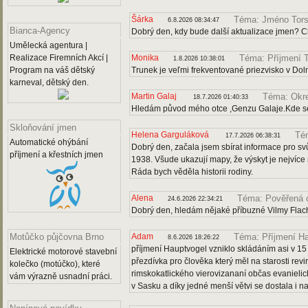
Šárka
Téma: Jméno Tors
6.8.2026 08:34:47
Bianca-Agency
Dobrý den, kdy bude další aktualizace jmen? Ch
Umělecká agentura |
Realizace Firemních Akcí |
Monika
Téma: Příjmení 
1.8.2026 10:38:01
Program na váš dětský
Trunek je veľmi frekventované priezvisko v Doln
karneval, dětský den.
Martin Galaj
Téma: Okre
18.7.2026 01:40:33
Hledám původ mého otce ,Genzu Galaje.Kde se
Skloňování jmen
Helena Garguláková
Té
17.7.2026 06:38:31
Automatické ohýbání
Dobrý den, začala jsem sbírat informace pro sv
příjmení a křestních jmen
1938. Všude ukazují mapy, že výskyt je nejvíce 
Ráda bych věděla historii rodiny.
Alena
Téma: Pověřená 
24.6.2026 22:34:21
Dobrý den, hledám nějaké příbuzné Vilmy Flach
Adam
Motůčko půjčovna Brno
Téma: Příjmení H
8.6.2026 18:26:22
příjmení Hauptvogel vzniklo skládáním asi v 15
Elektrické motorové stavební
přezdívka pro člověka který měl na starosti revi
kolečko (motúčko), které
rimskokatlického vierovizananí občas evanielic
vám výrazně usnadní práci.
v Sasku a díky jedné menší větvi se dostala i 