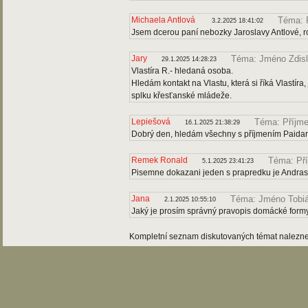
Michaela Antlová
Téma: 
3.2.2025 18:41:02
Jsem dcerou paní nebozky Jaroslavy Antlové, r
Jary
Téma: Jméno Zdis
29.1.2025 14:28:23
Vlastíra R.- hledaná osoba.
Hledám kontakt na Vlastu, která si říká Vlastír
splku křesťanské mládeže.
Lepiešová
Téma: Příjme
16.1.2025 21:38:29
Dobrý den, hledám všechny s příjmením Paidar (h
Remek Ronald
Téma: Př
5.1.2025 23:41:23
Pisemne dokazani jeden s prapredku je Andras
Jana
Téma: Jméno Tobi
2.1.2025 10:55:10
Jaký je prosím správný pravopis domácké for
Kompletní seznam diskutovaných témat nalezn