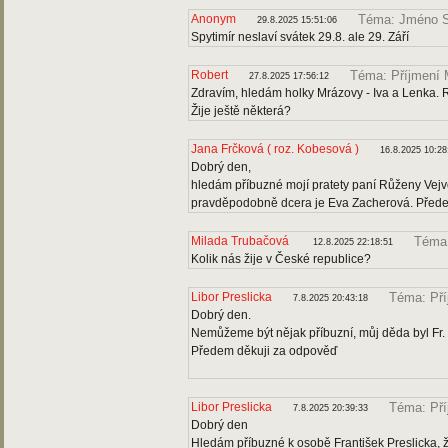
Anonym
Téma: Jméno S
29.8.2025 15:51:06
Spytimír neslaví svátek 29.8. ale 29. Září
Robert
Téma: Příjmení 
27.8.2025 17:56:12
Zdravím, hledám holky Mrázovy - Iva a Lenka. R
Žije ještě některá?
Jana Frčková ( roz. Kobesová )
16.8.2025 10:28
Dobrý den,
hledám příbuzné mojí pratety paní Růženy Vejv
pravděpodobně dcera je Eva Zacherová. Předem 
Milada Trubačová
Téma:
12.8.2025 22:18:51
Kolik nás žije v České republice?
Libor Preslicka
Téma: Pří
7.8.2025 20:43:18
Dobrý den.
Nemůžeme být nějak příbuzní, můj děda byl Fr.
Předem děkuji za odpověď
Libor Preslicka
Téma: Pří
7.8.2025 20:39:33
Dobrý den
Hledám příbuzné k osobě František Preslicka, ž