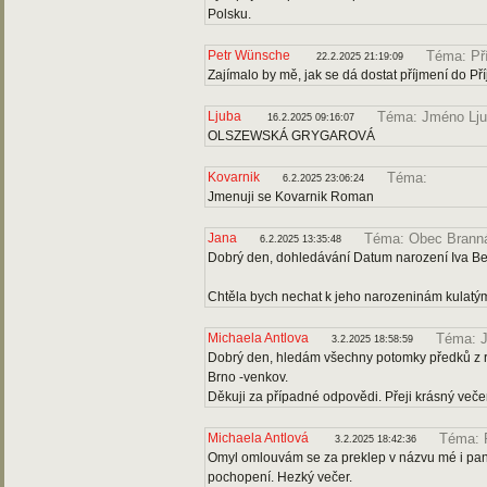
Polsku.
Petr Wünsche
Téma: Př
22.2.2025 21:19:09
Zajímalo by mě, jak se dá dostat příjmení do P
Ljuba
Téma: Jméno Lj
16.2.2025 09:16:07
OLSZEWSKÁ GRYGAROVÁ
Kovarnik
Téma:
6.2.2025 23:06:24
Jmenuji se Kovarnik Roman
Jana
Téma: Obec Brann
6.2.2025 13:35:48
Dobrý den, dohledávání Datum narození Iva B
Chtěla bych nechat k jeho narozeninám kulatým
Michaela Antlova
Téma: J
3.2.2025 18:58:59
Dobrý den, hledám všechny potomky předků z ro
Brno -venkov.
Děkuji za případné odpovědi. Přeji krásný večer
Michaela Antlová
Téma: 
3.2.2025 18:42:36
Omyl omlouvám se za preklep v názvu mé i pan
pochopení. Hezký večer.