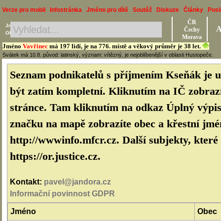
Verze pro mobil
Infostránka
Jméno pro dítě
Soutěž
Diskuze
Články
Posl
ČR
Jméno, Příjmení, Obec
A
Čechy
Okres, Kraj, Ročník
Morava
Jméno
Vavřinec
má 197 lidí, je na 776. místě a věkový průměr je 38 let.
Svátek má 10.8. původ: latinský, význam: vítězný, je nejoblíbenější v oblasti Hustopeče.
Seznam podnikatelů s příjmením Kseňák je u
být zatím kompletní. Kliknutím na IČ zobrazí
stránce. Tam kliknutím na odkaz Úplný výpis 
značku na mapě zobrazíte obec a křestní jmé
http://wwwinfo.mfcr.cz. Další subjekty, které
https://or.justice.cz.
Kontakt:
pavel@jandora.cz
Informační povinnost GDPR
Jméno
Obec