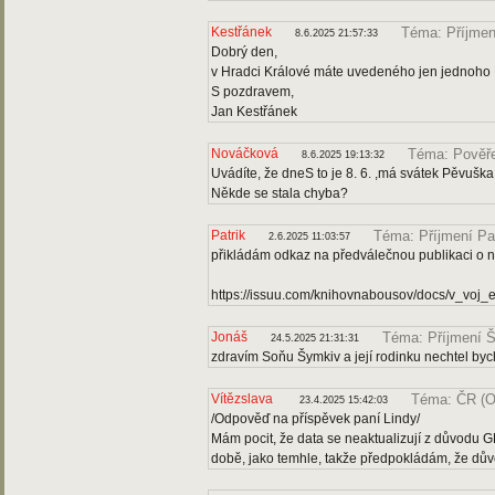
Kestřánek
Téma: Příjmen
8.6.2025 21:57:33
Dobrý den,
v Hradci Králové máte uvedeného jen jednoho K
S pozdravem,
Jan Kestřánek
Nováčková
Téma: Pověře
8.6.2025 19:13:32
Uvádíte, že dneS to je 8. 6. ,má svátek Pěvušk
Někde se stala chyba?
Patrik
Téma: Příjmení Pa
2.6.2025 11:03:57
přikládám odkaz na předválečnou publikaci o
https://issuu.com/knihovnabousov/docs/v_voj
Jonáš
Téma: Příjmení 
24.5.2025 21:31:31
zdravím Soňu Šymkiv a její rodinku nechtel bych 
Vítězslava
Téma: ČR (O
23.4.2025 15:42:03
/Odpověď na příspěvek paní Lindy/
Mám pocit, že data se neaktualizují z důvodu G
době, jako temhle, takže předpokládám, že dů