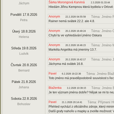
Šárka Morongová Karviná
2.3.2026 01:33:44
Jáchym
Hledám Jiřinu Kempnou která bydlela v Orlové p
Pondělí 17.8.2026
Anonym
Téma: Jméno R
22.2.2026 04:55:59
Petra
Rainer nemá svátek 22.2. ale 4.8.
Anonym
Téma: Jméno 
Úterý 18.8.2026
20.2.2026 16:49:24
Chybí tu ve vyhledávání jméno Oskara
Helena
Anonym
Téma: Jméno M
20.2.2026 16:46:15
Středa 19.8.2026
Markéta Angelika má jmeniny 13.7.
Ludvík
Anonym
Téma: Jméno 
20.2.2026 16:42:17
Jáchyma má svátek 16.8.
Čtvrtek 20.8.2026
Bernard
Pavel
Téma: Jméno Blaž
6.2.2026 19:22:36
Toto jméno má pravděpodobně souvislost s řeck
Pátek 21.8.2026
Johana
Blaženka
Téma: Jméno B
3.2.2026 10:39:15
Je ten význam jména dobře? Nějak se mi to nez
Sobota 22.8.2026
Pavel
Téma: Příjmení H
21.1.2026 20:14:41
Bohuslav
Přehled vychází z oficiálního zdroje, který mi
Další grafy nahoře u mapky a zvolíte možnost: V