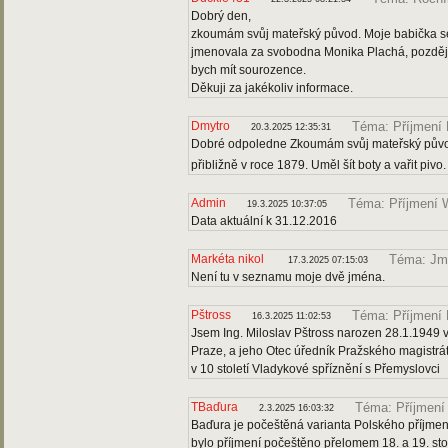
Dobrý den,
zkoumám svůj mateřský původ. Moje babička s
jmenovala za svobodna Monika Plachá, později 
bych mít sourozence.
Děkuji za jakékoliv informace.
Dmytro
Téma: Příjmení 
20.3.2025 12:35:31
Dobré odpoledne Zkoumám svůj mateřský původ.
přibližně v roce 1879. Uměl šít boty a vařit pi
Admin
Téma: Příjmení
19.3.2025 10:37:05
Data aktuální k 31.12.2016
Markéta nikol
Téma: Jm
17.3.2025 07:15:03
Není tu v seznamu moje dvě jména.
Pštross
Téma: Příjmení 
16.3.2025 11:02:53
Jsem Ing. Miloslav Pštross narozen 28.1.1949 v
Praze, a jeho Otec úředník Pražského magistrátu
v 10 století Vladykové spříznění s Přemyslovci
TBaďura
Téma: Příjmení
2.3.2025 16:03:32
Baďura je počeštěná varianta Polského příjmení
bylo příjmení počeštěno přelomem 18. a 19. st