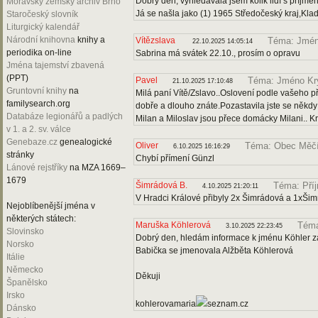
Dobrý den, vyhledávala jsem kolik lidí s příjme
Moravský zemský archiv Brno
Já se našla jako (1) 1965 Středočeský kraj,Kla
Staročeský slovník
Liturgický kalendář
Národní knihovna
knihy a
Vítězslava
Téma: Jmén
22.10.2025 14:05:14
periodika on-line
Sabrina má svátek 22.10., prosím o opravu
Jména tajemství zbavená
(PPT)
Pavel
Téma: Jméno Kr
21.10.2025 17:10:48
Gruntovní knihy
na
Milá paní Vítě/Zslavo..Oslovení podle vašeho 
familysearch.org
dobře a dlouho znáte.Pozastavila jste se někd
Databáze legionářů a padlých
Milan a Miloslav jsou přece domácky Milani.. K
v 1. a 2. sv. válce
Genebaze.cz
genealogické
Oliver
Téma: Obec Měč
6.10.2025 16:16:29
stránky
Chybí přímení Günzl
Lánové rejstříky
na MZA 1669–
1679
Šimrádová B.
Téma: Pří
4.10.2025 21:20:11
V Hradci Králové přibyly 2x Šimrádová a 1xŠi
Nejoblíbenější jména v
některých státech:
Maruška Köhlerová
Téma
3.10.2025 22:23:45
Slovinsko
Dobrý den, hledám informace k jménu Köhler za
Norsko
Babička se jmenovala Alžběta Köhlerová
Itálie
Německo
Děkuji
Španělsko
Irsko
kohlerovamaria
seznam.cz
Dánsko