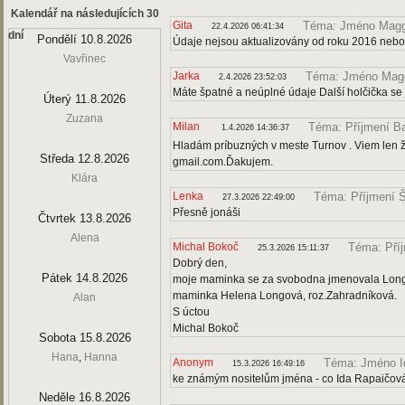
Kalendář na následujících 30
Gita
Téma: Jméno Magg
22.4.2026 06:41:34
dní
Pondělí 10.8.2026
Údaje nejsou aktualizovány od roku 2016 nebo
Vavřinec
Jarka
Téma: Jméno Mag
2.4.2026 23:52:03
Máte špatné a neúplné údaje Další holčička se
Úterý 11.8.2026
Zuzana
Milan
Téma: Příjmení Ba
1.4.2026 14:36:37
Hladám príbuzných v meste Turnov . Viem len že
Středa 12.8.2026
gmail.com.Ďakujem.
Klára
Lenka
Téma: Příjmení 
27.3.2026 22:49:00
Přesně jonáši
Čtvrtek 13.8.2026
Alena
Michal Bokoč
Téma: Pří
25.3.2026 15:11:37
Dobrý den,
Pátek 14.8.2026
moje maminka se za svobodna jmenovala Longová
maminka Helena Longová, roz.Zahradníková.
Alan
S úctou
Michal Bokoč
Sobota 15.8.2026
Hana
,
Hanna
Anonym
Téma: Jméno I
15.3.2026 16:49:16
ke známým nositelům jména - co Ida Rapaičov
Neděle 16.8.2026