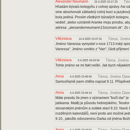
Alexander Neumann
Tém
22.4.2025 10:17:25
Hľadám bývalú kolegyňu z colnej správy. Asi od
sme absolvovali základný colný kurz a jazyko
bola jediná. Prosím všetkých bývalých kolegov, 
vedieť, alebo oznámili Aranke moju prosbu, aby
adresa: „alexanderneumann13zoznam.sk“. Zo 
Vítězslava
Téma: Jmén
14.4.2025 13:47:31
Jméno Vanessa vymyslel v roce 1713 irský spis
Vanessa". Jméno vzniklo z "Van", části příjmen
Vítězslava
Téma: Jméno 
5.4.2025 16:03:54
Tohle jméno se mi fakt nelíbí. Jak bych nějakém
Anna
Téma: Jméno Dar
4.4.2025 23:46:04
Samozřejmě jsem chtěla napsat 9.11. Příspěvek
Anna
Téma: Jméno Dar
4.4.2025 23:44:14
Máte pravdu že jmen s významem "boží dar" je 
jabkama. Matěj je původu hebrejského, Teodor
slovanským jménům a svátek slaví 9.10. Navíc D
rozdílných kalendářů, není proto ani možné jed
9.10., jakožto odvozeninu Darka od jména Božida
Anna
Téma: Jméno Dar