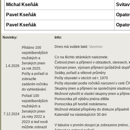
Michal Kseňák
Svitav
Pavel Kseňák
Opato
Pavel Kseňák
Opato
Novinky:
Info:
Dnes má svátek také:
Vavrinec
Přidáno 100
nejoblíbenějších
Co na těchto stránkách naleznete:
mužských a
Četnost jmen a příjmení v oblastech, okresech, k
ženských jmen
1.6.2026
Význam jmen, význam příjmení (průběžně dopl
za rok 2025.
Svátky, pořadí a věkové průměry
Počty a pořadí si
Počty obyvatel v obcích od r. 1970
zobrazíte
Počty obyvatel podle ročníků narození v celé Č
zadáním ročníku
Skupiny jmen a příjmení se společnými vlastnos
do vyhledávání.
Možnost vytvořit si vlastní skupiny jmen a příjme
Pořadí 100
Pomocníka při výběru jména dítěte
nejoblíbenějších
Pomocníka při tvorbě rodokmenu
mužských a
Možnost vkládat příspěvky do diskuze případně
ženských jmen
7.12.2024
Kalendář na následujících 30 dní
za roky 2022 a
2023 si teď nově
V tabulce v prvním sloupci je zobrazeno jméno, 
můžete zobrazit