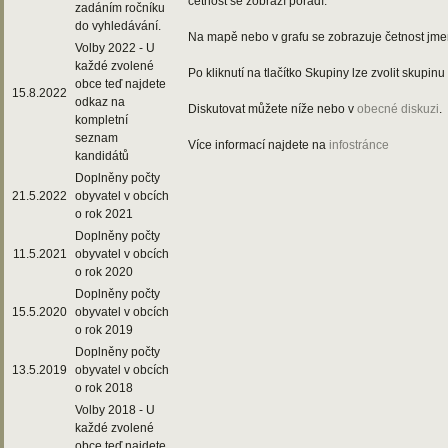
četnost se zobrazí pořadí.
zadáním ročníku
do vyhledávání.
Na mapě nebo v grafu se zobrazuje četnost jmen
Volby 2022 - U
každé zvolené
Po kliknutí na tlačítko Skupiny lze zvolit skupin
obce teď najdete
15.8.2022
odkaz na
Diskutovat můžete níže nebo v
obecné diskuzi
.
kompletní
seznam
Více informací najdete na
infostránce
kandidátů
Doplněny počty
21.5.2022
obyvatel v obcích
o rok 2021
Doplněny počty
11.5.2021
obyvatel v obcích
o rok 2020
Doplněny počty
15.5.2020
obyvatel v obcích
o rok 2019
Doplněny počty
13.5.2019
obyvatel v obcích
o rok 2018
Volby 2018 - U
každé zvolené
obce teď najdete