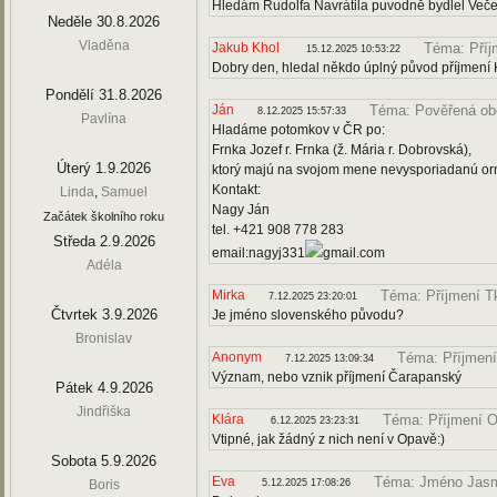
Hledám Rudolfa Navrátila puvodně bydlel Veče
Neděle 30.8.2026
Vladěna
Jakub Khol
Téma: Příj
15.12.2025 10:53:22
Dobry den, hledal někdo úplný původ příjmení
Pondělí 31.8.2026
Ján
Téma: Pověřená o
8.12.2025 15:57:33
Pavlína
Hladáme potomkov v ČR po:
Frnka Jozef r. Frnka (ž. Mária r. Dobrovská),
Úterý 1.9.2026
ktorý majú na svojom mene nevysporiadanú orn
Kontakt:
Linda
,
Samuel
Nagy Ján
Začátek školního roku
tel. +421 908 778 283
Středa 2.9.2026
email:nagyj331
gmail.com
Adéla
Mirka
Téma: Příjmení T
7.12.2025 23:20:01
Čtvrtek 3.9.2026
Je jméno slovenského původu?
Bronislav
Anonym
Téma: Příjmen
7.12.2025 13:09:34
Význam, nebo vznik příjmení Čarapanský
Pátek 4.9.2026
Jindřiška
Klára
Téma: Příjmení 
6.12.2025 23:23:31
Vtipné, jak žádný z nich není v Opavě:)
Sobota 5.9.2026
Eva
Téma: Jméno Jas
Boris
5.12.2025 17:08:26