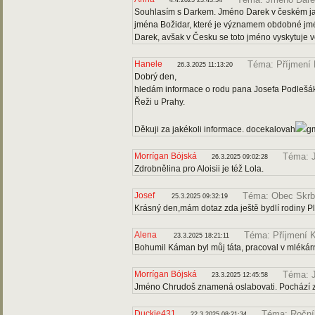
4.4.2025 23:43:54
Souhlasím s Darkem. Jméno Darek v českém ja
jména Božidar, které je významem obdobné jmé
Darek, avšak v Česku se toto jméno vyskytuje ve
Hanele
Téma: Příjmení
26.3.2025 11:13:20
Dobrý den,
hledám informace o rodu pana Josefa Podlešáka
Řeži u Prahy.
Děkuji za jakékoli informace. docekalovah
g
Morrígan Bójská
Téma: J
26.3.2025 09:02:28
Zdrobnělina pro Aloisii je též Lola.
Josef
Téma: Obec Skr
25.3.2025 09:32:19
Krásný den,mám dotaz zda ještě bydlí rodiny Pl
Alena
Téma: Příjmení
23.3.2025 18:21:11
Bohumil Káman byl můj táta, pracoval v mlékár
Morrígan Bójská
Téma: 
23.3.2025 12:45:58
Jméno Chrudoš znamená oslabovati. Pochází ze
Duckie431
Téma: Roční
22.3.2025 08:21:34