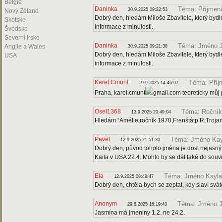
Belgie
Daninka
Téma: Příjmení
30.9.2025 09:22:53
Nový Zéland
Dobrý den, hledám Miloše Zbavitele, který bydl
Skotsko
informace z minulosti.
Švédsko
Severní Irsko
Daninka
Téma: Jméno 
Anglie a Wales
30.9.2025 09:21:38
Dobrý den, hledám Miloše Zbavitele, který bydl
USA
informace z minulosti.
Karel Cmunt
Téma: Příj
19.9.2025 14:46:07
Praha, karel.cmunt
gmail.com teoreticky můj 
Osel1368
Téma: Ročník
13.9.2025 20:49:04
Hledám “Amélie,ročník 1970,Frenštátp.R,Troja
Pavel
Téma: Jméno Kay
12.9.2025 21:51:30
Dobrý den, původ tohoto jména je dost nejasný 
Kaila v USA 22.4. Mohlo by se dát také do souv
Ela
Téma: Jméno Kayla
12.9.2025 08:49:47
Dobrý den, chtěla bych se zeptat, kdy slaví svá
Anonym
Téma: Jméno 
29.8.2025 16:19:40
Jasmína má jmeniny 1.2. ne 24.2.