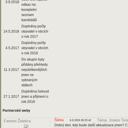
3.9.2018
odkaz na
kompletní
seznam
kandidátů
Doplněny počty
14.5.2018
obyvatel v obcích
o rok 2017
Doplněny počty
4.5.2017
obyvatel v obcích
o rok 2016
Do skupin byly
přidány přehledy
11.3.2017
nejoblíbenějších
jmen ve
vybraných
státech
Doplněna četnost
27.1.2017
jmen a příjmení o
rok 2016
Partnerské weby
Šárka
Téma: Jméno Tors
6.8.2026 08:35:42
Farnost Želetice
Dobrý den, kdy bude další aktualizace jmen? Ch