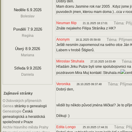
Dobry den.
Mam dceru Jasmine rok nar 2005 . Kdyz jsme ji 
Neděle 6.9.2026
puvodech jmen, kterou mam doma )...cca v roc
Boleslav
Neuman filip
Téma: Příj
21.11.2025 18:17:01
Znáte nejakeho Filipa Stráníka z HK?
Pondělí 7.9.2026
Regína
Anonym
Téma: Příjmen
18.11.2025 05:59:00
Ještě nesmím zapomenout na svého otce Ján Ko
Úterý 8.9.2026
Labem v hrobě Štíglerů.
Mariana
Miroslav Struhala
Téma:
27.10.2025 14:03:49
Hľadám Jirku Putze byli sme spolubojovnici na 
Středa 9.9.2026
pozdravom Mira Muj kontakt :Struhala.m
cen
Daniela
Veronika
Téma: Příjmen
26.10.2025 09:37:48
Dobrý den,
Zajímavé stránky
O židovských příjmeních
věděl by někdo původ jména Mičkal? Je to příj
Genea
stránky o genealogii
Genealogie
Česká
Děkuji :)
genealogická a heraldická
společnost v Praze
Edita Longo
Téma: Pří
Archiv hlavního města Prahy
25.10.2025 17:44:31