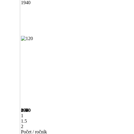
1940
1950
1960
1970
1980
1990
2000
2010
0.5
1
1.5
2
Počet / ročník