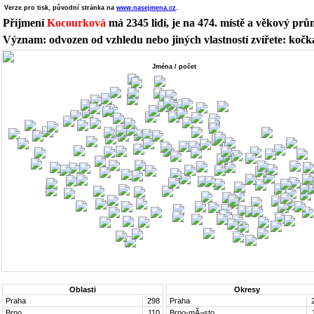
Verze pro tisk, původní stránka na
www.nasejmena.cz
.
Příjmení
Kocourková
má 2345 lidí, je na 474. místě a věkový prům
Význam: odvozen od vzhledu nebo jiných vlastností zvířete: kočk
Jména / počet
Oblasti
Okresy
Praha
298
Praha
Brno
110
Brno-mĂ¬sto