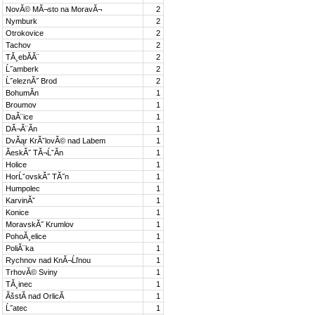
NovĂ© MĂ¬sto na MoravĂ¬
2
Nymburk
2
Otrokovice
2
Tachov
2
TĂ¸ebĂ­Ă¨
2
Ĺ˝amberk
2
Ĺ˝eleznĂ˝ Brod
2
BohumĂ­n
1
Broumov
1
DaĂ¨ice
1
DĂ¬Ă¨Ă­n
1
DvĂąr KrĂˇlovĂ© nad Labem
1
ĂeskĂ˝ TĂ¬ĹˇĂ­n
1
Holice
1
HorĹˇovskĂ˝ TĂ˝n
1
Humpolec
1
KarvinĂˇ
1
Konice
1
MoravskĂ˝ Krumlov
1
PohoĂ¸elice
1
PoliĂ¨ka
1
Rychnov nad KnĂ¬Ĺľnou
1
TrhovĂ© Sviny
1
TĂ¸inec
1
ĂšstĂ­ nad OrlicĂ­
1
Ĺ˝atec
1