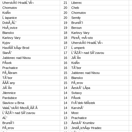
UherskĂ© HradiĹˇtĂ¬
21
Liberec
Chomutov
20
Cheb
KolĂ­n
20
Chomutov
Ĺ lapanice
20
Semily
DobĂ¸Ă­Ĺˇ
19
BruntĂˇl
HoĂ¸ovice
19
Beroun
Blansko
18
Karlovy Vary
Karlovy Vary
18
PlzeĂ˛-mĂ¬sto
Kyjov
18
UherskĂ© HradiĹˇtĂ¬
HavlĂ­Ă¨kĂąv Brod
17
Ĺ umperk
SlanĂ˝
17
Ĺ˝ĂŻĂˇr nad SĂˇzavou
Jablonec nad Nisou
16
JiĂ¨Ă­n
PĂ­sek
16
KolĂ­n
Prachatice
16
TĂˇbor
PĂ¸Ă­bram
15
Jablonec nad Nisou
TĂˇbor
15
Blansko
ĂĂ­Ă¨any
15
PĂ¸erov
JiĂ¨Ă­n
14
ĂeskĂˇ LĂ­pa
Jilemnice
14
Svitavy
Pardubice
14
PĂ­sek
Slavkov u Brna
14
FrĂ˝dek-MĂ­stek
ValaĹˇskĂ© MeziĂ¸Ă­Ă¨Ă­
14
KarvinĂˇ
Ĺ˝ĂŻĂˇr nad SĂˇzavou
14
Most
AĹˇ
13
Prachatice
BruntĂˇl
13
ĂeskĂ˝ Krumlov
PĂ¸erov
13
JindĂ¸ichĂąv Hradec