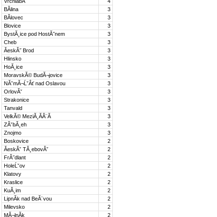
VrchlabĂ­
4
BĂ­lina
3
BĂ­lovec
3
Blovice
3
BystĂ¸ice pod HostĂ˝nem
3
Cheb
3
ĂeskĂ˝ Brod
3
Hlinsko
3
HoĂ¸ice
3
MoravskĂ© BudĂ¬jovice
3
NĂˇmĂ¬ĹˇÂť nad Oslavou
3
OrlovĂˇ
3
Strakonice
3
Tanvald
3
VelkĂ© MeziĂ¸Ă­Ă¨Ă­
3
ZĂˇbĂ¸eh
3
Znojmo
3
Boskovice
2
ĂeskĂˇ TĂ¸ebovĂˇ
2
FrĂ˝dlant
2
HoleĹˇov
2
Klatovy
2
Kraslice
2
KuĂ¸im
2
LipnĂ­k nad BeĂ¨vou
2
Milevsko
2
MĂ¬lnĂ­k
2