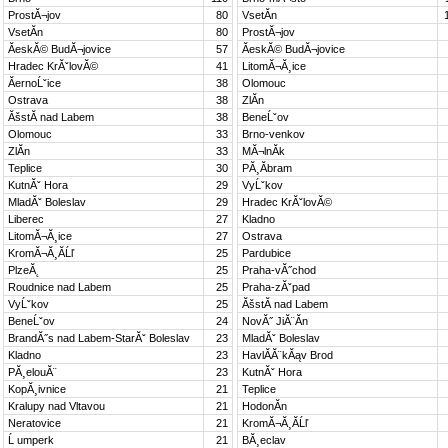
ProstĂ¬jov
80
VsetĂ­n
VsetĂ­n
80
ProstĂ¬jov
ĂeskĂ© BudĂ¬jovice
57
ĂeskĂ© BudĂ¬jovice
Hradec KrĂˇlovĂ©
41
LitomĂ¬Ă¸ice
ĂernoĹˇice
38
Olomouc
Ostrava
38
ZlĂ­n
ĂšstĂ­ nad Labem
38
BeneĹˇov
Olomouc
33
Brno-venkov
ZlĂ­n
33
MĂ¬lnĂ­k
Teplice
30
PĂ¸Ă­bram
KutnĂˇ Hora
29
VyĹˇkov
MladĂˇ Boleslav
29
Hradec KrĂˇlovĂ©
Liberec
27
Kladno
LitomĂ¬Ă¸ice
27
Ostrava
KromĂ¬Ă¸Ă­Ĺľ
25
Pardubice
PlzeĂ˛
25
Praha-vĂ˝chod
Roudnice nad Labem
25
Praha-zĂˇpad
VyĹˇkov
25
ĂšstĂ­ nad Labem
BeneĹˇov
24
NovĂ˝ JiĂ¨Ă­n
BrandĂ˝s nad Labem-StarĂˇ Boleslav
23
MladĂˇ Boleslav
Kladno
23
HavlĂ­Ă¨kĂąv Brod
PĂ¸elouĂ¨
23
KutnĂˇ Hora
KopĂ¸ivnice
21
Teplice
Kralupy nad Vltavou
21
HodonĂ­n
Neratovice
21
KromĂ¬Ă¸Ă­Ĺľ
Ĺ umperk
21
BĂ¸eclav