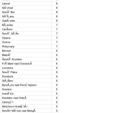
Litovel
8
NĂˇchod
8
NovĂ˝ Bor
8
NĂ˝Ă¸any
8
SobĂ¬slav
8
BĂ¸eclav
7
LitvĂ­nov
7
NovĂ˝ JiĂ¨Ă­n
7
Opava
7
Ostrov
7
Rokycany
7
Beroun
6
BlatnĂˇ
6
ĂeskĂ˝ Krumlov
6
FrĂ˝dlant nad OstravicĂ­
6
Lovosice
6
NovĂˇ Paka
6
Rumburk
6
StĂ¸Ă­bro
6
BystĂ¸ice nad PernĹˇtejnem
5
Hranice
5
IvanĂ¨ice
5
Kostelec nad OrlicĂ­
5
LitomyĹˇl
5
Mnichovo HradiĹˇtĂ¬
5
NovĂ© MĂ¬sto nad MetujĂ­
5