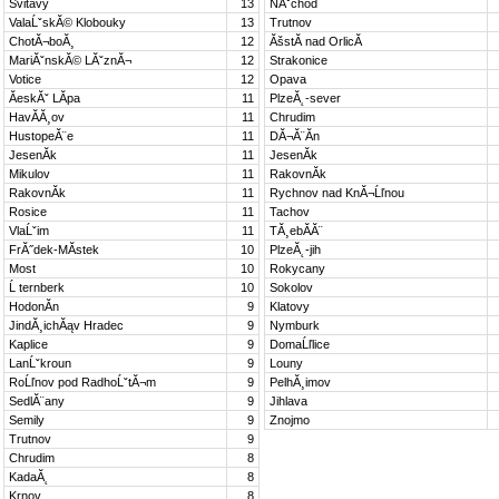
Svitavy
13
NĂˇchod
ValaĹˇskĂ© Klobouky
13
Trutnov
ChotĂ¬boĂ¸
12
ĂšstĂ­ nad OrlicĂ­
MariĂˇnskĂ© LĂˇznĂ¬
12
Strakonice
Votice
12
Opava
ĂeskĂˇ LĂ­pa
11
PlzeĂ˛-sever
HavĂ­Ă¸ov
11
Chrudim
HustopeĂ¨e
11
DĂ¬Ă¨Ă­n
JesenĂ­k
11
JesenĂ­k
Mikulov
11
RakovnĂ­k
RakovnĂ­k
11
Rychnov nad KnĂ¬Ĺľnou
Rosice
11
Tachov
VlaĹˇim
11
TĂ¸ebĂ­Ă¨
FrĂ˝dek-MĂ­stek
10
PlzeĂ˛-jih
Most
10
Rokycany
Ĺ ternberk
10
Sokolov
HodonĂ­n
9
Klatovy
JindĂ¸ichĂąv Hradec
9
Nymburk
Kaplice
9
DomaĹľlice
LanĹˇkroun
9
Louny
RoĹľnov pod RadhoĹˇtĂ¬m
9
PelhĂ¸imov
SedlĂ¨any
9
Jihlava
Semily
9
Znojmo
Trutnov
9
Chrudim
8
KadaĂ˛
8
Krnov
8