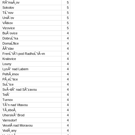
RĂ˝maĂ¸ov
5
Sokolov
5
TiĹˇnov
5
UniĂ¨ov
5
VĂ­tkov
5
Vizovice
5
BuĂ¨ovice
4
DobruĹˇka
4
DomaĹľlice
4
ĂĂˇslav
4
FrenĹˇtĂˇt pod RadhoĹˇtĂ¬m
4
Kralovice
4
Louny
4
LysĂˇ nad Labem
4
PelhĂ¸imov
4
PĂ¸eĹˇtice
4
SuĹˇice
4
SvĂ¬tlĂˇ nad SĂˇzavou
4
TelĂ¨
4
Turnov
4
TĂ˝n nad Vltavou
4
TĂ¸eboĂ˛
4
UherskĂ˝ Brod
4
Varnsdorf
4
VeselĂ­ nad Moravou
4
VodĂ˛any
4