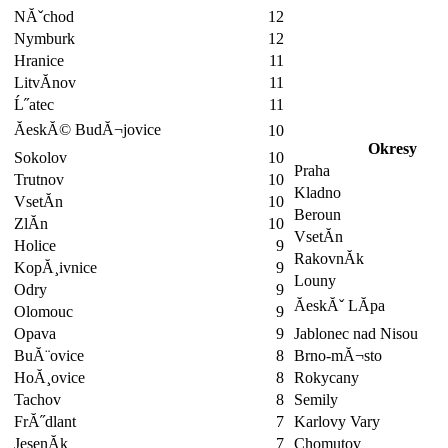
NĂˇchod
12
Nymburk
12
Hranice
11
LitvĂ­nov
11
Ĺ˝atec
11
ĂeskĂ© BudĂ¬jovice
10
Okresy
Sokolov
10
Praha
Trutnov
10
Kladno
VsetĂ­n
10
Beroun
ZlĂ­n
10
VsetĂ­n
Holice
9
RakovnĂ­k
KopĂ¸ivnice
9
Louny
Odry
9
ĂeskĂˇ LĂ­pa
Olomouc
9
Opava
9
Jablonec nad Nisou
BuĂ¨ovice
8
Brno-mĂ¬sto
HoĂ¸ovice
8
Rokycany
Tachov
8
Semily
FrĂ˝dlant
7
Karlovy Vary
JesenĂ­k
7
Chomutov