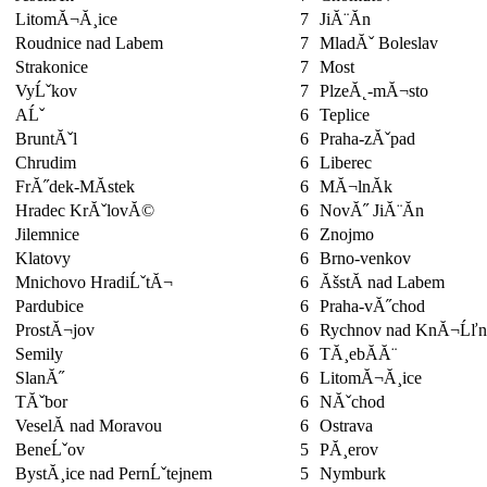
LitomĂ¬Ă¸ice
7
JiĂ¨Ă­n
Roudnice nad Labem
7
MladĂˇ Boleslav
Strakonice
7
Most
VyĹˇkov
7
PlzeĂ˛-mĂ¬sto
AĹˇ
6
Teplice
BruntĂˇl
6
Praha-zĂˇpad
Chrudim
6
Liberec
FrĂ˝dek-MĂ­stek
6
MĂ¬lnĂ­k
Hradec KrĂˇlovĂ©
6
NovĂ˝ JiĂ¨Ă­n
Jilemnice
6
Znojmo
Klatovy
6
Brno-venkov
Mnichovo HradiĹˇtĂ¬
6
ĂšstĂ­ nad Labem
Pardubice
6
Praha-vĂ˝chod
ProstĂ¬jov
6
Rychnov nad KnĂ¬Ĺľn
Semily
6
TĂ¸ebĂ­Ă¨
SlanĂ˝
6
LitomĂ¬Ă¸ice
TĂˇbor
6
NĂˇchod
VeselĂ­ nad Moravou
6
Ostrava
BeneĹˇov
5
PĂ¸erov
BystĂ¸ice nad PernĹˇtejnem
5
Nymburk