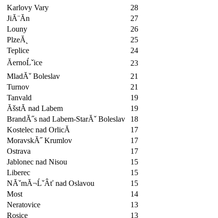
Karlovy Vary
28
JiĂ¨Ă­n
27
Louny
26
PlzeĂ˛
25
Teplice
24
ĂernoĹˇice
23
MladĂˇ Boleslav
21
Turnov
21
Tanvald
19
ĂšstĂ­ nad Labem
19
BrandĂ˝s nad Labem-StarĂˇ Boleslav
18
Kostelec nad OrlicĂ­
17
MoravskĂ˝ Krumlov
17
Ostrava
17
Jablonec nad Nisou
15
Liberec
15
NĂˇmĂ¬ĹˇÂť nad Oslavou
15
Most
14
Neratovice
13
Rosice
13