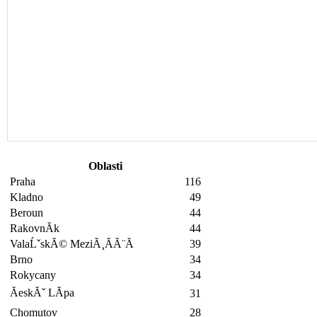
Oblasti
Praha
116
Kladno
49
Beroun
44
RakovnĂ­k
44
ValaĹˇskĂ© MeziĂ¸Ă­Ă¨Ă­
39
Brno
34
Rokycany
34
ĂeskĂˇ LĂ­pa
31
Chomutov
28