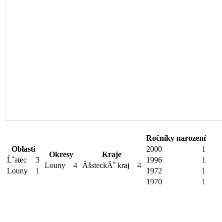
Ročníky narození
Oblasti
2000
1
Okresy
Kraje
Ĺ˝atec
3
1996
1
Louny
4
ĂšsteckĂ˝ kraj
4
Louny
1
1972
1
1970
1