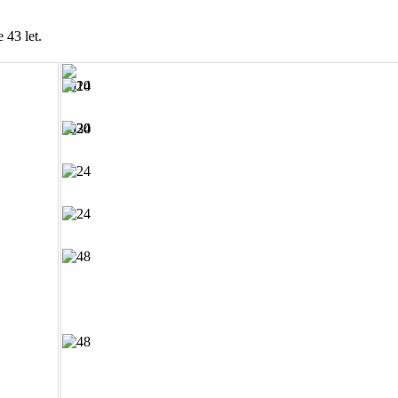
 43 let.
1910
1920
1930