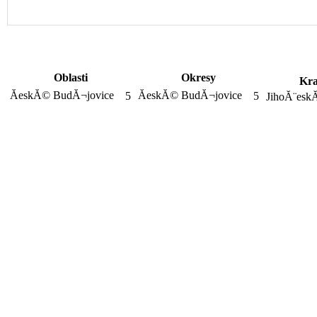
Oblasti
Okresy
Kra
ĂeskĂ© BudĂ¬jovice
ĂeskĂ© BudĂ¬jovice
5
5
JihoĂ¨eskĂ