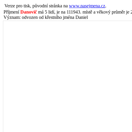
Verze pro tisk, původní stránka na
www.nasejmena.cz
.
Příjmení
Danovič
má 5 lidí, je na 111943. místě a věkový průměr je 2
Význam: odvozen od křestního jména Daniel