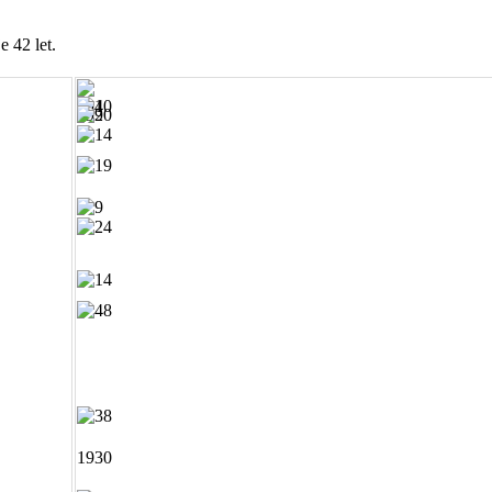
e 42 let.
1910
1920
1930