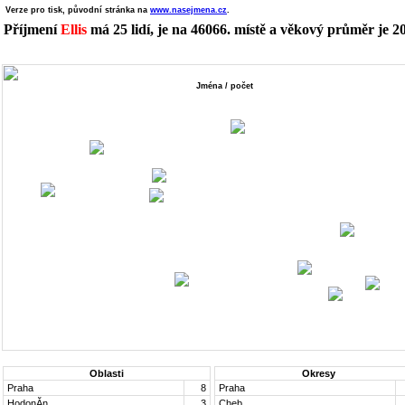
Verze pro tisk, původní stránka na
www.nasejmena.cz
.
Příjmení
Ellis
má 25 lidí, je na 46066. místě a věkový průměr je 20 
Jména / počet
Oblasti
Okresy
Praha
8
Praha
HodonĂ­n
3
Cheb