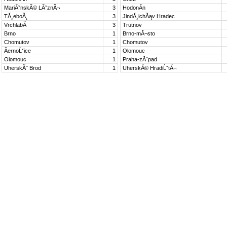
MariĂˇnskĂ© LĂˇznĂ¬
3
HodonĂ­n
TĂ¸eboĂ˛
3
JindĂ¸ichĂąv Hradec
VrchlabĂ­
3
Trutnov
Brno
1
Brno-mĂ¬sto
Chomutov
1
Chomutov
ĂernoĹˇice
1
Olomouc
Olomouc
1
Praha-zĂˇpad
UherskĂ˝ Brod
1
UherskĂ© HradiĹˇtĂ¬