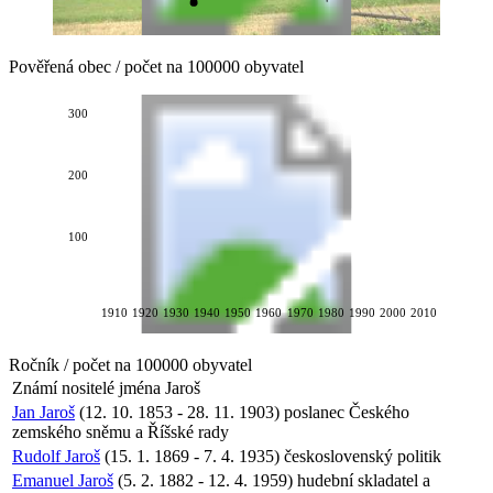
Pověřená obec / počet na 100000 obyvatel
300
200
100
1910
1920
1930
1940
1950
1960
1970
1980
1990
2000
2010
Ročník / počet na 100000 obyvatel
Známí nositelé jména
Jaroš
Jan Jaroš
(12. 10. 1853 - 28. 11. 1903) poslanec Českého
zemského sněmu a Říšské rady
Rudolf Jaroš
(15. 1. 1869 - 7. 4. 1935) československý politik
Emanuel Jaroš
(5. 2. 1882 - 12. 4. 1959) hudební skladatel a