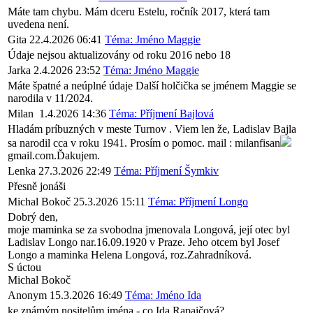
Máte tam chybu. Mám dceru Estelu, ročník 2017, která tam
uvedena není.
Gita
22.4.2026 06:41
Téma: Jméno Maggie
Údaje nejsou aktualizovány od roku 2016 nebo 18
Jarka
2.4.2026 23:52
Téma: Jméno Maggie
Máte špatné a neúplné údaje Další holčička se jménem Maggie se
narodila v 11/2024.
Milan
1.4.2026 14:36
Téma: Příjmení Bajlová
Hladám príbuzných v meste Turnov . Viem len že, Ladislav Bajla
sa narodil cca v roku 1941. Prosím o pomoc. mail : milanfisan
gmail.com.Ďakujem.
Lenka
27.3.2026 22:49
Téma: Příjmení Šymkiv
Přesně jonáši
Michal Bokoč
25.3.2026 15:11
Téma: Příjmení Longo
Dobrý den,
moje maminka se za svobodna jmenovala Longová, její otec byl
Ladislav Longo nar.16.09.1920 v Praze. Jeho otcem byl Josef
Longo a maminka Helena Longová, roz.Zahradníková.
S úctou
Michal Bokoč
Anonym
15.3.2026 16:49
Téma: Jméno Ida
ke známým nositelům jména - co Ida Rapaičová?