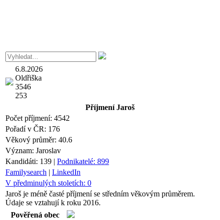
6.8.2026
Oldřiška
3546
253
Příjmení
Jaroš
Počet příjmení:
4542
Pořadí v ČR:
176
Věkový průměr:
40.6
Význam:
Jaroslav
Kandidáti:
139
|
Podnikatelé:
899
Familysearch
|
LinkedIn
V předminulých stoletích:
0
Jaroš je méně časté příjmení se středním věkovým průměrem.
Údaje se vztahují k roku 2016.
Pověřená obec