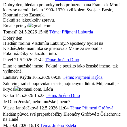
Dobry den, hledam potomky nebo pribuzne pana Frantisek Morch
ktery se narodil kolem 1900- 1920 a zil kolem Svojsic, Bosic,
Kourimi nebo Zasmuk.
Dekuji za jakoukoliv zpravu.
Email: petrsyr
gmail.com
TomasP
24.5.2026 15:48
Téma: Příjmení Laburda
Dobrý den
Hledám rodinu Vladimíra Laburdy.Naposledy bydlel na
Kladně.Jeho maminka se jmenovala Marie za svobodna
Pokorná.Díky za kazdou info.
Pavel
21.5.2026 21:42
Téma: Jméno Dino
Dino je mužské jméno. Pokud je použito jako ženské jméno, tak
vyjímečně.
Ladislav Krýda
16.5.2026 09:38
Téma: Příjmení Krýda
Zdravím, rád si popovídám se stejnojmenými lidmi. Můj email je
lkryda
hotmail.com. Láďa
Katka
14.5.2026 15:23
Téma: Jméno Dino
Je Dino ženské, nebo mužské jméno?
Vlasta Janošťáková
12.5.2026 11:04
Téma: Příjmení Grófová
hledám původ své praprababičky Eleonóry Grófové z Čelechovic
na Hané
M.
29.4.2026 16:18
Téma: Jméno Estela