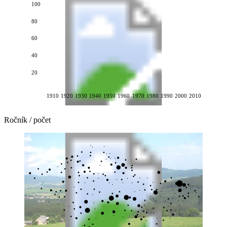
100
80
60
40
20
1910
1920
1930
1940
1950
1960
1970
1980
1990
2000
2010
Ročník / počet