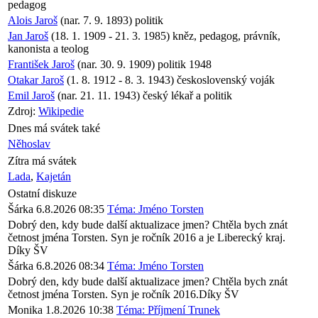
pedagog
Alois Jaroš
(nar. 7. 9. 1893) politik
Jan Jaroš
(18. 1. 1909 - 21. 3. 1985) kněz, pedagog, právník,
kanonista a teolog
František Jaroš
(nar. 30. 9. 1909) politik 1948
Otakar Jaroš
(1. 8. 1912 - 8. 3. 1943) československý voják
Emil Jaroš
(nar. 21. 11. 1943) český lékař a politik
Zdroj:
Wikipedie
Dnes má svátek také
Něhoslav
Zítra má svátek
Lada
,
Kajetán
Ostatní diskuze
Šárka
6.8.2026 08:35
Téma: Jméno Torsten
Dobrý den, kdy bude další aktualizace jmen? Chtěla bych znát
četnost jména Torsten. Syn je ročník 2016 a je Liberecký kraj.
Díky ŠV
Šárka
6.8.2026 08:34
Téma: Jméno Torsten
Dobrý den, kdy bude další aktualizace jmen? Chtěla bych znát
četnost jména Torsten. Syn je ročník 2016.Díky ŠV
Monika
1.8.2026 10:38
Téma: Příjmení Trunek