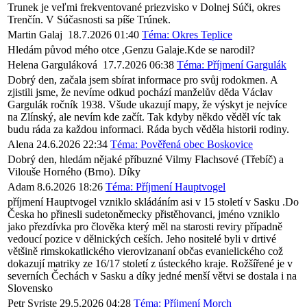
Trunek je veľmi frekventované priezvisko v Dolnej Súči, okres
Trenčín. V Súčasnosti sa píše Trúnek.
Martin Galaj
18.7.2026 01:40
Téma: Okres Teplice
Hledám původ mého otce ,Genzu Galaje.Kde se narodil?
Helena Garguláková
17.7.2026 06:38
Téma: Příjmení Gargulák
Dobrý den, začala jsem sbírat informace pro svůj rodokmen. A
zjistili jsme, že nevíme odkud pochází manželův děda Václav
Gargulák ročník 1938. Všude ukazují mapy, že výskyt je nejvíce
na Zlínský, ale nevím kde začít. Tak kdyby někdo věděl víc tak
budu ráda za každou informaci. Ráda bych věděla historii rodiny.
Alena
24.6.2026 22:34
Téma: Pověřená obec Boskovice
Dobrý den, hledám nějaké příbuzné Vilmy Flachsové (Třebíč) a
Vilouše Horného (Brno). Díky
Adam
8.6.2026 18:26
Téma: Příjmení Hauptvogel
příjmení Hauptvogel vzniklo skládáním asi v 15 století v Sasku .Do
Česka ho přinesli sudetoněmecky přistěhovanci, jméno vzniklo
jako přezdívka pro člověka který měl na starosti reviry případně
vedoucí pozice v dělnických ceších. Jeho nositelé byli v drtivé
většině rimskokatlického vierovizananí občas evanielického což
dokazují matriky ze 16/17 století z ústeckého kraje. Rožšířené je v
severních Čechách v Sasku a díky jedné menší větvi se dostala i na
Slovensko
Petr Syriste
29.5.2026 04:28
Téma: Příjmení Morch