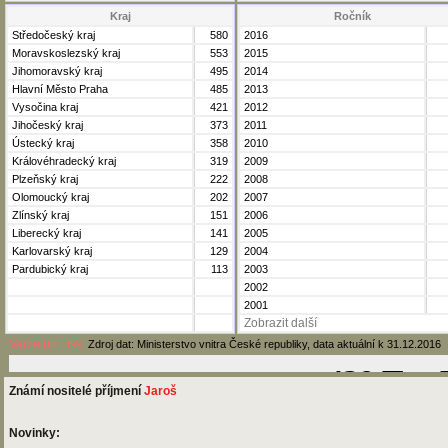
Kraj
Ročník
Středočeský kraj
580
2016
Moravskoslezský kraj
553
2015
Jihomoravský kraj
495
2014
Hlavní Město Praha
485
2013
Vysočina kraj
421
2012
Jihočeský kraj
373
2011
Ústecký kraj
358
2010
Královéhradecký kraj
319
2009
Plzeňský kraj
222
2008
Olomoucký kraj
202
2007
Zlínský kraj
151
2006
Liberecký kraj
141
2005
Karlovarský kraj
129
2004
Pardubický kraj
113
2003
2002
2001
Zobrazit další
Verze pro tisk
Zdroj dat: Ministerstvo vnitra České republiky, data aktuální k 31.12.2016
Známí nositelé příjmení
Jaroš
Novinky: