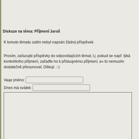
Diskuze na téma: Příjmení Jaroš
K tomuto tématu zatím nebyl napsán žádný příspěvek.
Prosím, zařazujte příspěvky do odpovídajících témat, t.j. pokud se např. týká
konkrétního příjmení, zařaďte ho k přísluąnému příjmení, a» to nemusím
dodatečně přesunovat. Děkuji. :-)
Vaąe jméno:
Dnes má svátek: