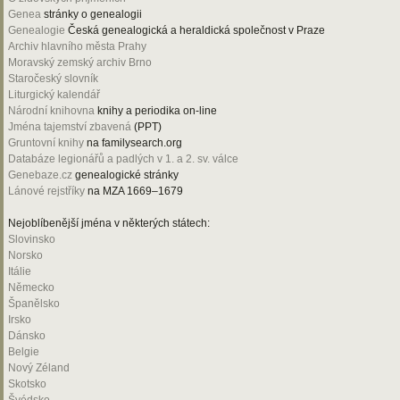
Genea
stránky o genealogii
Genealogie
Česká genealogická a heraldická společnost v Praze
Archiv hlavního města Prahy
Moravský zemský archiv Brno
Staročeský slovník
Liturgický kalendář
Národní knihovna
knihy a periodika on-line
Jména tajemství zbavená
(PPT)
Gruntovní knihy
na familysearch.org
Databáze legionářů a padlých v 1. a 2. sv. válce
Genebaze.cz
genealogické stránky
Lánové rejstříky
na MZA 1669–1679
Nejoblíbenější jména v některých státech:
Slovinsko
Norsko
Itálie
Německo
Španělsko
Irsko
Dánsko
Belgie
Nový Zéland
Skotsko