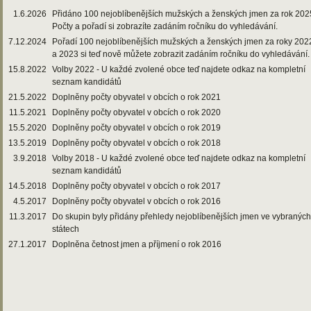
1.6.2026
Přidáno 100 nejoblíbenějších mužských a ženských jmen za rok 202
Počty a pořadí si zobrazíte zadáním ročníku do vyhledávání.
7.12.2024
Pořadí 100 nejoblíbenějších mužských a ženských jmen za roky 202
a 2023 si teď nově můžete zobrazit zadáním ročníku do vyhledávání.
15.8.2022
Volby 2022 - U každé zvolené obce teď najdete odkaz na kompletní
seznam kandidátů
21.5.2022
Doplněny počty obyvatel v obcích o rok 2021
11.5.2021
Doplněny počty obyvatel v obcích o rok 2020
15.5.2020
Doplněny počty obyvatel v obcích o rok 2019
13.5.2019
Doplněny počty obyvatel v obcích o rok 2018
3.9.2018
Volby 2018 - U každé zvolené obce teď najdete odkaz na kompletní
seznam kandidátů
14.5.2018
Doplněny počty obyvatel v obcích o rok 2017
4.5.2017
Doplněny počty obyvatel v obcích o rok 2016
11.3.2017
Do skupin byly přidány přehledy nejoblíbenějších jmen ve vybraných
státech
27.1.2017
Doplněna četnost jmen a příjmení o rok 2016