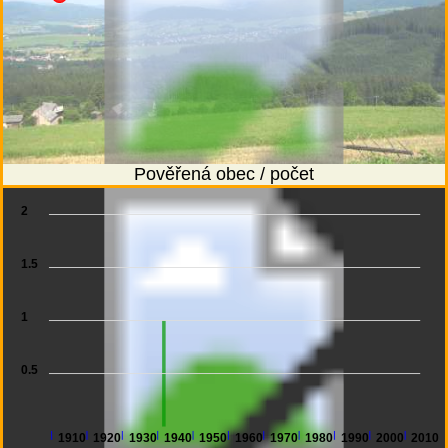
Pověřená obec / počet
2
1.5
1
0.5
1910
1920
1930
1940
1950
1960
1970
1980
1990
2000
2010