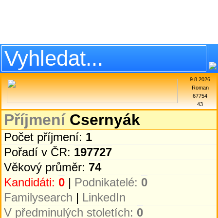
9.8.2026
Roman
67754
43
Příjmení
Csernyák
Počet příjmení:
1
Pořadí v ČR:
197727
Věkový průměr:
74
Kandidáti:
0
|
Podnikatelé:
0
Familysearch
|
LinkedIn
V předminulých stoletích:
0