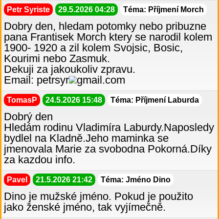
Petr Syriste
29.5.2026 04:28
Téma: Příjmení Morch
Dobry den, hledam potomky nebo pribuzne
pana Frantisek Morch ktery se narodil kolem
1900- 1920 a zil kolem Svojsic, Bosic,
Kourimi nebo Zasmuk.
Dekuji za jakoukoliv zpravu.
Email: petrsyr
gmail.com
TomasP
24.5.2026 15:48
Téma: Příjmení Laburda
Dobrý den
Hledám rodinu Vladimíra Laburdy.Naposledy
bydlel na Kladně.Jeho maminka se
jmenovala Marie za svobodna Pokorná.Díky
za kazdou info.
Pavel
21.5.2026 21:42
Téma: Jméno Dino
Dino je mužské jméno. Pokud je použito
jako ženské jméno, tak vyjímečně.