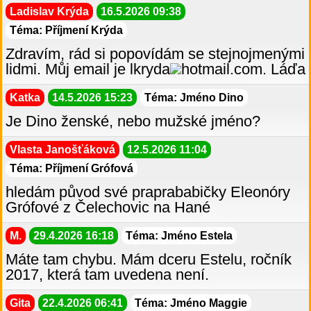
Ladislav Krýda
16.5.2026 09:38
Téma: Příjmení Krýda
Zdravím, rád si popovídám se stejnojmenými
lidmi. Můj email je lkryda
hotmail.com. Láďa
Katka
14.5.2026 15:23
Téma: Jméno Dino
Je Dino ženské, nebo mužské jméno?
Vlasta Janošťáková
12.5.2026 11:04
Téma: Příjmení Grófová
hledám původ své praprababičky Eleonóry
Grófové z Čelechovic na Hané
M.
29.4.2026 16:18
Téma: Jméno Estela
Máte tam chybu. Mám dceru Estelu, ročník
2017, která tam uvedena není.
Gita
22.4.2026 06:41
Téma: Jméno Maggie