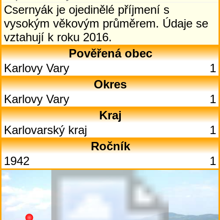
Csernyák je ojedinělé příjmení s
vysokým věkovým průměrem. Údaje se
vztahují k roku 2016.
Pověřená obec
Karlovy Vary
1
Okres
Karlovy Vary
1
Kraj
Karlovarský kraj
1
Ročník
1942
1