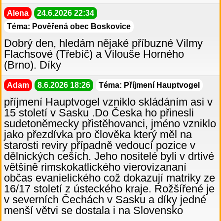
Alena
24.6.2026 22:34
Téma: Pověřená obec Boskovice
Dobrý den, hledám nějaké příbuzné Vilmy
Flachsové (Třebíč) a Vilouše Horného
(Brno). Díky
Adam
8.6.2026 18:26
Téma: Příjmení Hauptvogel
příjmení Hauptvogel vzniklo skládáním asi v
15 století v Sasku .Do Česka ho přinesli
sudetoněmecky přistěhovanci, jméno vzniklo
jako přezdívka pro člověka který měl na
starosti reviry případně vedoucí pozice v
dělnických ceších. Jeho nositelé byli v drtivé
většině rimskokatlického vierovizananí
občas evanielického což dokazují matriky ze
16/17 století z ústeckého kraje. Rožšířené je
v severních Čechách v Sasku a díky jedné
menší větvi se dostala i na Slovensko