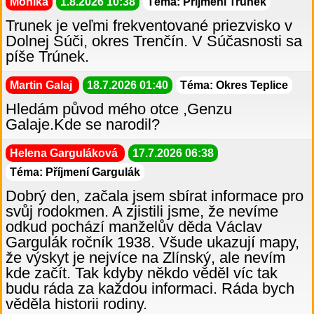
Monika
1.8.2026 10:38
Téma: Příjmení Trunek
Trunek je veľmi frekventované priezvisko v
Dolnej Súči, okres Trenčín. V Súčasnosti sa
píše Trúnek.
Martin Galaj
18.7.2026 01:40
Téma: Okres Teplice
Hledám původ mého otce ,Genzu
Galaje.Kde se narodil?
Helena Garguláková
17.7.2026 06:38
Téma: Příjmení Gargulák
Dobrý den, začala jsem sbírat informace pro
svůj rodokmen. A zjistili jsme, že nevíme
odkud pochází manželův děda Václav
Gargulák ročník 1938. Všude ukazují mapy,
že výskyt je nejvíce na Zlínský, ale nevím
kde začít. Tak kdyby někdo věděl víc tak
budu ráda za každou informaci. Ráda bych
věděla historii rodiny.