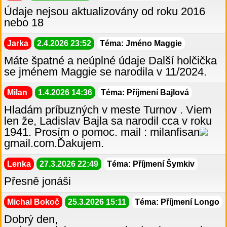
Údaje nejsou aktualizovány od roku 2016
nebo 18
Jarka
2.4.2026 23:52
Téma: Jméno Maggie
Máte špatné a neúplné údaje Další holčička
se jménem Maggie se narodila v 11/2024.
Milan
1.4.2026 14:36
Téma: Příjmení Bajlová
Hladám príbuzných v meste Turnov . Viem
len že, Ladislav Bajla sa narodil cca v roku
1941. Prosím o pomoc. mail : milanfisan
gmail.com.Ďakujem.
Lenka
27.3.2026 22:49
Téma: Příjmení Šymkiv
Přesně jonáši
Michal Bokoč
25.3.2026 15:11
Téma: Příjmení Longo
Dobrý den,