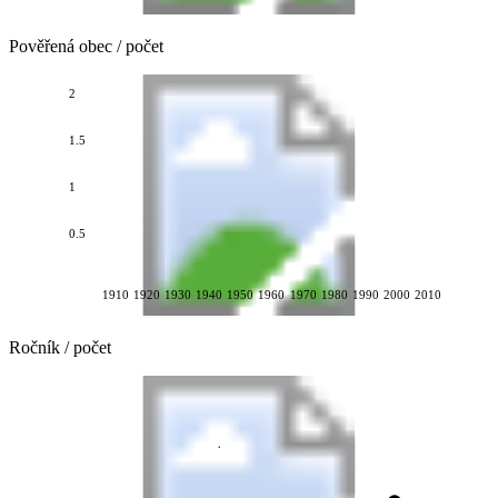
Pověřená obec / počet
2
1.5
1
0.5
1910
1920
1930
1940
1950
1960
1970
1980
1990
2000
2010
Ročník / počet