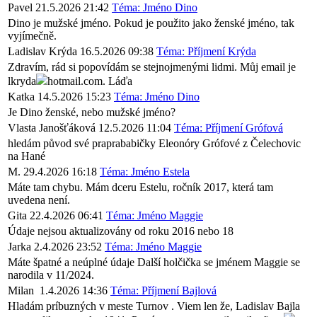
Pavel
21.5.2026 21:42
Téma: Jméno Dino
Dino je mužské jméno. Pokud je použito jako ženské jméno, tak
vyjímečně.
Ladislav Krýda
16.5.2026 09:38
Téma: Příjmení Krýda
Zdravím, rád si popovídám se stejnojmenými lidmi. Můj email je
lkryda
hotmail.com. Láďa
Katka
14.5.2026 15:23
Téma: Jméno Dino
Je Dino ženské, nebo mužské jméno?
Vlasta Janošťáková
12.5.2026 11:04
Téma: Příjmení Grófová
hledám původ své praprababičky Eleonóry Grófové z Čelechovic
na Hané
M.
29.4.2026 16:18
Téma: Jméno Estela
Máte tam chybu. Mám dceru Estelu, ročník 2017, která tam
uvedena není.
Gita
22.4.2026 06:41
Téma: Jméno Maggie
Údaje nejsou aktualizovány od roku 2016 nebo 18
Jarka
2.4.2026 23:52
Téma: Jméno Maggie
Máte špatné a neúplné údaje Další holčička se jménem Maggie se
narodila v 11/2024.
Milan
1.4.2026 14:36
Téma: Příjmení Bajlová
Hladám príbuzných v meste Turnov . Viem len že, Ladislav Bajla