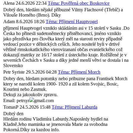
Alena
24.6.2026 22:34
Téma: Pověřená obec Boskovice
Dobrý den, hledám nějaké příbuzné Vilmy Flachsové (Třebíč) a
Vilouše Horného (Brno). Díky
Adam
8.6.2026 18:26
Téma: Příjmení Hauptvogel
příjmení Hauptvogel vzniklo skládáním asi v 15 století v Sasku .Do
Česka ho přinesli sudetoněmecky přistěhovanci, jméno vzniklo
jako přezdívka pro člověka který měl na starosti reviry případně
vedoucí pozice v dělnických ceších. Jeho nositelé byli v drtivé
většině rimskokatlického vierovizananí občas evanielického což
dokazují matriky ze 16/17 století z ústeckého kraje. Rožšířené je v
severních Čechách v Sasku a díky jedné menší větvi se dostala i na
Slovensko
Petr Syriste
29.5.2026 04:28
Téma: Příjmení Morch
Dobry den, hledam potomky nebo pribuzne pana Frantisek Morch
ktery se narodil kolem 1900- 1920 a zil kolem Svojsic, Bosic,
Kourimi nebo Zasmuk.
Dekuji za jakoukoliv zpravu.
Email: petrsyr
gmail.com
TomasP
24.5.2026 15:48
Téma: Příjmení Laburda
Dobrý den
Hledám rodinu Vladimíra Laburdy.Naposledy bydlel na
Kladně.Jeho maminka se jmenovala Marie za svobodna
Pokorná.Díky za kazdou info.