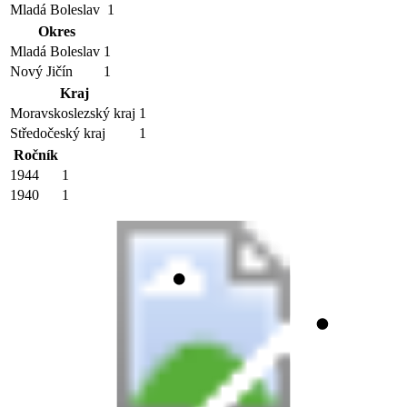
Mladá Boleslav
1
Okres
Mladá Boleslav
1
Nový Jičín
1
Kraj
Moravskoslezský kraj
1
Středočeský kraj
1
Ročník
1944
1
1940
1