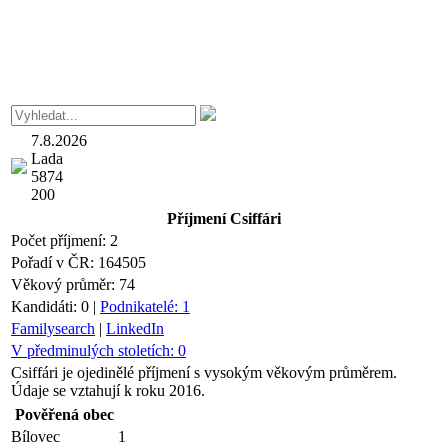
7.8.2026
Lada
5874
200
Příjmení
Csiffári
Počet příjmení:
2
Pořadí v ČR:
164505
Věkový průměr:
74
Kandidáti:
0
|
Podnikatelé:
1
Familysearch
|
LinkedIn
V předminulých stoletích:
0
Csiffári je ojedinělé příjmení s vysokým věkovým průměrem.
Údaje se vztahují k roku 2016.
Pověřená obec
Bílovec
1