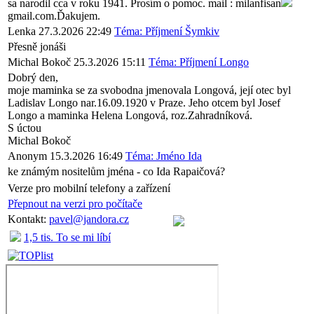
sa narodil cca v roku 1941. Prosím o pomoc. mail : milanfisan
gmail.com.Ďakujem.
Lenka
27.3.2026 22:49
Téma: Příjmení Šymkiv
Přesně jonáši
Michal Bokoč
25.3.2026 15:11
Téma: Příjmení Longo
Dobrý den,
moje maminka se za svobodna jmenovala Longová, její otec byl
Ladislav Longo nar.16.09.1920 v Praze. Jeho otcem byl Josef
Longo a maminka Helena Longová, roz.Zahradníková.
S úctou
Michal Bokoč
Anonym
15.3.2026 16:49
Téma: Jméno Ida
ke známým nositelům jména - co Ida Rapaičová?
Verze pro mobilní telefony a zařízení
Přepnout na verzi pro počítače
Kontakt:
pavel@jandora.cz
1,5 tis. To se mi líbí