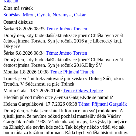
Kajetán
Zítra má svátek
Soběslav
,
Miron
,
Cyriak
,
Nezamysl
,
Oskár
Ostatní diskuze
Šárka
6.8.2026 08:35
Téma: Jméno Torsten
Dobrý den, kdy bude další aktualizace jmen? Chtěla bych znát
četnost jména Torsten. Syn je ročník 2016 a je Liberecký kraj.
Díky ŠV
Šárka
6.8.2026 08:34
Téma: Jméno Torsten
Dobrý den, kdy bude další aktualizace jmen? Chtěla bych znát
četnost jména Torsten. Syn je ročník 2016.Díky ŠV
Monika
1.8.2026 10:38
Téma: Příjmení Trunek
Trunek je veľmi frekventované priezvisko v Dolnej Súči, okres
Trenčín. V Súčasnosti sa píše Trúnek.
Martin Galaj
18.7.2026 01:40
Téma: Okres Teplice
Hledám původ mého otce ,Genzu Galaje.Kde se narodil?
Helena Garguláková
17.7.2026 06:38
Téma: Příjmení Gargulák
Dobrý den, začala jsem sbírat informace pro svůj rodokmen. A
zjistili jsme, že nevíme odkud pochází manželův děda Václav
Gargulák ročník 1938. Všude ukazují mapy, že výskyt je nejvíce
na Zlínský, ale nevím kde začít. Tak kdyby někdo věděl víc tak
budu ráda za každou informaci. Ráda bych věděla historii rodiny.