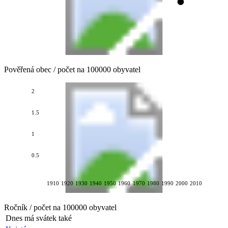
Pověřená obec / počet na 100000 obyvatel
2
1.5
1
0.5
1910
1920
1930
1940
1950
1960
1970
1980
1990
2000
2010
Ročník / počet na 100000 obyvatel
Dnes má svátek také