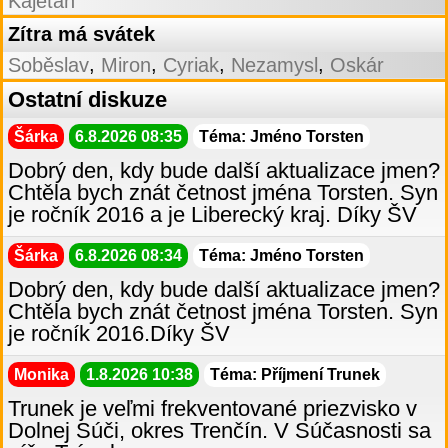
Kajetán
Zítra má svátek
,
,
,
,
Soběslav
Miron
Cyriak
Nezamysl
Oskár
Ostatní diskuze
Šárka
6.8.2026 08:35
Téma: Jméno Torsten
Dobrý den, kdy bude další aktualizace jmen?
Chtěla bych znát četnost jména Torsten. Syn
je ročník 2016 a je Liberecký kraj. Díky ŠV
Šárka
6.8.2026 08:34
Téma: Jméno Torsten
Dobrý den, kdy bude další aktualizace jmen?
Chtěla bych znát četnost jména Torsten. Syn
je ročník 2016.Díky ŠV
Monika
1.8.2026 10:38
Téma: Příjmení Trunek
Trunek je veľmi frekventované priezvisko v
Dolnej Súči, okres Trenčín. V Súčasnosti sa