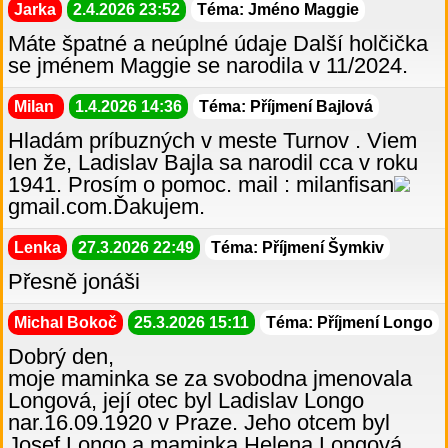
Jarka
2.4.2026 23:52
Téma: Jméno Maggie
Máte špatné a neúplné údaje Další holčička
se jménem Maggie se narodila v 11/2024.
Milan
1.4.2026 14:36
Téma: Příjmení Bajlová
Hladám príbuzných v meste Turnov . Viem
len že, Ladislav Bajla sa narodil cca v roku
1941. Prosím o pomoc. mail : milanfisan
gmail.com.Ďakujem.
Lenka
27.3.2026 22:49
Téma: Příjmení Šymkiv
Přesně jonáši
Michal Bokoč
25.3.2026 15:11
Téma: Příjmení Longo
Dobrý den,
moje maminka se za svobodna jmenovala
Longová, její otec byl Ladislav Longo
nar.16.09.1920 v Praze. Jeho otcem byl
Josef Longo a maminka Helena Longová,