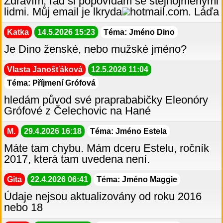
Zdravím, rád si popovídám se stejnojmenými
lidmi. Můj email je lkryda
hotmail.com. Láďa
Katka
14.5.2026 15:23
Téma: Jméno Dino
Je Dino ženské, nebo mužské jméno?
Vlasta Janošťáková
12.5.2026 11:04
Téma: Příjmení Grófová
hledám původ své praprababičky Eleonóry
Grófové z Čelechovic na Hané
M.
29.4.2026 16:18
Téma: Jméno Estela
Máte tam chybu. Mám dceru Estelu, ročník
2017, která tam uvedena není.
Gita
22.4.2026 06:41
Téma: Jméno Maggie
Údaje nejsou aktualizovány od roku 2016
nebo 18