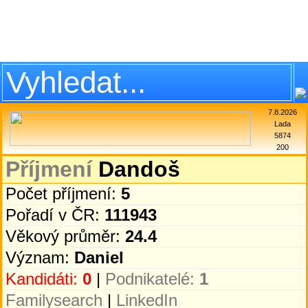
7.8.2026
Lada
5874
200
Příjmení
Dandoš
Počet příjmení:
5
Pořadí v ČR:
111943
Věkový průměr:
24.4
Význam:
Daniel
Kandidáti:
0
|
Podnikatelé:
1
Familysearch
|
LinkedIn