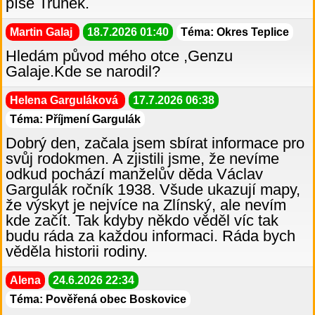
píše Trúnek.
Martin Galaj
18.7.2026 01:40
Téma: Okres Teplice
Hledám původ mého otce ,Genzu
Galaje.Kde se narodil?
Helena Garguláková
17.7.2026 06:38
Téma: Příjmení Gargulák
Dobrý den, začala jsem sbírat informace pro
svůj rodokmen. A zjistili jsme, že nevíme
odkud pochází manželův děda Václav
Gargulák ročník 1938. Všude ukazují mapy,
že výskyt je nejvíce na Zlínský, ale nevím
kde začít. Tak kdyby někdo věděl víc tak
budu ráda za každou informaci. Ráda bych
věděla historii rodiny.
Alena
24.6.2026 22:34
Téma: Pověřená obec Boskovice