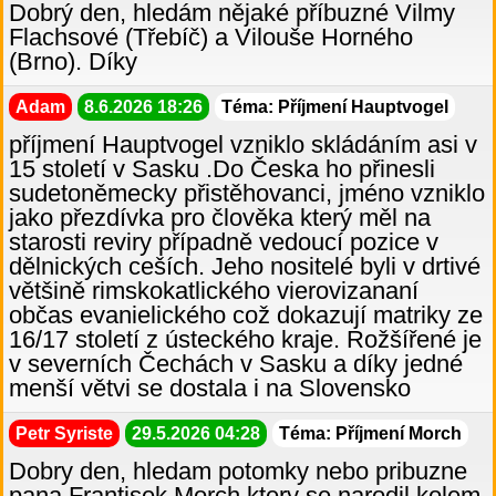
Dobrý den, hledám nějaké příbuzné Vilmy
Flachsové (Třebíč) a Vilouše Horného
(Brno). Díky
Adam
8.6.2026 18:26
Téma: Příjmení Hauptvogel
příjmení Hauptvogel vzniklo skládáním asi v
15 století v Sasku .Do Česka ho přinesli
sudetoněmecky přistěhovanci, jméno vzniklo
jako přezdívka pro člověka který měl na
starosti reviry případně vedoucí pozice v
dělnických ceších. Jeho nositelé byli v drtivé
většině rimskokatlického vierovizananí
občas evanielického což dokazují matriky ze
16/17 století z ústeckého kraje. Rožšířené je
v severních Čechách v Sasku a díky jedné
menší větvi se dostala i na Slovensko
Petr Syriste
29.5.2026 04:28
Téma: Příjmení Morch
Dobry den, hledam potomky nebo pribuzne
pana Frantisek Morch ktery se narodil kolem