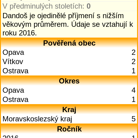
V předminulých stoletích:
0
Dandoš je ojedinělé příjmení s nižším
věkovým průměrem. Údaje se vztahují k
roku 2016.
Pověřená obec
Opava
2
Vítkov
2
Ostrava
1
Okres
Opava
4
Ostrava
1
Kraj
Moravskoslezský kraj
5
Ročník