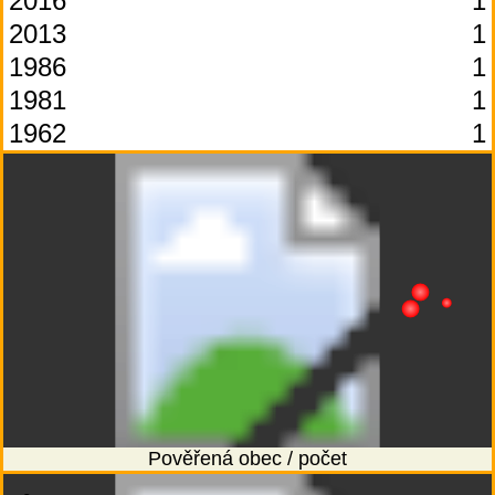
2016
1
2013
1
1986
1
1981
1
1962
1
Pověřená obec / počet