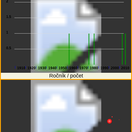
2
1.5
1
0.5
1910
1920
1930
1940
1950
1960
1970
1980
1990
2000
2010
Ročník / počet