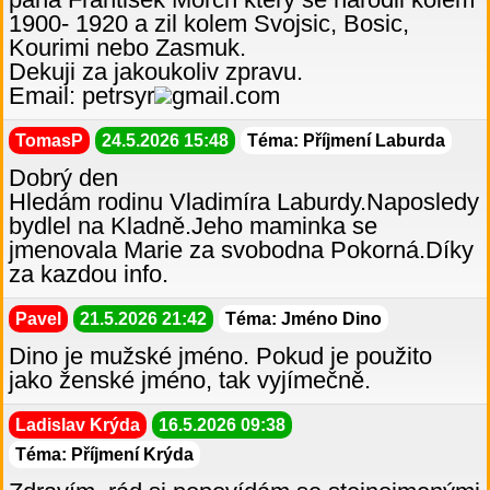
1900- 1920 a zil kolem Svojsic, Bosic,
Kourimi nebo Zasmuk.
Dekuji za jakoukoliv zpravu.
Email: petrsyr
gmail.com
TomasP
24.5.2026 15:48
Téma: Příjmení Laburda
Dobrý den
Hledám rodinu Vladimíra Laburdy.Naposledy
bydlel na Kladně.Jeho maminka se
jmenovala Marie za svobodna Pokorná.Díky
za kazdou info.
Pavel
21.5.2026 21:42
Téma: Jméno Dino
Dino je mužské jméno. Pokud je použito
jako ženské jméno, tak vyjímečně.
Ladislav Krýda
16.5.2026 09:38
Téma: Příjmení Krýda