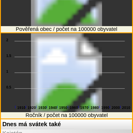
Pověřená obec / počet na 100000 obyvatel
2
1.5
1
0.5
1910
1920
1930
1940
1950
1960
1970
1980
1990
2000
2010
Ročník / počet na 100000 obyvatel
Dnes má svátek také