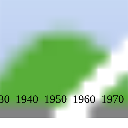
30
1940
1950
1960
1970