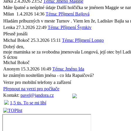
Jarka
2.4.2026 23:52
Téma: Jméno Maggie
Máte špatné a neúplné údaje Další holčička se jménem Maggie se nar
Milan
1.4.2026 14:36
Téma: Příjmení Bajlová
Hladám príbuzných v meste Turnov . Viem len že, Ladislav Bajla sa n
Lenka
27.3.2026 22:49
Téma: Příjmení Šymkiv
Přesně jonáši
Michal Bokoč
25.3.2026 15:11
Téma: Příjmení Longo
Dobrý den,
moje maminka se za svobodna jmenovala Longová, její otec byl Lad
S úctou
Michal Bokoč
Anonym
15.3.2026 16:49
Téma: Jméno Ida
ke známým nositelům jména - co Ida Rapaičová?
Verze pro mobilní telefony a zařízení
Přepnout na verzi pro počítače
Kontakt:
pavel@jandora.cz
1,5 tis. To se mi líbí