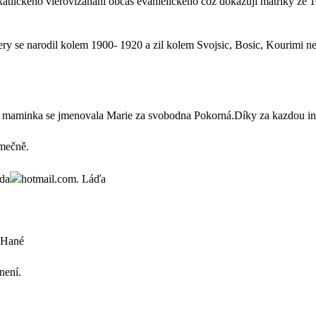
okatlického vierovizananí občas evanielického což dokazují matriky ze 1
y se narodil kolem 1900- 1920 a zil kolem Svojsic, Bosic, Kourimi 
 maminka se jmenovala Marie za svobodna Pokorná.Díky za kazdou in
ímečně.
yda
hotmail.com. Láďa
 Hané
není.