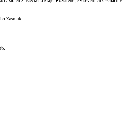
6/17 století z ústeckého kraje. Rožšířené je v severních Čechách v
nebo Zasmuk.
fo.