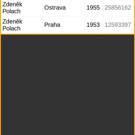
Zdeněk
Ostrava
1955
25856162
Polach
Zdeněk
Praha
1953
12593397
Polach