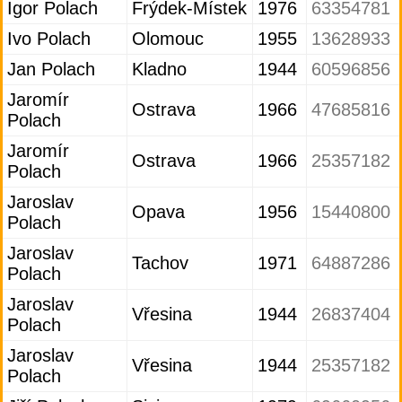
Igor Polach
Frýdek-Místek
1976
63354781
Ivo Polach
Olomouc
1955
13628933
Jan Polach
Kladno
1944
60596856
Jaromír
Ostrava
1966
47685816
Polach
Jaromír
Ostrava
1966
25357182
Polach
Jaroslav
Opava
1956
15440800
Polach
Jaroslav
Tachov
1971
64887286
Polach
Jaroslav
Vřesina
1944
26837404
Polach
Jaroslav
Vřesina
1944
25357182
Polach