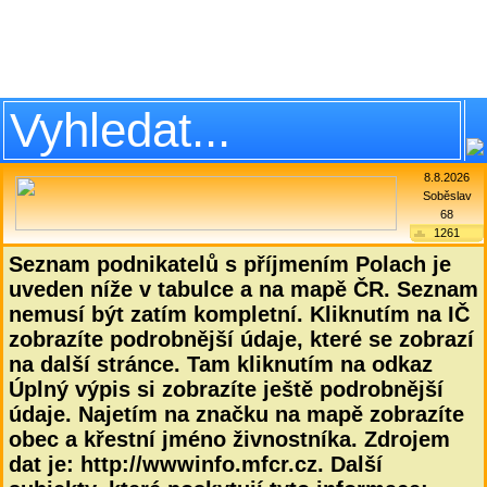
8.8.2026
Soběslav
68
1261
Seznam podnikatelů s příjmením Polach je
uveden níže v tabulce a na mapě ČR. Seznam
nemusí být zatím kompletní. Kliknutím na IČ
zobrazíte podrobnější údaje, které se zobrazí
na další stránce. Tam kliknutím na odkaz
Úplný výpis si zobrazíte ještě podrobnější
údaje. Najetím na značku na mapě zobrazíte
obec a křestní jméno živnostníka. Zdrojem
dat je: http://wwwinfo.mfcr.cz. Další