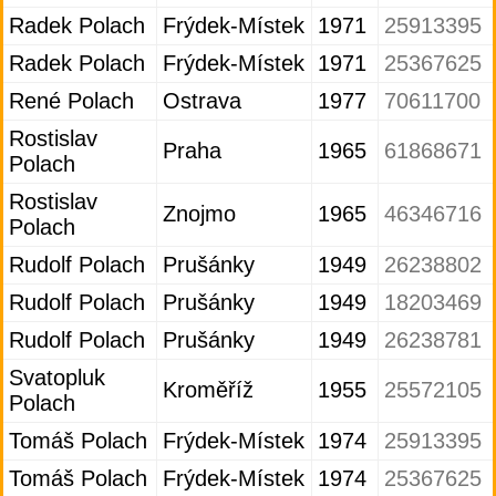
Radek Polach
Frýdek-Místek
1971
25913395
Radek Polach
Frýdek-Místek
1971
25367625
René Polach
Ostrava
1977
70611700
Rostislav
Praha
1965
61868671
Polach
Rostislav
Znojmo
1965
46346716
Polach
Rudolf Polach
Prušánky
1949
26238802
Rudolf Polach
Prušánky
1949
18203469
Rudolf Polach
Prušánky
1949
26238781
Svatopluk
Kroměříž
1955
25572105
Polach
Tomáš Polach
Frýdek-Místek
1974
25913395
Tomáš Polach
Frýdek-Místek
1974
25367625