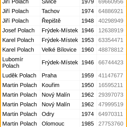
Jiří Polach
Sivice
1979
69660956
Jiří Polach
Tachov
1974
64886921
Jiří Polach
Řepiště
1948
40298949
Josef Polach
Frýdek-Místek
1946
12638919
Karel Polach
Frýdek-Místek
1953
63354471
Karel Polach
Velké Bílovice
1960
48878812
Lubomír
Frýdek-Místek
1946
66744423
Polach
Luděk Polach
Praha
1959
41147677
Martin Polach
Kouřim
1950
16595211
Martin Polach
Nový Malín
1962
29397073
Martin Polach
Nový Malín
1962
47999519
Martin Polach
Odry
1974
64970311
Martin Polach
Olomouc
1985
27753760