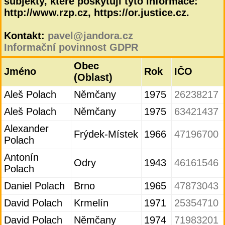
subjekty, které poskytují tyto informace:
http://www.rzp.cz, https://or.justice.cz.
Kontakt:
pavel@jandora.cz
Informační povinnost GDPR
Obec
Jméno
Rok
IČO
(Oblast)
Aleš Polach
Němčany
1975
26238217
Aleš Polach
Němčany
1975
63421437
Alexander
Frýdek-Místek
1966
47196700
Polach
Antonín
Odry
1943
46161546
Polach
Daniel Polach
Brno
1965
47873043
David Polach
Krmelín
1971
25354710
David Polach
Němčany
1974
71983201