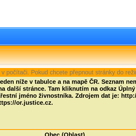
 v počítači. Pokud chcete přepnout stránky do reži
eden níže v tabulce a na mapě ČR. Seznam nemu
na další stránce. Tam kliknutím na odkaz Úplný 
estní jméno živnostníka. Zdrojem dat je: http:/
tps://or.justice.cz.
Obec (Oblast)