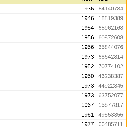
1936
64140784
1946
18819389
1954
65962168
1956
60872608
1956
65844076
1973
68642814
1952
70774102
1950
46238387
1973
44922345
1973
63752077
1967
15877817
1961
49553356
1977
66485711