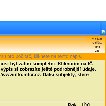
6.8.2026
Oldřiška
3546
253
mu pro počítač, klikněte na tento nápis.
sí být zatím kompletní. Kliknutím na IČ
výpis si zobrazíte ještě podrobnější údaje.
/wwwinfo.mfcr.cz. Další subjekty, které
Rok
IČO