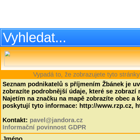
Vypadá to, že zobrazujete tyto stránky
Seznam podnikatelů s příjmením Žbánek je uv
zobrazíte podrobnější údaje, které se zobrazí 
Najetím na značku na mapě zobrazíte obec a kř
poskytují tyto informace: http://www.rzp.cz, ht
Kontakt:
pavel@jandora.cz
Informační povinnost GDPR
Jméno