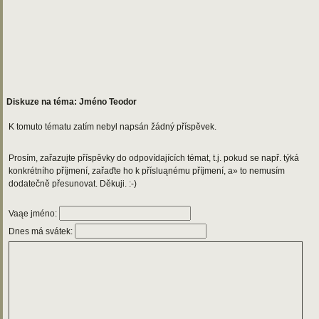
Diskuze na téma: Jméno Teodor
K tomuto tématu zatím nebyl napsán žádný příspěvek.
Prosím, zařazujte příspěvky do odpovídajících témat, t.j. pokud se např. týká
konkrétního příjmení, zařaďte ho k přísluąnému příjmení, a» to nemusím
dodatečně přesunovat. Děkuji. :-)
Vaąe jméno:
Dnes má svátek: