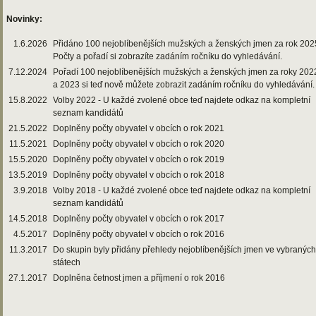
Novinky:
1.6.2026
Přidáno 100 nejoblíbenějších mužských a ženských jmen za rok 202
Počty a pořadí si zobrazíte zadáním ročníku do vyhledávání.
7.12.2024
Pořadí 100 nejoblíbenějších mužských a ženských jmen za roky 202
a 2023 si teď nově můžete zobrazit zadáním ročníku do vyhledávání.
15.8.2022
Volby 2022 - U každé zvolené obce teď najdete odkaz na kompletní
seznam kandidátů
21.5.2022
Doplněny počty obyvatel v obcích o rok 2021
11.5.2021
Doplněny počty obyvatel v obcích o rok 2020
15.5.2020
Doplněny počty obyvatel v obcích o rok 2019
13.5.2019
Doplněny počty obyvatel v obcích o rok 2018
3.9.2018
Volby 2018 - U každé zvolené obce teď najdete odkaz na kompletní
seznam kandidátů
14.5.2018
Doplněny počty obyvatel v obcích o rok 2017
4.5.2017
Doplněny počty obyvatel v obcích o rok 2016
11.3.2017
Do skupin byly přidány přehledy nejoblíbenějších jmen ve vybraných
státech
27.1.2017
Doplněna četnost jmen a příjmení o rok 2016