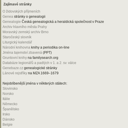
Zajímavé stránky
O židovských příjmeních
Genea
stránky o genealogii
Genealogie
Česká genealogická a heraldická společnost v Praze
Archiv hlavního města Prahy
Moravský zemský archiv Brno
Staročeský slovník
Liturgický kalendář
Národní knihovna
knihy a periodika on-line
Jména tajemství zbavená
(PPT)
Gruntovní knihy
na familysearch.org
Databáze legionářů a padlých v 1. a 2. sv. válce
Genebaze.cz
genealogické stránky
Lánové rejstříky
na MZA 1669–1679
Nejoblíbenější jména v některých státech:
Slovinsko
Norsko
Itálie
Německo
Španělsko
Irsko
Dánsko
Belgie