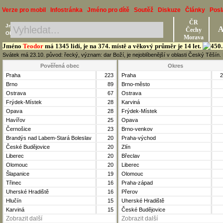
Verze pro mobil
Infostránka
Jméno pro dítě
Soutěž
Diskuze
Články
Posl
ČR
Jméno, Příjmení, Obec
A
Čechy
Okres, Kraj, Ročník
Morava
Jméno
Teodor
má 1345 lidí, je na 374. místě a věkový průměr je 14 let.
Svátek má 23.10. původ: řecký, význam: dar Boží, je nejoblíbenější v oblasti Český Těšín
Pověřená obec
Okres
Praha
223
Praha
2
Brno
89
Brno-město
Ostrava
67
Ostrava
Frýdek-Místek
28
Karviná
Opava
28
Frýdek-Místek
Havířov
25
Opava
Černošice
23
Brno-venkov
Brandýs nad Labem-Stará Boleslav
20
Praha-východ
České Budějovice
20
Zlín
Liberec
20
Břeclav
Olomouc
20
Liberec
Šlapanice
19
Olomouc
Třinec
16
Praha-západ
Uherské Hradiště
16
Přerov
Hlučín
15
Uherské Hradiště
Karviná
15
České Budějovice
Zobrazit další
Zobrazit další